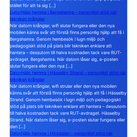
stället för att ta sig […]
Datorhjälp hemma i Bergshamra – personligt stöd när
tekniken krånglar
När datorn krånglar, wifi slutar fungera eller den nya
mobilen känns svår att förstå finns personlig hjälp att få i
Bergshamra. Genom hembesök i lugn miljö och
pedagogiskt stöd på plats blir tekniken enklare att
hantera – dessutom till halva kostnaden tack vare RUT-
avdraget. Bergshamra. När datorn låser sig, e-posten
slutar fungera eller den nya […]
Datorhjälp hemma i Hässelby Strand – personligt stöd när
tekniken krånglar
När datorn krånglar, wifi strular eller den nya mobilen
känns svår att förstå finns personlig hjälp att få i Hässelby
Strand. Genom hembesök i lugn miljö och pedagogiskt
stöd på plats blir tekniken enklare att hantera – dessutom
till halva kostnaden tack vare RUT-avdraget. Hässelby
Strand. När datorn låser sig, e-posten slutar fungera eller
den […]
Datorhjälp hemma i Högdalen – personligt stöd när