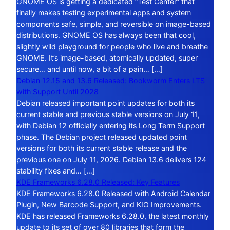
GNOME OS is getting a dedicated “Test Center” that
finally makes testing experimental apps and system
components safe, simple, and reversible on image-based
distributions. GNOME OS has always been that cool,
slightly wild playground for people who live and breathe
GNOME. It’s image-based, atomically updated, super
secure… and until now, a bit of a pain… […]
Debian 12.15 and 13.6 Released: Bookworm Enters LTS
with Support Until 2028
Debian released important point updates for both its
current stable and previous stable versions on July 11,
with Debian 12 officially entering its Long Term Support
phase. The Debian project released updated point
versions for both its current stable release and the
previous one on July 11, 2026. Debian 13.6 delivers 124
stability fixes and… […]
KDE Frameworks 6.28.0 Released: Key Features
KDE Frameworks 6.28.0 Released with Android Calendar
Plugin, New Barcode Support, and KIO Improvements.
KDE has released Frameworks 6.28.0, the latest monthly
update to its set of over 80 libraries that form the