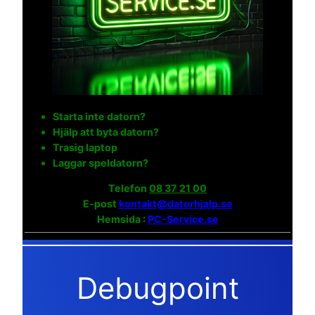
Starta inte datorn?
Hjälp att byta datorn?
Trasig laptop
Laggar speldatorn?
Telefon
08 37 21 00
E-post
kontakt@datorhjalp.se
Hemsida :
PC-Service.se
Debugpoint