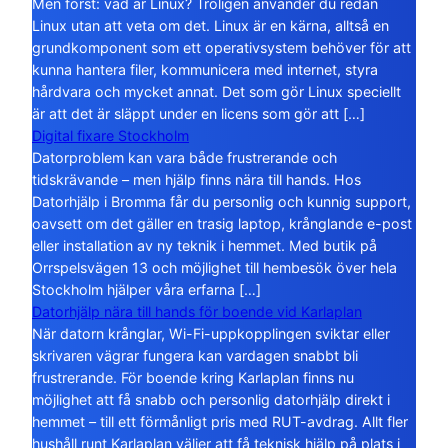
Men först: vad är Linux? Troligen använder du redan
Linux utan att veta om det. Linux är en kärna, alltså en
grundkomponent som ett operativsystem behöver för att
kunna hantera filer, kommunicera med internet, styra
hårdvara och mycket annat. Det som gör Linux speciellt
är att det är släppt under en licens som gör att […]
Digital fixare Stockholm
Datorproblem kan vara både frustrerande och
tidskrävande – men hjälp finns nära till hands. Hos
Datorhjälp i Bromma får du personlig och kunnig support,
oavsett om det gäller en trasig laptop, krånglande e-post
eller installation av ny teknik i hemmet. Med butik på
Orrspelsvägen 13 och möjlighet till hembesök över hela
Stockholm hjälper våra erfarna […]
Datorhjälp nära till hands för boende vid Karlaplan
När datorn krånglar, Wi-Fi-uppkopplingen sviktar eller
skrivaren vägrar fungera kan vardagen snabbt bli
frustrerande. För boende kring Karlaplan finns nu
möjlighet att få snabb och personlig datorhjälp direkt i
hemmet – till ett förmånligt pris med RUT-avdrag. Allt fler
hushåll runt Karlaplan väljer att få teknisk hjälp på plats i