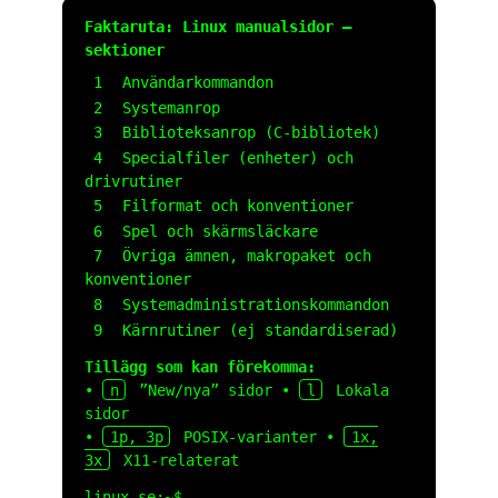
Faktaruta: Linux manualsidor –
sektioner
1
Användarkommandon
2
Systemanrop
3
Biblioteksanrop (C-bibliotek)
4
Specialfiler (enheter) och
drivrutiner
5
Filformat och konventioner
6
Spel och skärmsläckare
7
Övriga ämnen, makropaket och
konventioner
8
Systemadministrationskommandon
9
Kärnrutiner (ej standardiserad)
Tillägg som kan förekomma:
•
n
”New/nya” sidor •
l
Lokala
sidor
•
1p, 3p
POSIX-varianter •
1x,
3x
X11-relaterat
linux.se
:
~
$