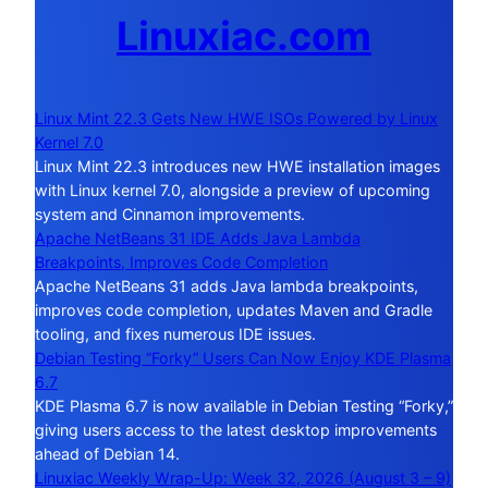
Linuxiac.com
Linux Mint 22.3 Gets New HWE ISOs Powered by Linux
Kernel 7.0
Linux Mint 22.3 introduces new HWE installation images
with Linux kernel 7.0, alongside a preview of upcoming
system and Cinnamon improvements.
Apache NetBeans 31 IDE Adds Java Lambda
Breakpoints, Improves Code Completion
Apache NetBeans 31 adds Java lambda breakpoints,
improves code completion, updates Maven and Gradle
tooling, and fixes numerous IDE issues.
Debian Testing “Forky” Users Can Now Enjoy KDE Plasma
6.7
KDE Plasma 6.7 is now available in Debian Testing “Forky,”
giving users access to the latest desktop improvements
ahead of Debian 14.
Linuxiac Weekly Wrap-Up: Week 32, 2026 (August 3 – 9)