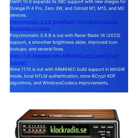
DietPi 10.6 expands its SBC support with new images for
Orange Pi 4 Pro, Zero 3W, and Odroid M1, M1S, and M2
devices.
Polychromatic 0.9.8 OpenRazer Front-End Improves
Brightness Controls
Polychromatic 0.9.8 is out with Razer Blade 16 (2023)
support, a smoother brightness slider, improved icon
lookups, and several fixes.
Wine 11.15 Released with ARM64EC and Local NTLM
Support
Wine 11.15 is out with ARM64EC build support in MinGW
mode, local NTLM authentication, more BCrypt KDF
algorithms, and WindowsCodecs improvements.