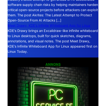
software supply chain risks by helping maintainers harden
critical open-source projects before attackers can exploit
them. The post Akrites: The Latest Attempt to Protect
Open-Source From AI Attacks […]
Meet Drawy, KDE’s Infinite Whiteboard App for Linux
KDE’s Drawy brings an Excalidraw-like infinite whiteboard
to Linux desktops, built for quick sketches, diagrams,
annotations, and visual notes. The post Meet Drawy,
KDE’s Infinite Whiteboard App for Linux appeared first on
Linux Today.
ANNONS