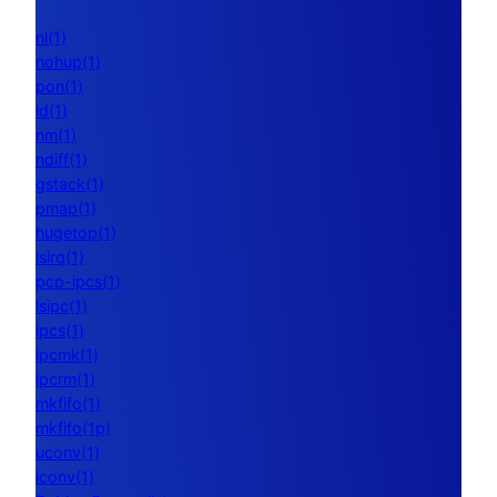
nl(1)
nohup(1)
pon(1)
ld(1)
nm(1)
ndiff(1)
gstack(1)
pmap(1)
hugetop(1)
lsirq(1)
pcp-ipcs(1)
lsipc(1)
ipcs(1)
ipcmk(1)
ipcrm(1)
mkfifo(1)
mkfifo(1p)
uconv(1)
iconv(1)