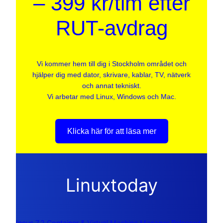
– 399 kr/tim efter
RUT-avdrag
Vi kommer hem till dig i Stockholm området och
hjälper dig med dator, skrivare, kablar, TV, nätverk
och annat tekniskt.
Vi arbetar med Linux, Windows och Mac.
Klicka här för att läsa mer
Linuxtoday
Incus 7.2 Container & Virtual Machine Manager Released