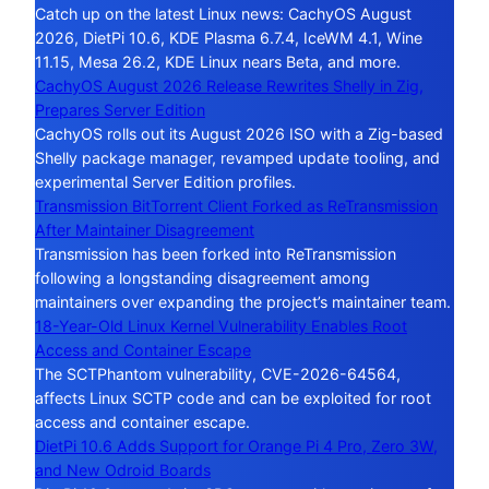
Catch up on the latest Linux news: CachyOS August
2026, DietPi 10.6, KDE Plasma 6.7.4, IceWM 4.1, Wine
11.15, Mesa 26.2, KDE Linux nears Beta, and more.
CachyOS August 2026 Release Rewrites Shelly in Zig,
Prepares Server Edition
CachyOS rolls out its August 2026 ISO with a Zig-based
Shelly package manager, revamped update tooling, and
experimental Server Edition profiles.
Transmission BitTorrent Client Forked as ReTransmission
After Maintainer Disagreement
Transmission has been forked into ReTransmission
following a longstanding disagreement among
maintainers over expanding the project’s maintainer team.
18-Year-Old Linux Kernel Vulnerability Enables Root
Access and Container Escape
The SCTPhantom vulnerability, CVE-2026-64564,
affects Linux SCTP code and can be exploited for root
access and container escape.
DietPi 10.6 Adds Support for Orange Pi 4 Pro, Zero 3W,
and New Odroid Boards