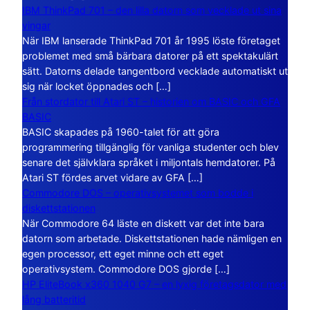
IBM ThinkPad 701 – den lilla datorn som vecklade ut sina
vingar
När IBM lanserade ThinkPad 701 år 1995 löste företaget
problemet med små bärbara datorer på ett spektakulärt
sätt. Datorns delade tangentbord vecklade automatiskt ut
sig när locket öppnades och […]
Från stordator till Atari ST – historien om BASIC och GFA
BASIC
BASIC skapades på 1960-talet för att göra
programmering tillgänglig för vanliga studenter och blev
senare det självklara språket i miljontals hemdatorer. På
Atari ST fördes arvet vidare av GFA […]
Commodore DOS – operativsystemet som bodde i
diskettstationen
När Commodore 64 läste en diskett var det inte bara
datorn som arbetade. Diskettstationen hade nämligen en
egen processor, ett eget minne och ett eget
operativsystem. Commodore DOS gjorde […]
HP EliteBook x360 1040 G7 – en lyxig företagsdator med
lång batteritid