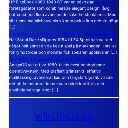
HP EliteBook x360 1040 G7 var en påkostad
företagsdator som kombinerade elegant design, lång
batteritid och flera avancerade säkerhetsfunktioner. Med
sitt tunna metallchassi, sin vikbara pekskärm och sin höga
[…]
Skool Daze – spelet som gjorde skolan till ett öppet kaos
När Skool Daze släpptes 1984 till ZX Spectrum var det
något helt annat än de flesta spel på marknaden. I stället
för rymdstrider och monster fick spelaren uppleva en […]
AmigaOS – operativsystemet som var före sin tid
AmigaOS var ett av 1980-talets mest banbrytande
operativsystem. Med grafiskt gränssnitt, effektiv
multitasking, avancerat ljud och färgstark grafik visade
det att hemdatorer kunde vara både kraftfulla och
användarvänliga långt […]
wiki.linux.se