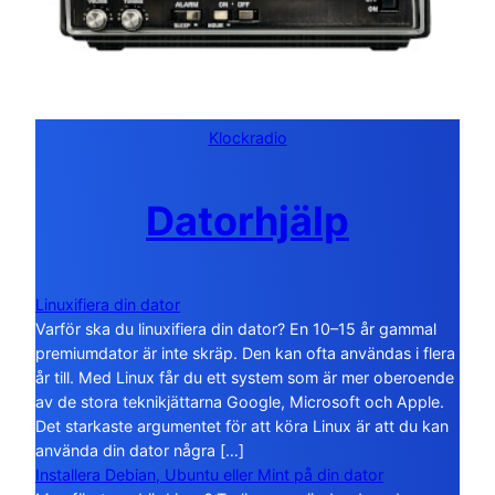
Klockradio
Datorhjälp
Linuxifiera din dator
Varför ska du linuxifiera din dator? En 10–15 år gammal
premiumdator är inte skräp. Den kan ofta användas i flera
år till. Med Linux får du ett system som är mer oberoende
av de stora teknikjättarna Google, Microsoft och Apple.
Det starkaste argumentet för att köra Linux är att du kan
använda din dator några […]
Installera Debian, Ubuntu eller Mint på din dator