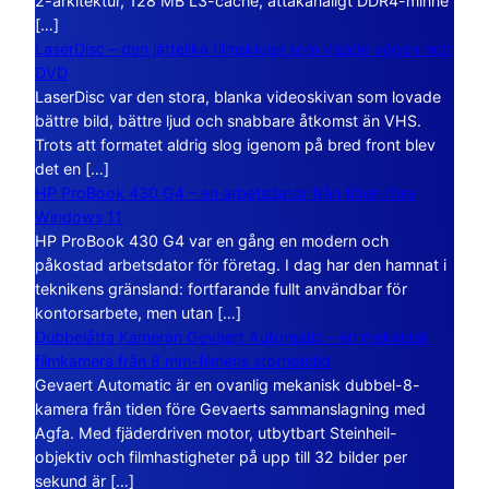
2-arkitektur, 128 MB L3-cache, åttakanaligt DDR4-minne
[…]
LaserDisc – den jättelika filmskivan som visade vägen mot
DVD
LaserDisc var den stora, blanka videoskivan som lovade
bättre bild, bättre ljud och snabbare åtkomst än VHS.
Trots att formatet aldrig slog igenom på bred front blev
det en […]
HP ProBook 430 G4 – en arbetsdator från tiden före
Windows 11
HP ProBook 430 G4 var en gång en modern och
påkostad arbetsdator för företag. I dag har den hamnat i
teknikens gränsland: fortfarande fullt användbar för
kontorsarbete, men utan […]
Dubbelåtta Kameran Gevaert Automatic – en mekanisk
filmkamera från 8 mm-filmens storhetstid
Gevaert Automatic är en ovanlig mekanisk dubbel-8-
kamera från tiden före Gevaerts sammanslagning med
Agfa. Med fjäderdriven motor, utbytbart Steinheil-
objektiv och filmhastigheter på upp till 32 bilder per
sekund är […]