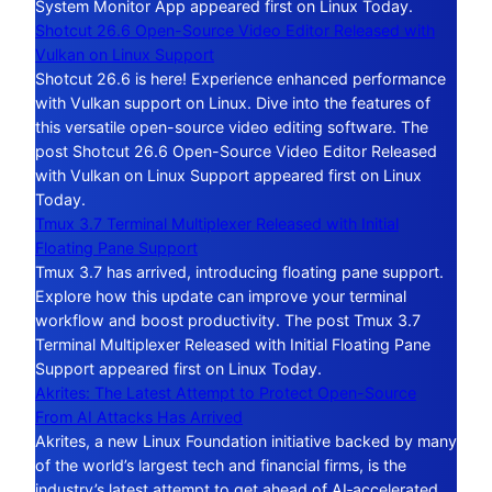
System Monitor App appeared first on Linux Today.
Shotcut 26.6 Open-Source Video Editor Released with
Vulkan on Linux Support
Shotcut 26.6 is here! Experience enhanced performance
with Vulkan support on Linux. Dive into the features of
this versatile open-source video editing software. The
post Shotcut 26.6 Open-Source Video Editor Released
with Vulkan on Linux Support appeared first on Linux
Today.
Tmux 3.7 Terminal Multiplexer Released with Initial
Floating Pane Support
Tmux 3.7 has arrived, introducing floating pane support.
Explore how this update can improve your terminal
workflow and boost productivity. The post Tmux 3.7
Terminal Multiplexer Released with Initial Floating Pane
Support appeared first on Linux Today.
Akrites: The Latest Attempt to Protect Open-Source
From AI Attacks Has Arrived
Akrites, a new Linux Foundation initiative backed by many
of the world’s largest tech and financial firms, is the
industry’s latest attempt to get ahead of AI‑accelerated