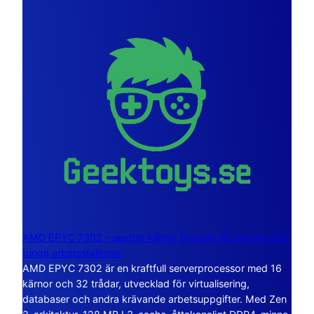
AMD EPYC 7302 – sexton kärnor byggda för servrar och
tunga arbetsstationer
AMD EPYC 7302 är en kraftfull serverprocessor med 16
kärnor och 32 trådar, utvecklad för virtualisering,
databaser och andra krävande arbetsuppgifter. Med Zen