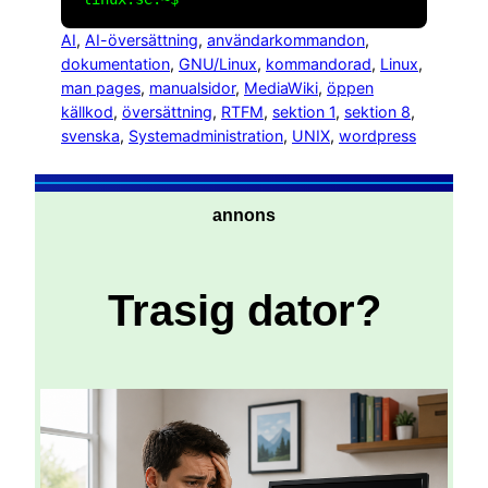
AI
, 
AI-översättning
, 
användarkommandon
, 
dokumentation
, 
GNU/Linux
, 
kommandorad
, 
Linux
, 
man pages
, 
manualsidor
, 
MediaWiki
, 
öppen
källkod
, 
översättning
, 
RTFM
, 
sektion 1
, 
sektion 8
, 
svenska
, 
Systemadministration
, 
UNIX
, 
wordpress
annons
Trasig dator?