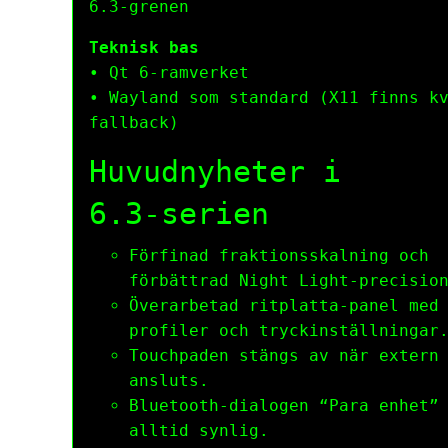
6.3‑grenen
Teknisk bas
• Qt 6‑ramverket
• Wayland som standard (X11 finns k
fallback)
Huvudnyheter i
6.3‑serien
Förfinad fraktionsskalning och
förbättrad Night Light‑precisio
Över­arbetad ritplatta‑panel med
profiler och tryckinställningar
Touchpaden stängs av när extern
ansluts.
Bluetooth‑dialogen “Para enhet”
alltid synlig.