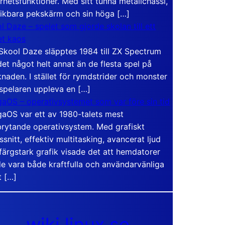
rhetsfunktioner. Med sitt tunna metallchassi,
vikbara pekskärm och sin höga […]
l Daze – spelet som gjorde skolan till ett
t kaos
Skool Daze släpptes 1984 till ZX Spectrum
det något helt annat än de flesta spel på
naden. I stället för rymdstrider och monster
 spelaren uppleva en […]
aOS – operativsystemet som var före sin tid
aOS var ett av 1980-talets mest
rytande operativsystem. Med grafiskt
ssnitt, effektiv multitasking, avancerat ljud
färgstark grafik visade det att hemdatorer
e vara både kraftfulla och användarvänliga
t […]
wiki.linux.se