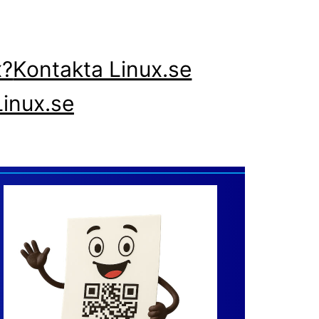
x?
Kontakta Linux.se
inux.se