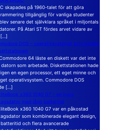
C skapades på 1960-talet för att göra
rammering tillgänglig för vanliga studenter
blev senare det självklara språket i miljontals
atorer. På Atari ST fördes arvet vidare av
 […]
modore DOS – operativsystemet som bodde
skettstationen
Commodore 64 läste en diskett var det inte
 datorn som arbetade. Diskettstationen hade
igen en egen processor, ett eget minne och
eget operativsystem. Commodore DOS
de […]
liteBook x360 1040 G7 – en lyxig
tagsdator med lång batteritid
liteBook x360 1040 G7 var en påkostad
tagsdator som kombinerade elegant design,
 batteritid och flera avancerade