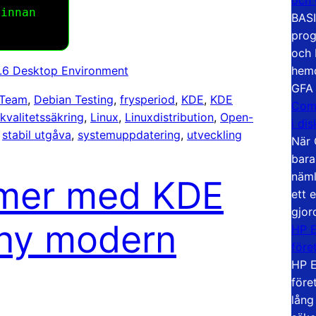
innan
BASI
prog
och 
hemd
3.6 Desktop Environment
GFA
 Team
, 
Debian Testing
, 
frysperiod
, 
KDE
, 
KDE
Com
kvalitetssäkring
, 
Linux
, 
Linuxdistribution
, 
Open-
i di
 
stabil utgåva
, 
systemuppdatering
, 
utveckling
När 
bara
näml
mer med KDE
ett 
gjor
 ny modern
HP E
före
HP E
före
lång