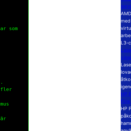
serv
AMD 
med 
virt
var som
arbe
L3-c
Lase
väg
Lase
lova
åtko
n.
igen
 fler
HP P
.
före
 mus
HP P
påko
 är
hamn
anvä