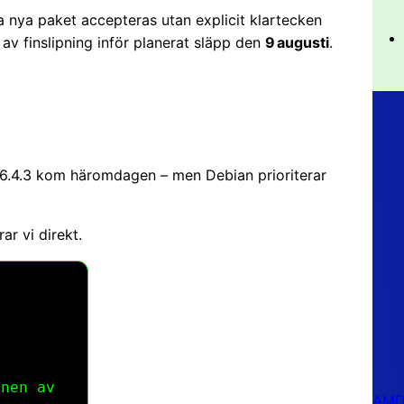
a nya paket accepteras utan explicit klartecken
 av finslipning inför planerat släpp den
9 augusti
.
on 6.4.3 kom häromdagen – men Debian prioriterar
r vi direkt.
nen av
AMD 