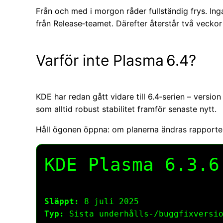
Från och med i morgon råder fullständig frys. Ing
från Release‑teamet. Därefter återstår två veckor
Varför inte Plasma 6.4?
KDE har redan gått vidare till 6.4‑serien – versi
som alltid robust stabilitet framför senaste nytt.
Håll ögonen öppna: om planerna ändras rapportera
KDE Plasma 6.3.6
Släppt:
8 juli 2025
Typ:
Sista underhålls‑/buggfixversio