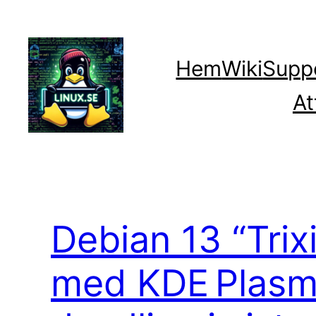
Hoppa
till
innehåll
Hem
Wiki
Supp
At
Debian 13 “Trix
med KDE Plasma