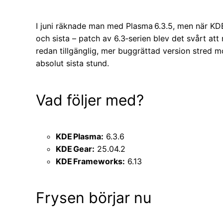
I juni räknade man med Plasma 6.3.5, men när KDE
och sista – patch av 6.3‑serien blev det svårt att
redan tillgänglig, mer buggrättad version stred m
absolut sista stund.
Vad följer med?
KDE Plasma:
6.3.6
KDE Gear:
25.04.2
KDE Frameworks:
6.13
Frysen börjar nu