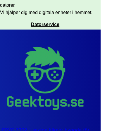
datorer.
Vi hjälper dig med digitala enheter i hemmet.
Datorservice
EPYC 7302 – sexton kärnor byggda för