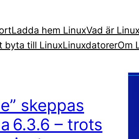
ort
Ladda hem Linux
Vad är Linu
t byta till Linux
Linuxdatorer
Om L
ie” skeppas
 6.3.6 – trots