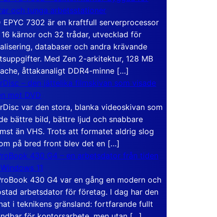
rar och tunga arbetsstationer
EPYC 7302 är en kraftfull serverprocessor
16 kärnor och 32 trådar, utvecklad för
ualisering, databaser och andra krävande
tsuppgifter. Med Zen 2-arkitektur, 128 MB
ache, åttakanaligt DDR4-minne […]
rDisc – den jättelika filmskivan som visade
en mot DVD
rDisc var den stora, blanka videoskivan som
de bättre bild, bättre ljud och snabbare
mst än VHS. Trots att formatet aldrig slog
om på bred front blev det en […]
roBook 430 G4 – en arbetsdator från tiden
 Windows 11
roBook 430 G4 var en gång en modern och
stad arbetsdator för företag. I dag har den
at i teknikens gränsland: fortfarande fullt
ndbar för kontorsarbete, men utan […]