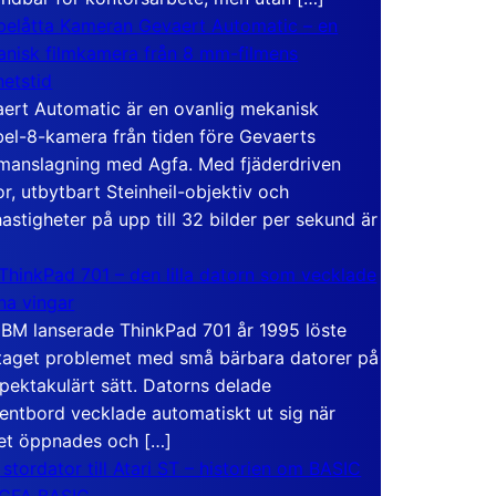
elåtta Kameran Gevaert Automatic – en
nisk filmkamera från 8 mm-filmens
hetstid
ert Automatic är en ovanlig mekanisk
el-8-kamera från tiden före Gevaerts
anslagning med Agfa. Med fjäderdriven
r, utbytbart Steinheil-objektiv och
hastigheter på upp till 32 bilder per sekund är
ThinkPad 701 – den lilla datorn som vecklade
ina vingar
IBM lanserade ThinkPad 701 år 1995 löste
taget problemet med små bärbara datorer på
spektakulärt sätt. Datorns delade
entbord vecklade automatiskt ut sig när
et öppnades och […]
 stordator till Atari ST – historien om BASIC
 GFA BASIC