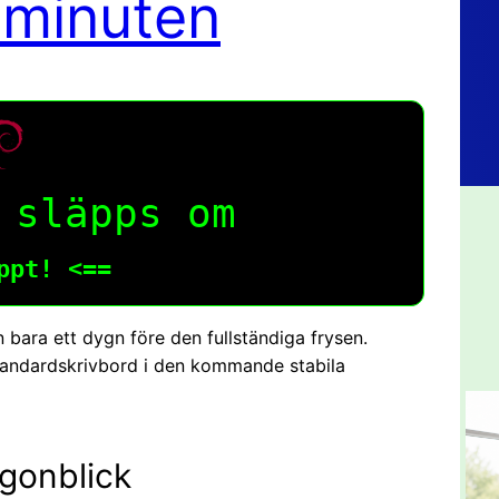
a minuten
 släpps om
ppt! <==
 bara ett dygn före den fullständiga frysen.
standardskrivbord i den kommande stabila
 ögonblick