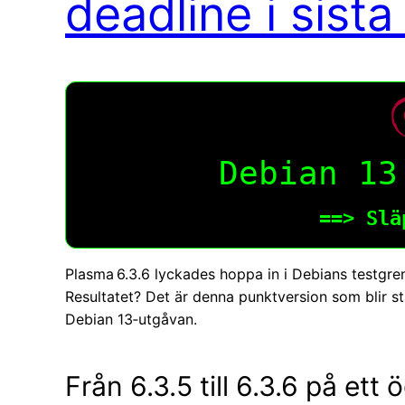
deadline i sist
Debian 13
==> Slä
Plasma 6.3.6 lyckades hoppa in i Debians testgren
Resultatet? Det är denna punktversion som blir 
Debian 13‑utgåvan.
Från 6.3.5 till 6.3.6 på ett