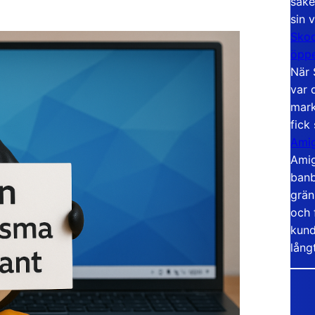
säke
sin 
Skoo
öppe
När 
var 
mark
fick
Amig
Amig
banb
grän
och 
kund
lång