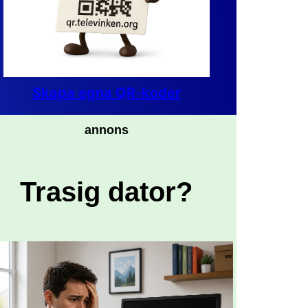
Skapa egna QR-koder
annons
Trasig dator?