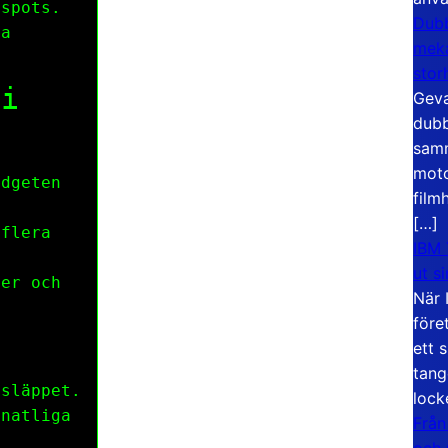
tspots.
Dubb
la
meka
stor
 i
Geva
dubb
samm
moto
idgeten
film
[…]
 flera
IBM 
ut s
ier och
När 
före
ett 
tang
släppet.
lock
natliga
Från
och