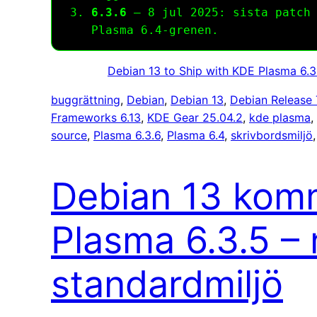
6.3.6
– 8 jul 2025: sista patch 
Plasma 6.4‑grenen.
Debian 13 to Ship with KDE Plasma 6.
buggrättning
, 
Debian
, 
Debian 13
, 
Debian Release
Frameworks 6.13
, 
KDE Gear 25.04.2
, 
kde plasma
, 
source
, 
Plasma 6.3.6
, 
Plasma 6.4
, 
skrivbordsmiljö
,
Debian 13 kom
Plasma 6.3.5 –
standardmiljö