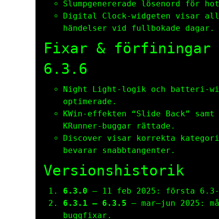
Slump­genererade lösenord för ho
Digital Clock‑widgeten visar al
händelser vid fullbokade dagar.
Fixar & förfiningar
6.3.6
Night Light‑logik och batteri‑w
optimerade.
KWin‑effekten “Slide Back” samt
KRunner‑buggar rättade.
Discover visar korrekta kategor
bevarar snabbtangenter.
Versionshistorik
6.3.0
– 11 feb 2025: första 6.3‑
6.3.1 – 6.3.5
– mar–jun 2025: må
buggfixar.