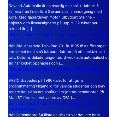
Gevaert Automatic är en ovanlig mekanisk dubbel-8-
kamera från tiden före Gevaerts sammanslagning med
Agfa. Med fjäderdriven motor, utbytbart Steinheil-
objektiv och filmhastigheter på upp till 32 bilder per
sekund är […]
IBM ThinkPad 701 – den lilla datorn som vecklade ut sina
vingar
När IBM lanserade ThinkPad 701 år 1995 löste företaget
problemet med små bärbara datorer på ett spektakulärt
sätt. Datorns delade tangentbord vecklade automatiskt ut
sig när locket öppnades och […]
Från stordator till Atari ST – historien om BASIC och GFA
BASIC
BASIC skapades på 1960-talet för att göra
programmering tillgänglig för vanliga studenter och blev
senare det självklara språket i miljontals hemdatorer. På
Atari ST fördes arvet vidare av GFA […]
Commodore DOS – operativsystemet som bodde i
diskettstationen
När Commodore 64 läste en diskett var det inte bara