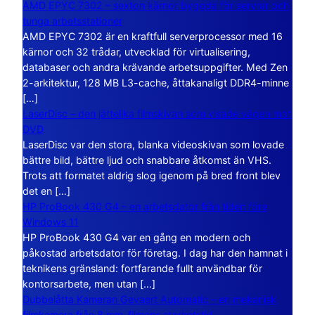
AMD EPYC 7302 – sexton kärnor byggda för servrar och
tunga arbetsstationer
AMD EPYC 7302 är en kraftfull serverprocessor med 16
kärnor och 32 trådar, utvecklad för virtualisering,
databaser och andra krävande arbetsuppgifter. Med Zen
2-arkitektur, 128 MB L3-cache, åttakanaligt DDR4-minne
[…]
LaserDisc – den jättelika filmskivan som visade vägen mot
DVD
LaserDisc var den stora, blanka videoskivan som lovade
bättre bild, bättre ljud och snabbare åtkomst än VHS.
Trots att formatet aldrig slog igenom på bred front blev
det en […]
HP ProBook 430 G4 – en arbetsdator från tiden före
Windows 11
HP ProBook 430 G4 var en gång en modern och
påkostad arbetsdator för företag. I dag har den hamnat i
teknikens gränsland: fortfarande fullt användbar för
kontorsarbete, men utan […]
Dubbelåtta Kameran Gevaert Automatic – en mekanisk
filmkamera från 8 mm-filmens storhetstid