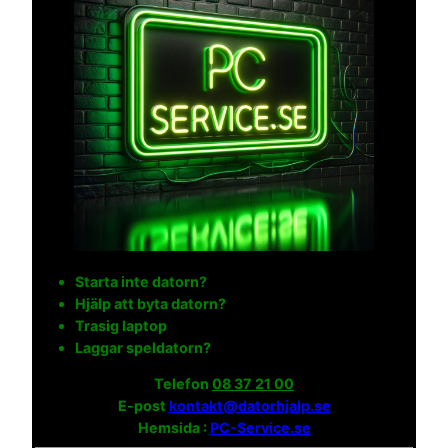
Starta inte datorn?
Hjälp att byta datorn?
Trasig laptop
Laggar speldatorn?
Telefon
08 37 21 00
E-post
kontakt@datorhjalp.se
Hemsida :
PC-Service.se