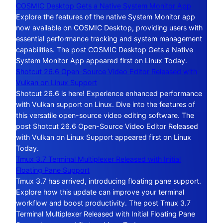
COSMIC Desktop Gets a Native System Monitor App
Explore the features of the native System Monitor app
now available on COSMIC Desktop, providing users with
essential performance tracking and system management
capabilities. The post COSMIC Desktop Gets a Native
System Monitor App appeared first on Linux Today.
Shotcut 26.6 Open-Source Video Editor Released with
Vulkan on Linux Support
Shotcut 26.6 is here! Experience enhanced performance
with Vulkan support on Linux. Dive into the features of
this versatile open-source video editing software. The
post Shotcut 26.6 Open-Source Video Editor Released
with Vulkan on Linux Support appeared first on Linux
Today.
Tmux 3.7 Terminal Multiplexer Released with Initial
Floating Pane Support
Tmux 3.7 has arrived, introducing floating pane support.
Explore how this update can improve your terminal
workflow and boost productivity. The post Tmux 3.7
Terminal Multiplexer Released with Initial Floating Pane