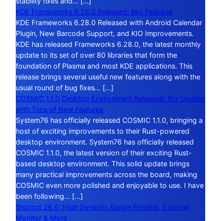
stability fixes and… […]
KDE Frameworks 6.28.0 Released: Key Features
KDE Frameworks 6.28.0 Released with Android Calendar
Plugin, New Barcode Support, and KIO Improvements.
KDE has released Frameworks 6.28.0, the latest monthly
update to its set of over 80 libraries that form the
foundation of Plasma and most KDE applications. This
release brings several useful new features along with the
usual round of bug fixes… […]
COSMIC 1.1.0 Desktop Environment Released: Big Update
with Tons of New Features
System76 has officially released COSMIC 1.1.0, bringing a
host of exciting improvements to their Rust-powered
desktop environment. System76 has officially released
COSMIC 1.1.0, the latest version of their exciting Rust-
based desktop environment. This solid update brings
many practical improvements across the board, making
COSMIC even more polished and enjoyable to use. I have
been following… […]
Shotcut 26.6: High Dynamic Range Preview, External
Monitor & More