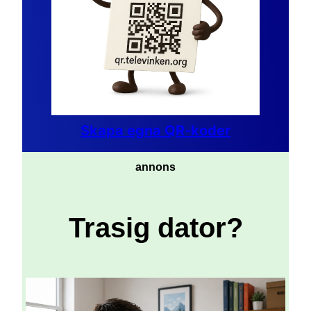
Skapa egna QR-koder
annons
Trasig dator?