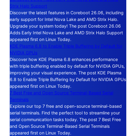
Strix Halo Support
Discover the latest features in Coreboot 26.06, including
early support for Intel Nova Lake and AMD Strix Halo.
Upgrade your system today! The post Coreboot 26.06
Adds Early Intel Nova Lake and AMD Strix Halo Support
appeared first on Linux Today.
KDE Plasma 6.8 to Enable Triple Buffering by Default for
NVIDIA GPUs
Discover how KDE Plasma 6.8 enhances performance
with triple buffering enabled by default for NVIDIA GPUs,
improving your visual experience. The post KDE Plasma
6.8 to Enable Triple Buffering by Default for NVIDIA GPUs
appeared first on Linux Today.
7 Best Free and Open Source Terminal-Based Serial
Terminals
Explore our top 7 free and open-source terminal-based
serial terminals. Find the perfect tool to streamline your
serial communication tasks today. The post 7 Best Free
and Open Source Terminal-Based Serial Terminals
appeared first on Linux Today.