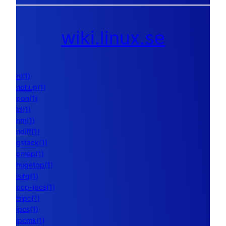
wiki.linux.se
nl(1)
nohup(1)
pon(1)
ld(1)
nm(1)
ndiff(1)
gstack(1)
pmap(1)
hugetop(1)
lsirq(1)
pcp-ipcs(1)
lsipc(1)
ipcs(1)
ipcmk(1)