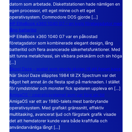
datorn som arbetade. Diskettstationen hade nämligen en
egen processor, ett eget minne och ett eget
operativsystem. Commodore DOS gjorde […]
HP EliteBook x360 1040 G7 – en lyxig företagsdator med
lång batteritid
HP EliteBook x360 1040 G7 var en påkostad
företagsdator som kombinerade elegant design, lång
batteritid och flera avancerade säkerhetsfunktioner. Med
sitt tunna metallchassi, sin vikbara pekskärm och sin höga
[…]
Skool Daze – spelet som gjorde skolan till ett öppet kaos
När Skool Daze släpptes 1984 till ZX Spectrum var det
något helt annat än de flesta spel på marknaden. I stället
för rymdstrider och monster fick spelaren uppleva en […]
AmigaOS – operativsystemet som var före sin tid
AmigaOS var ett av 1980-talets mest banbrytande
operativsystem. Med grafiskt gränssnitt, effektiv
multitasking, avancerat ljud och färgstark grafik visade
det att hemdatorer kunde vara både kraftfulla och
användarvänliga långt […]