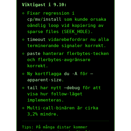
Viktigast i 9.10:
Fixar regression i
cp
/
mv
/
install
som kunde orsaka
oändlig loop vid kopiering av
sparse files (SEEK_HOLE).
timeout
vidarebefordrar nu alla
terminerande signaler korrekt.
paste
hanterar flerbytes-tecken
och flerbytes-avgränsare
korrekt.
Ny kortflagga
du -A
för
–
apparent-size
.
tail
har nytt
–debug
för att
visa hur follow-läget
implementeras.
Multi-call-binären är cirka
3,2% mindre.
Tips: På många distar kommer