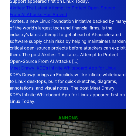
Support appeared first on Linux Today.
Akrites: The Latest Attempt to Protect Open-Source
From AI Attacks Has Arrived
Akrites, a new Linux Foundation initiative backed by many
of the world’s largest tech and financial firms, is the
industry’s latest attempt to get ahead of AI‑accelerated
software supply chain risks by helping maintainers harden
critical open-source projects before attackers can exploit
them. The post Akrites: The Latest Attempt to Protect
Open-Source From AI Attacks […]
Meet Drawy, KDE’s Infinite Whiteboard App for Linux
KDE’s Drawy brings an Excalidraw-like infinite whiteboard
to Linux desktops, built for quick sketches, diagrams,
annotations, and visual notes. The post Meet Drawy,
KDE’s Infinite Whiteboard App for Linux appeared first on
Linux Today.
ANNONS