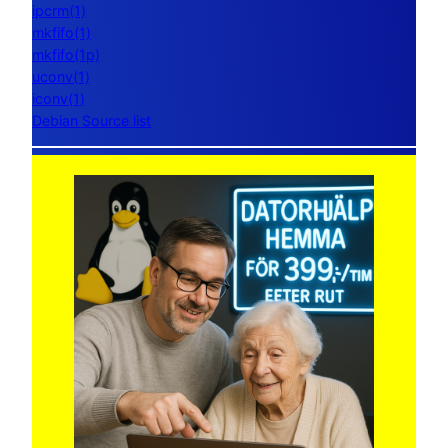
ipcrm(1)
mkfifo(1)
mkfifo(1p)
uconv(1)
iconv(1)
Debian Source list