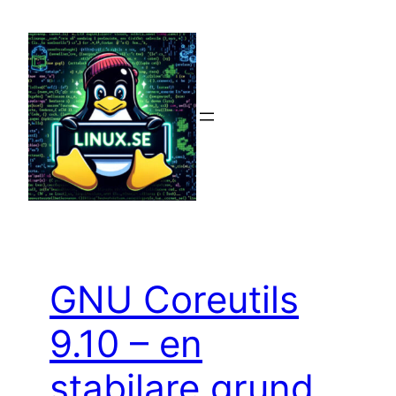
Hoppa
till
innehåll
GNU Coreutils
9.10 – en
stabilare grund