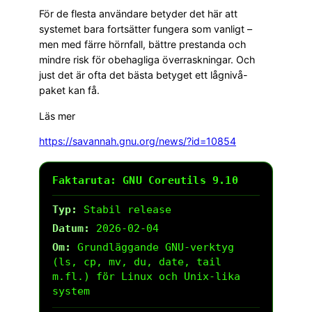
För de flesta användare betyder det här att
systemet bara fortsätter fungera som vanligt –
men med färre hörnfall, bättre prestanda och
mindre risk för obehagliga överraskningar. Och
just det är ofta det bästa betyget ett låg­nivå-
paket kan få.
Läs mer
https://savannah.gnu.org/news/?id=10854
Faktaruta: GNU Coreutils 9.10
Typ:
Stabil release
Datum:
2026-02-04
Om:
Grundläggande GNU-verktyg
(ls, cp, mv, du, date, tail
m.fl.) för Linux och Unix-lika
system