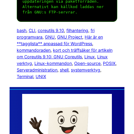
uppdateringen via paketförråden.
Alternativt kan källkod laddas ner
från GNU:s FTP-servrar.
bash
, 
CLI
, 
coreutils 9.10
, 
filhantering
, 
fri
programvara
, 
GNU
, 
GNU Project
, 
Här är en
**tagglista** anpassad för WordPress
, 
kommandoraden
, 
kort och träffsäker för artikeln
om Coreutils 9.10: GNU Coreutils
, 
Linux
, 
Linux
verktyg
, 
Linux-kommandon
, 
Open-source
, 
POSIX
, 
Serveradministration
, 
shell
, 
systemverktyg
, 
Terminal
, 
UNIX