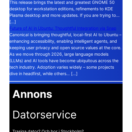
This release brings the latest and greatest GNOME 50
desktop for workstation editions, refinements to KDE
Plasma desktop and more updates. If you are trying to…
[…]
Future of AI in Ubuntu: Thoughtful Integration via Snap
Canonical is bringing thoughtful, local-first AI to Ubuntu –
enhancing accessibility, enabling intelligent agents, and
keeping user privacy and open source values at the core.
As we move through 2026, large language models
(LLMs) and AI tools have become ubiquitous across the
tech industry. Adoption varies widely – some projects
dive in headfirst, while others… […]
Annons
Datorservice
Trasiga dator? Och bor i Stockholm?