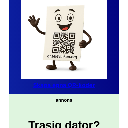
Skapa egna QR-koder
annons
Trasig dator?