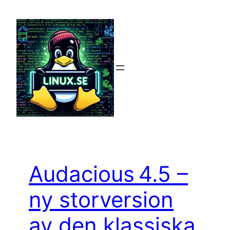
Hoppa
till
innehåll
Audacious 4.5 –
ny storversion
av den klassiska