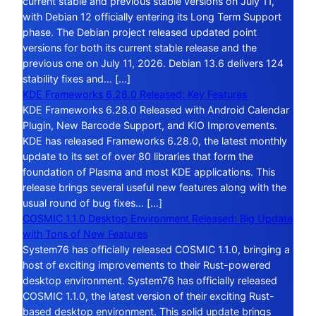
current stable and previous stable versions on July 11,
with Debian 12 officially entering its Long Term Support
phase. The Debian project released updated point
versions for both its current stable release and the
previous one on July 11, 2026. Debian 13.6 delivers 124
stability fixes and… […]
KDE Frameworks 6.28.0 Released: Key Features
KDE Frameworks 6.28.0 Released with Android Calendar
Plugin, New Barcode Support, and KIO Improvements.
KDE has released Frameworks 6.28.0, the latest monthly
update to its set of over 80 libraries that form the
foundation of Plasma and most KDE applications. This
release brings several useful new features along with the
usual round of bug fixes… […]
COSMIC 1.1.0 Desktop Environment Released: Big Update
with Tons of New Features
System76 has officially released COSMIC 1.1.0, bringing a
host of exciting improvements to their Rust-powered
desktop environment. System76 has officially released
COSMIC 1.1.0, the latest version of their exciting Rust-
based desktop environment. This solid update brings