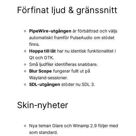
Förfinat ljud & gränssnitt
PipeWire‑utgången
är förbättrad och väljs
automatiskt framför PulseAudio om stödet
finns.
Hoppa till låt
har nu identisk funktionalitet i
Qt och GTK.
Små ljudfiler identifieras snabbare.
Blur Scope
fungerar fullt ut på
Wayland‑sessioner.
SDL‑utgången
stöder nu SDL 3.
Skin‑nyheter
Nya teman Glare och Winamp 2.9 följer med
som standard.