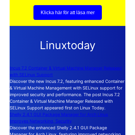
Klicka här för att läsa mer
Linuxtoday
Incus 7.2 Container & Virtual Machine Manager Released
with SELinux Support
Discover the new Incus 7.2, featuring enhanced Container
& Virtual Machine Management with SELinux support for
improved security and performance. The post Incus 7.2
Container & Virtual Machine Manager Released with
SELinux Support appeared first on Linux Today.
Shelly 2.4.1 GUI Package Manager for Arch Linux
Improves Networking, Security
Discover the enhanced Shelly 2.4.1 GUI Package
Manager for Arch Linux, featuring improved networking