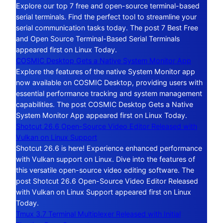
Explore our top 7 free and open-source terminal-based
serial terminals. Find the perfect tool to streamline your
serial communication tasks today. The post 7 Best Free
and Open Source Terminal-Based Serial Terminals
appeared first on Linux Today.
COSMIC Desktop Gets a Native System Monitor App
Explore the features of the native System Monitor app
now available on COSMIC Desktop, providing users with
essential performance tracking and system management
capabilities. The post COSMIC Desktop Gets a Native
System Monitor App appeared first on Linux Today.
Shotcut 26.6 Open-Source Video Editor Released with
Vulkan on Linux Support
Shotcut 26.6 is here! Experience enhanced performance
with Vulkan support on Linux. Dive into the features of
this versatile open-source video editing software. The
post Shotcut 26.6 Open-Source Video Editor Released
with Vulkan on Linux Support appeared first on Linux
Today.
Tmux 3.7 Terminal Multiplexer Released with Initial