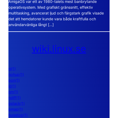
AmigaOS var ett av 1980-talets mest banbrytande
operativsystem. Med grafiskt gränssnitt, effektiv
multitasking, avancerat ljud och färgstark grafik visade
det att hemdatorer kunde vara både kraftfulla och
användarvänliga långt […]
wiki.linux.se
nl(1)
nohup(1)
pon(1)
ld(1)
nm(1)
ndiff(1)
gstack(1)
pmap(1)
hugetop(1)