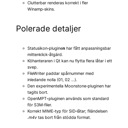
Clutterbar renderas korrekt i fler
Winamp‑skins.
Polerade detaljer
Statusikon‑plugine
n
har fått anpassningsbar
mittenklick‑åtgärd.
Köhanteraren i Qt kan nu flytta flera låtar i ett
svep.
FileWriter paddar spårnummer med
inledande nolla (01, 02 …).
Den experimentella Moonstone‑pluginen har
tagits bort.
OpenMPT
‑
pluginen används som standard
för S3M‑filer.
Korrekt MIME‑typ för SID‑låtar; filändelsen
.m4v
tas bort från stödda format.