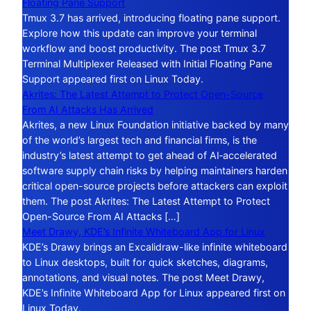
Floating Pane Support
Tmux 3.7 has arrived, introducing floating pane support.
Explore how this update can improve your terminal
workflow and boost productivity. The post Tmux 3.7
Terminal Multiplexer Released with Initial Floating Pane
Support appeared first on Linux Today.
Akrites: The Latest Attempt to Protect Open-Source
From AI Attacks Has Arrived
Akrites, a new Linux Foundation initiative backed by many
of the world’s largest tech and financial firms, is the
industry’s latest attempt to get ahead of AI‑accelerated
software supply chain risks by helping maintainers harden
critical open-source projects before attackers can exploit
them. The post Akrites: The Latest Attempt to Protect
Open-Source From AI Attacks […]
Meet Drawy, KDE’s Infinite Whiteboard App for Linux
KDE’s Drawy brings an Excalidraw-like infinite whiteboard
to Linux desktops, built for quick sketches, diagrams,
annotations, and visual notes. The post Meet Drawy,
KDE’s Infinite Whiteboard App for Linux appeared first on
Linux Today.