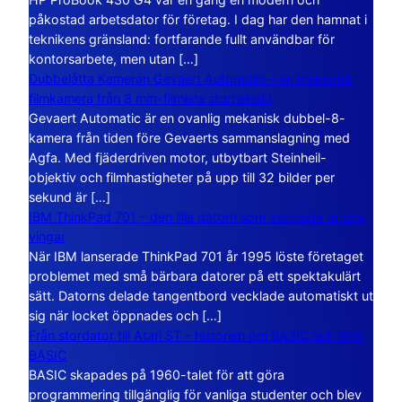
påkostad arbetsdator för företag. I dag har den hamnat i
teknikens gränsland: fortfarande fullt användbar för
kontorsarbete, men utan […]
Dubbelåtta Kameran Gevaert Automatic – en mekanisk
filmkamera från 8 mm-filmens storhetstid
Gevaert Automatic är en ovanlig mekanisk dubbel-8-
kamera från tiden före Gevaerts sammanslagning med
Agfa. Med fjäderdriven motor, utbytbart Steinheil-
objektiv och filmhastigheter på upp till 32 bilder per
sekund är […]
IBM ThinkPad 701 – den lilla datorn som vecklade ut sina
vingar
När IBM lanserade ThinkPad 701 år 1995 löste företaget
problemet med små bärbara datorer på ett spektakulärt
sätt. Datorns delade tangentbord vecklade automatiskt ut
sig när locket öppnades och […]
Från stordator till Atari ST – historien om BASIC och GFA
BASIC
BASIC skapades på 1960-talet för att göra
programmering tillgänglig för vanliga studenter och blev