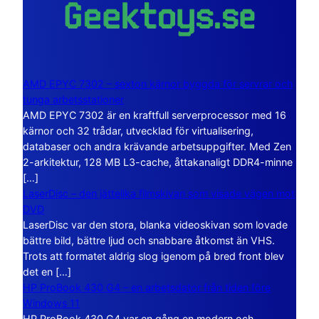
AMD EPYC 7302 – sexton kärnor byggda för servrar och
tunga arbetsstationer
AMD EPYC 7302 är en kraftfull serverprocessor med 16
kärnor och 32 trådar, utvecklad för virtualisering,
databaser och andra krävande arbetsuppgifter. Med Zen
2-arkitektur, 128 MB L3-cache, åttakanaligt DDR4-minne
[…]
LaserDisc – den jättelika filmskivan som visade vägen mot
DVD
LaserDisc var den stora, blanka videoskivan som lovade
bättre bild, bättre ljud och snabbare åtkomst än VHS.
Trots att formatet aldrig slog igenom på bred front blev
det en […]
HP ProBook 430 G4 – en arbetsdator från tiden före
Windows 11
HP ProBook 430 G4 var en gång en modern och