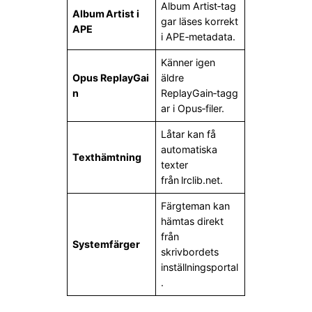
Album Artist‑tag
Album Artist i
gar läses korrekt
APE
i APE‑metadata.
Känner igen
Opus ReplayGai
äldre
n
ReplayGain‑tagg
ar i Opus‑filer.
Låtar kan få
automatiska
Texthämtning
texter
från lrclib.net.
Färgteman kan
hämtas direkt
från
Systemfärger
skrivbordets
inställningsportal
.