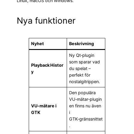
Linux, macOS och Windows.
Nya funktioner
Nyhet
Beskrivning
Ny Qt‑plugin
som sparar vad
Playback Histor
du spelat –
y
perfekt för
nostalgitrippen.
Den populära
VU‑mätar‑plugin
VU‑mätare i
en finns nu även
GTK
i
GTK‑gränssnittet
.