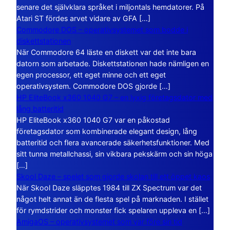
senare det självklara språket i miljontals hemdatorer. På
Atari ST fördes arvet vidare av GFA […]
Commodore DOS – operativsystemet som bodde i
diskettstationen
När Commodore 64 läste en diskett var det inte bara
datorn som arbetade. Diskettstationen hade nämligen en
egen processor, ett eget minne och ett eget
operativsystem. Commodore DOS gjorde […]
HP EliteBook x360 1040 G7 – en lyxig företagsdator med
lång batteritid
HP EliteBook x360 1040 G7 var en påkostad
företagsdator som kombinerade elegant design, lång
batteritid och flera avancerade säkerhetsfunktioner. Med
sitt tunna metallchassi, sin vikbara pekskärm och sin höga
[…]
Skool Daze – spelet som gjorde skolan till ett öppet kaos
När Skool Daze släpptes 1984 till ZX Spectrum var det
något helt annat än de flesta spel på marknaden. I stället
för rymdstrider och monster fick spelaren uppleva en […]
AmigaOS – operativsystemet som var före sin tid