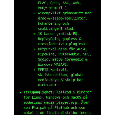
FLAC, Opus, AAC, WAV,
MOD/S3M m.fl.).
Winamp‑likt gränssnitt med
drag‑&‑släpp‑spellistor,
köhantering och
snabbtangent‑stöd.
10‑bands grafisk EQ,
ReplayGain, gapless &
crossfade (via plugins).
Output‑plugins för ALSA,
PipeWire, PulseAudio, SDL,
Sndio, macOS CoreAudio &
Windows WASAPI.
MPRIS‑kontroll,
skrivbordsikon, global
media‑keys & skriptbar
D‑Bus‑API.
Tillgänglighet:
Källkod & binärer
för Linux, Windows och macOS på
audacious-media-player.org
. Även
som Flatpak på Flathub och som
paket i de flesta distributioners