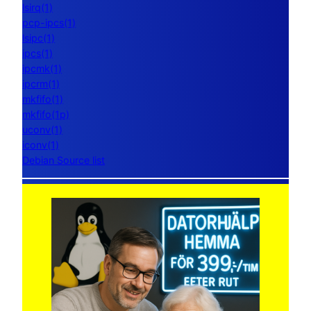
lsirq(1)
pcp-ipcs(1)
lsipc(1)
ipcs(1)
ipcmk(1)
ipcrm(1)
mkfifo(1)
mkfifo(1p)
uconv(1)
iconv(1)
Debian Source list