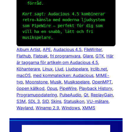
förråd.
Kort sagt:
Audacious 4.5 kombinerar
retro‑känsla med moderna ljudsystem
som PipeWire – perfekt för dig som
vill ha en snabb, lätt och fri
musikspelare.
Album Artist
, 
APE
, 
Audacious 4.5
, 
FileWriter
, 
Flathub
, 
Flatpak
, 
fri programvara
, 
Glare
, 
GTK
, 
Här
är taggarna för artikeln om Audacious 4.5
, 
Köhanterare
, 
Linux
, 
Ljud
, 
Ljudspelare
, 
lrclib.net
, 
macOS
, 
med kommatecken: Audacious
, 
MIME-
typ
, 
Moonstone
, 
Musik
, 
Musikspelare
, 
OpenMPT
, 
öppen källkod
, 
Opus
, 
PipeWire
, 
Playback History
, 
Programuppdatering
, 
PulseAudio
, 
Qt
, 
ReplayGain
, 
S3M
, 
SDL 3
, 
SID
, 
Skins
, 
Statusikon
, 
VU-mätare
, 
Wayland
, 
Winamp 2.9
, 
Windows
, 
XMMS