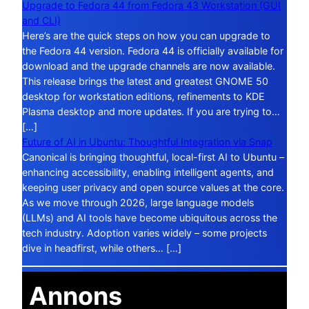
Upgrade to Fedora 44 from Fedora 43 Workstation (GUI
and CLI)
Here’s are the quick steps on how you can upgrade to
the Fedora 44 version. Fedora 44 is officially available for
download and the upgrade channels are now available.
This release brings the latest and greatest GNOME 50
desktop for workstation editions, refinements to KDE
Plasma desktop and more updates. If you are trying to…
[…]
Future of AI in Ubuntu: Thoughtful Integration via Snap
Canonical is bringing thoughtful, local-first AI to Ubuntu –
enhancing accessibility, enabling intelligent agents, and
keeping user privacy and open source values at the core.
As we move through 2026, large language models
(LLMs) and AI tools have become ubiquitous across the
tech industry. Adoption varies widely – some projects
dive in headfirst, while others… […]
Annons