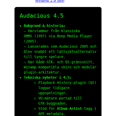
Winamp 2.9 Skin
Audacious 4.5
Bakgrund & historia:
– Härstammar från klassiska
XMMS (1997) via Beep Media Player
(2005).
– Lanserades som
Audacious
2005 och
blev snabbt ett lättvikts­alternativ
till tyngre spelare.
– Har både GTK‑ och Qt‑gränssnitt,
Winamp‑kompatibla skins och modulär
plugin‑arkitektur.
Tekniska nyheter i 4.5:
Playback History
‑plugin (Qt)
loggar tidigare
uppspelningar.
VU‑mätare portad till
GTK‑byggnaden.
Stöd för
Album Artist
‑tagg i
APE‑metadata.