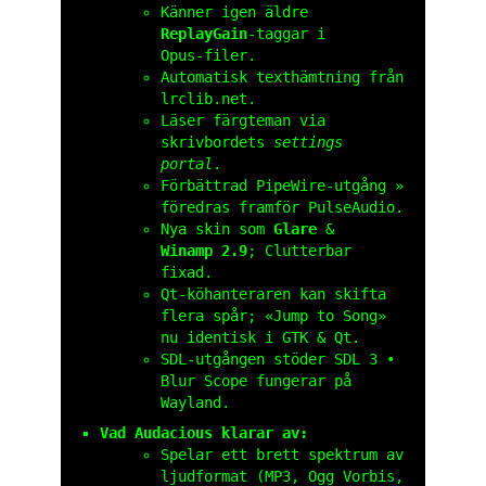
Känner igen äldre
ReplayGain
‑taggar i
Opus‑filer.
Automatisk texthämtning från
lrclib.net
.
Läser färgteman via
skrivbordets
settings
portal
.
Förbättrad PipeWire‑utgång »
föredras framför PulseAudio.
Nya skin som
Glare
&
Winamp 2.9
; Clutterbar
fixad.
Qt‑köhanteraren kan skifta
flera spår; «Jump to Song»
nu identisk i GTK & Qt.
SDL‑utgången stöder SDL 3 •
Blur Scope fungerar på
Wayland.
Vad Audacious klarar av:
Spelar ett brett spektrum av
ljudformat (MP3, Ogg Vorbis,