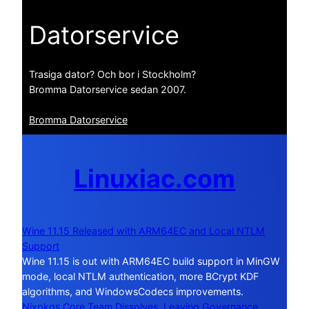
Datorservice
Trasiga dator? Och bor i Stockholm?
Bromma Datorservice sedan 2007.
Bromma Datorservice
Linuxiac.com
Wine 11.15 Released with ARM64EC and Local NTLM
Support
Wine 11.15 is out with ARM64EC build support in MinGW
mode, local NTLM authentication, more BCrypt KDF
algorithms, and WindowsCodecs improvements.
Nixpkgs Core Team Dissolves, Leaving Governance