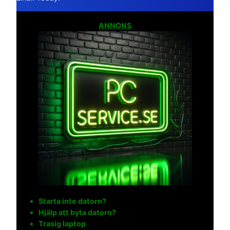
ANNONS
Starta inte datorn?
Hjälp att byta datorn?
Trasig laptop