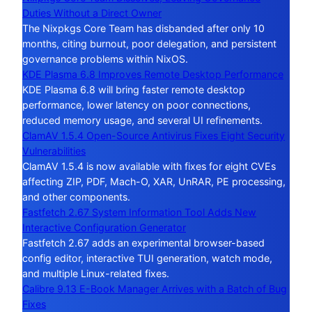
Duties Without a Direct Owner
The Nixpkgs Core Team has disbanded after only 10
months, citing burnout, poor delegation, and persistent
governance problems within NixOS.
KDE Plasma 6.8 Improves Remote Desktop Performance
KDE Plasma 6.8 will bring faster remote desktop
performance, lower latency on poor connections,
reduced memory usage, and several UI refinements.
ClamAV 1.5.4 Open-Source Antivirus Fixes Eight Security
Vulnerabilities
ClamAV 1.5.4 is now available with fixes for eight CVEs
affecting ZIP, PDF, Mach-O, XAR, UnRAR, PE processing,
and other components.
Fastfetch 2.67 System Information Tool Adds New
Interactive Configuration Generator
Fastfetch 2.67 adds an experimental browser-based
config editor, interactive TUI generation, watch mode,
and multiple Linux-related fixes.
Calibre 9.13 E-Book Manager Arrives with a Batch of Bug
Fixes