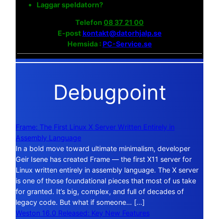
Laggar speldatorn?
Telefon
08 37 21 00
E-post
kontakt@datorhjalp.se
Hemsida :
PC-Service.se
Debugpoint
Frame: The First Linux X Server Written Entirely in
Assembly Language
In a bold move toward ultimate minimalism, developer
Geir Isene has created Frame — the first X11 server for
Linux written entirely in assembly language. The X server
is one of those foundational pieces that most of us take
for granted. It’s big, complex, and full of decades of
legacy code. But what if someone… […]
Weston 16.0 Released: Key New Features