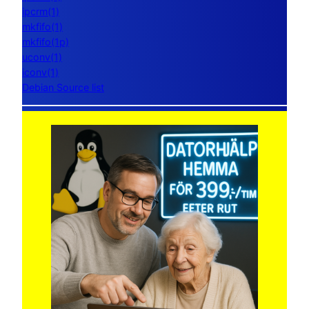
ipcrm(1)
mkfifo(1)
mkfifo(1p)
uconv(1)
iconv(1)
Debian Source list