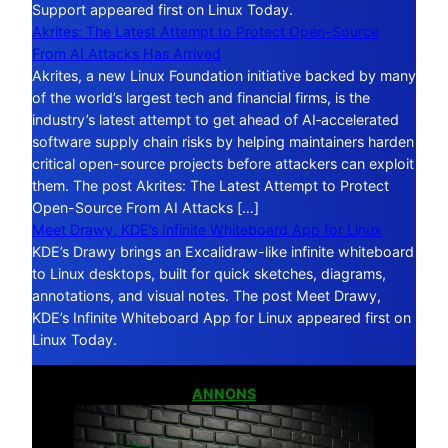
Support appeared first on Linux Today.
Akrites: The Latest Attempt to Protect Open-Source
From AI Attacks Has Arrived
Akrites, a new Linux Foundation initiative backed by many
of the world’s largest tech and financial firms, is the
industry’s latest attempt to get ahead of AI‑accelerated
software supply chain risks by helping maintainers harden
critical open-source projects before attackers can exploit
them. The post Akrites: The Latest Attempt to Protect
Open-Source From AI Attacks […]
Meet Drawy, KDE’s Infinite Whiteboard App for Linux
KDE’s Drawy brings an Excalidraw-like infinite whiteboard
to Linux desktops, built for quick sketches, diagrams,
annotations, and visual notes. The post Meet Drawy,
KDE’s Infinite Whiteboard App for Linux appeared first on
Linux Today.
ANNONS