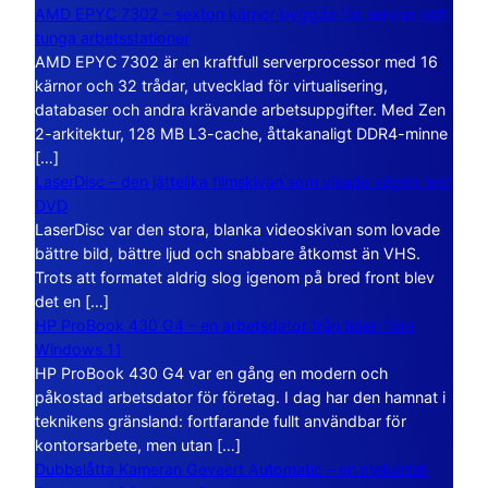
AMD EPYC 7302 – sexton kärnor byggda för servrar och
tunga arbetsstationer
AMD EPYC 7302 är en kraftfull serverprocessor med 16
kärnor och 32 trådar, utvecklad för virtualisering,
databaser och andra krävande arbetsuppgifter. Med Zen
2-arkitektur, 128 MB L3-cache, åttakanaligt DDR4-minne
[…]
LaserDisc – den jättelika filmskivan som visade vägen mot
DVD
LaserDisc var den stora, blanka videoskivan som lovade
bättre bild, bättre ljud och snabbare åtkomst än VHS.
Trots att formatet aldrig slog igenom på bred front blev
det en […]
HP ProBook 430 G4 – en arbetsdator från tiden före
Windows 11
HP ProBook 430 G4 var en gång en modern och
påkostad arbetsdator för företag. I dag har den hamnat i
teknikens gränsland: fortfarande fullt användbar för
kontorsarbete, men utan […]
Dubbelåtta Kameran Gevaert Automatic – en mekanisk