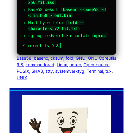
256 fil.iso
Base58 dekod:
basenc --base58 -d
< in.b58 > out.bin
Multibyte-fold:
fold --
characters=72 fil.txt
cgroup-medvetet kärnantal:
nproc
$ coreutils-9.8
Base58
, 
basenc
, 
cksum
, 
fold
, 
GNU
, 
GNU Coreutils
9.8
, 
kommandorad
, 
Linux
, 
nproc
, 
Open-source
, 
POSIX
, 
SHA3
, 
stty
, 
systemverktyg
, 
Terminal
, 
tux
, 
UNIX