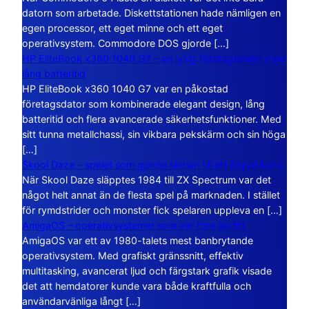
datorn som arbetade. Diskettstationen hade nämligen en
egen processor, ett eget minne och ett eget
operativsystem. Commodore DOS gjorde […]
HP EliteBook x360 1040 G7 – en lyxig företagsdator med
lång batteritid
HP EliteBook x360 1040 G7 var en påkostad
företagsdator som kombinerade elegant design, lång
batteritid och flera avancerade säkerhetsfunktioner. Med
sitt tunna metallchassi, sin vikbara pekskärm och sin höga
[…]
Skool Daze – spelet som gjorde skolan till ett öppet kaos
När Skool Daze släpptes 1984 till ZX Spectrum var det
något helt annat än de flesta spel på marknaden. I stället
för rymdstrider och monster fick spelaren uppleva en […]
AmigaOS – operativsystemet som var före sin tid
AmigaOS var ett av 1980-talets mest banbrytande
operativsystem. Med grafiskt gränssnitt, effektiv
multitasking, avancerat ljud och färgstark grafik visade
det att hemdatorer kunde vara både kraftfulla och
användarvänliga långt […]