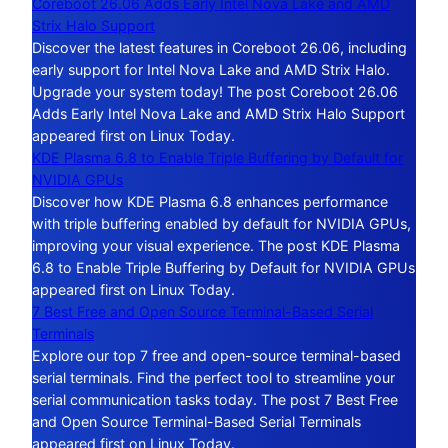
Coreboot 26.06 Adds Early Intel Nova Lake and AMD
Strix Halo Support
Discover the latest features in Coreboot 26.06, including
early support for Intel Nova Lake and AMD Strix Halo.
Upgrade your system today! The post Coreboot 26.06
Adds Early Intel Nova Lake and AMD Strix Halo Support
appeared first on Linux Today.
KDE Plasma 6.8 to Enable Triple Buffering by Default for
NVIDIA GPUs
Discover how KDE Plasma 6.8 enhances performance
with triple buffering enabled by default for NVIDIA GPUs,
improving your visual experience. The post KDE Plasma
6.8 to Enable Triple Buffering by Default for NVIDIA GPUs
appeared first on Linux Today.
7 Best Free and Open Source Terminal-Based Serial
Terminals
Explore our top 7 free and open-source terminal-based
serial terminals. Find the perfect tool to streamline your
serial communication tasks today. The post 7 Best Free
and Open Source Terminal-Based Serial Terminals
appeared first on Linux Today.