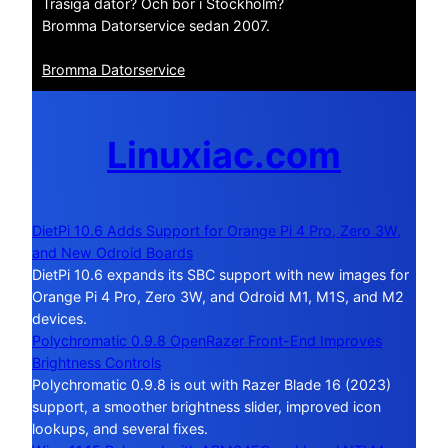
Trasiga dator? Och bor i Stockholm?
Bromma Datorservice sedan 2007.
Bromma Datorservice
Linuxiac.com
DietPi 10.6 Adds Support for Orange Pi 4 Pro, Zero 3W,
and New Odroid Boards
DietPi 10.6 expands its SBC support with new images for
Orange Pi 4 Pro, Zero 3W, and Odroid M1, M1S, and M2
devices.
Polychromatic 0.9.8 OpenRazer Front-End Improves
Brightness Controls
Polychromatic 0.9.8 is out with Razer Blade 16 (2023)
support, a smoother brightness slider, improved icon
lookups, and several fixes.