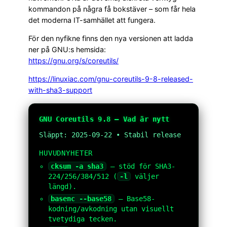
kommandon på några få bokstäver – som får hela
det moderna IT-samhället att fungera.
För den nyfikne finns den nya versionen att ladda
ner på GNU:s hemsida:
https://gnu.org/s/coreutils/
https://linuxiac.com/gnu-coreutils-9-8-released-
with-sha3-support
GNU Coreutils 9.8 — Vad är nytt
Släppt: 2025-09-22 • Stabil release
HUVUDNYHETER
cksum -a sha3
— stöd för SHA3-
224/256/384/512 (
-l
väljer
längd).
basenc --base58
— Base58-
kodning/avkodning utan visuellt
tvetydiga tecken.