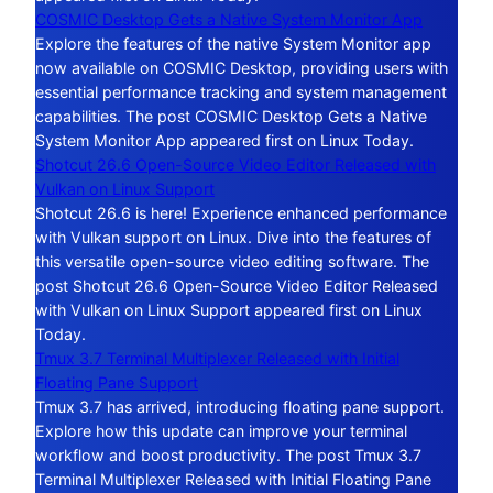
COSMIC Desktop Gets a Native System Monitor App
Explore the features of the native System Monitor app
now available on COSMIC Desktop, providing users with
essential performance tracking and system management
capabilities. The post COSMIC Desktop Gets a Native
System Monitor App appeared first on Linux Today.
Shotcut 26.6 Open-Source Video Editor Released with
Vulkan on Linux Support
Shotcut 26.6 is here! Experience enhanced performance
with Vulkan support on Linux. Dive into the features of
this versatile open-source video editing software. The
post Shotcut 26.6 Open-Source Video Editor Released
with Vulkan on Linux Support appeared first on Linux
Today.
Tmux 3.7 Terminal Multiplexer Released with Initial
Floating Pane Support
Tmux 3.7 has arrived, introducing floating pane support.
Explore how this update can improve your terminal
workflow and boost productivity. The post Tmux 3.7
Terminal Multiplexer Released with Initial Floating Pane