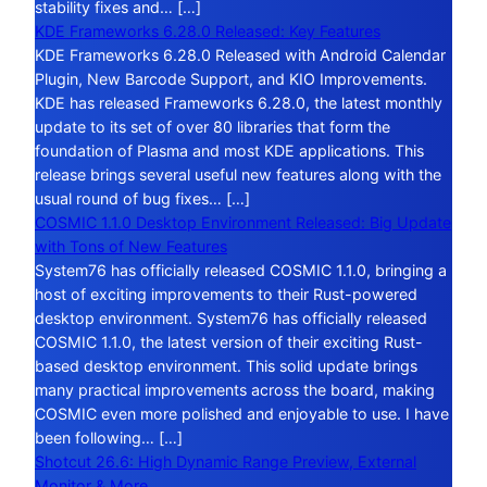
stability fixes and… […]
KDE Frameworks 6.28.0 Released: Key Features
KDE Frameworks 6.28.0 Released with Android Calendar
Plugin, New Barcode Support, and KIO Improvements.
KDE has released Frameworks 6.28.0, the latest monthly
update to its set of over 80 libraries that form the
foundation of Plasma and most KDE applications. This
release brings several useful new features along with the
usual round of bug fixes… […]
COSMIC 1.1.0 Desktop Environment Released: Big Update
with Tons of New Features
System76 has officially released COSMIC 1.1.0, bringing a
host of exciting improvements to their Rust-powered
desktop environment. System76 has officially released
COSMIC 1.1.0, the latest version of their exciting Rust-
based desktop environment. This solid update brings
many practical improvements across the board, making
COSMIC even more polished and enjoyable to use. I have
been following… […]
Shotcut 26.6: High Dynamic Range Preview, External
Monitor & More