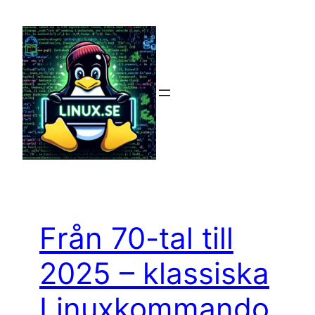
Hoppa
till
innehåll
Från 70-tal till
2025 – klassiska
Linuxkommando