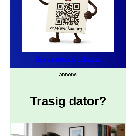
Skapa egna QR-koder
annons
Trasig dator?