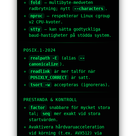
fold
— multibyte-medveten
radbrytning; nytt
--characters
.
nproc
— respekterar Linux cgroup
v2 CPU-kvoter.
stty
— kan sätta godtyckliga
baud-hastigheter på stödda system.
POSIX.1-2024
realpath -E
(alias
--
canonicalize
).
readlink
är mer talför när
POSIXLY_CORRECT
är satt.
tsort -w
accepteras (ignoreras).
PRESTANDA & KONTROLL
factor
snabbare för mycket stora
tal;
seq
mer exakt vid stora
startvärden.
Avaktivera hårdvaruacceleration
vid körning (t.ex. AVX512) via