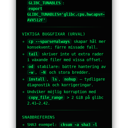
GLIBC_TUNABLES
:
export
GLIBC_TUNABLES='glibc.cpu.hwcaps=-
AVX512F'
VIKTIGA BUGGFIXAR (URVAL)
cp --sparse=always
skapar hål mer
konsekvent; färre missade fall.
tail
skriver inte ut extra rader
i växande filer med vissa offset.
od
stabilare: bättre hantering av
-w
,
-N
och stora bredder.
install
,
ls
,
nohup
— tydligare
diagnostik och korrigeringar.
Undviker möjlig korruption med
copy_file_range
> 2 GiB på glibc
2.41–2.42.
SNABBREFERENS
SHA3 exempel:
cksum -a sha3 -l