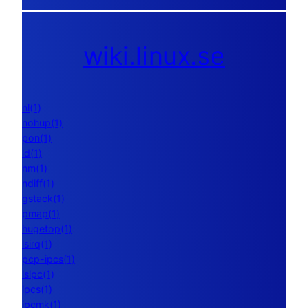
wiki.linux.se
nl(1)
nohup(1)
pon(1)
ld(1)
nm(1)
ndiff(1)
gstack(1)
pmap(1)
hugetop(1)
lsirq(1)
pcp-ipcs(1)
lsipc(1)
ipcs(1)
ipcmk(1)