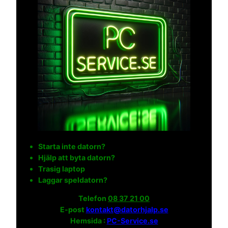
Starta inte datorn?
Hjälp att byta datorn?
Trasig laptop
Laggar speldatorn?
Telefon
08 37 21 00
E-post
kontakt@datorhjalp.se
Hemsida :
PC-Service.se