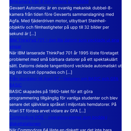
filmkamera från 8 mm-filmens storhetstid
Gevaert Automatic är en ovanlig mekanisk dubbel-8-
kamera från tiden före Gevaerts sammanslagning med
Agfa. Med fjäderdriven motor, utbytbart Steinheil-
objektiv och filmhastigheter på upp till 32 bilder per
sekund är […]
IBM ThinkPad 701 – den lilla datorn som vecklade ut sina
vingar
När IBM lanserade ThinkPad 701 år 1995 löste företaget
problemet med små bärbara datorer på ett spektakulärt
sätt. Datorns delade tangentbord vecklade automatiskt ut
sig när locket öppnades och […]
Från stordator till Atari ST – historien om BASIC och GFA
BASIC
BASIC skapades på 1960-talet för att göra
programmering tillgänglig för vanliga studenter och blev
senare det självklara språket i miljontals hemdatorer. På
Atari ST fördes arvet vidare av GFA […]
Commodore DOS – operativsystemet som bodde i
diskettstationen
När Commodore 64 läste en diskett var det inte bara