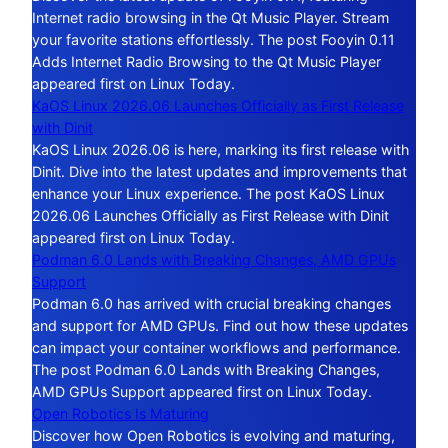
Internet radio browsing in the Qt Music Player. Stream
your favorite stations effortlessly. The post Fooyin 0.11
Adds Internet Radio Browsing to the Qt Music Player
appeared first on Linux Today.
KaOS Linux 2026.06 Launches Officially as First Release
with Dinit
KaOS Linux 2026.06 is here, marking its first release with
Dinit. Dive into the latest updates and improvements that
enhance your Linux experience. The post KaOS Linux
2026.06 Launches Officially as First Release with Dinit
appeared first on Linux Today.
Podman 6.0 Lands with Breaking Changes, AMD GPUs
Support
Podman 6.0 has arrived with crucial breaking changes
and support for AMD GPUs. Find out how these updates
can impact your container workflows and performance.
The post Podman 6.0 Lands with Breaking Changes,
AMD GPUs Support appeared first on Linux Today.
Open Robotics Is Maturing
Discover how Open Robotics is evolving and maturing,