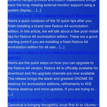
back the long-missing external monitor support using a
system display,… […]
10 Things to do After Installing Fedora 44 (Workstation)
Here’s a quick rundown of the 10 quick tips after you
finish installing a brand new Fedora 44 workstation
edition. In this article, we will talk about a few post-install
tips for Fedora 44 workstation edition. These are a good
starting point if you are installing a fresh Fedora 44
workstation edition for all user… […]
Upgrade to Fedora 44 from Fedora 43 Workstation (GUI
and CLI)
Here’s are the quick steps on how you can upgrade to
the Fedora 44 version. Fedora 44 is officially available for
download and the upgrade channels are now available.
This release brings the latest and greatest GNOME 50
desktop for workstation editions, refinements to KDE
Plasma desktop and more updates. If you are trying to…
[…]
Future of AI in Ubuntu: Thoughtful Integration via Snap
Canonical is bringing thoughtful, local-first AI to Ubuntu –