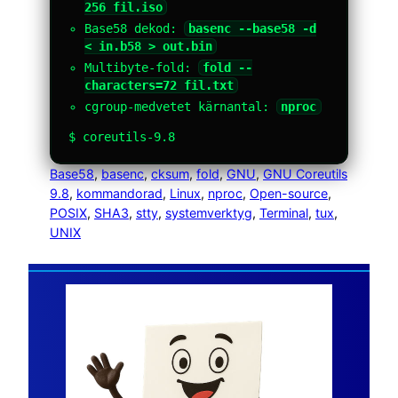
256 fil.iso
Base58 dekod:
basenc --base58 -d
< in.b58 > out.bin
Multibyte-fold:
fold --
characters=72 fil.txt
cgroup-medvetet kärnantal:
nproc
$ coreutils-9.8
Base58
, 
basenc
, 
cksum
, 
fold
, 
GNU
, 
GNU Coreutils
9.8
, 
kommandorad
, 
Linux
, 
nproc
, 
Open-source
, 
POSIX
, 
SHA3
, 
stty
, 
systemverktyg
, 
Terminal
, 
tux
, 
UNIX