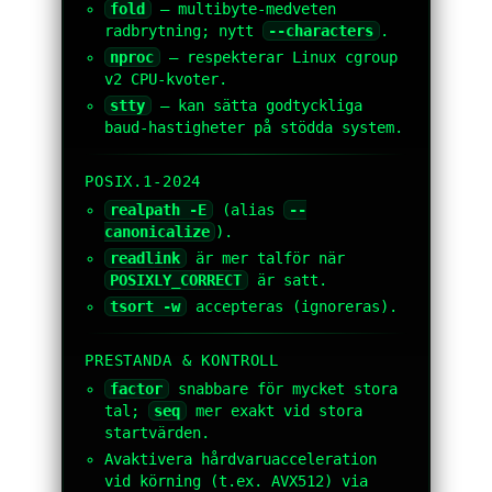
fold
— multibyte-medveten
radbrytning; nytt
--characters
.
nproc
— respekterar Linux cgroup
v2 CPU-kvoter.
stty
— kan sätta godtyckliga
baud-hastigheter på stödda system.
POSIX.1-2024
realpath -E
(alias
--
canonicalize
).
readlink
är mer talför när
POSIXLY_CORRECT
är satt.
tsort -w
accepteras (ignoreras).
PRESTANDA & KONTROLL
factor
snabbare för mycket stora
tal;
seq
mer exakt vid stora
startvärden.
Avaktivera hårdvaruacceleration
vid körning (t.ex. AVX512) via