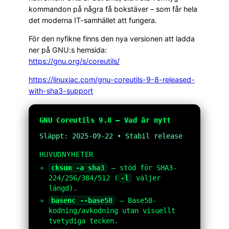
kommandon på några få bokstäver – som får hela
det moderna IT-samhället att fungera.
För den nyfikne finns den nya versionen att ladda
ner på GNU:s hemsida:
https://gnu.org/s/coreutils/
https://linuxiac.com/gnu-coreutils-9-8-released-
with-sha3-support
GNU Coreutils 9.8 — Vad är nytt
Släppt: 2025-09-22 • Stabil release
HUVUDNYHETER
cksum -a sha3
— stöd för SHA3-
224/256/384/512 (
-l
väljer
längd).
basenc --base58
— Base58-
kodning/avkodning utan visuellt
tvetydiga tecken.