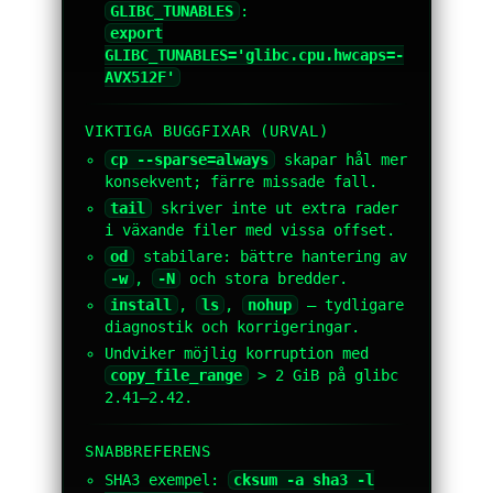
GLIBC_TUNABLES
:
export
GLIBC_TUNABLES='glibc.cpu.hwcaps=-
AVX512F'
VIKTIGA BUGGFIXAR (URVAL)
cp --sparse=always
skapar hål mer
konsekvent; färre missade fall.
tail
skriver inte ut extra rader
i växande filer med vissa offset.
od
stabilare: bättre hantering av
-w
,
-N
och stora bredder.
install
,
ls
,
nohup
— tydligare
diagnostik och korrigeringar.
Undviker möjlig korruption med
copy_file_range
> 2 GiB på glibc
2.41–2.42.
SNABBREFERENS
SHA3 exempel:
cksum -a sha3 -l