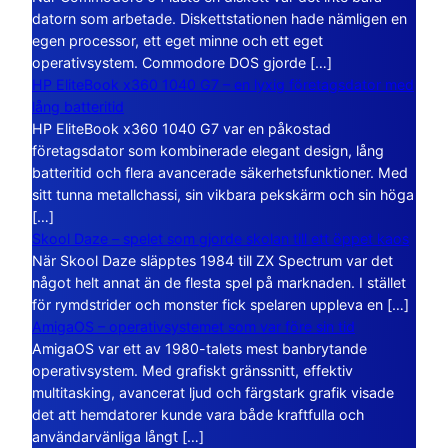
datorn som arbetade. Diskettstationen hade nämligen en
egen processor, ett eget minne och ett eget
operativsystem. Commodore DOS gjorde […]
HP EliteBook x360 1040 G7 – en lyxig företagsdator med
lång batteritid
HP EliteBook x360 1040 G7 var en påkostad
företagsdator som kombinerade elegant design, lång
batteritid och flera avancerade säkerhetsfunktioner. Med
sitt tunna metallchassi, sin vikbara pekskärm och sin höga
[…]
Skool Daze – spelet som gjorde skolan till ett öppet kaos
När Skool Daze släpptes 1984 till ZX Spectrum var det
något helt annat än de flesta spel på marknaden. I stället
för rymdstrider och monster fick spelaren uppleva en […]
AmigaOS – operativsystemet som var före sin tid
AmigaOS var ett av 1980-talets mest banbrytande
operativsystem. Med grafiskt gränssnitt, effektiv
multitasking, avancerat ljud och färgstark grafik visade
det att hemdatorer kunde vara både kraftfulla och
användarvänliga långt […]