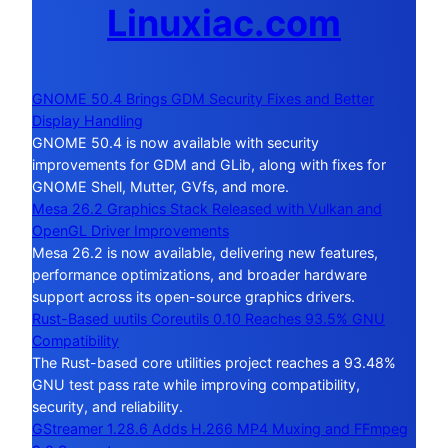
Linuxiac.com
GNOME 50.4 Brings GDM Security Fixes and Better
Display Handling
GNOME 50.4 is now available with security
improvements for GDM and GLib, along with fixes for
GNOME Shell, Mutter, GVfs, and more.
Mesa 26.2 Graphics Stack Released with Vulkan and
OpenGL Driver Improvements
Mesa 26.2 is now available, delivering new features,
performance optimizations, and broader hardware
support across its open-source graphics drivers.
Rust-Based uutils Coreutils 0.10 Reaches 93.5% GNU
Compatibility
The Rust-based core utilities project reaches a 93.48%
GNU test pass rate while improving compatibility,
security, and reliability.
GStreamer 1.28.6 Adds H.266 MP4 Muxing and FFmpeg