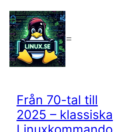
Hoppa
till
innehåll
Från 70-tal till
2025 – klassiska
Linuxkommando