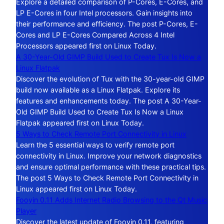
Explore a detailed comparison of P-Cores, E-Cores, and
LP E-Cores in four Intel processors. Gain insights into
their performance and efficiency. The post P-Cores, E-
Cores and LP E-Cores Compared Across 4 Intel
Processors appeared first on Linux Today.
A 30-Year-Old GIMP Build Used to Create Tux Is Now a
Linux Flatpak
Discover the evolution of Tux with the 30-year-old GIMP
build now available as a Linux Flatpak. Explore its
features and enhancements today. The post A 30-Year-
Old GIMP Build Used to Create Tux Is Now a Linux
Flatpak appeared first on Linux Today.
5 Ways to Check Remote Port Connectivity in Linux
Learn the 5 essential ways to verify remote port
connectivity in Linux. Improve your network diagnostics
and ensure optimal performance with these practical tips.
The post 5 Ways to Check Remote Port Connectivity in
Linux appeared first on Linux Today.
Fooyin 0.11 Adds Internet Radio Browsing to the Qt Music
Player
Discover the latest update of Fooyin 0.11, featuring