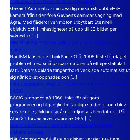
filmkamera från 8 mm-filmens storhetstid
Gevaert Automatic är en ovanlig mekanisk dubbel-8-
kamera från tiden före Gevaerts sammanslagning med
Agfa. Med fjäderdriven motor, utbytbart Steinheil-
objektiv och filmhastigheter på upp till 32 bilder per
sekund är […]
IBM ThinkPad 701 – den lilla datorn som vecklade ut sina
vingar
När IBM lanserade ThinkPad 701 år 1995 löste företaget
problemet med små bärbara datorer på ett spektakulärt
sätt. Datorns delade tangentbord vecklade automatiskt ut
sig när locket öppnades och […]
Från stordator till Atari ST – historien om BASIC och GFA
BASIC
BASIC skapades på 1960-talet för att göra
programmering tillgänglig för vanliga studenter och blev
senare det självklara språket i miljontals hemdatorer. På
Atari ST fördes arvet vidare av GFA […]
Commodore DOS – operativsystemet som bodde i
diskettstationen
När Commodore 64 läste en diskett var det inte bara