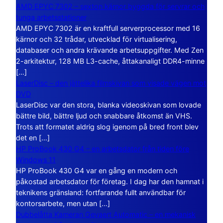
AMD EPYC 7302 – sexton kärnor byggda för servrar och
tunga arbetsstationer
AMD EPYC 7302 är en kraftfull serverprocessor med 16
kärnor och 32 trådar, utvecklad för virtualisering,
databaser och andra krävande arbetsuppgifter. Med Zen
2-arkitektur, 128 MB L3-cache, åttakanaligt DDR4-minne
[…]
LaserDisc – den jättelika filmskivan som visade vägen mot
DVD
LaserDisc var den stora, blanka videoskivan som lovade
bättre bild, bättre ljud och snabbare åtkomst än VHS.
Trots att formatet aldrig slog igenom på bred front blev
det en […]
HP ProBook 430 G4 – en arbetsdator från tiden före
Windows 11
HP ProBook 430 G4 var en gång en modern och
påkostad arbetsdator för företag. I dag har den hamnat i
teknikens gränsland: fortfarande fullt användbar för
kontorsarbete, men utan […]
Dubbelåtta Kameran Gevaert Automatic – en mekanisk