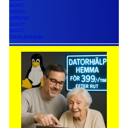
ipcrm(1)
mkfifo(1)
mkfifo(1p)
uconv(1)
iconv(1)
Debian Source list