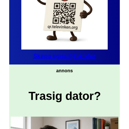
Skapa egna QR-koder
annons
Trasig dator?