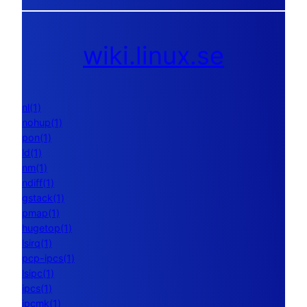
wiki.linux.se
nl(1)
nohup(1)
pon(1)
ld(1)
nm(1)
ndiff(1)
gstack(1)
pmap(1)
hugetop(1)
lsirq(1)
pcp-ipcs(1)
lsipc(1)
ipcs(1)
ipcmk(1)