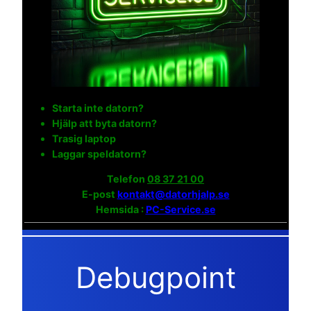
Starta inte datorn?
Hjälp att byta datorn?
Trasig laptop
Laggar speldatorn?
Telefon
08 37 21 00
E-post
kontakt@datorhjalp.se
Hemsida :
PC-Service.se
Debugpoint