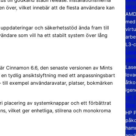
tus till godkänd stabil release. Installationsfilerna
serv
den över, vilket innebär att de flesta användare kan
AMD 
med 
 uppdateringar och säkerhetsstöd ända fram till
virt
nvändare som vill ha ett stabilt system över lång
arbe
L3-c
Lase
väg
Lase
är Cinnamon 6.6, den senaste versionen av Mints
lova
en tydlig ansiktslyftning med ett anpassningsbart
åtko
 – till exempel användaravatar, platser, bokmärken
igen
HP P
ri placering av systemknappar och ett förbättrat
före
s, vilket ger enhetliga, stilrena och monokroma
HP P
påko
hamn
anvä