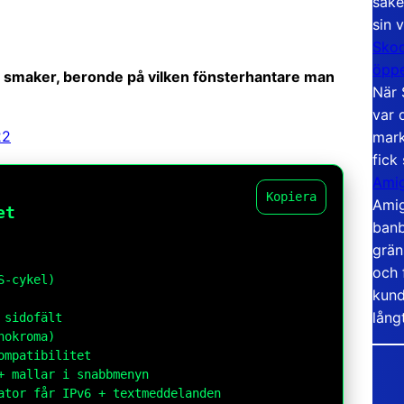
säke
sin 
Skoo
öppe
lika smaker, beronde på vilken fönsterhantare man
När 
var 
22
mark
fick
Amig
Kopiera
Amig
et
banb
grän
och 
S-cykel)
kund
lång
 sidofält
nokroma)
ompatibilitet
+ mallar i snabbmenyn
ator får IPv6 + textmeddelanden