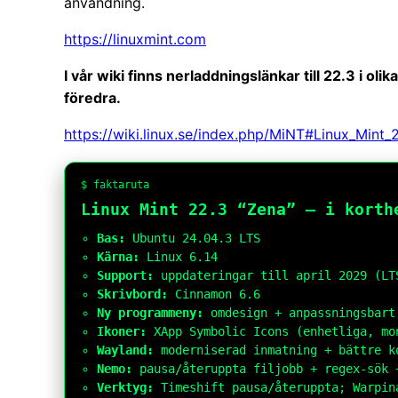
användning.
https://linuxmint.com
I vår wiki finns nerladdningslänkar till 22.3 i o
föredra.
https://wiki.linux.se/index.php/MiNT#Linux_Mint_
$ faktaruta
Linux Mint 22.3 “Zena” – i korth
Bas:
Ubuntu 24.04.3 LTS
Kärna:
Linux 6.14
Support:
uppdateringar till april 2029 (LT
Skrivbord:
Cinnamon 6.6
Ny programmeny:
omdesign + anpassningsbart
Ikoner:
XApp Symbolic Icons (enhetliga, mo
Wayland:
moderniserad inmatning + bättre k
Nemo:
pausa/återuppta filjobb + regex-sök 
Verktyg:
Timeshift pausa/återuppta; Warpin