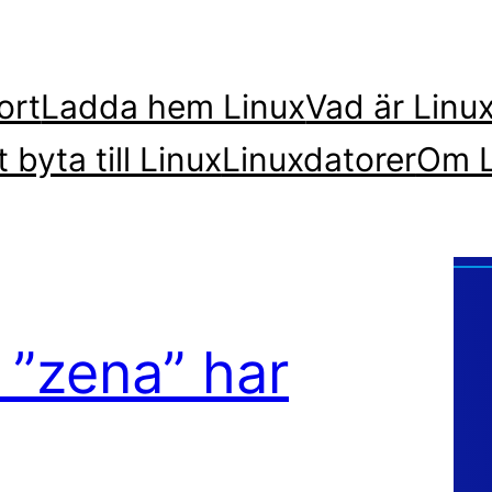
ort
Ladda hem Linux
Vad är Linu
t byta till Linux
Linuxdatorer
Om L
 ”zena” har