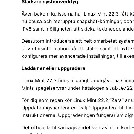
Starkare systemverktyg
Även bakom kulisserna har Linux Mint 22.3 fått k
nu pausa och återuppta snapshot-körningar, och f
IPv6 samt möjligheten att skicka textmeddelande
Dessutom introduceras ett helt omarbetat syste
drivrutinsinformation på ett ställe, samt ett ny
konfigurera mer avancerade inställningar, till exe
Ladda ner eller uppgradera
Linux Mint 22.3 finns tillgänglig i utgåvorna Cinn
Mints spegelservrar under katalogen
stable/22
För dig som redan kör Linux Mint 22.2 ”Zara” är 
Uppdateringshanteraren, välj ”Uppgradera till Li
instruktionerna. Uppgraderingen fungerar smidigt
Det officiella tillkännagivandet väntas inom kort