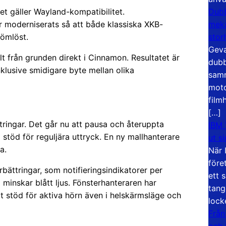
Dubb
et gäller Wayland-kompatibilitet.
meka
 moderniserats så att både klassiska XKB-
stor
sömlöst.
Geva
 från grunden direkt i Cinnamon. Resultatet är
dubb
klusive smidigare byte mellan olika
samm
moto
film
[…]
ttringar. Det går nu att pausa och återuppta
IBM 
 stöd för reguljära uttryck. En ny mallhanterare
ut s
a.
När 
före
ättringar, som notifieringsindikatorer per
ett 
 minskar blått ljus. Fönsterhanteraren har
tang
at stöd för aktiva hörn även i helskärmsläge och
lock
Från
och