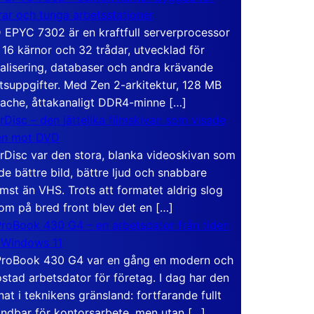
rar och tunga arbetsstationer
EPYC 7302 är en kraftfull serverprocessor
16 kärnor och 32 trådar, utvecklad för
ualisering, databaser och andra krävande
tsuppgifter. Med Zen 2-arkitektur, 128 MB
ache, åttakanaligt DDR4-minne […]
rDisc – den jättelika filmskivan som visade
en mot DVD
rDisc var den stora, blanka videoskivan som
de bättre bild, bättre ljud och snabbare
mst än VHS. Trots att formatet aldrig slog
om på bred front blev det en […]
roBook 430 G4 – en arbetsdator från tiden
 Windows 11
roBook 430 G4 var en gång en modern och
stad arbetsdator för företag. I dag har den
at i teknikens gränsland: fortfarande fullt
ndbar för kontorsarbete, men utan […]