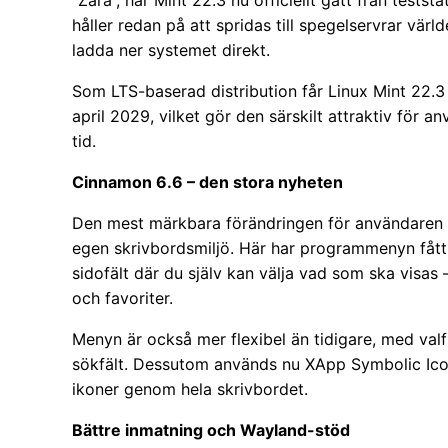
”Zara”, har Mint 22.3 nu officiellt gått från teststa
håller redan på att spridas till spegelservrar värl
ladda ner systemet direkt.
Som LTS-baserad distribution får Linux Mint 22.3
april 2029, vilket gör den särskilt attraktiv för a
tid.
Cinnamon 6.6 – den stora nyheten
Den mest märkbara förändringen för användaren 
egen skrivbordsmiljö. Här har programmenyn fått 
sidofält där du själv kan välja vad som ska visas
och favoriter.
Menyn är också mer flexibel än tidigare, med valf
sökfält. Dessutom används nu XApp Symbolic Icon
ikoner genom hela skrivbordet.
Bättre inmatning och Wayland-stöd