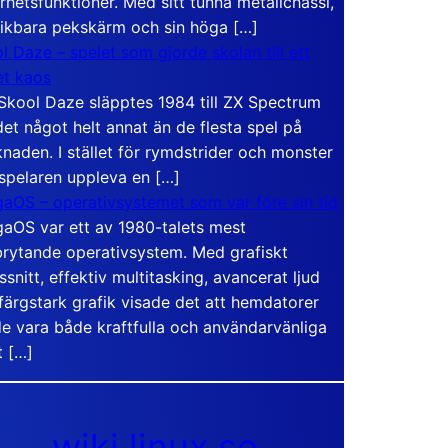
rhetsfunktioner. Med sitt tunna metallchassi,
vikbara pekskärm och sin höga […]
l Daze – spelet som gjorde skolan till ett
t kaos
Skool Daze släpptes 1984 till ZX Spectrum
det något helt annat än de flesta spel på
naden. I stället för rymdstrider och monster
 spelaren uppleva en […]
aOS – operativsystemet som var före sin tid
aOS var ett av 1980-talets mest
rytande operativsystem. Med grafiskt
ssnitt, effektiv multitasking, avancerat ljud
färgstark grafik visade det att hemdatorer
e vara både kraftfulla och användarvänliga
t […]
wiki.linux.se