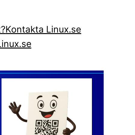
x?
Kontakta Linux.se
inux.se