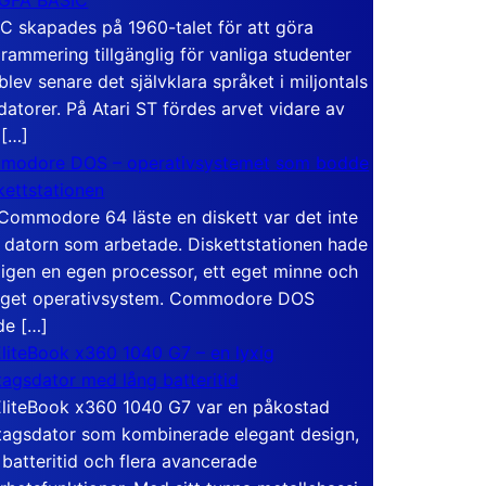
C skapades på 1960-talet för att göra
rammering tillgänglig för vanliga studenter
blev senare det självklara språket i miljontals
atorer. På Atari ST fördes arvet vidare av
 […]
modore DOS – operativsystemet som bodde
skettstationen
Commodore 64 läste en diskett var det inte
 datorn som arbetade. Diskettstationen hade
igen en egen processor, ett eget minne och
eget operativsystem. Commodore DOS
de […]
liteBook x360 1040 G7 – en lyxig
tagsdator med lång batteritid
liteBook x360 1040 G7 var en påkostad
tagsdator som kombinerade elegant design,
 batteritid och flera avancerade