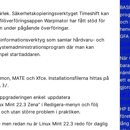
BASI
ärlek. Säkerhetskopieringsverktyget Timeshift kan
prog
ilöverföringsappen Warpinator har fått stöd för
och 
n under pågående överföringar.
hemd
GFA
minformationsverktyg som samlar hårdvaru- och
Com
tt systemadministrationsprogram där man kan
i di
mpel startladdaren.
När 
bara
näml
amon, MATE och Xfce. Installationsfilerna hittas på
ett 
.
.3/
gjor
HP E
uppgraderingen enkel: uppdatera
före
nux Mint 22.3 Zena” i Redigera-menyn och följ
HP E
 och utan större problem i praktiken.
före
lång
 – men redan nu är Linux Mint 22.3 redo för daglig