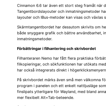
Cinnamon 6.6 tar även ett stort steg framåt när d
Tangentbordslayouter och inmatningsmetoder har
layouter och IBus-metoder kan visas och växlas 
Skärmtangentbordet har dessutom skrivits om helt
både snyggare grafik och bättre användbarhet, in
inmatningsmetoder.
Förbättringar i filhantering och skrivbordet
Filhanteraren Nemo har fått flera praktiska förbä
filkopieringar, och sökfunktionen har utökats med
har också integrerats direkt i högerklicksmenyern
På skrivbordet märks även små men välkomna förb
program i panelen och ett enkelt nattljusläge som
finslipats ytterligare för Wayland, med bland ann
mer flexibelt Alt+Tab-beteende.