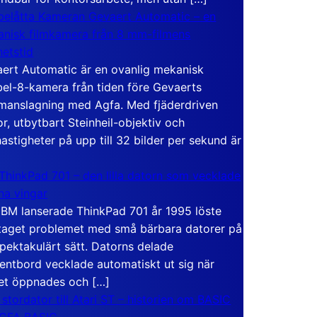
elåtta Kameran Gevaert Automatic – en
nisk filmkamera från 8 mm-filmens
hetstid
ert Automatic är en ovanlig mekanisk
el-8-kamera från tiden före Gevaerts
anslagning med Agfa. Med fjäderdriven
r, utbytbart Steinheil-objektiv och
hastigheter på upp till 32 bilder per sekund är
ThinkPad 701 – den lilla datorn som vecklade
ina vingar
IBM lanserade ThinkPad 701 år 1995 löste
taget problemet med små bärbara datorer på
spektakulärt sätt. Datorns delade
entbord vecklade automatiskt ut sig när
et öppnades och […]
 stordator till Atari ST – historien om BASIC
 GFA BASIC