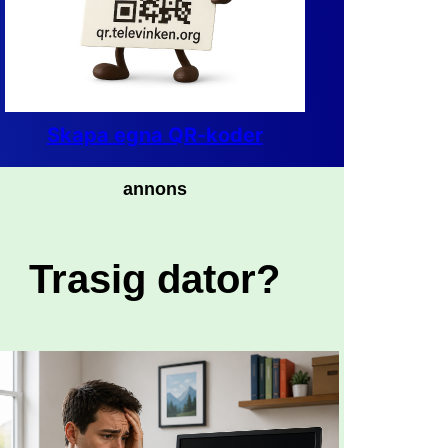
Skapa egna QR-koder
annons
Trasig dator?