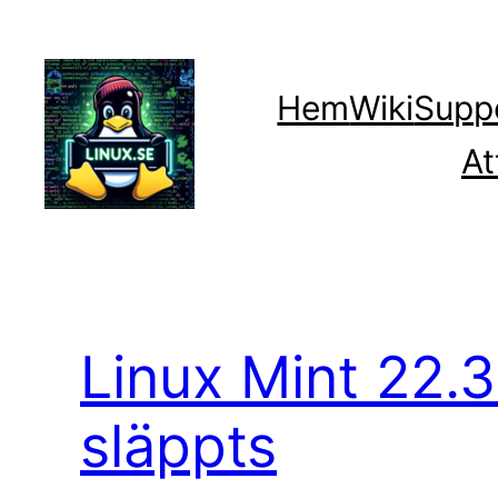
Hoppa
till
innehåll
Hem
Wiki
Supp
At
Linux Mint 22.3
släppts