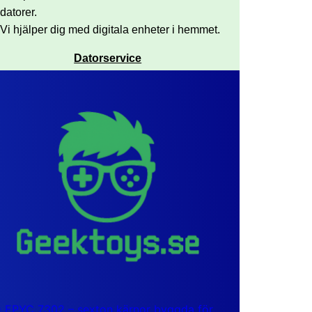
datorer.
Vi hjälper dig med digitala enheter i hemmet.
Datorservice
EPYC 7302 – sexton kärnor byggda för