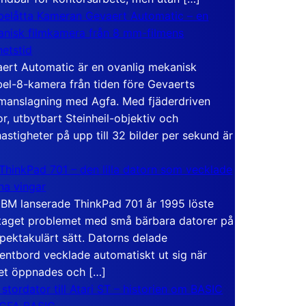
elåtta Kameran Gevaert Automatic – en
nisk filmkamera från 8 mm-filmens
hetstid
ert Automatic är en ovanlig mekanisk
el-8-kamera från tiden före Gevaerts
anslagning med Agfa. Med fjäderdriven
r, utbytbart Steinheil-objektiv och
hastigheter på upp till 32 bilder per sekund är
ThinkPad 701 – den lilla datorn som vecklade
ina vingar
IBM lanserade ThinkPad 701 år 1995 löste
taget problemet med små bärbara datorer på
spektakulärt sätt. Datorns delade
entbord vecklade automatiskt ut sig när
et öppnades och […]
 stordator till Atari ST – historien om BASIC
 GFA BASIC