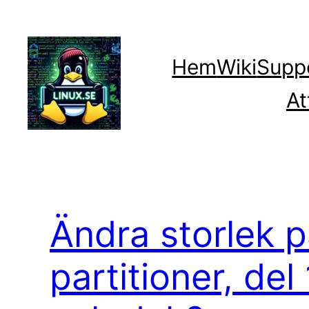
Hoppa
till
innehåll
Hem
Wiki
Supp
At
Ändra storlek p
partitioner, del