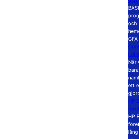
BASI
prog
och 
hemd
GFA
Com
i di
När 
bara
näml
ett 
gjor
HP E
före
HP E
före
lång