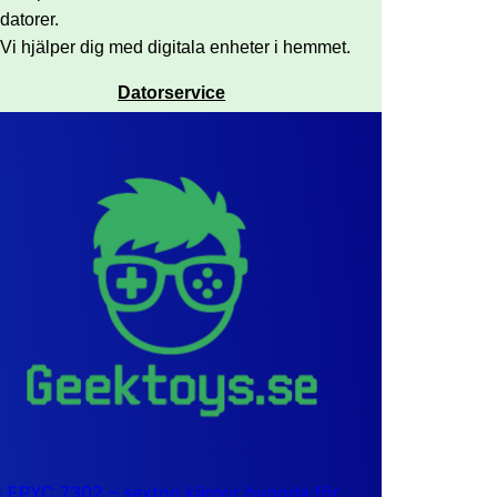
datorer.
Vi hjälper dig med digitala enheter i hemmet.
Datorservice
EPYC 7302 – sexton kärnor byggda för