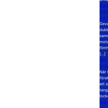
Dubb
meka
stor
Geva
dubb
samm
moto
film
[…]
IBM 
ut s
När 
före
ett 
tang
lock
Från
och