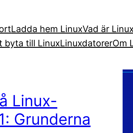
ort
Ladda hem Linux
Vad är Linu
t byta till Linux
Linuxdatorer
Om L
å Linux-
 1: Grunderna