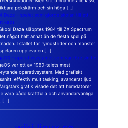
rhetsfunktioner. Med sitt tunna metallchassi,
vikbara pekskärm och sin höga […]
l Daze – spelet som gjorde skolan till ett
t kaos
Skool Daze släpptes 1984 till ZX Spectrum
det något helt annat än de flesta spel på
naden. I stället för rymdstrider och monster
 spelaren uppleva en […]
aOS – operativsystemet som var före sin tid
aOS var ett av 1980-talets mest
rytande operativsystem. Med grafiskt
ssnitt, effektiv multitasking, avancerat ljud
färgstark grafik visade det att hemdatorer
e vara både kraftfulla och användarvänliga
t […]
wiki.linux.se