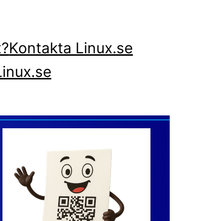
x?
Kontakta Linux.se
inux.se