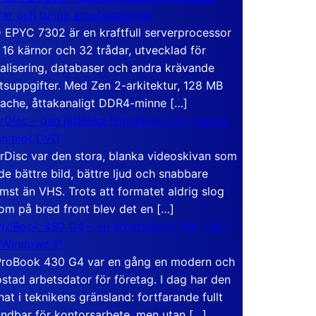
rar och tunga arbetsstationer
EPYC 7302 är en kraftfull serverprocessor
16 kärnor och 32 trådar, utvecklad för
ualisering, databaser och andra krävande
tsuppgifter. Med Zen 2-arkitektur, 128 MB
ache, åttakanaligt DDR4-minne […]
rDisc – den jättelika filmskivan som visade
en mot DVD
rDisc var den stora, blanka videoskivan som
de bättre bild, bättre ljud och snabbare
mst än VHS. Trots att formatet aldrig slog
om på bred front blev det en […]
roBook 430 G4 – en arbetsdator från tiden
 Windows 11
roBook 430 G4 var en gång en modern och
stad arbetsdator för företag. I dag har den
at i teknikens gränsland: fortfarande fullt
ndbar för kontorsarbete, men utan […]