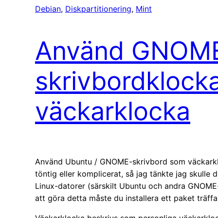
Debian
, 
Diskpartitionering
, 
Mint
Använd GNOM
skrivbordklock
väckarklocka
Använd Ubuntu / GNOME-skrivbord som väckarklo
töntig eller komplicerat, så jag tänkte jag skulle
Linux-datorer (särskilt Ubuntu och andra GNOME-
att göra detta måste du installera ett paket träff
Väckarklocka beskrivs som personliga väckarkloc