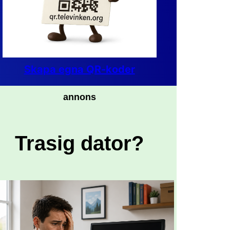
Skapa egna QR-koder
annons
Trasig dator?