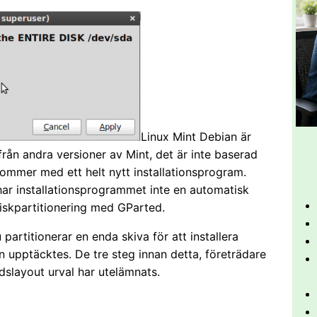
Linux Mint Debian är
 från andra versioner av Mint, det är inte baserad
ommer med ett helt nytt installationsprogram.
 har installationsprogrammet inte en automatisk
diskpartitionering med GParted.
artitionerar en enda skiva för att installera
n upptäcktes. De tre steg innan detta, företrädare
rdslayout urval har utelämnats.