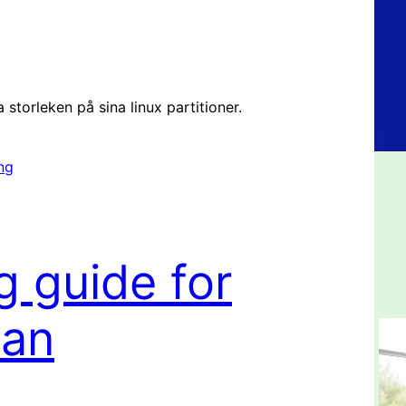
 storleken på sina linux partitioner.
ng
g guide for
ian