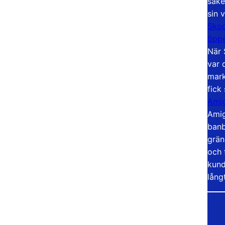
säke
sin 
Skoo
öppe
När 
var 
mark
fick
Amig
Amig
banb
grän
och 
kund
lång