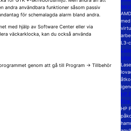
serv
den andra användbara funktioner såsom passiv
AMD 
r undantag för schemalagda alarm bland andra.
med 
et med hjälp av Software Center eller via
virt
allera väckarklocka, kan du också använda
arbe
L3-c
Lase
väg
Lase
 programmet genom att gå till Program -> Tillbehör
lova
åtko
igen
HP P
före
HP P
påko
hamn
anvä