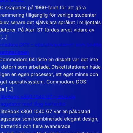
C skapades på 1960-talet för att göra
rammering tillgänglig för vanliga studenter
blev senare det självklara språket i miljontals
atorer. På Atari ST fördes arvet vidare av
 […]
modore DOS – operativsystemet som bodde
skettstationen
Commodore 64 läste en diskett var det inte
 datorn som arbetade. Diskettstationen hade
igen en egen processor, ett eget minne och
eget operativsystem. Commodore DOS
de […]
liteBook x360 1040 G7 – en lyxig
tagsdator med lång batteritid
liteBook x360 1040 G7 var en påkostad
tagsdator som kombinerade elegant design,
 batteritid och flera avancerade