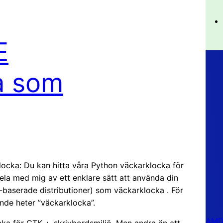
E
a som
cka: Du kan hitta våra Python väckarklocka för
 dela med mig av ett enklare sätt att använda din
baserade distributioner) som väckarklocka . För
ande heter ”väckarklocka”.
AMD 
ka för GTK +-skrivbordsmiljö. Men andra än att