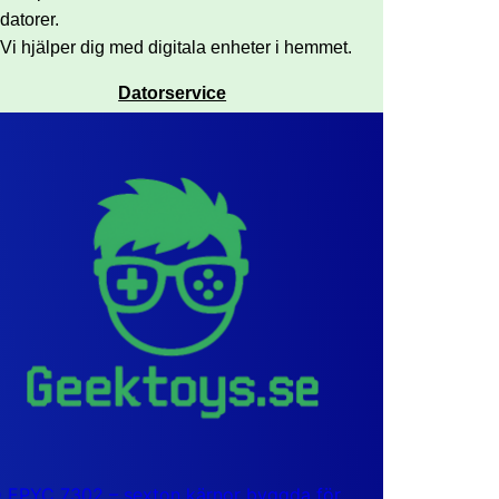
datorer.
Vi hjälper dig med digitala enheter i hemmet.
Datorservice
EPYC 7302 – sexton kärnor byggda för