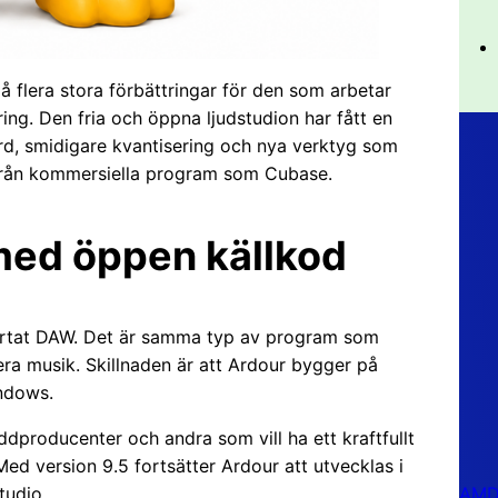
å flera stora förbättringar för den som arbetar
ing. Den fria och öppna ljudstudion har fått en
ord, smidigare kvantisering och nya verktyg som
 från kommersiella program som Cubase.
 med öppen källkod
rkortat DAW. Det är samma typ av program som
era musik. Skillnaden är att Ardour bygger på
indows.
dproducenter och andra som vill ha ett kraftfullt
 Med version 9.5 fortsätter Ardour att utvecklas i
AMD 
tudio.