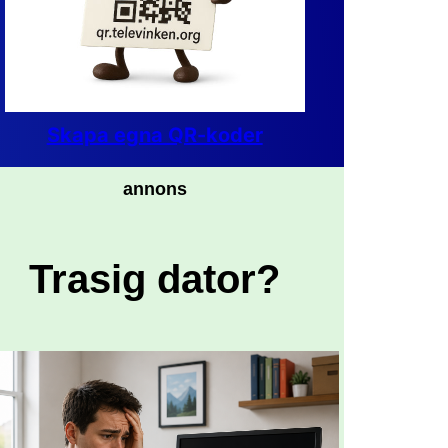
Skapa egna QR-koder
annons
Trasig dator?