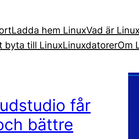
ort
Ladda hem Linux
Vad är Linu
t byta till Linux
Linuxdatorer
Om L
ljudstudio får
och bättre