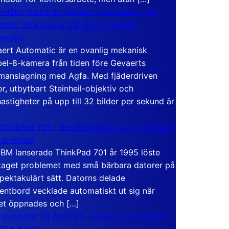
elåtta Kameran Gevaert Automatic – en
nisk filmkamera från 8 mm-filmens
hetstid
ert Automatic är en ovanlig mekanisk
el-8-kamera från tiden före Gevaerts
anslagning med Agfa. Med fjäderdriven
r, utbytbart Steinheil-objektiv och
hastigheter på upp till 32 bilder per sekund är
ThinkPad 701 – den lilla datorn som vecklade
ina vingar
IBM lanserade ThinkPad 701 år 1995 löste
taget problemet med små bärbara datorer på
spektakulärt sätt. Datorns delade
entbord vecklade automatiskt ut sig när
et öppnades och […]
 stordator till Atari ST – historien om BASIC
 GFA BASIC