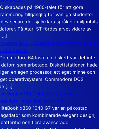
C skapades på 1960-talet för att göra
rammering tillgänglig för vanliga studenter
blev senare det självklara språket i miljontals
atorer. På Atari ST fördes arvet vidare av
 […]
modore DOS – operativsystemet som bodde
skettstationen
Commodore 64 läste en diskett var det inte
 datorn som arbetade. Diskettstationen hade
igen en egen processor, ett eget minne och
eget operativsystem. Commodore DOS
de […]
liteBook x360 1040 G7 – en lyxig
tagsdator med lång batteritid
liteBook x360 1040 G7 var en påkostad
tagsdator som kombinerade elegant design,
 batteritid och flera avancerade