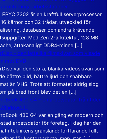
rar och tunga arbetsstationer
EPYC 7302 är en kraftfull serverprocessor
16 kärnor och 32 trådar, utvecklad för
ualisering, databaser och andra krävande
tsuppgifter. Med Zen 2-arkitektur, 128 MB
ache, åttakanaligt DDR4-minne […]
rDisc – den jättelika filmskivan som visade
en mot DVD
rDisc var den stora, blanka videoskivan som
de bättre bild, bättre ljud och snabbare
mst än VHS. Trots att formatet aldrig slog
om på bred front blev det en […]
roBook 430 G4 – en arbetsdator från tiden
 Windows 11
roBook 430 G4 var en gång en modern och
stad arbetsdator för företag. I dag har den
at i teknikens gränsland: fortfarande fullt
ndbar för kontorsarbete, men utan […]