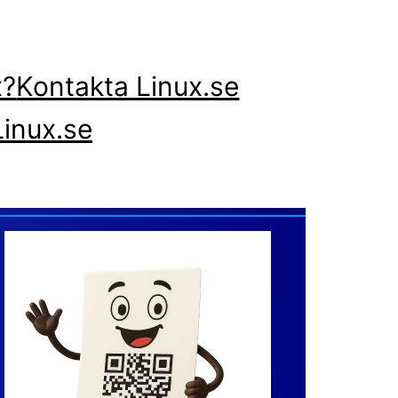
x?
Kontakta Linux.se
inux.se