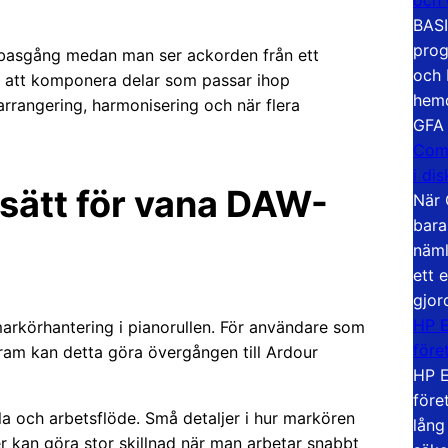
BASI
prog
 basgång medan man ser ackorden från ett
och 
re att komponera delar som passar ihop
hemd
arrangering, harmonisering och när flera
GFA
Com
i di
sätt för vana DAW-
När 
bara
näml
ett 
gjor
HP E
arkörhantering i pianorullen. För användare som
före
am kan detta göra övergången till Ardour
HP E
före
a och arbetsflöde. Små detaljer i hur markören
lång
er kan göra stor skillnad när man arbetar snabbt