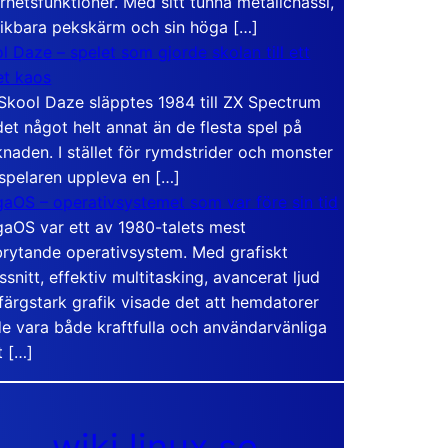
rhetsfunktioner. Med sitt tunna metallchassi,
vikbara pekskärm och sin höga […]
l Daze – spelet som gjorde skolan till ett
t kaos
Skool Daze släpptes 1984 till ZX Spectrum
det något helt annat än de flesta spel på
naden. I stället för rymdstrider och monster
 spelaren uppleva en […]
aOS – operativsystemet som var före sin tid
aOS var ett av 1980-talets mest
rytande operativsystem. Med grafiskt
ssnitt, effektiv multitasking, avancerat ljud
färgstark grafik visade det att hemdatorer
e vara både kraftfulla och användarvänliga
t […]
wiki.linux.se