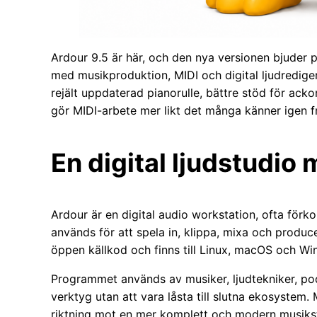
Ardour 9.5 är här, och den nya versionen bjuder p
med musikproduktion, MIDI och digital ljudrediger
rejält uppdaterad pianorulle, bättre stöd för ack
gör MIDI-arbete mer likt det många känner igen
En digital ljudstudio
Ardour är en digital audio workstation, ofta fö
används för att spela in, klippa, mixa och produc
öppen källkod och finns till Linux, macOS och W
Programmet används av musiker, ljudtekniker, pod
verktyg utan att vara låsta till slutna ekosystem.
riktning mot en mer komplett och modern musiks