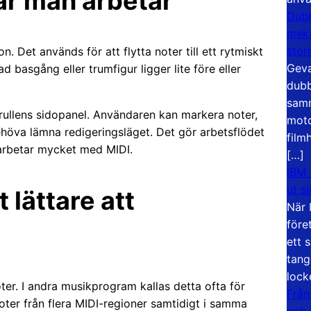
är man arbetar
Dubb
meka
stor
n. Det används för att flytta noter till ett rytmiskt
Geva
ad basgång eller trumfigur ligger lite före eller
dubb
samm
norullens sidopanel. Användaren kan markera noter,
moto
behöva lämna redigeringsläget. Det gör arbetsflödet
film
 arbetar mycket med MIDI.
[…]
IBM 
ut s
 lättare att
När 
före
ett 
tang
lock
ter. I andra musikprogram kallas detta ofta för
Från
noter från flera MIDI-regioner samtidigt i samma
och