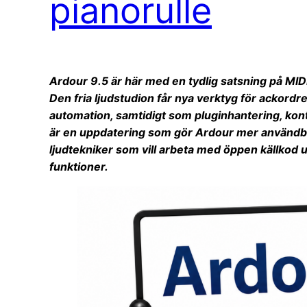
pianorulle
Ardour 9.5 är här med en tydlig satsning på MID
Den fria ljudstudion får nya verktyg för ackordr
automation, samtidigt som pluginhantering, kontro
är en uppdatering som gör Ardour mer användba
ljudtekniker som vill arbeta med öppen källko
funktioner.