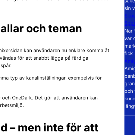
säke
sin 
Skoo
öppe
mallar och teman
När 
var 
mark
 mixersidan kan användaren nu enklare komma åt
fick
vändas för att snabbt lägga på färdiga
Amig
 spår.
Amig
banb
ma typ av kanalinställningar, exempelvis för
grän
och 
rc och OneDark. Det gör att användaren kan
kund
betsmiljö.
lång
d – men inte för att