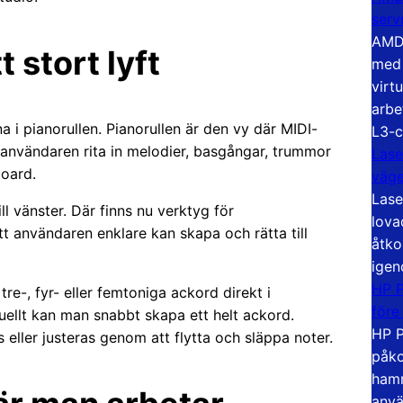
serv
AMD 
t stort lyft
med 
virt
arbe
a i pianorullen. Pianorullen är den vy där MIDI-
L3-c
 användaren rita in melodier, basgångar, trummor
Lase
board.
väg
Lase
ll vänster. Där finns nu verktyg för
lova
t användaren enklare kan skapa och rätta till
åtko
igen
HP P
 tre-, fyr- eller femtoniga ackord direkt i
före
anuellt kan man snabbt skapa ett helt ackord.
HP P
 eller justeras genom att flytta och släppa noter.
påko
hamn
anvä