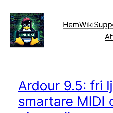
Hoppa
till
innehåll
Hem
Wiki
Supp
At
Ardour 9.5: fri 
smartare MIDI 