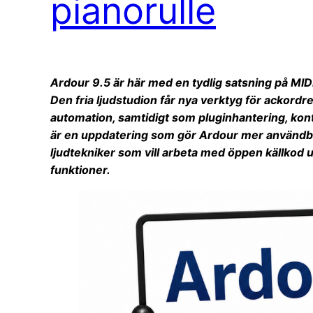
pianorulle
Ardour 9.5 är här med en tydlig satsning på MID
Den fria ljudstudion får nya verktyg för ackordr
automation, samtidigt som pluginhantering, kontro
är en uppdatering som gör Ardour mer användba
ljudtekniker som vill arbeta med öppen källko
funktioner.