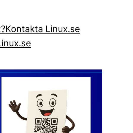
x?
Kontakta Linux.se
inux.se