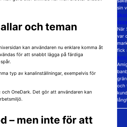
säke
sin 
Skoo
öppe
mallar och teman
När 
var 
mark
 mixersidan kan användaren nu enklare komma åt
fick
vändas för att snabbt lägga på färdiga
Amig
 spår.
Amig
banb
ma typ av kanalinställningar, exempelvis för
grän
och 
rc och OneDark. Det gör att användaren kan
kund
betsmiljö.
lång
d – men inte för att