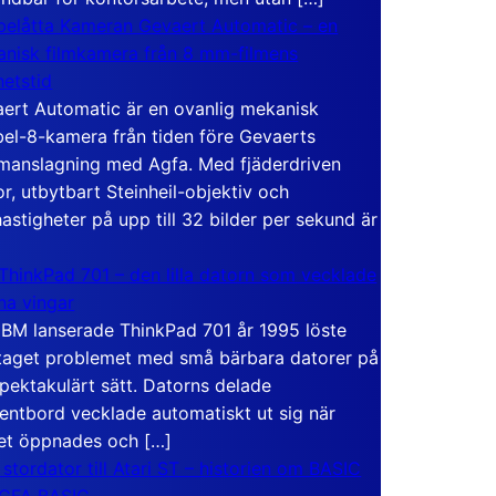
elåtta Kameran Gevaert Automatic – en
nisk filmkamera från 8 mm-filmens
hetstid
ert Automatic är en ovanlig mekanisk
el-8-kamera från tiden före Gevaerts
anslagning med Agfa. Med fjäderdriven
r, utbytbart Steinheil-objektiv och
hastigheter på upp till 32 bilder per sekund är
ThinkPad 701 – den lilla datorn som vecklade
ina vingar
IBM lanserade ThinkPad 701 år 1995 löste
taget problemet med små bärbara datorer på
spektakulärt sätt. Datorns delade
entbord vecklade automatiskt ut sig när
et öppnades och […]
 stordator till Atari ST – historien om BASIC
 GFA BASIC