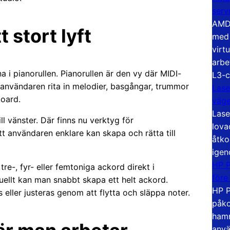
serv
AMD 
t stort lyft
med 
virt
arbe
a i pianorullen. Pianorullen är den vy där MIDI-
L3-c
 användaren rita in melodier, basgångar, trummor
Lase
board.
väg
Lase
ll vänster. Där finns nu verktyg för
lova
t användaren enklare kan skapa och rätta till
åtko
igen
HP P
 tre-, fyr- eller femtoniga ackord direkt i
före
anuellt kan man snabbt skapa ett helt ackord.
HP P
 eller justeras genom att flytta och släppa noter.
påko
hamn
anvä