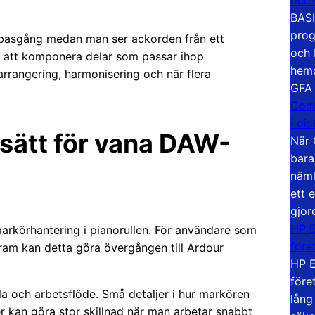
BASI
prog
 basgång medan man ser ackorden från ett
och 
re att komponera delar som passar ihop
hemd
arrangering, harmonisering och när flera
GFA
Com
i di
sätt för vana DAW-
När 
bara
näml
ett 
gjor
HP E
arkörhantering i pianorullen. För användare som
före
am kan detta göra övergången till Ardour
HP E
före
a och arbetsflöde. Små detaljer i hur markören
lång
er kan göra stor skillnad när man arbetar snabbt