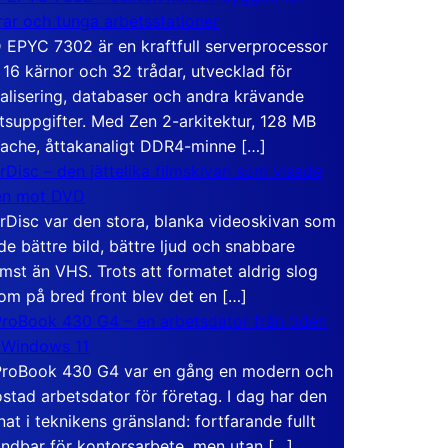
rar och tunga arbetsstationer
EPYC 7302 är en kraftfull serverprocessor
16 kärnor och 32 trådar, utvecklad för
ualisering, databaser och andra krävande
tsuppgifter. Med Zen 2-arkitektur, 128 MB
ache, åttakanaligt DDR4-minne […]
rDisc – den jättelika filmskivan som visade
en mot DVD
rDisc var den stora, blanka videoskivan som
de bättre bild, bättre ljud och snabbare
mst än VHS. Trots att formatet aldrig slog
om på bred front blev det en […]
roBook 430 G4 – en arbetsdator från tiden
 Windows 11
roBook 430 G4 var en gång en modern och
stad arbetsdator för företag. I dag har den
at i teknikens gränsland: fortfarande fullt
ndbar för kontorsarbete, men utan […]