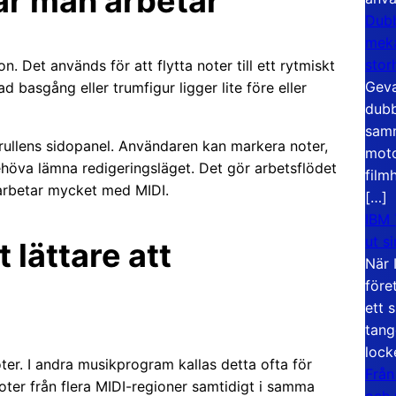
är man arbetar
Dubb
meka
stor
n. Det används för att flytta noter till ett rytmiskt
Geva
ad basgång eller trumfigur ligger lite före eller
dubb
samm
norullens sidopanel. Användaren kan markera noter,
moto
behöva lämna redigeringsläget. Det gör arbetsflödet
film
 arbetar mycket med MIDI.
[…]
IBM 
ut s
 lättare att
När 
före
ett 
tang
lock
ter. I andra musikprogram kallas detta ofta för
Från
noter från flera MIDI-regioner samtidigt i samma
och