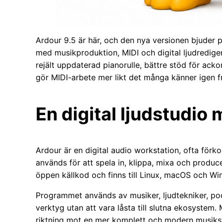
Ardour 9.5 är här, och den nya versionen bjuder p
med musikproduktion, MIDI och digital ljudrediger
rejält uppdaterad pianorulle, bättre stöd för ack
gör MIDI-arbete mer likt det många känner igen
En digital ljudstudio
Ardour är en digital audio workstation, ofta fö
används för att spela in, klippa, mixa och produc
öppen källkod och finns till Linux, macOS och W
Programmet används av musiker, ljudtekniker, pod
verktyg utan att vara låsta till slutna ekosystem.
riktning mot en mer komplett och modern musiks