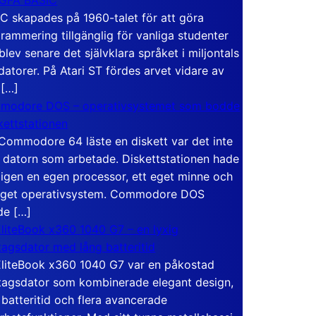
C skapades på 1960-talet för att göra
rammering tillgänglig för vanliga studenter
blev senare det självklara språket i miljontals
atorer. På Atari ST fördes arvet vidare av
 […]
modore DOS – operativsystemet som bodde
skettstationen
Commodore 64 läste en diskett var det inte
 datorn som arbetade. Diskettstationen hade
igen en egen processor, ett eget minne och
eget operativsystem. Commodore DOS
de […]
liteBook x360 1040 G7 – en lyxig
tagsdator med lång batteritid
liteBook x360 1040 G7 var en påkostad
tagsdator som kombinerade elegant design,
 batteritid och flera avancerade