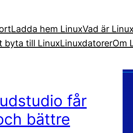
ort
Ladda hem Linux
Vad är Linu
t byta till Linux
Linuxdatorer
Om L
ljudstudio får
och bättre