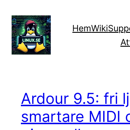
Hoppa
till
innehåll
Hem
Wiki
Supp
At
Ardour 9.5: fri 
smartare MIDI 