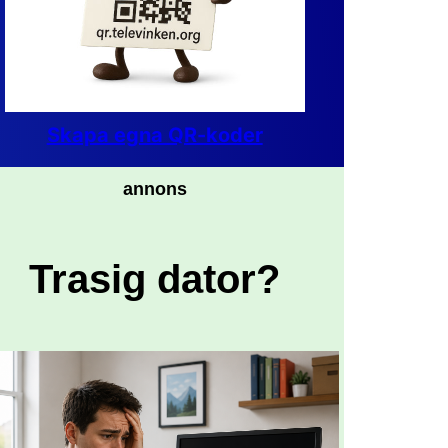
Skapa egna QR-koder
annons
Trasig dator?