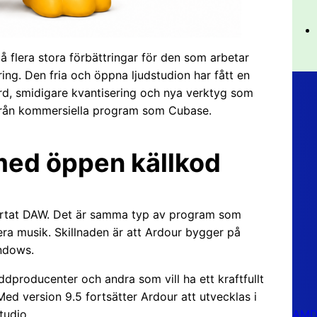
å flera stora förbättringar för den som arbetar
ing. Den fria och öppna ljudstudion har fått en
ord, smidigare kvantisering och nya verktyg som
 från kommersiella program som Cubase.
 med öppen källkod
rkortat DAW. Det är samma typ av program som
era musik. Skillnaden är att Ardour bygger på
indows.
dproducenter och andra som vill ha ett kraftfullt
 Med version 9.5 fortsätter Ardour att utvecklas i
AMD 
tudio.