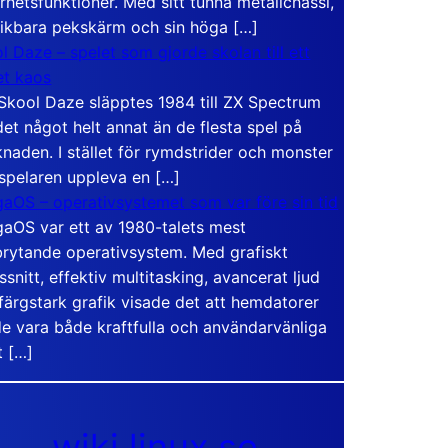
rhetsfunktioner. Med sitt tunna metallchassi,
vikbara pekskärm och sin höga […]
l Daze – spelet som gjorde skolan till ett
t kaos
Skool Daze släpptes 1984 till ZX Spectrum
det något helt annat än de flesta spel på
naden. I stället för rymdstrider och monster
 spelaren uppleva en […]
aOS – operativsystemet som var före sin tid
aOS var ett av 1980-talets mest
rytande operativsystem. Med grafiskt
ssnitt, effektiv multitasking, avancerat ljud
färgstark grafik visade det att hemdatorer
e vara både kraftfulla och användarvänliga
t […]
wiki.linux.se