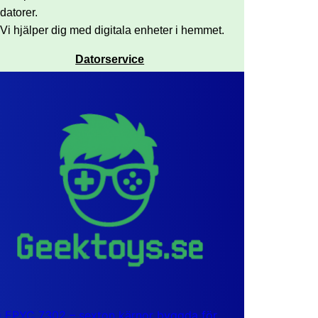
datorer.
Vi hjälper dig med digitala enheter i hemmet.
Datorservice
EPYC 7302 – sexton kärnor byggda för