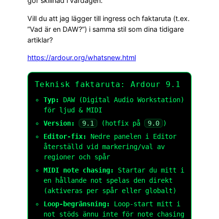
gör skillnad i vardagen.
Vill du att jag lägger till ingress och faktaruta (t.ex.
”Vad är en DAW?”) i samma stil som dina tidigare
artiklar?
https://ardour.org/whatsnew.html
Teknisk faktaruta: Ardour 9.1
Typ:
DAW (Digital Audio Workstation)
för ljud & MIDI
Version:
9.1
(hotfix på
9.0
)
Editor-fix:
Nedre panelen i Editor
återställd vid markering/val av
regioner och spår
MIDI note chasing:
Startar du mitt i
en hållande not spelas den direkt
(aktiveras per spår eller globalt)
Loop-begränsning:
Loop-start mitt i
not stöds ännu inte för note chasing