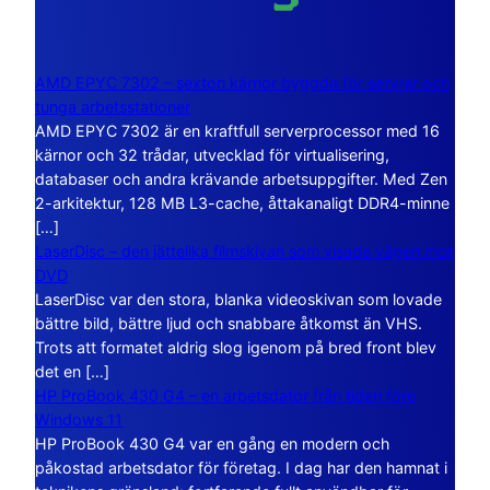
AMD EPYC 7302 – sexton kärnor byggda för servrar och
tunga arbetsstationer
AMD EPYC 7302 är en kraftfull serverprocessor med 16
kärnor och 32 trådar, utvecklad för virtualisering,
databaser och andra krävande arbetsuppgifter. Med Zen
2-arkitektur, 128 MB L3-cache, åttakanaligt DDR4-minne
[…]
LaserDisc – den jättelika filmskivan som visade vägen mot
DVD
LaserDisc var den stora, blanka videoskivan som lovade
bättre bild, bättre ljud och snabbare åtkomst än VHS.
Trots att formatet aldrig slog igenom på bred front blev
det en […]
HP ProBook 430 G4 – en arbetsdator från tiden före
Windows 11
HP ProBook 430 G4 var en gång en modern och
påkostad arbetsdator för företag. I dag har den hamnat i