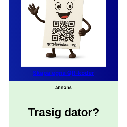
Skapa egna QR-koder
annons
Trasig dator?