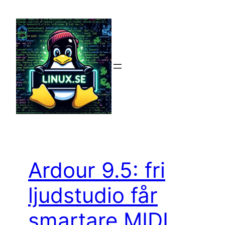
Hoppa
till
innehåll
Ardour 9.5: fri
ljudstudio får
smartare MIDI