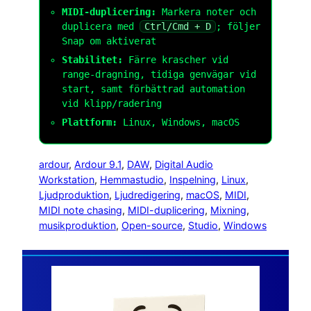
MIDI-duplicering:
Markera noter och
duplicera med
Ctrl/Cmd + D
; följer
Snap om aktiverat
Stabilitet:
Färre krascher vid
range-dragning, tidiga genvägar vid
start, samt förbättrad automation
vid klipp/radering
Plattform:
Linux, Windows, macOS
ardour
, 
Ardour 9.1
, 
DAW
, 
Digital Audio
Workstation
, 
Hemmastudio
, 
Inspelning
, 
Linux
, 
Ljudproduktion
, 
Ljudredigering
, 
macOS
, 
MIDI
, 
MIDI note chasing
, 
MIDI-duplicering
, 
Mixning
, 
musikproduktion
, 
Open-source
, 
Studio
, 
Windows