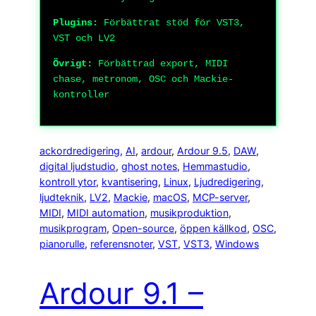
Plugins:
Förbättrat stöd för VST3,
VST och LV2
Övrigt:
Förbättrad export, MIDI
chase, metronom, OSC och Mackie-
kontroller
ackordredigering
, 
AI
, 
ardour
, 
Ardour 9.5
, 
DAW
, 
digital ljudstudio
, 
ghost notes
, 
Hemmastudio
, 
kontroll ytor
, 
kvantisering
, 
Linux
, 
Ljudredigering
, 
ljudteknik
, 
LV2
, 
Mackie
, 
macOS
, 
MCP-server
, 
MIDI
, 
MIDI automation
, 
musikproduktion
, 
musikprogram
, 
Open-source
, 
öppen källkod
, 
OSC
, 
pianorulle
, 
referensnoter
, 
VST
, 
VST3
, 
Windows
Ardour 9.1 –