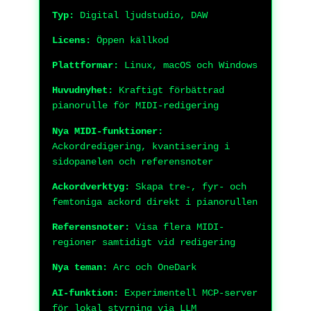
Typ:
Digital ljudstudio, DAW
Licens:
Öppen källkod
Plattformar:
Linux, macOS och Windows
Huvudnyhet:
Kraftigt förbättrad
pianorulle för MIDI-redigering
Nya MIDI-funktioner:
Ackordredigering, kvantisering i
sidopanelen och referensnoter
Ackordverktyg:
Skapa tre-, fyr- och
femtoniga ackord direkt i pianorullen
Referensnoter:
Visa flera MIDI-
regioner samtidigt vid redigering
Nya teman:
Arc och OneDark
AI-funktion:
Experimentell MCP-server
för lokal styrning via LLM