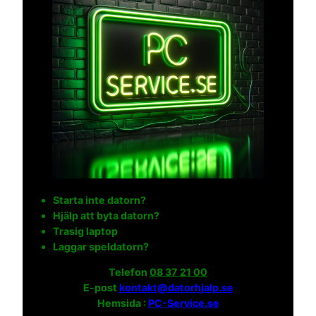
Starta inte datorn?
Hjälp att byta datorn?
Trasig laptop
Laggar speldatorn?
Telefon
08 37 21 00
E-post
kontakt@datorhjalp.se
Hemsida :
PC-Service.se