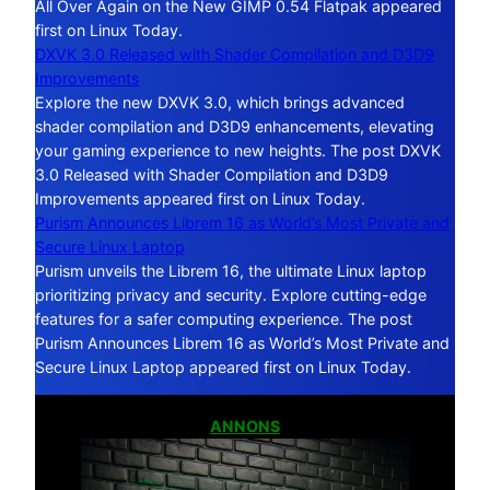
All Over Again on the New GIMP 0.54 Flatpak appeared
first on Linux Today.
DXVK 3.0 Released with Shader Compilation and D3D9
Improvements
Explore the new DXVK 3.0, which brings advanced
shader compilation and D3D9 enhancements, elevating
your gaming experience to new heights. The post DXVK
3.0 Released with Shader Compilation and D3D9
Improvements appeared first on Linux Today.
Purism Announces Librem 16 as World’s Most Private and
Secure Linux Laptop
Purism unveils the Librem 16, the ultimate Linux laptop
prioritizing privacy and security. Explore cutting-edge
features for a safer computing experience. The post
Purism Announces Librem 16 as World’s Most Private and
Secure Linux Laptop appeared first on Linux Today.
ANNONS