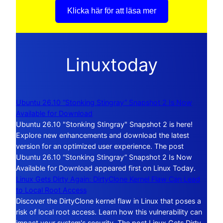
Klicka här för att läsa mer
Linuxtoday
Ubuntu 26.10 “Stonking Stingray” Snapshot 2 Is Now
Available for Download
Ubuntu 26.10 "Stonking Stingray" Snapshot 2 is here!
Explore new enhancements and download the latest
version for an optimized user experience. The post
Ubuntu 26.10 “Stonking Stingray” Snapshot 2 Is Now
Available for Download appeared first on Linux Today.
Linux Gets Dirty Again: DirtyClone Kernel Flaw Can Lead
to Local Root Access
Discover the DirtyClone kernel flaw in Linux that poses a
risk of local root access. Learn how this vulnerability can
impact your system's security. The post Linux Gets Dirty