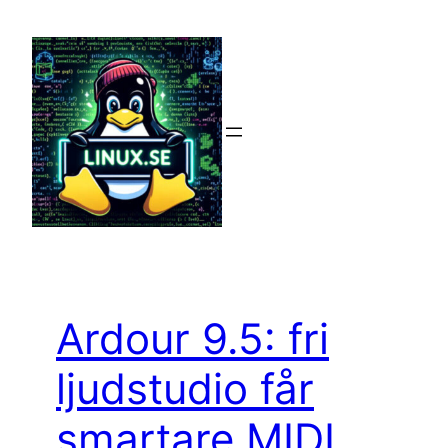
Hoppa
till
innehåll
Ardour 9.5: fri
ljudstudio får
smartare MIDI