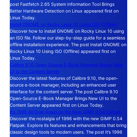
post Fastfetch 2.65 System Information Tool Brings
Better Hardware Detection on Linux appeared first on
Linux Today.
Install GNOME on Rocky Linux 10 Using ISO (Offline)
Discover how to install GNOME on Rocky Linux 10 using
an ISO file. Follow our step-by-step guide for a seamless
offline installation experience. The post Install GNOME on
Rocky Linux 10 Using ISO (Offline) appeared first on
Linux Today.
Calibre 9.10 Open-Source E-Book Manager Brings New
UI to the Content Server
Discover the latest features of Calibre 9.10, the open-
source e-book manager, including an enhanced user
interface for the content server. The post Calibre 9.10
Open-Source E-Book Manager Brings New UI to the
Content Server appeared first on Linux Today.
It’s 1996 All Over Again on the New GIMP 0.54 Flatpak
Discover the nostalgia of 1996 with the new GIMP 0.54
Flatpak. Explore its features and enhancements that bring
classic design tools to modern users. The post It’s 1996