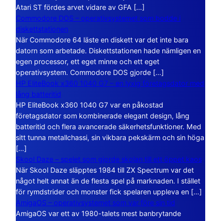
Atari ST fördes arvet vidare av GFA […]
Commodore DOS – operativsystemet som bodde i
diskettstationen
När Commodore 64 läste en diskett var det inte bara
datorn som arbetade. Diskettstationen hade nämligen en
egen processor, ett eget minne och ett eget
operativsystem. Commodore DOS gjorde […]
HP EliteBook x360 1040 G7 – en lyxig företagsdator med
lång batteritid
HP EliteBook x360 1040 G7 var en påkostad
företagsdator som kombinerade elegant design, lång
batteritid och flera avancerade säkerhetsfunktioner. Med
sitt tunna metallchassi, sin vikbara pekskärm och sin höga
[…]
Skool Daze – spelet som gjorde skolan till ett öppet kaos
När Skool Daze släpptes 1984 till ZX Spectrum var det
något helt annat än de flesta spel på marknaden. I stället
för rymdstrider och monster fick spelaren uppleva en […]
AmigaOS – operativsystemet som var före sin tid
AmigaOS var ett av 1980-talets mest banbrytande