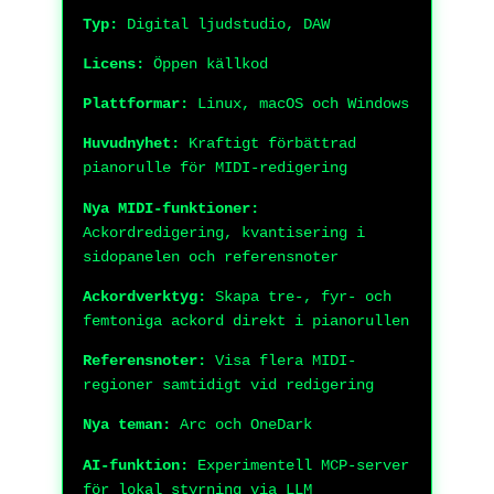
Typ:
Digital ljudstudio, DAW
Licens:
Öppen källkod
Plattformar:
Linux, macOS och Windows
Huvudnyhet:
Kraftigt förbättrad
pianorulle för MIDI-redigering
Nya MIDI-funktioner:
Ackordredigering, kvantisering i
sidopanelen och referensnoter
Ackordverktyg:
Skapa tre-, fyr- och
femtoniga ackord direkt i pianorullen
Referensnoter:
Visa flera MIDI-
regioner samtidigt vid redigering
Nya teman:
Arc och OneDark
AI-funktion:
Experimentell MCP-server
för lokal styrning via LLM