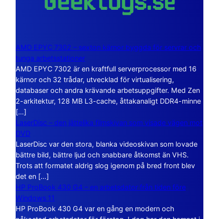
AMD EPYC 7302 – sexton kärnor byggda för servrar och
tunga arbetsstationer
AMD EPYC 7302 är en kraftfull serverprocessor med 16
kärnor och 32 trådar, utvecklad för virtualisering,
databaser och andra krävande arbetsuppgifter. Med Zen
2-arkitektur, 128 MB L3-cache, åttakanaligt DDR4-minne
[…]
LaserDisc – den jättelika filmskivan som visade vägen mot
DVD
LaserDisc var den stora, blanka videoskivan som lovade
bättre bild, bättre ljud och snabbare åtkomst än VHS.
Trots att formatet aldrig slog igenom på bred front blev
det en […]
HP ProBook 430 G4 – en arbetsdator från tiden före
Windows 11
HP ProBook 430 G4 var en gång en modern och