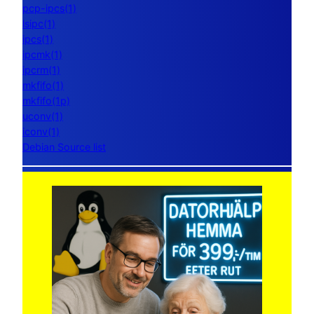
pcp-ipcs(1)
lsipc(1)
ipcs(1)
ipcmk(1)
ipcrm(1)
mkfifo(1)
mkfifo(1p)
uconv(1)
iconv(1)
Debian Source list