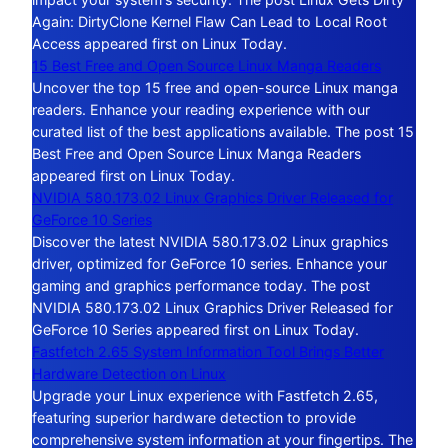
Again: DirtyClone Kernel Flaw Can Lead to Local Root
Access appeared first on Linux Today.
15 Best Free and Open Source Linux Manga Readers
Uncover the top 15 free and open-source Linux manga
readers. Enhance your reading experience with our
curated list of the best applications available. The post 15
Best Free and Open Source Linux Manga Readers
appeared first on Linux Today.
NVIDIA 580.173.02 Linux Graphics Driver Released for
GeForce 10 Series
Discover the latest NVIDIA 580.173.02 Linux graphics
driver, optimized for GeForce 10 series. Enhance your
gaming and graphics performance today. The post
NVIDIA 580.173.02 Linux Graphics Driver Released for
GeForce 10 Series appeared first on Linux Today.
Fastfetch 2.65 System Information Tool Brings Better
Hardware Detection on Linux
Upgrade your Linux experience with Fastfetch 2.65,
featuring superior hardware detection to provide
comprehensive system information at your fingertips. The