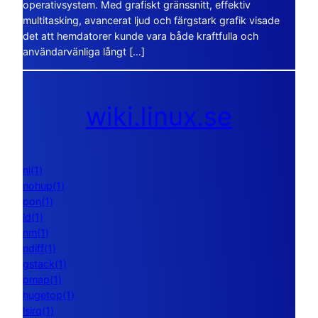
operativsystem. Med grafiskt gränssnitt, effektiv
multitasking, avancerat ljud och färgstark grafik visade
det att hemdatorer kunde vara både kraftfulla och
användarvänliga långt […]
wiki.linux.se
nl(1)
nohup(1)
pon(1)
ld(1)
nm(1)
ndiff(1)
gstack(1)
pmap(1)
hugetop(1)
lsirq(1)