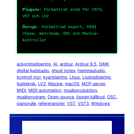
Plugins:
Förbättrat stöd för VST3,
VST och LV2
Övrigt:
Förbättrad export, MIDI
chase, metronom, OSC och Mackie-
kontroller
ackordredigering
, 
AI
, 
ardour
, 
Ardour 9.5
, 
DAW
, 
digital ljudstudio
, 
ghost notes
, 
Hemmastudio
, 
kontroll ytor
, 
kvantisering
, 
Linux
, 
Ljudredigering
, 
ljudteknik
, 
LV2
, 
Mackie
, 
macOS
, 
MCP-server
, 
MIDI
, 
MIDI automation
, 
musikproduktion
, 
musikprogram
, 
Open-source
, 
öppen källkod
, 
OSC
, 
pianorulle
, 
referensnoter
, 
VST
, 
VST3
, 
Windows