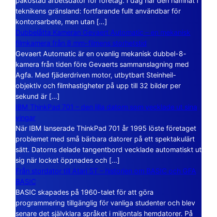
påkostad arbetsdator för företag. I dag har den hamnat i
teknikens gränsland: fortfarande fullt användbar för
kontorsarbete, men utan […]
Dubbelåtta Kameran Gevaert Automatic – en mekanisk
filmkamera från 8 mm-filmens storhetstid
Gevaert Automatic är en ovanlig mekanisk dubbel-8-
kamera från tiden före Gevaerts sammanslagning med
Agfa. Med fjäderdriven motor, utbytbart Steinheil-
objektiv och filmhastigheter på upp till 32 bilder per
sekund är […]
IBM ThinkPad 701 – den lilla datorn som vecklade ut sina
vingar
När IBM lanserade ThinkPad 701 år 1995 löste företaget
problemet med små bärbara datorer på ett spektakulärt
sätt. Datorns delade tangentbord vecklade automatiskt ut
sig när locket öppnades och […]
Från stordator till Atari ST – historien om BASIC och GFA
BASIC
BASIC skapades på 1960-talet för att göra
programmering tillgänglig för vanliga studenter och blev
senare det självklara språket i miljontals hemdatorer. På