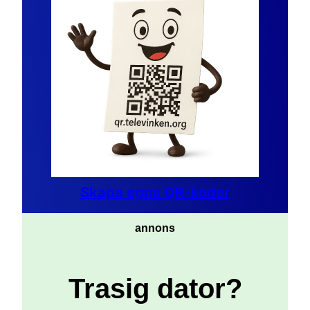
Skapa egna QR-koder
annons
Trasig dator?