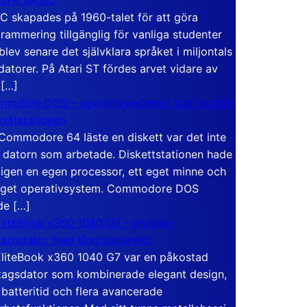
C skapades på 1960-talet för att göra
rammering tillgänglig för vanliga studenter
blev senare det självklara språket i miljontals
atorer. På Atari ST fördes arvet vidare av
 […]
modore DOS – operativsystemet som bodde
skettstationen
Commodore 64 läste en diskett var det inte
 datorn som arbetade. Diskettstationen hade
igen en egen processor, ett eget minne och
eget operativsystem. Commodore DOS
de […]
liteBook x360 1040 G7 – en lyxig
tagsdator med lång batteritid
liteBook x360 1040 G7 var en påkostad
tagsdator som kombinerade elegant design,
 batteritid och flera avancerade