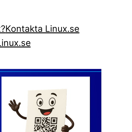
x?
Kontakta Linux.se
inux.se