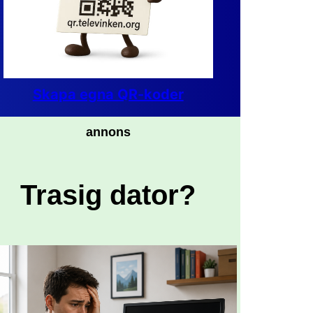
Skapa egna QR-koder
annons
Trasig dator?