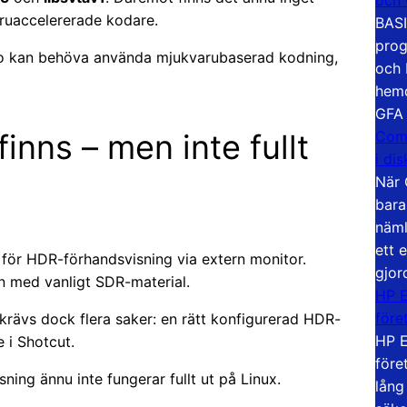
ruaccelererade kodare.
BASI
prog
eo kan behöva använda mjukvarubaserad kodning,
och 
hemd
GFA
Com
nns – men inte fullt
i di
När 
bara
näml
ett 
v för HDR-förhandsvisning via extern monitor.
gjor
n med vanligt SDR-material.
HP E
före
krävs dock flera saker: en rätt konfigurerad HDR-
HP E
 i Shotcut.
före
ning ännu inte fungerar fullt ut på Linux.
lång