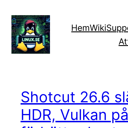
Hoppa
till
innehåll
Hem
Wiki
Supp
At
Shotcut 26.6 sl
HDR, Vulkan på