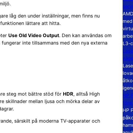
miljö.
serv
AMD 
are låg den under inställningar, men finns nu
med 
funktionen lättare att hitta.
virt
eter
Use Old Video Output
. Den kan användas om
arbe
 fungerar inte tillsammans med den nya externa
L3-c
Lase
väg
Lase
lova
åtko
igen
gare steg mot bättre stöd för
HDR
, alltså High
HP P
e skillnader mellan ljusa och mörka delar av
före
agrar.
HP P
påko
vande, särskilt på moderna TV-apparater och
hamn
anvä