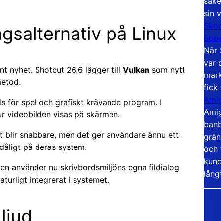
säke
sin 
Skoo
gsalternativ på Linux
öppe
När 
var 
t nyhet. Shotcut 26.6 lägger till
Vulkan
som nytt
mark
metod.
fick
Amig
s för spel och grafiskt krävande program. I
Amig
hur videobilden visas på skärmen.
banb
kt blir snabbare, men det ger användare ännu ett
grän
åligt på deras system.
och 
kund
Den använder nu skrivbordsmiljöns egna fildialog
lång
naturligt integrerat i systemet.
ljud