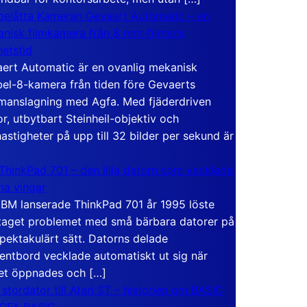
elåtta Kameran Gevaert Automatic – en
nisk filmkamera från 8 mm-filmens
hetstid
ert Automatic är en ovanlig mekanisk
el-8-kamera från tiden före Gevaerts
anslagning med Agfa. Med fjäderdriven
r, utbytbart Steinheil-objektiv och
hastigheter på upp till 32 bilder per sekund är
ThinkPad 701 – den lilla datorn som vecklade
ina vingar
IBM lanserade ThinkPad 701 år 1995 löste
taget problemet med små bärbara datorer på
spektakulärt sätt. Datorns delade
entbord vecklade automatiskt ut sig när
et öppnades och […]
 stordator till Atari ST – historien om BASIC
 GFA BASIC