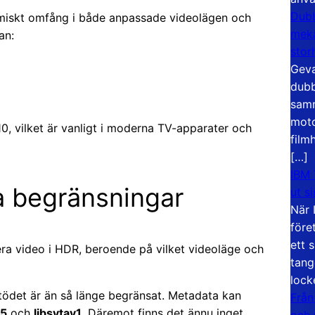
Dubb
ynamiskt omfång i både anpassade videolägen och
meka
an:
stor
Geva
dubb
samm
moto
0, vilket är vanligt i moderna TV-apparater och
film
[…]
IBM 
 begränsningar
ut s
När 
före
ett 
a video i HDR, beroende på vilket videoläge och
tang
lock
ödet är än så länge begränsat. Metadata kan
Från
65
och
libsvtav1
. Däremot finns det ännu inget
och