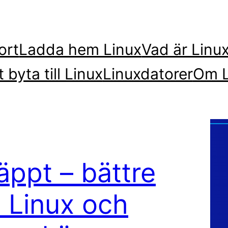
ort
Ladda hem Linux
Vad är Linu
t byta till Linux
Linuxdatorer
Om L
äppt – bättre
 Linux och