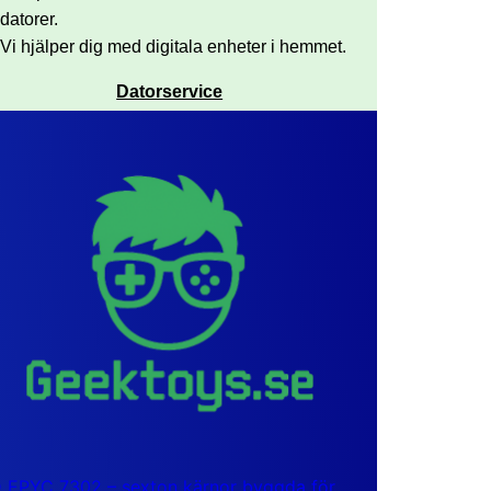
datorer.
Vi hjälper dig med digitala enheter i hemmet.
Datorservice
EPYC 7302 – sexton kärnor byggda för