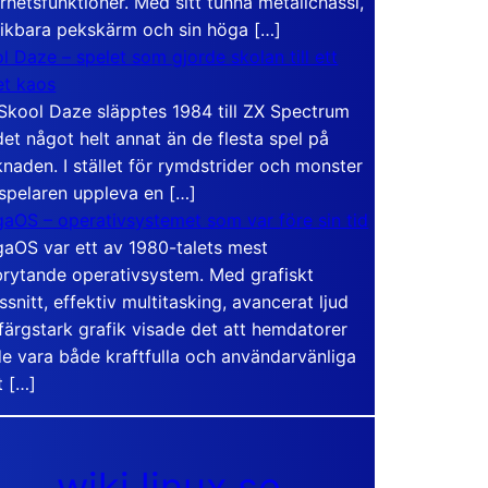
rhetsfunktioner. Med sitt tunna metallchassi,
vikbara pekskärm och sin höga […]
l Daze – spelet som gjorde skolan till ett
t kaos
Skool Daze släpptes 1984 till ZX Spectrum
det något helt annat än de flesta spel på
naden. I stället för rymdstrider och monster
 spelaren uppleva en […]
aOS – operativsystemet som var före sin tid
aOS var ett av 1980-talets mest
rytande operativsystem. Med grafiskt
ssnitt, effektiv multitasking, avancerat ljud
färgstark grafik visade det att hemdatorer
e vara både kraftfulla och användarvänliga
t […]
wiki.linux.se