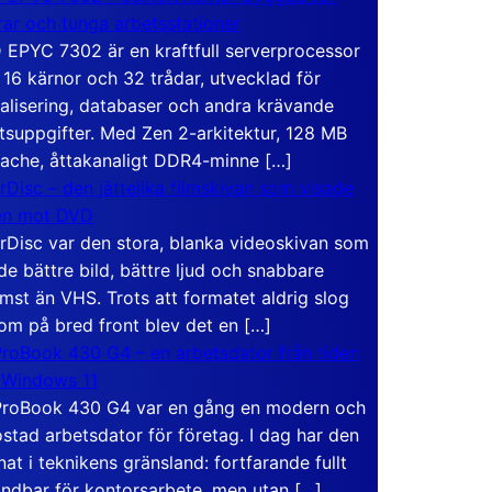
rar och tunga arbetsstationer
EPYC 7302 är en kraftfull serverprocessor
16 kärnor och 32 trådar, utvecklad för
ualisering, databaser och andra krävande
tsuppgifter. Med Zen 2-arkitektur, 128 MB
ache, åttakanaligt DDR4-minne […]
rDisc – den jättelika filmskivan som visade
en mot DVD
rDisc var den stora, blanka videoskivan som
de bättre bild, bättre ljud och snabbare
mst än VHS. Trots att formatet aldrig slog
om på bred front blev det en […]
roBook 430 G4 – en arbetsdator från tiden
 Windows 11
roBook 430 G4 var en gång en modern och
stad arbetsdator för företag. I dag har den
at i teknikens gränsland: fortfarande fullt
ndbar för kontorsarbete, men utan […]