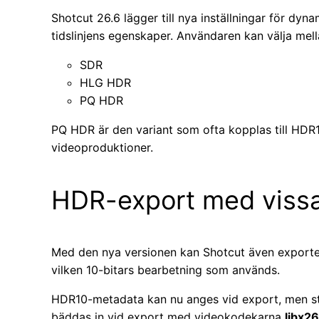
Shotcut 26.6 lägger till nya inställningar för d
tidslinjens egenskaper. Användaren kan välja mell
SDR
HLG HDR
PQ HDR
PQ HDR är den variant som ofta kopplas till HDR1
videoproduktioner.
HDR-export med vissa
Med den nya versionen kan Shotcut även exporter
vilken 10-bitars bearbetning som används.
HDR10-metadata kan nu anges vid export, men st
bäddas in vid export med videokodekarna
libx2