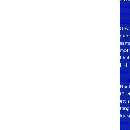
Dubb
meka
stor
Geva
dubb
samm
moto
film
[…]
IBM 
ut s
När 
före
ett 
tang
lock
Från
och