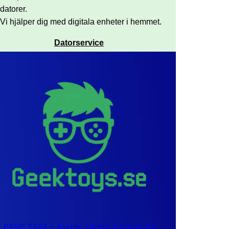
datorer.
Vi hjälper dig med digitala enheter i hemmet.
Datorservice
EPYC 7302 – sexton kärnor byggda för