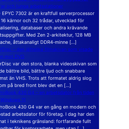
rar och tunga arbetsstationer
EPYC 7302 är en kraftfull serverprocessor
16 kärnor och 32 trådar, utvecklad för
ualisering, databaser och andra krävande
tsuppgifter. Med Zen 2-arkitektur, 128 MB
ache, åttakanaligt DDR4-minne […]
rDisc – den jättelika filmskivan som visade
en mot DVD
rDisc var den stora, blanka videoskivan som
de bättre bild, bättre ljud och snabbare
mst än VHS. Trots att formatet aldrig slog
om på bred front blev det en […]
roBook 430 G4 – en arbetsdator från tiden
 Windows 11
roBook 430 G4 var en gång en modern och
stad arbetsdator för företag. I dag har den
at i teknikens gränsland: fortfarande fullt
ndbar för kontorsarbete, men utan […]