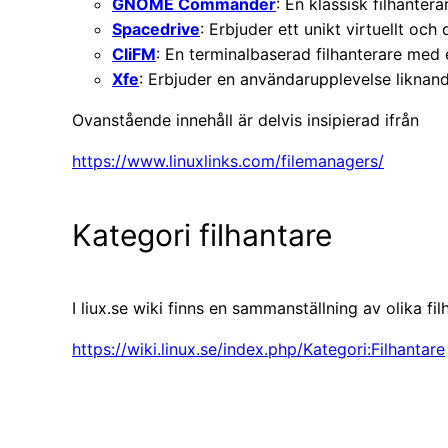
GNOME Commander
: En klassisk filhante
Spacedrive
: Erbjuder ett unikt virtuellt och 
CliFM
: En terminalbaserad filhanterare med
Xfe
: Erbjuder en användarupplevelse likna
Ovanstående innehåll är delvis insipierad ifrån
https://www.linuxlinks.com/filemanagers/
Kategori filhantare
I liux.se wiki finns en sammanställning av olika fil
https://wiki.linux.se/index.php/Kategori:Filhantare