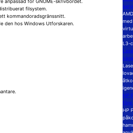
rare anpassad för GNOME-skrivbordet.
serv
distribuerat filsystem.
AMD 
 ett kommandoradsgränssnitt.
med 
nde den hos Windows Utforskaren.
virt
arbe
L3-c
Lase
väg
Lase
lova
åtko
igen
hantare.
HP P
före
HP P
påko
hamn
anvä