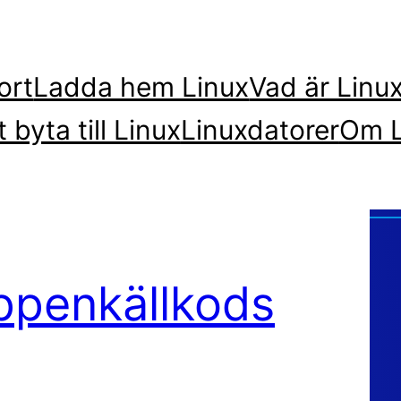
ort
Ladda hem Linux
Vad är Linu
t byta till Linux
Linuxdatorer
Om L
öppenkällkods