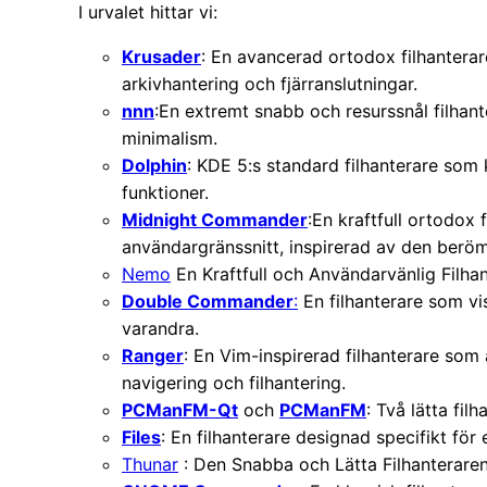
I urvalet hittar vi:
Krusader
: En avancerad ortodox filhantera
arkivhantering och fjärranslutningar.
nnn
:En extremt snabb och resurssnål filhant
minimalism.
Dolphin
: KDE 5:s standard filhanterare som
funktioner.
Midnight Commander
:En kraftfull ortodox
användargränssnitt, inspirerad av den be
Nemo
En Kraftfull och Användarvänlig Filha
Double Commander
:
En filhanterare som vi
varandra.
Ranger
: En Vim-inspirerad filhanterare so
navigering och filhantering.
PCManFM-Qt
och
PCManFM
: Två lätta fil
Files
: En filhanterare designad specifikt för
Thunar
: Den Snabba och Lätta Filhanteraren