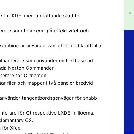
re för KDE, med omfattande stöd för
erare som fokuserar på effektivitet och
 kombinerar användarvänlighet med kraftfulla
 filhanterare som använder en textbaserad
römda Norton Commander.
nterare för Cinnamon
sar filer och mappar i två paneler bredvid
m använder tangentbordsgenvägar för snabb
hanterare för Qt respektive LXDE-miljöerna.
 elementary OS.
 för Xfce
AMD 