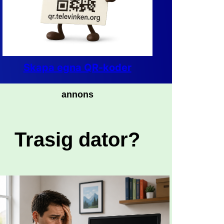
Skapa egna QR-koder
annons
Trasig dator?