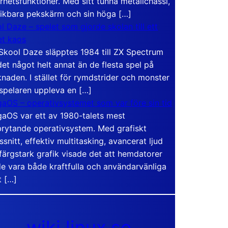
rhetsfunktioner. Med sitt tunna metallchassi,
vikbara pekskärm och sin höga […]
l Daze – spelet som gjorde skolan till ett
t kaos
Skool Daze släpptes 1984 till ZX Spectrum
det något helt annat än de flesta spel på
naden. I stället för rymdstrider och monster
 spelaren uppleva en […]
aOS – operativsystemet som var före sin tid
aOS var ett av 1980-talets mest
rytande operativsystem. Med grafiskt
ssnitt, effektiv multitasking, avancerat ljud
färgstark grafik visade det att hemdatorer
e vara både kraftfulla och användarvänliga
t […]
wiki.linux.se