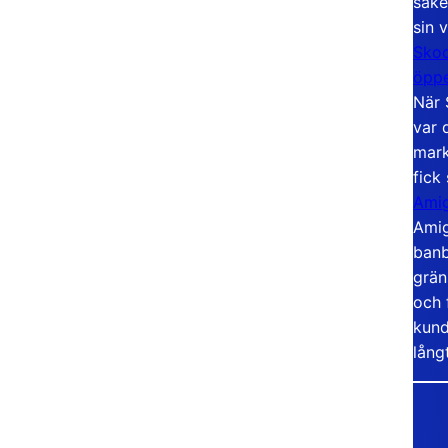
säke
sin 
Skoo
öppe
När 
var 
mark
fick
Amig
Amig
banb
grän
och 
kund
lång