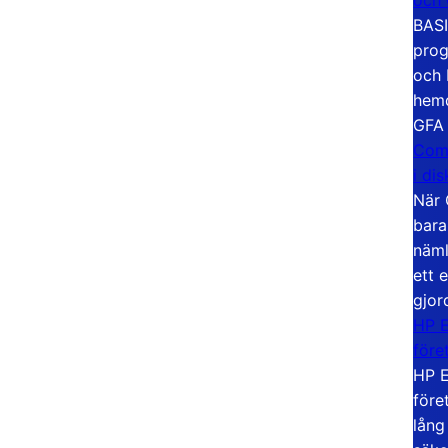
BASI
prog
och 
hemd
GFA
Com
i di
När 
bara
näml
ett 
gjor
HP E
före
HP E
före
lång