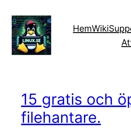
Hoppa
till
innehåll
Hem
Wiki
Supp
At
15 gratis och 
filehantare.