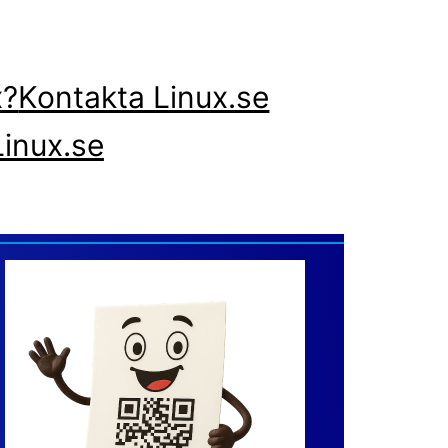
x?
Kontakta Linux.se
inux.se