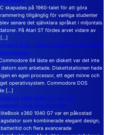
C skapades på 1960-talet för att göra
rammering tillgänglig för vanliga studenter
blev senare det självklara språket i miljontals
atorer. På Atari ST fördes arvet vidare av
 […]
modore DOS – operativsystemet som bodde
skettstationen
Commodore 64 läste en diskett var det inte
 datorn som arbetade. Diskettstationen hade
igen en egen processor, ett eget minne och
eget operativsystem. Commodore DOS
de […]
liteBook x360 1040 G7 – en lyxig
tagsdator med lång batteritid
liteBook x360 1040 G7 var en påkostad
tagsdator som kombinerade elegant design,
 batteritid och flera avancerade