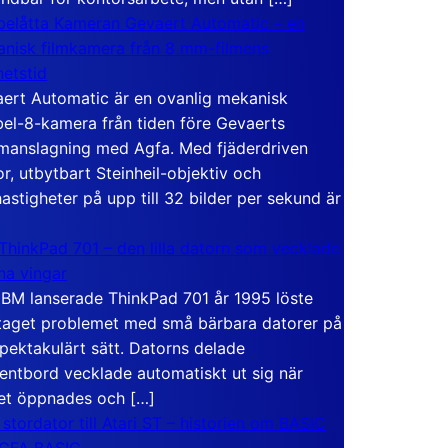
elåtta Kameran Gevaert Automatic – en
nisk filmkamera från 8 mm-filmens
hetstid
ert Automatic är en ovanlig mekanisk
el-8-kamera från tiden före Gevaerts
anslagning med Agfa. Med fjäderdriven
r, utbytbart Steinheil-objektiv och
hastigheter på upp till 32 bilder per sekund är
ThinkPad 701 – den lilla datorn som vecklade
ina vingar
IBM lanserade ThinkPad 701 år 1995 löste
taget problemet med små bärbara datorer på
spektakulärt sätt. Datorns delade
entbord vecklade automatiskt ut sig när
et öppnades och […]
 stordator till Atari ST – historien om BASIC
 GFA BASIC