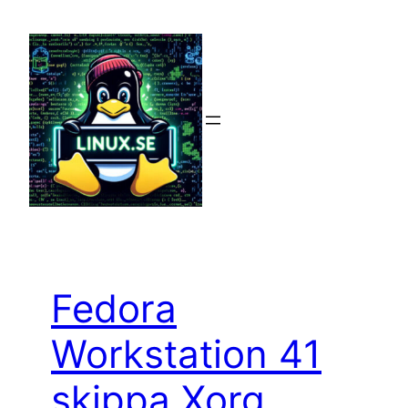
Hoppa
till
innehåll
Fedora
Workstation 41
skippa Xorg