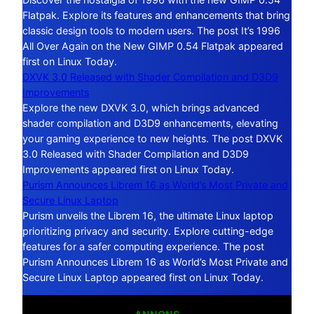
Flatpak. Explore its features and enhancements that bring
classic design tools to modern users. The post It’s 1996
All Over Again on the New GIMP 0.54 Flatpak appeared
first on Linux Today.
DXVK 3.0 Released with Shader Compilation and D3D9
Improvements
Explore the new DXVK 3.0, which brings advanced
shader compilation and D3D9 enhancements, elevating
your gaming experience to new heights. The post DXVK
3.0 Released with Shader Compilation and D3D9
Improvements appeared first on Linux Today.
Purism Announces Librem 16 as World’s Most Private and
Secure Linux Laptop
Purism unveils the Librem 16, the ultimate Linux laptop
prioritizing privacy and security. Explore cutting-edge
features for a safer computing experience. The post
Purism Announces Librem 16 as World’s Most Private and
Secure Linux Laptop appeared first on Linux Today.