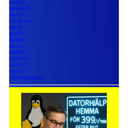
pmap(1)
hugetop(1)
lsirq(1)
pcp-ipcs(1)
lsipc(1)
ipcs(1)
ipcmk(1)
ipcrm(1)
mkfifo(1)
mkfifo(1p)
uconv(1)
iconv(1)
Debian Source list