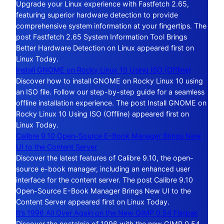
Upgrade your Linux experience with Fastfetch 2.65,
featuring superior hardware detection to provide
comprehensive system information at your fingertips. The
post Fastfetch 2.65 System Information Tool Brings
Better Hardware Detection on Linux appeared first on
Linux Today.
Install GNOME on Rocky Linux 10 Using ISO (Offline)
Discover how to install GNOME on Rocky Linux 10 using
an ISO file. Follow our step-by-step guide for a seamless
offline installation experience. The post Install GNOME on
Rocky Linux 10 Using ISO (Offline) appeared first on
Linux Today.
Calibre 9.10 Open-Source E-Book Manager Brings New
UI to the Content Server
Discover the latest features of Calibre 9.10, the open-
source e-book manager, including an enhanced user
interface for the content server. The post Calibre 9.10
Open-Source E-Book Manager Brings New UI to the
Content Server appeared first on Linux Today.
It’s 1996 All Over Again on the New GIMP 0.54 Flatpak
Discover the nostalgia of 1996 with the new GIMP 0.54