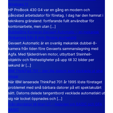
Windows 11
HP ProBook 430 G4 var en gång en modern och
påkostad arbetsdator för företag. I dag har den hamnat i
teknikens gränsland: fortfarande fullt användbar för
kontorsarbete, men utan […]
Dubbelåtta Kameran Gevaert Automatic – en mekanisk
filmkamera från 8 mm-filmens storhetstid
Gevaert Automatic är en ovanlig mekanisk dubbel-8-
kamera från tiden före Gevaerts sammanslagning med
Agfa. Med fjäderdriven motor, utbytbart Steinheil-
objektiv och filmhastigheter på upp till 32 bilder per
sekund är […]
IBM ThinkPad 701 – den lilla datorn som vecklade ut sina
vingar
När IBM lanserade ThinkPad 701 år 1995 löste företaget
problemet med små bärbara datorer på ett spektakulärt
sätt. Datorns delade tangentbord vecklade automatiskt ut
sig när locket öppnades och […]
Från stordator till Atari ST – historien om BASIC och GFA
BASIC