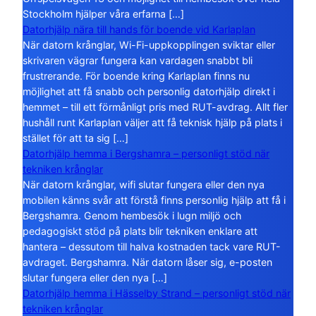
Stockholm hjälper våra erfarna […]
Datorhjälp nära till hands för boende vid Karlaplan
När datorn krånglar, Wi-Fi-uppkopplingen sviktar eller
skrivaren vägrar fungera kan vardagen snabbt bli
frustrerande. För boende kring Karlaplan finns nu
möjlighet att få snabb och personlig datorhjälp direkt i
hemmet – till ett förmånligt pris med RUT-avdrag. Allt fler
hushåll runt Karlaplan väljer att få teknisk hjälp på plats i
stället för att ta sig […]
Datorhjälp hemma i Bergshamra – personligt stöd när
tekniken krånglar
När datorn krånglar, wifi slutar fungera eller den nya
mobilen känns svår att förstå finns personlig hjälp att få i
Bergshamra. Genom hembesök i lugn miljö och
pedagogiskt stöd på plats blir tekniken enklare att
hantera – dessutom till halva kostnaden tack vare RUT-
avdraget. Bergshamra. När datorn låser sig, e-posten
slutar fungera eller den nya […]
Datorhjälp hemma i Hässelby Strand – personligt stöd när
tekniken krånglar