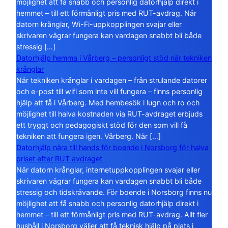
möjlighet att få snabb och personlig datorhjälp direkt i
hemmet – till ett förmånligt pris med RUT-avdrag. När
datorn krånglar, Wi-Fi-uppkopplingen svajar eller
skrivaren vägrar fungera kan vardagen snabbt bli både
stressig […]
Datorhjälp hemma i Vårberg – personligt stöd när tekniken
krånglar
När tekniken krånglar i vardagen – från strulande datorer
och e-post till wifi som inte vill fungera – finns personlig
hjälp att få i Vårberg. Med hembesök i lugn och ro och
möjlighet till halva kostnaden via RUT-avdraget erbjuds
ett tryggt och pedagogiskt stöd för den som vill få
tekniken att fungera igen. Vårberg. När […]
Datorhjälp nära till hands för boende i Norsborg för halva
priset efter RUT avdraget
När datorn krånglar, internetuppkopplingen svajar eller
skrivaren vägrar fungera kan vardagen snabbt bli både
stressig och tidskrävande. För boende i Norsborg finns nu
möjlighet att få snabb och personlig datorhjälp direkt i
hemmet – till ett förmånligt pris med RUT-avdrag. Allt fler
hushåll i Norsborg väljer att få teknisk hjälp på plats i