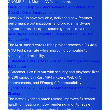
GNOME Shell, Mutter, GVfs, and more.
Mesa 26.2 Graphics Stack Released with Vulkan and
OpenGL Driver Improvements
Mesa 26.2 is now available, delivering new features,
performance optimizations, and broader hardware
support across its open-source graphics drivers.
Rust-Based uutils Coreutils 0.10 Reaches 93.5% GNU
Compatibility
The Rust-based core utilities project reaches a 93.48%
GNU test pass rate while improving compatibility,
security, and reliability.
GStreamer 1.28.6 Adds H.266 MP4 Muxing and FFmpeg
9.0 Support
GStreamer 1.28.6 is out with security and playback fixes,
H.266 support in Rust MP4 muxers, WebRTC
improvements, and FFmpeg 9.0 compatibility.
Hyprland 0.56.2 Fixes Fullscreen Behavior and Screen
Sharing
The latest Hyprland patch release improves fullscreen
handling, floating window rendering, monitor scale
reporting, and screen capture behavior.