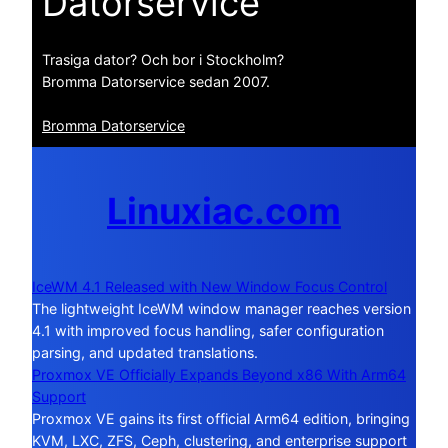
Datorservice
Trasiga dator? Och bor i Stockholm?
Bromma Datorservice sedan 2007.
Bromma Datorservice
Linuxiac.com
IceWM 4.1 Released with New Window Focus Control
The lightweight IceWM window manager reaches version
4.1 with improved focus handling, safer configuration
parsing, and updated translations.
Proxmox VE Officially Expands Beyond x86 With Arm64
Support
Proxmox VE gains its first official Arm64 edition, bringing
KVM, LXC, ZFS, Ceph, clustering, and enterprise support