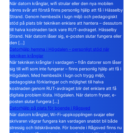
När datorn krånglar, wifi strular eller den nya mobilen
känns svår att förstå finns personlig hjälp att få i Hässelby
Strand. Genom hembesök i lugn miljö och pedagogiskt
stöd på plats blir tekniken enklare att hantera – dessutom
till halva kostnaden tack vare RUT-avdraget. Hässelby
Strand. När datorn låser sig, e-posten slutar fungera eller
den […]
Datorhjälp hemma i Högdalen – personligt stöd när
tekniken krånglar
När tekniken krånglar i vardagen – från datorer som låser
sig till wifi som inte fungerar – finns personlig hjälp att få i
Högdalen. Med hembesök i lugn och trygg miljö,
pedagogiska förklaringar och möjlighet till halva
kostnaden genom RUT-avdraget blir det enklare att få
digitala problem lösta. Högdalen. När datorn fryser, e-
posten slutar fungera […]
Datorhjälp på plats för boende i Rågsved
När datorn krånglar, Wi-Fi-uppkopplingen svajar eller
skrivaren vägrar fungera kan vardagen snabbt bli både
stressig och tidskrävande. För boende i Rågsved finns nu