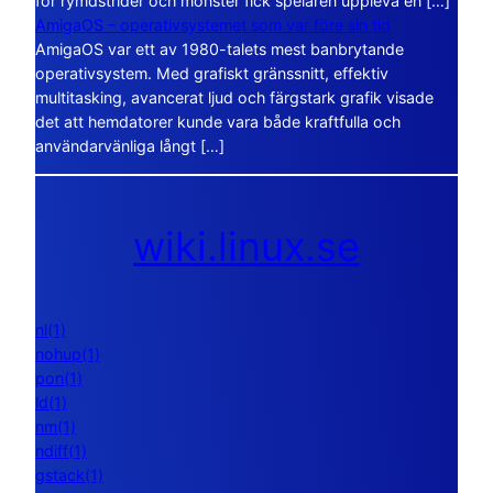
för rymdstrider och monster fick spelaren uppleva en […]
AmigaOS – operativsystemet som var före sin tid
AmigaOS var ett av 1980-talets mest banbrytande
operativsystem. Med grafiskt gränssnitt, effektiv
multitasking, avancerat ljud och färgstark grafik visade
det att hemdatorer kunde vara både kraftfulla och
användarvänliga långt […]
wiki.linux.se
nl(1)
nohup(1)
pon(1)
ld(1)
nm(1)
ndiff(1)
gstack(1)