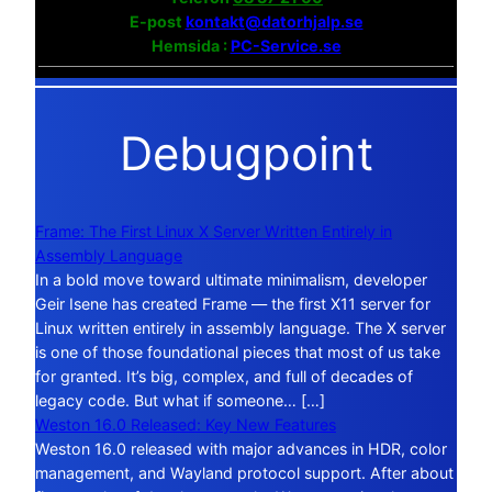
E-post
kontakt@datorhjalp.se
Hemsida :
PC-Service.se
Debugpoint
Frame: The First Linux X Server Written Entirely in
Assembly Language
In a bold move toward ultimate minimalism, developer
Geir Isene has created Frame — the first X11 server for
Linux written entirely in assembly language. The X server
is one of those foundational pieces that most of us take
for granted. It’s big, complex, and full of decades of
legacy code. But what if someone… […]
Weston 16.0 Released: Key New Features
Weston 16.0 released with major advances in HDR, color
management, and Wayland protocol support. After about