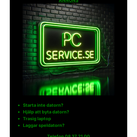
ANNONS
Starta inte datorn?
Hjälp att byta datorn?
Trasig laptop
Laggar speldatorn?
Telefon
08 37 21 00