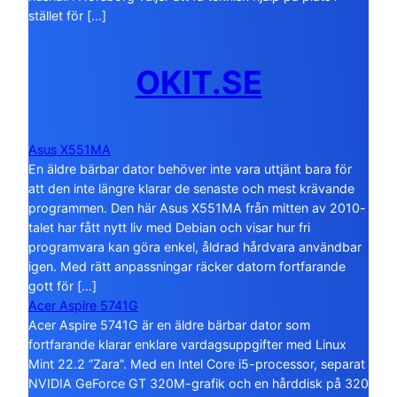
stället för […]
OKIT.SE
Asus X551MA
En äldre bärbar dator behöver inte vara uttjänt bara för
att den inte längre klarar de senaste och mest krävande
programmen. Den här Asus X551MA från mitten av 2010-
talet har fått nytt liv med Debian och visar hur fri
programvara kan göra enkel, åldrad hårdvara användbar
igen. Med rätt anpassningar räcker datorn fortfarande
gott för […]
Acer Aspire 5741G
Acer Aspire 5741G är en äldre bärbar dator som
fortfarande klarar enklare vardagsuppgifter med Linux
Mint 22.2 ”Zara”. Med en Intel Core i5-processor, separat
NVIDIA GeForce GT 320M-grafik och en hårddisk på 320