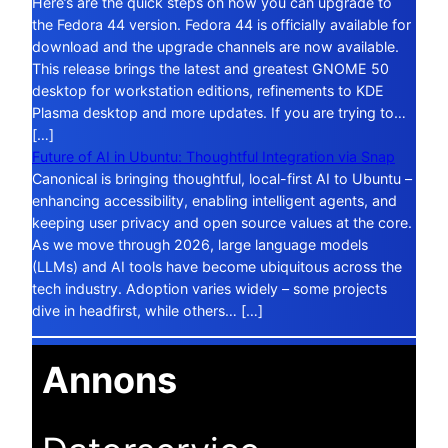
Here’s are the quick steps on how you can upgrade to
the Fedora 44 version. Fedora 44 is officially available for
download and the upgrade channels are now available.
This release brings the latest and greatest GNOME 50
desktop for workstation editions, refinements to KDE
Plasma desktop and more updates. If you are trying to…
[…]
Future of AI in Ubuntu: Thoughtful Integration via Snap
Canonical is bringing thoughtful, local-first AI to Ubuntu –
enhancing accessibility, enabling intelligent agents, and
keeping user privacy and open source values at the core.
As we move through 2026, large language models
(LLMs) and AI tools have become ubiquitous across the
tech industry. Adoption varies widely – some projects
dive in headfirst, while others… […]
Annons