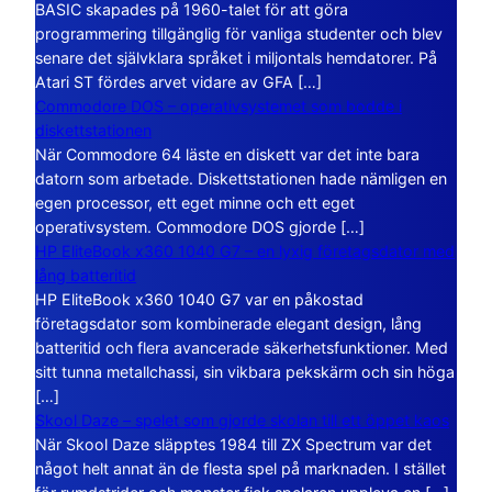
BASIC skapades på 1960-talet för att göra
programmering tillgänglig för vanliga studenter och blev
senare det självklara språket i miljontals hemdatorer. På
Atari ST fördes arvet vidare av GFA […]
Commodore DOS – operativsystemet som bodde i
diskettstationen
När Commodore 64 läste en diskett var det inte bara
datorn som arbetade. Diskettstationen hade nämligen en
egen processor, ett eget minne och ett eget
operativsystem. Commodore DOS gjorde […]
HP EliteBook x360 1040 G7 – en lyxig företagsdator med
lång batteritid
HP EliteBook x360 1040 G7 var en påkostad
företagsdator som kombinerade elegant design, lång
batteritid och flera avancerade säkerhetsfunktioner. Med
sitt tunna metallchassi, sin vikbara pekskärm och sin höga
[…]
Skool Daze – spelet som gjorde skolan till ett öppet kaos
När Skool Daze släpptes 1984 till ZX Spectrum var det
något helt annat än de flesta spel på marknaden. I stället