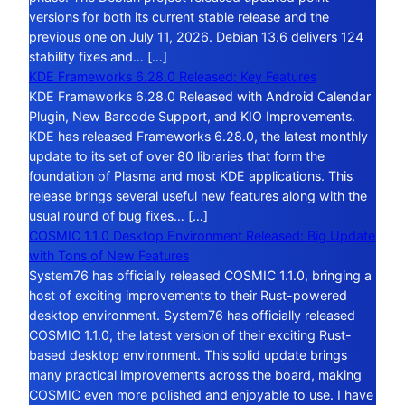
versions for both its current stable release and the
previous one on July 11, 2026. Debian 13.6 delivers 124
stability fixes and… […]
KDE Frameworks 6.28.0 Released: Key Features
KDE Frameworks 6.28.0 Released with Android Calendar
Plugin, New Barcode Support, and KIO Improvements.
KDE has released Frameworks 6.28.0, the latest monthly
update to its set of over 80 libraries that form the
foundation of Plasma and most KDE applications. This
release brings several useful new features along with the
usual round of bug fixes… […]
COSMIC 1.1.0 Desktop Environment Released: Big Update
with Tons of New Features
System76 has officially released COSMIC 1.1.0, bringing a
host of exciting improvements to their Rust-powered
desktop environment. System76 has officially released
COSMIC 1.1.0, the latest version of their exciting Rust-
based desktop environment. This solid update brings
many practical improvements across the board, making
COSMIC even more polished and enjoyable to use. I have