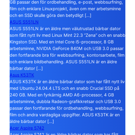
GB passar den för ordbehandling, e-post, webbsurfning,
film och enklare Linuxprojekt, även om mer arbetsminne
och en SSD skulle göra den betydligt […]
ASUS S551LN
ASUS S551LN är en äldre men välutrustad bärbar dator
som fått nytt liv med Linux Mint 22.3 ”Zena” och en snabb
Kingston SSD. Med en Intel Core i5-processor, 8 GB
arbetsminne, NVIDIA GeForce 840M och USB 3.0 passar
den fortfarande bra för webbsurfning, kontorsarbete, film
och enklare bildbehandling. ASUS S551LN är en äldre
bärbar dator […]
Asus K53TK
ASUS K53TK är en äldre bärbar dator som har fått nytt liv
med Ubuntu 24.04.4 LTS och en snabb Crucial SSD på
240 GB. Med en fyrkärnig AMD A6-processor, 4 GB
arbetsminne, dubbla Radeon-grafikkretsar och USB 3.0
passar den fortfarande för ordbehandling, webbsurfning,
film och andra vardagliga uppgifter. ASUS K53TK är en
äldre bärbar dator […]
Acer Aspire 5742
Acer Aspire 5742 är en äldre bärbar dator som har fått