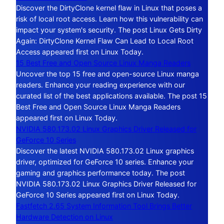
Discover the DirtyClone kernel flaw in Linux that poses a
risk of local root access. Learn how this vulnerability can
impact your system's security. The post Linux Gets Dirty
Again: DirtyClone Kernel Flaw Can Lead to Local Root
Access appeared first on Linux Today.
15 Best Free and Open Source Linux Manga Readers
Uncover the top 15 free and open-source Linux manga
readers. Enhance your reading experience with our
curated list of the best applications available. The post 15
Best Free and Open Source Linux Manga Readers
appeared first on Linux Today.
NVIDIA 580.173.02 Linux Graphics Driver Released for
GeForce 10 Series
Discover the latest NVIDIA 580.173.02 Linux graphics
driver, optimized for GeForce 10 series. Enhance your
gaming and graphics performance today. The post
NVIDIA 580.173.02 Linux Graphics Driver Released for
GeForce 10 Series appeared first on Linux Today.
Fastfetch 2.65 System Information Tool Brings Better
Hardware Detection on Linux