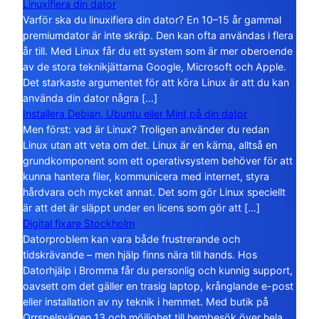
Linuxifiera din dator
Varför ska du linuxifiera din dator? En 10–15 år gammal
premiumdator är inte skräp. Den kan ofta användas i flera
år till. Med Linux får du ett system som är mer oberoende
av de stora teknikjättarna Google, Microsoft och Apple.
Det starkaste argumentet för att köra Linux är att du kan
använda din dator några […]
Installera Debian, Ubuntu eller Mint på din dator
Men först: vad är Linux? Troligen använder du redan
Linux utan att veta om det. Linux är en kärna, alltså en
grundkomponent som ett operativsystem behöver för att
kunna hantera filer, kommunicera med internet, styra
hårdvara och mycket annat. Det som gör Linux speciellt
är att det är släppt under en licens som gör att […]
Digital fixare Stockholm
Datorproblem kan vara både frustrerande och
tidskrävande – men hjälp finns nära till hands. Hos
Datorhjälp i Bromma får du personlig och kunnig support,
oavsett om det gäller en trasig laptop, krånglande e-post
eller installation av ny teknik i hemmet. Med butik på
Orrspelsvägen 13 och möjlighet till hembesök över hela