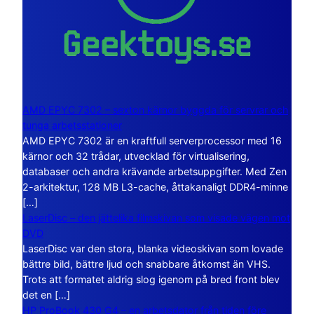
AMD EPYC 7302 – sexton kärnor byggda för servrar och
tunga arbetsstationer
AMD EPYC 7302 är en kraftfull serverprocessor med 16
kärnor och 32 trådar, utvecklad för virtualisering,
databaser och andra krävande arbetsuppgifter. Med Zen
2-arkitektur, 128 MB L3-cache, åttakanaligt DDR4-minne
[…]
LaserDisc – den jättelika filmskivan som visade vägen mot
DVD
LaserDisc var den stora, blanka videoskivan som lovade
bättre bild, bättre ljud och snabbare åtkomst än VHS.
Trots att formatet aldrig slog igenom på bred front blev
det en […]
HP ProBook 430 G4 – en arbetsdator från tiden före