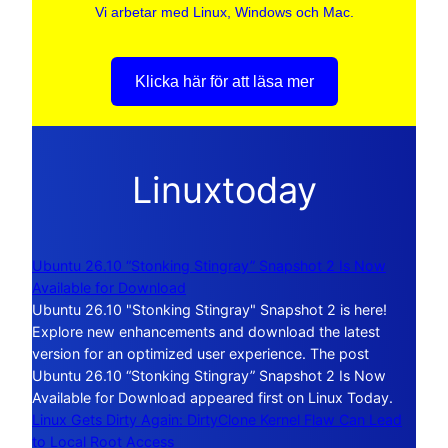
Vi arbetar med Linux, Windows och Mac.
Klicka här för att läsa mer
Linuxtoday
Ubuntu 26.10 “Stonking Stingray” Snapshot 2 Is Now
Available for Download
Ubuntu 26.10 "Stonking Stingray" Snapshot 2 is here!
Explore new enhancements and download the latest
version for an optimized user experience. The post
Ubuntu 26.10 “Stonking Stingray” Snapshot 2 Is Now
Available for Download appeared first on Linux Today.
Linux Gets Dirty Again: DirtyClone Kernel Flaw Can Lead
to Local Root Access