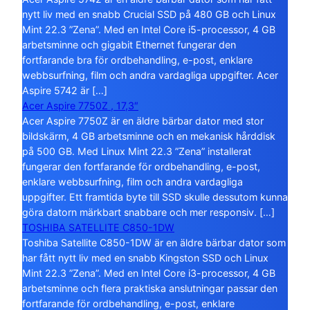
nytt liv med en snabb Crucial SSD på 480 GB och Linux
Mint 22.3 ”Zena”. Med en Intel Core i5-processor, 4 GB
arbetsminne och gigabit Ethernet fungerar den
fortfarande bra för ordbehandling, e-post, enklare
webbsurfning, film och andra vardagliga uppgifter. Acer
Aspire 5742 är […]
Acer Aspire 7750Z , 17,3″
Acer Aspire 7750Z är en äldre bärbar dator med stor
bildskärm, 4 GB arbetsminne och en mekanisk hårddisk
på 500 GB. Med Linux Mint 22.3 ”Zena” installerat
fungerar den fortfarande för ordbehandling, e-post,
enklare webbsurfning, film och andra vardagliga
uppgifter. Ett framtida byte till SSD skulle dessutom kunna
göra datorn märkbart snabbare och mer responsiv. […]
TOSHIBA SATELLITE C850-1DW
Toshiba Satellite C850-1DW är en äldre bärbar dator som
har fått nytt liv med en snabb Kingston SSD och Linux
Mint 22.3 ”Zena”. Med en Intel Core i3-processor, 4 GB
arbetsminne och flera praktiska anslutningar passar den
fortfarande för ordbehandling, e-post, enklare