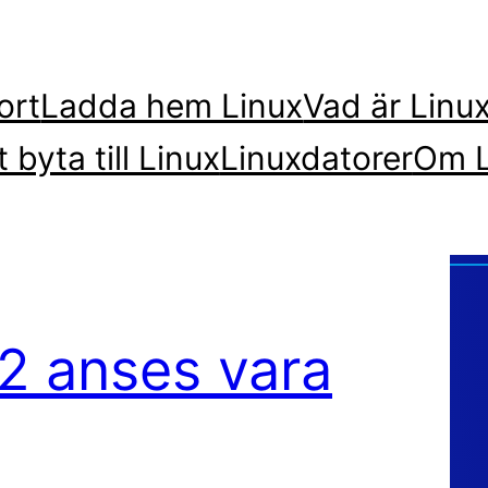
ort
Ladda hem Linux
Vad är Linu
t byta till Linux
Linuxdatorer
Om L
t2 anses vara