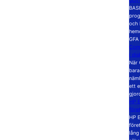
BASI
prog
och 
hemd
GFA
Com
i di
När 
bara
näml
ett 
gjor
HP E
före
HP E
före
lång