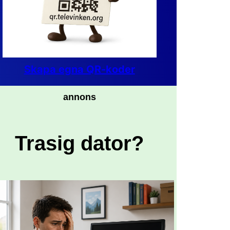
Skapa egna QR-koder
annons
Trasig dator?