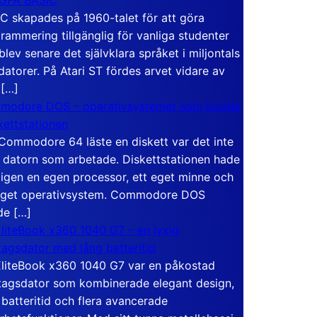
C skapades på 1960-talet för att göra
rammering tillgänglig för vanliga studenter
blev senare det självklara språket i miljontals
atorer. På Atari ST fördes arvet vidare av
 […]
modore DOS – operativsystemet som bodde
skettstationen
Commodore 64 läste en diskett var det inte
 datorn som arbetade. Diskettstationen hade
igen en egen processor, ett eget minne och
eget operativsystem. Commodore DOS
de […]
liteBook x360 1040 G7 – en lyxig
tagsdator med lång batteritid
liteBook x360 1040 G7 var en påkostad
tagsdator som kombinerade elegant design,
 batteritid och flera avancerade