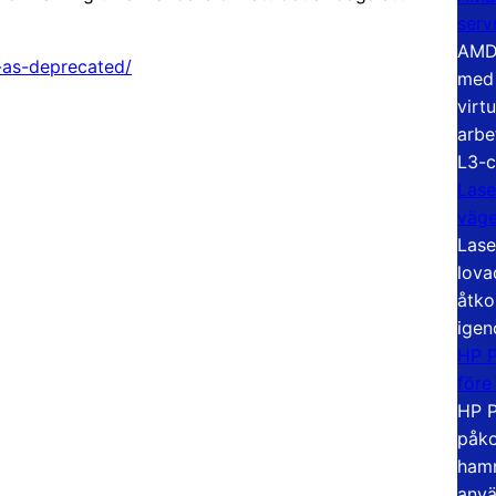
serv
AMD 
2-as-deprecated/
med 
virt
arbe
L3-c
Lase
väg
Lase
lova
åtko
igen
HP P
före
HP P
påko
hamn
anvä