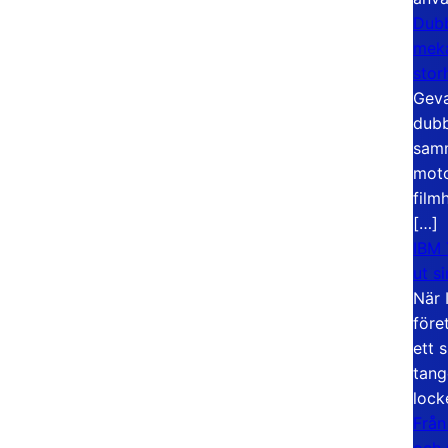
Dubb
meka
stor
Geva
dubb
samm
moto
film
[…]
IBM 
ut s
När 
före
ett 
tang
lock
Från
och