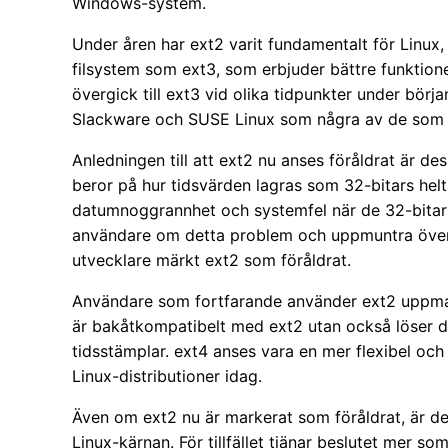
Windows-system.
Under åren har ext2 varit fundamentalt för Linux
filsystem som ext3, som erbjuder bättre funktione
övergick till ext3 vid olika tidpunkter under bör
Slackware och SUSE Linux som några av de som g
Anledningen till att ext2 nu anses föråldrat är d
beror på hur tidsvärden lagras som 32-bitars helt
datumnoggrannhet och systemfel när de 32-bitar
användare om detta problem och uppmuntra överg
utvecklare märkt ext2 som föråldrat.
Användare som fortfarande använder ext2 uppmana
är bakåtkompatibelt med ext2 utan också löser 
tidsstämplar. ext4 anses vara en mer flexibel oc
Linux-distributioner idag.
Även om ext2 nu är markerat som föråldrat, är det
Linux-kärnan. För tillfället tjänar beslutet mer so