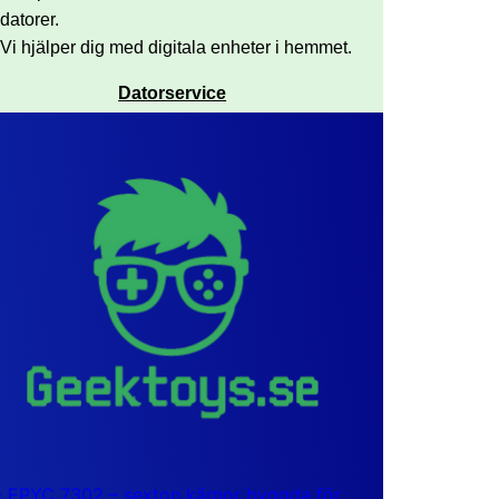
datorer.
Vi hjälper dig med digitala enheter i hemmet.
Datorservice
EPYC 7302 – sexton kärnor byggda för