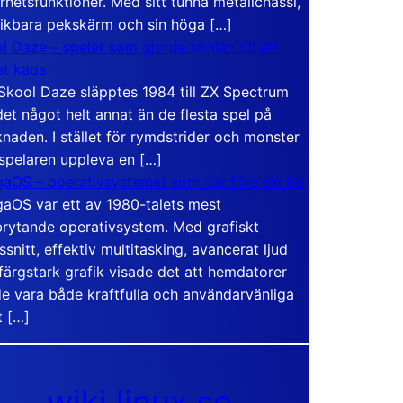
rhetsfunktioner. Med sitt tunna metallchassi,
vikbara pekskärm och sin höga […]
l Daze – spelet som gjorde skolan till ett
t kaos
Skool Daze släpptes 1984 till ZX Spectrum
det något helt annat än de flesta spel på
naden. I stället för rymdstrider och monster
 spelaren uppleva en […]
aOS – operativsystemet som var före sin tid
aOS var ett av 1980-talets mest
rytande operativsystem. Med grafiskt
ssnitt, effektiv multitasking, avancerat ljud
färgstark grafik visade det att hemdatorer
e vara både kraftfulla och användarvänliga
t […]
wiki.linux.se