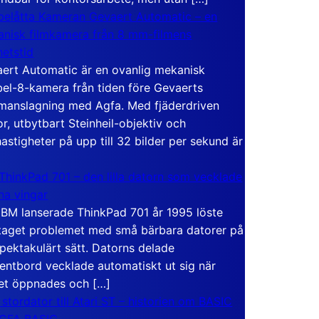
elåtta Kameran Gevaert Automatic – en
nisk filmkamera från 8 mm-filmens
hetstid
ert Automatic är en ovanlig mekanisk
el-8-kamera från tiden före Gevaerts
anslagning med Agfa. Med fjäderdriven
r, utbytbart Steinheil-objektiv och
hastigheter på upp till 32 bilder per sekund är
ThinkPad 701 – den lilla datorn som vecklade
ina vingar
IBM lanserade ThinkPad 701 år 1995 löste
taget problemet med små bärbara datorer på
spektakulärt sätt. Datorns delade
entbord vecklade automatiskt ut sig när
et öppnades och […]
 stordator till Atari ST – historien om BASIC
 GFA BASIC