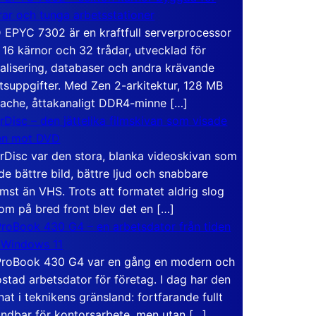
rar och tunga arbetsstationer
EPYC 7302 är en kraftfull serverprocessor
16 kärnor och 32 trådar, utvecklad för
ualisering, databaser och andra krävande
tsuppgifter. Med Zen 2-arkitektur, 128 MB
ache, åttakanaligt DDR4-minne […]
rDisc – den jättelika filmskivan som visade
en mot DVD
rDisc var den stora, blanka videoskivan som
de bättre bild, bättre ljud och snabbare
mst än VHS. Trots att formatet aldrig slog
om på bred front blev det en […]
roBook 430 G4 – en arbetsdator från tiden
 Windows 11
roBook 430 G4 var en gång en modern och
stad arbetsdator för företag. I dag har den
at i teknikens gränsland: fortfarande fullt
ndbar för kontorsarbete, men utan […]