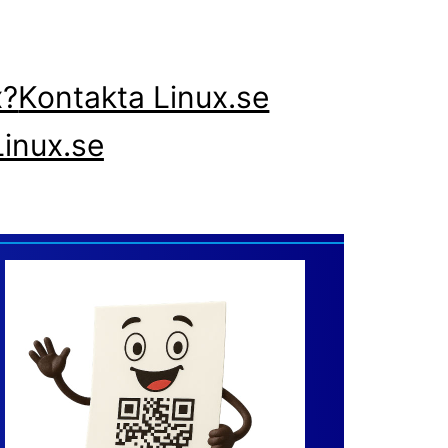
x?
Kontakta Linux.se
inux.se