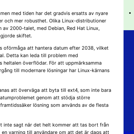
, men med tiden har det gradvis ersatts av nyare
r och mer robusthet. Olika Linux-distributioner
jan av 2000-talet, med Debian, Red Hat Linux,
jorde skiftet.
ess oförmåga att hantera datum efter 2038, vilket
al. Detta kan leda till problem med
s heltalen överflödar. För att uppmärksamma
ång till modernare lösningar har Linux-kärnans
s att överväga att byta till ext4, som inte bara
datumproblemet genom att stödja större
h framtidssäker lösning som används av de flesta
 inte sagt när det helt kommer att tas bort från
m en varning till användare om att det är dags att
AMD 