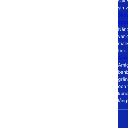
säke
sin 
Skoo
öppe
När 
var 
mark
fick
Amig
Amig
banb
grän
och 
kund
lång