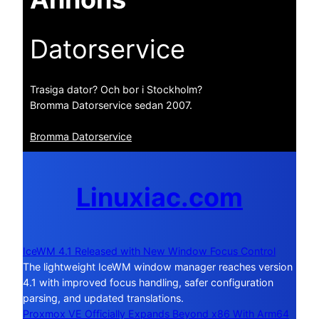
Datorservice
Trasiga dator? Och bor i Stockholm?
Bromma Datorservice sedan 2007.
Bromma Datorservice
Linuxiac.com
IceWM 4.1 Released with New Window Focus Control
The lightweight IceWM window manager reaches version
4.1 with improved focus handling, safer configuration
parsing, and updated translations.
Proxmox VE Officially Expands Beyond x86 With Arm64