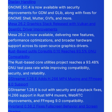
Display Handling
GNOME 50.4 is now available with security
improvements for GDM and GLib, along with fixes for
GNOME Shell, Mutter, GVfs, and more.
Mesa 26.2 Graphics Stack Released with Vulkan and
OpenGL Driver Improvements
Mesa 26.2 is now available, delivering new features,
performance optimizations, and broader hardware
support across its open-source graphics drivers.
Rust-Based uutils Coreutils 0.10 Reaches 93.5% GNU
Compatibility
The Rust-based core utilities project reaches a 93.48%
GNU test pass rate while improving compatibility,
security, and reliability.
GStreamer 1.28.6 Adds H.266 MP4 Muxing and FFmpeg
9.0 Support
GStreamer 1.28.6 is out with security and playback fixes,
H.266 support in Rust MP4 muxers, WebRTC
improvements, and FFmpeg 9.0 compatibility.
Hyprland 0.56.2 Fixes Fullscreen Behavior and Screen
Sharing