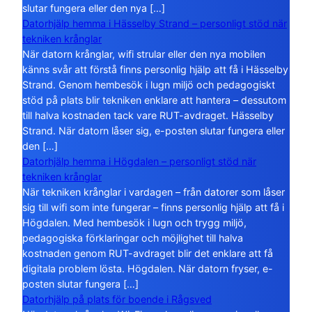
slutar fungera eller den nya […]
Datorhjälp hemma i Hässelby Strand – personligt stöd när
tekniken krånglar
När datorn krånglar, wifi strular eller den nya mobilen
känns svår att förstå finns personlig hjälp att få i Hässelby
Strand. Genom hembesök i lugn miljö och pedagogiskt
stöd på plats blir tekniken enklare att hantera – dessutom
till halva kostnaden tack vare RUT-avdraget. Hässelby
Strand. När datorn låser sig, e-posten slutar fungera eller
den […]
Datorhjälp hemma i Högdalen – personligt stöd när
tekniken krånglar
När tekniken krånglar i vardagen – från datorer som låser
sig till wifi som inte fungerar – finns personlig hjälp att få i
Högdalen. Med hembesök i lugn och trygg miljö,
pedagogiska förklaringar och möjlighet till halva
kostnaden genom RUT-avdraget blir det enklare att få
digitala problem lösta. Högdalen. När datorn fryser, e-
posten slutar fungera […]
Datorhjälp på plats för boende i Rågsved