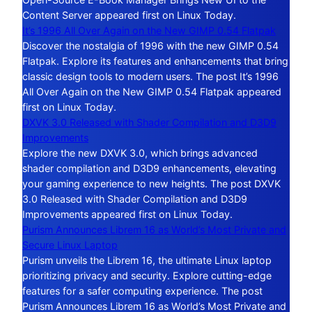
Content Server appeared first on Linux Today.
It’s 1996 All Over Again on the New GIMP 0.54 Flatpak
Discover the nostalgia of 1996 with the new GIMP 0.54
Flatpak. Explore its features and enhancements that bring
classic design tools to modern users. The post It’s 1996
All Over Again on the New GIMP 0.54 Flatpak appeared
first on Linux Today.
DXVK 3.0 Released with Shader Compilation and D3D9
Improvements
Explore the new DXVK 3.0, which brings advanced
shader compilation and D3D9 enhancements, elevating
your gaming experience to new heights. The post DXVK
3.0 Released with Shader Compilation and D3D9
Improvements appeared first on Linux Today.
Purism Announces Librem 16 as World’s Most Private and
Secure Linux Laptop
Purism unveils the Librem 16, the ultimate Linux laptop
prioritizing privacy and security. Explore cutting-edge
features for a safer computing experience. The post
Purism Announces Librem 16 as World’s Most Private and