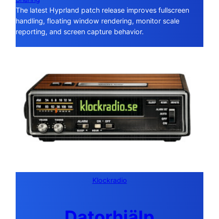
The latest Hyprland patch release improves fullscreen
handling, floating window rendering, monitor scale
reporting, and screen capture behavior.
Klockradio
Datorhjälp