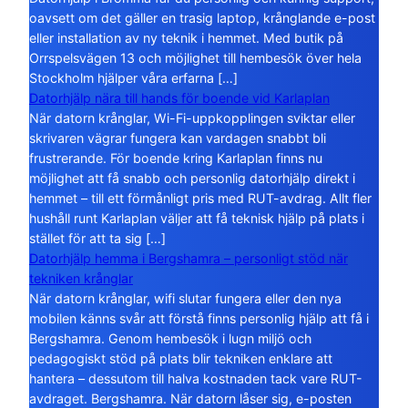
oavsett om det gäller en trasig laptop, krånglande e-post
eller installation av ny teknik i hemmet. Med butik på
Orrspelsvägen 13 och möjlighet till hembesök över hela
Stockholm hjälper våra erfarna […]
Datorhjälp nära till hands för boende vid Karlaplan
När datorn krånglar, Wi-Fi-uppkopplingen sviktar eller
skrivaren vägrar fungera kan vardagen snabbt bli
frustrerande. För boende kring Karlaplan finns nu
möjlighet att få snabb och personlig datorhjälp direkt i
hemmet – till ett förmånligt pris med RUT-avdrag. Allt fler
hushåll runt Karlaplan väljer att få teknisk hjälp på plats i
stället för att ta sig […]
Datorhjälp hemma i Bergshamra – personligt stöd när
tekniken krånglar
När datorn krånglar, wifi slutar fungera eller den nya
mobilen känns svår att förstå finns personlig hjälp att få i
Bergshamra. Genom hembesök i lugn miljö och
pedagogiskt stöd på plats blir tekniken enklare att
hantera – dessutom till halva kostnaden tack vare RUT-
avdraget. Bergshamra. När datorn låser sig, e-posten