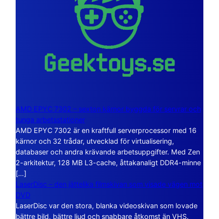
AMD EPYC 7302 – sexton kärnor byggda för servrar och
tunga arbetsstationer
AMD EPYC 7302 är en kraftfull serverprocessor med 16
kärnor och 32 trådar, utvecklad för virtualisering,
databaser och andra krävande arbetsuppgifter. Med Zen
2-arkitektur, 128 MB L3-cache, åttakanaligt DDR4-minne
[…]
LaserDisc – den jättelika filmskivan som visade vägen mot
DVD
LaserDisc var den stora, blanka videoskivan som lovade
bättre bild, bättre ljud och snabbare åtkomst än VHS.