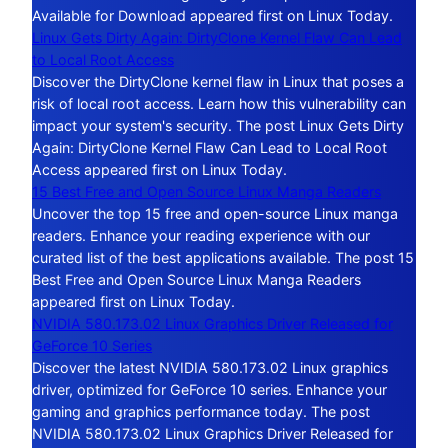
Available for Download appeared first on Linux Today.
Linux Gets Dirty Again: DirtyClone Kernel Flaw Can Lead
to Local Root Access
Discover the DirtyClone kernel flaw in Linux that poses a
risk of local root access. Learn how this vulnerability can
impact your system's security. The post Linux Gets Dirty
Again: DirtyClone Kernel Flaw Can Lead to Local Root
Access appeared first on Linux Today.
15 Best Free and Open Source Linux Manga Readers
Uncover the top 15 free and open-source Linux manga
readers. Enhance your reading experience with our
curated list of the best applications available. The post 15
Best Free and Open Source Linux Manga Readers
appeared first on Linux Today.
NVIDIA 580.173.02 Linux Graphics Driver Released for
GeForce 10 Series
Discover the latest NVIDIA 580.173.02 Linux graphics
driver, optimized for GeForce 10 series. Enhance your
gaming and graphics performance today. The post
NVIDIA 580.173.02 Linux Graphics Driver Released for