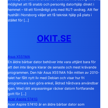
möjlighet att få snabb och personlig datorhjälp direkt i
hemmet – till ett förmånligt pris med RUT-avdrag. Allt fler
hushåll i Norsborg väljer att få teknisk hjälp på plats i
stället för […]
OKIT.SE
Asus X551MA
En äldre bärbar dator behöver inte vara uttjänt bara för
att den inte längre klarar de senaste och mest krävande
programmen. Den här Asus X551MA från mitten av 2010-
talet har fått nytt liv med Debian och visar hur fri
programvara kan göra enkel, åldrad hårdvara användbar
igen. Med rätt anpassningar räcker datorn fortfarande
gott för […]
Acer Aspire 5741G
Acer Aspire 5741G är en äldre bärbar dator som