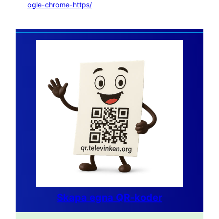
ogle-chrome-https/
Skapa egna QR-koder