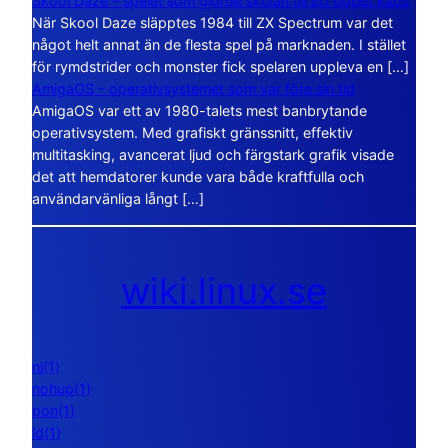
Skool Daze – spelet som gjorde skolan till ett öppet kaos
När Skool Daze släpptes 1984 till ZX Spectrum var det
något helt annat än de flesta spel på marknaden. I stället
för rymdstrider och monster fick spelaren uppleva en […]
AmigaOS – operativsystemet som var före sin tid
AmigaOS var ett av 1980-talets mest banbrytande
operativsystem. Med grafiskt gränssnitt, effektiv
multitasking, avancerat ljud och färgstark grafik visade
det att hemdatorer kunde vara både kraftfulla och
användarvänliga långt […]
wiki.linux.se
nl(1)
nohup(1)
pon(1)
ld(1)