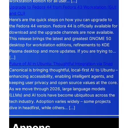
workstation edition for all user… […]
Upgrade to Fedora 44 from Fedora 43 Workstation (GUI
and CLI)
Here’s are the quick steps on how you can upgrade to
the Fedora 44 version. Fedora 44 is officially available for
download and the upgrade channels are now available.
This release brings the latest and greatest GNOME 50
desktop for workstation editions, refinements to KDE
Plasma desktop and more updates. If you are trying to…
[…]
Future of AI in Ubuntu: Thoughtful Integration via Snap
Canonical is bringing thoughtful, local-first AI to Ubuntu –
enhancing accessibility, enabling intelligent agents, and
keeping user privacy and open source values at the core.
As we move through 2026, large language models
(LLMs) and AI tools have become ubiquitous across the
tech industry. Adoption varies widely – some projects
dive in headfirst, while others… […]
Annons