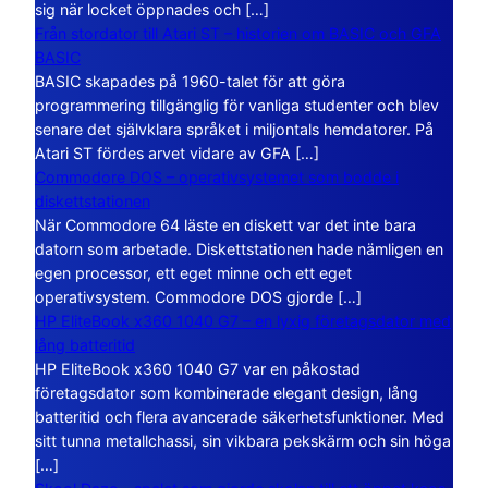
sig när locket öppnades och […]
Från stordator till Atari ST – historien om BASIC och GFA
BASIC
BASIC skapades på 1960-talet för att göra
programmering tillgänglig för vanliga studenter och blev
senare det självklara språket i miljontals hemdatorer. På
Atari ST fördes arvet vidare av GFA […]
Commodore DOS – operativsystemet som bodde i
diskettstationen
När Commodore 64 läste en diskett var det inte bara
datorn som arbetade. Diskettstationen hade nämligen en
egen processor, ett eget minne och ett eget
operativsystem. Commodore DOS gjorde […]
HP EliteBook x360 1040 G7 – en lyxig företagsdator med
lång batteritid
HP EliteBook x360 1040 G7 var en påkostad
företagsdator som kombinerade elegant design, lång
batteritid och flera avancerade säkerhetsfunktioner. Med
sitt tunna metallchassi, sin vikbara pekskärm och sin höga
[…]