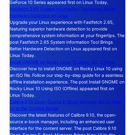
GeForce 10 Series appeared first on Linux Today.
Fastfetch 2.65 System Information Tool Brings Better
Hardware Detection on Linux
Upgrade your Linux experience with Fastfetch 2.65,
featuring superior hardware detection to provide
comprehensive system information at your fingertips. The
post Fastfetch 2.65 System Information Tool Brings
Better Hardware Detection on Linux appeared first on
Linux Today.
Install GNOME on Rocky Linux 10 Using ISO (Offline)
Discover how to install GNOME on Rocky Linux 10 using
an ISO file. Follow our step-by-step guide for a seamless
offline installation experience. The post Install GNOME on
Rocky Linux 10 Using ISO (Offline) appeared first on
Linux Today.
Calibre 9.10 Open-Source E-Book Manager Brings New
UI to the Content Server
Discover the latest features of Calibre 9.10, the open-
source e-book manager, including an enhanced user
interface for the content server. The post Calibre 9.10
Open-Source E-Book Manager Brings New UI to the