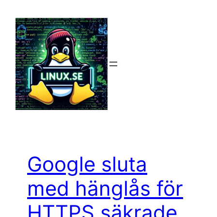
Hoppa
till
innehåll
Google sluta
med hänglås för
HTTPS säkrade