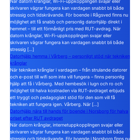
När datorn krånglar, Wi-Fi-uppkopplingen svajar eller
skrivaren vägrar fungera kan vardagen snabbt bli både
stressig och tidskrävande. För boende i Rågsved finns nu
möjlighet att få snabb och personlig datorhjälp direkt i
hemmet – till ett förmånligt pris med RUT-avdrag. När
datorn krånglar, Wi-Fi-uppkopplingen svajar eller
skrivaren vägrar fungera kan vardagen snabbt bli både
stressig […]
Datorhjälp hemma i Vårberg – personligt stöd när tekniken
krånglar
När tekniken krånglar i vardagen – från strulande datorer
och e-post till wifi som inte vill fungera – finns personlig
hjälp att få i Vårberg. Med hembesök i lugn och ro och
möjlighet till halva kostnaden via RUT-avdraget erbjuds
ett tryggt och pedagogiskt stöd för den som vill få
tekniken att fungera igen. Vårberg. När […]
Datorhjälp nära till hands för boende i Norsborg för halva
priset efter RUT avdraget
När datorn krånglar, internetuppkopplingen svajar eller
skrivaren vägrar fungera kan vardagen snabbt bli både
stressig och tidskrävande. För boende i Norsborg finns nu