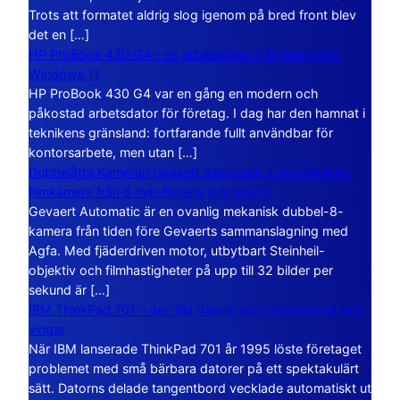
Trots att formatet aldrig slog igenom på bred front blev
det en […]
HP ProBook 430 G4 – en arbetsdator från tiden före
Windows 11
HP ProBook 430 G4 var en gång en modern och
påkostad arbetsdator för företag. I dag har den hamnat i
teknikens gränsland: fortfarande fullt användbar för
kontorsarbete, men utan […]
Dubbelåtta Kameran Gevaert Automatic – en mekanisk
filmkamera från 8 mm-filmens storhetstid
Gevaert Automatic är en ovanlig mekanisk dubbel-8-
kamera från tiden före Gevaerts sammanslagning med
Agfa. Med fjäderdriven motor, utbytbart Steinheil-
objektiv och filmhastigheter på upp till 32 bilder per
sekund är […]
IBM ThinkPad 701 – den lilla datorn som vecklade ut sina
vingar
När IBM lanserade ThinkPad 701 år 1995 löste företaget
problemet med små bärbara datorer på ett spektakulärt
sätt. Datorns delade tangentbord vecklade automatiskt ut