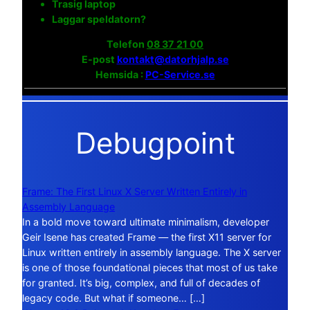
Trasig laptop
Laggar speldatorn?
Telefon
08 37 21 00
E-post
kontakt@datorhjalp.se
Hemsida :
PC-Service.se
Debugpoint
Frame: The First Linux X Server Written Entirely in
Assembly Language
In a bold move toward ultimate minimalism, developer
Geir Isene has created Frame — the first X11 server for
Linux written entirely in assembly language. The X server
is one of those foundational pieces that most of us take
for granted. It’s big, complex, and full of decades of
legacy code. But what if someone… […]