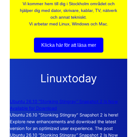
Vi kommer hem till dig i Stockholm området och
hjälper dig med dator, skrivare, kablar, TV, nätverk
och annat tekniskt.
Vi arbetar med Linux, Windows och Mac.
Klicka här för att läsa mer
Linuxtoday
Ubuntu 26.10 “Stonking Stingray” Snapshot 2 Is Now
Available for Download
Ubuntu 26.10 "Stonking Stingray" Snapshot 2 is here!
Explore new enhancements and download the latest
version for an optimized user experience. The post
Ubuntu 26.10 “Stonking Stingray” Snapshot 2 Is Now