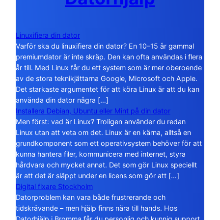
Linuxifiera din dator
Varför ska du linuxifiera din dator? En 10–15 år gammal
premiumdator är inte skräp. Den kan ofta användas i flera
år till. Med Linux får du ett system som är mer oberoende
av de stora teknikjättarna Google, Microsoft och Apple.
Det starkaste argumentet för att köra Linux är att du kan
använda din dator några […]
Installera Debian, Ubuntu eller Mint på din dator
Men först: vad är Linux? Troligen använder du redan
Linux utan att veta om det. Linux är en kärna, alltså en
grundkomponent som ett operativsystem behöver för att
kunna hantera filer, kommunicera med internet, styra
hårdvara och mycket annat. Det som gör Linux speciellt
är att det är släppt under en licens som gör att […]
Digital fixare Stockholm
Datorproblem kan vara både frustrerande och
tidskrävande – men hjälp finns nära till hands. Hos
Datorhjälp i Bromma får du personlig och kunnig support,