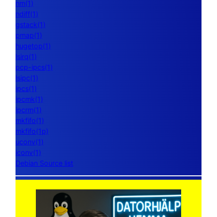
nm(1)
ndiff(1)
gstack(1)
pmap(1)
hugetop(1)
lsirq(1)
pcp-ipcs(1)
lsipc(1)
ipcs(1)
ipcmk(1)
ipcrm(1)
mkfifo(1)
mkfifo(1p)
uconv(1)
iconv(1)
Debian Source list