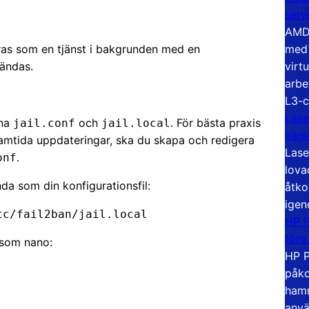
serv
AMD 
öras som en tjänst i bakgrunden med en
med 
ändas.
virt
arbe
L3-c
Lase
rna
och
. För bästa praxis
jail.conf
jail.local
väg
framtida uppdateringar, ska du skapa och redigera
Lase
.
onf
lova
da som din konfigurationsfil:
åtko
igen
etc/fail2ban/jail.local
HP P
före
 som nano:
HP P
påko
hamn
anvä