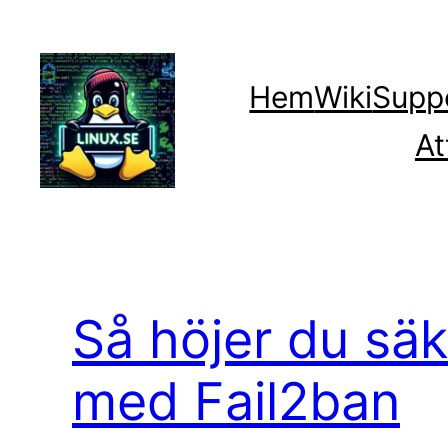
Hoppa
till
innehåll
Hem
Wiki
Supp
At
Så höjer du säk
med Fail2ban