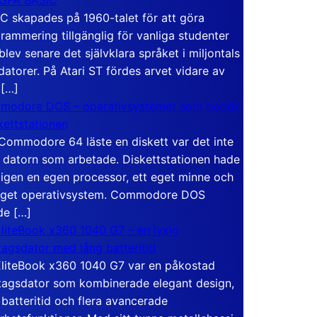
C skapades på 1960-talet för att göra
rammering tillgänglig för vanliga studenter
blev senare det självklara språket i miljontals
atorer. På Atari ST fördes arvet vidare av
 […]
modore DOS – operativsystemet som bodde
skettstationen
Commodore 64 läste en diskett var det inte
 datorn som arbetade. Diskettstationen hade
igen en egen processor, ett eget minne och
eget operativsystem. Commodore DOS
de […]
liteBook x360 1040 G7 – en lyxig
tagsdator med lång batteritid
liteBook x360 1040 G7 var en påkostad
tagsdator som kombinerade elegant design,
 batteritid och flera avancerade