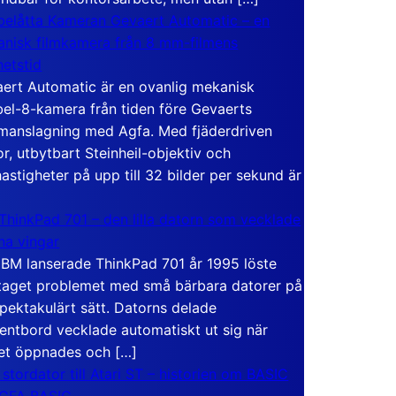
elåtta Kameran Gevaert Automatic – en
nisk filmkamera från 8 mm-filmens
hetstid
ert Automatic är en ovanlig mekanisk
el-8-kamera från tiden före Gevaerts
anslagning med Agfa. Med fjäderdriven
r, utbytbart Steinheil-objektiv och
hastigheter på upp till 32 bilder per sekund är
ThinkPad 701 – den lilla datorn som vecklade
ina vingar
IBM lanserade ThinkPad 701 år 1995 löste
taget problemet med små bärbara datorer på
spektakulärt sätt. Datorns delade
entbord vecklade automatiskt ut sig när
et öppnades och […]
 stordator till Atari ST – historien om BASIC
 GFA BASIC