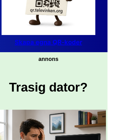
Skapa egna QR-koder
annons
Trasig dator?