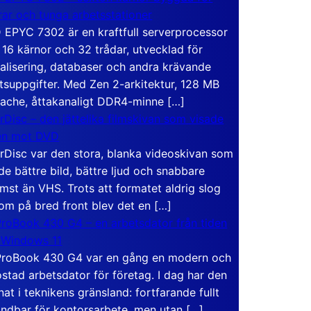
rar och tunga arbetsstationer
EPYC 7302 är en kraftfull serverprocessor
16 kärnor och 32 trådar, utvecklad för
ualisering, databaser och andra krävande
tsuppgifter. Med Zen 2-arkitektur, 128 MB
ache, åttakanaligt DDR4-minne […]
rDisc – den jättelika filmskivan som visade
en mot DVD
rDisc var den stora, blanka videoskivan som
de bättre bild, bättre ljud och snabbare
mst än VHS. Trots att formatet aldrig slog
om på bred front blev det en […]
roBook 430 G4 – en arbetsdator från tiden
 Windows 11
roBook 430 G4 var en gång en modern och
stad arbetsdator för företag. I dag har den
at i teknikens gränsland: fortfarande fullt
ndbar för kontorsarbete, men utan […]