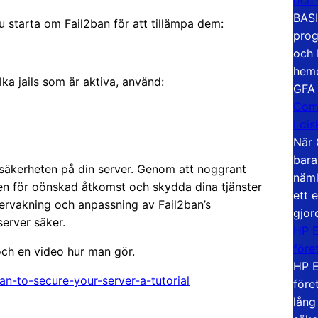
BASI
u starta om Fail2ban för att tillämpa dem:
prog
och 
hemd
lka jails som är aktiva, använd:
GFA
Com
i di
När 
bara
ra säkerheten på din server. Genom att noggrant
näml
ken för oönskad åtkomst och skydda dina tjänster
ett 
ervakning och anpassning av Fail2ban’s
gjor
server säker.
HP E
före
och en video hur man gör.
HP E
an-to-secure-your-server-a-tutorial
före
lång