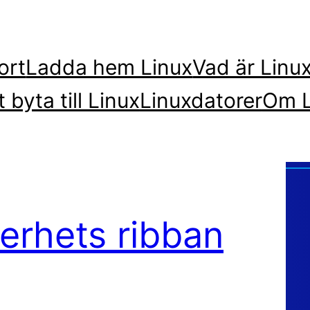
ort
Ladda hem Linux
Vad är Linu
t byta till Linux
Linuxdatorer
Om L
erhets ribban