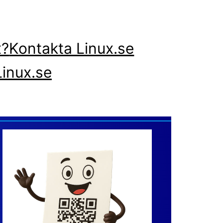
x?
Kontakta Linux.se
inux.se