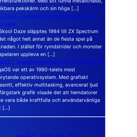
rhetsfunktioner. Med sitt tunna metallchassi,
vikbara pekskärm och sin höga […]
l Daze – spelet som gjorde skolan till ett
t kaos
Skool Daze släpptes 1984 till ZX Spectrum
det något helt annat än de flesta spel på
naden. I stället för rymdstrider och monster
 spelaren uppleva en […]
aOS – operativsystemet som var före sin tid
aOS var ett av 1980-talets mest
rytande operativsystem. Med grafiskt
ssnitt, effektiv multitasking, avancerat ljud
färgstark grafik visade det att hemdatorer
e vara både kraftfulla och användarvänliga
t […]
wiki.linux.se