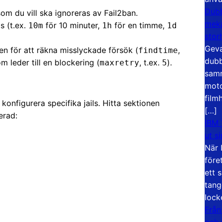
Dubb
 som du vill ska ignoreras av Fail2ban.
meka
s (t.ex.
för 10 minuter,
för en timme,
10m
1h
1d
stor
Geva
den för att räkna misslyckade försök (
,
findtime
dubb
 leder till en blockering (
, t.ex.
).
maxretry
5
samm
moto
film
onfigurera specifika jails. Hitta sektionen
[…]
erad:
IBM 
ut s
När 
före
ett 
tang
lock
Från
och