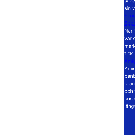
säke
sin 
Skoo
öppe
När 
var 
mark
fick
Amig
Amig
banb
grän
och 
kund
lång