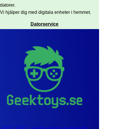
datorer.
Vi hjälper dig med digitala enheter i hemmet.
Datorservice
EPYC 7302 – sexton kärnor byggda för