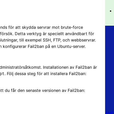
änds för att skydda servrar mot brute-force
försök. Detta verktyg är speciellt användbart för
slutningar, till exempel SSH, FTP, och webbservrar.
ch konfigurerar Fail2ban på en Ubuntu-server.
ministratörsåtkomst. Installationen av Fail2ban är
. Följ dessa steg för att installera Fail2ban:
pt
att du får den senaste versionen av Fail2ban:
AMD 