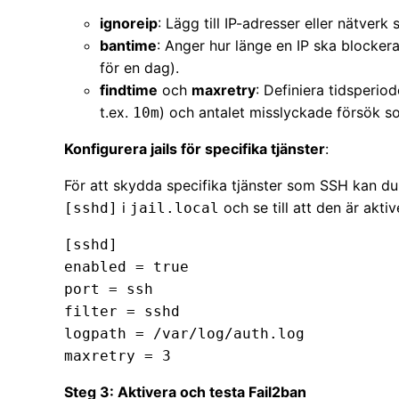
ignoreip
: Lägg till IP-adresser eller nätverk
bantime
: Anger hur länge en IP ska blockera
för en dag).
findtime
och
maxretry
: Definiera tidsperio
t.ex.
) och antalet misslyckade försök som
10m
Konfigurera jails för specifika tjänster
:
För att skydda specifika tjänster som SSH kan du k
i
och se till att den är aktiv
[sshd]
jail.local
[sshd]

enabled = true

port = ssh

filter = sshd

logpath = /var/log/auth.log

maxretry = 3
Steg 3: Aktivera och testa Fail2ban