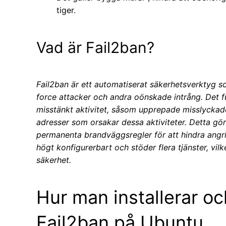
tiger.
Vad är Fail2ban?
Fail2ban är ett automatiserat säkerhetsverktyg 
force attacker och andra oönskade intrång. Det f
misstänkt aktivitet, såsom upprepade misslyckade
adresser som orsakar dessa aktiviteter. Detta gö
permanenta brandväggsregler för att hindra angri
högt konfigurerbart och stöder flera tjänster, vilke
säkerhet.
Hur man installerar oc
Fail2ban på Ubuntu