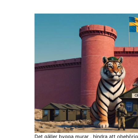
Det gäller bygga murar , hindra att obehöri