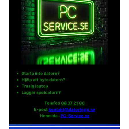
Starta inte datorn?
Hjälp att byta datorn?
Trasig laptop
Laggar speldatorn?
Telefon
08 37 21 00
E-post
kontakt@datorhjalp.se
Hemsida :
PC-Service.se