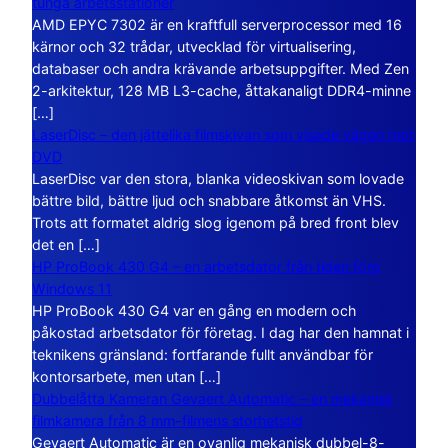
tunga arbetsstationer
AMD EPYC 7302 är en kraftfull serverprocessor med 16
kärnor och 32 trådar, utvecklad för virtualisering,
databaser och andra krävande arbetsuppgifter. Med Zen
2-arkitektur, 128 MB L3-cache, åttakanaligt DDR4-minne
[…]
LaserDisc – den jättelika filmskivan som visade vägen mot
DVD
LaserDisc var den stora, blanka videoskivan som lovade
bättre bild, bättre ljud och snabbare åtkomst än VHS.
Trots att formatet aldrig slog igenom på bred front blev
det en […]
HP ProBook 430 G4 – en arbetsdator från tiden före
Windows 11
HP ProBook 430 G4 var en gång en modern och
påkostad arbetsdator för företag. I dag har den hamnat i
teknikens gränsland: fortfarande fullt användbar för
kontorsarbete, men utan […]
Dubbelåtta Kameran Gevaert Automatic – en mekanisk
filmkamera från 8 mm-filmens storhetstid
Gevaert Automatic är en ovanlig mekanisk dubbel-8-