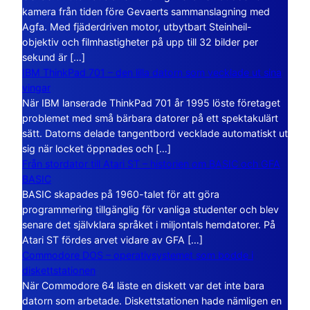
kamera från tiden före Gevaerts sammanslagning med
Agfa. Med fjäderdriven motor, utbytbart Steinheil-
objektiv och filmhastigheter på upp till 32 bilder per
sekund är […]
IBM ThinkPad 701 – den lilla datorn som vecklade ut sina
vingar
När IBM lanserade ThinkPad 701 år 1995 löste företaget
problemet med små bärbara datorer på ett spektakulärt
sätt. Datorns delade tangentbord vecklade automatiskt ut
sig när locket öppnades och […]
Från stordator till Atari ST – historien om BASIC och GFA
BASIC
BASIC skapades på 1960-talet för att göra
programmering tillgänglig för vanliga studenter och blev
senare det självklara språket i miljontals hemdatorer. På
Atari ST fördes arvet vidare av GFA […]
Commodore DOS – operativsystemet som bodde i
diskettstationen
När Commodore 64 läste en diskett var det inte bara
datorn som arbetade. Diskettstationen hade nämligen en