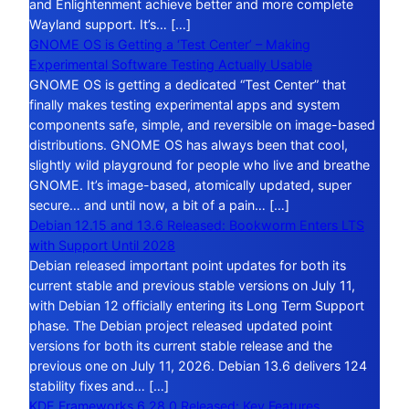
and Enlightenment achieve better and more complete
Wayland support. It’s… […]
GNOME OS is Getting a ‘Test Center’ – Making
Experimental Software Testing Actually Usable
GNOME OS is getting a dedicated “Test Center” that
finally makes testing experimental apps and system
components safe, simple, and reversible on image-based
distributions. GNOME OS has always been that cool,
slightly wild playground for people who live and breathe
GNOME. It’s image-based, atomically updated, super
secure… and until now, a bit of a pain… […]
Debian 12.15 and 13.6 Released: Bookworm Enters LTS
with Support Until 2028
Debian released important point updates for both its
current stable and previous stable versions on July 11,
with Debian 12 officially entering its Long Term Support
phase. The Debian project released updated point
versions for both its current stable release and the
previous one on July 11, 2026. Debian 13.6 delivers 124
stability fixes and… […]
KDE Frameworks 6.28.0 Released: Key Features