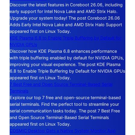
Discover the latest features in Coreboot 26.06, including
early support for Intel Nova Lake and AMD Strix Halo.
Upgrade your system today! The post Coreboot 26.06
Adds Early Intel Nova Lake and AMD Strix Halo Support
appeared first on Linux Today.
KDE Plasma 6.8 to Enable Triple Buffering by Default for
NVIDIA GPUs
Discover how KDE Plasma 6.8 enhances performance
with triple buffering enabled by default for NVIDIA GPUs,
improving your visual experience. The post KDE Plasma
6.8 to Enable Triple Buffering by Default for NVIDIA GPUs
appeared first on Linux Today.
7 Best Free and Open Source Terminal-Based Serial
Terminals
Explore our top 7 free and open-source terminal-based
serial terminals. Find the perfect tool to streamline your
serial communication tasks today. The post 7 Best Free
and Open Source Terminal-Based Serial Terminals
appeared first on Linux Today.
COSMIC Desktop Gets a Native System Monitor App