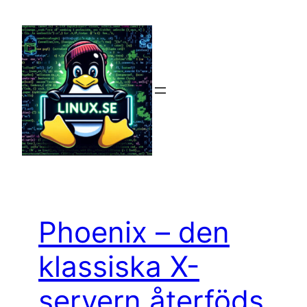
Hoppa
till
innehåll
Phoenix – den
klassiska X-
servern återföds