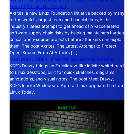
From AI Attacks Has Arrived
Akrites, a new Linux Foundation initiative backed by many
of the world’s largest tech and financial firms, is the
industry’s latest attempt to get ahead of AI‑accelerated
software supply chain risks by helping maintainers harden
critical open-source projects before attackers can exploit
them. The post Akrites: The Latest Attempt to Protect
Open-Source From AI Attacks […]
Meet Drawy, KDE’s Infinite Whiteboard App for Linux
KDE’s Drawy brings an Excalidraw-like infinite whiteboard
to Linux desktops, built for quick sketches, diagrams,
annotations, and visual notes. The post Meet Drawy,
KDE’s Infinite Whiteboard App for Linux appeared first on
Linux Today.
ANNONS