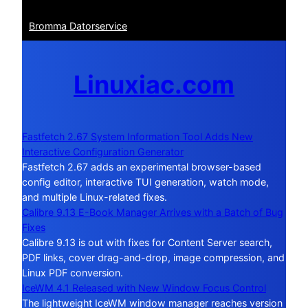
Bromma Datorservice
Linuxiac.com
Fastfetch 2.67 System Information Tool Adds New
Interactive Configuration Generator
Fastfetch 2.67 adds an experimental browser-based
config editor, interactive TUI generation, watch mode,
and multiple Linux-related fixes.
Calibre 9.13 E-Book Manager Arrives with a Batch of Bug
Fixes
Calibre 9.13 is out with fixes for Content Server search,
PDF links, cover drag-and-drop, image compression, and
Linux PDF conversion.
IceWM 4.1 Released with New Window Focus Control
The lightweight IceWM window manager reaches version