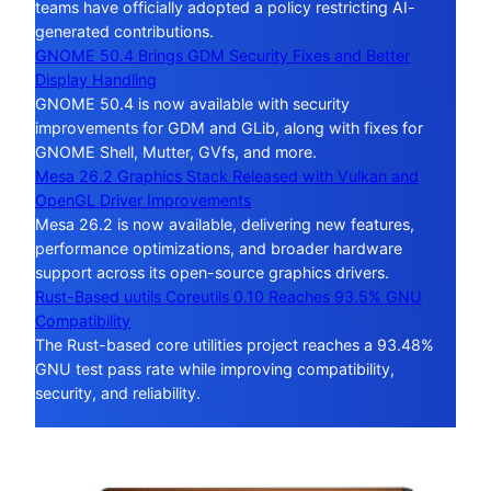
teams have officially adopted a policy restricting AI-
generated contributions.
GNOME 50.4 Brings GDM Security Fixes and Better
Display Handling
GNOME 50.4 is now available with security
improvements for GDM and GLib, along with fixes for
GNOME Shell, Mutter, GVfs, and more.
Mesa 26.2 Graphics Stack Released with Vulkan and
OpenGL Driver Improvements
Mesa 26.2 is now available, delivering new features,
performance optimizations, and broader hardware
support across its open-source graphics drivers.
Rust-Based uutils Coreutils 0.10 Reaches 93.5% GNU
Compatibility
The Rust-based core utilities project reaches a 93.48%
GNU test pass rate while improving compatibility,
security, and reliability.