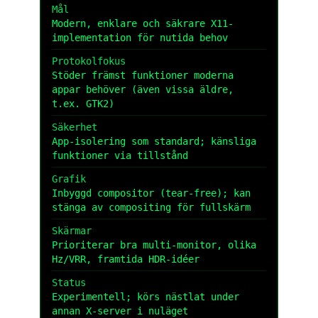
Mål
Modern, enklare och säkrare X11-
implementation för nutida behov
Protokolfokus
Stöder främst funktioner moderna
appar behöver (även vissa äldre,
t.ex. GTK2)
Säkerhet
App-isolering som standard; känsliga
funktioner via tillstånd
Grafik
Inbyggd compositor (tear-free); kan
stänga av compositing för fullskärm
Skärmar
Prioriterar bra multi-monitor, olika
Hz/VRR, framtida HDR-idéer
Status
Experimentell; körs nästlat under
annan X-server i nuläget