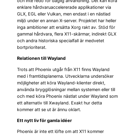
och inte redo för daglig användning. Det kan köra
enklare hårdvaruaccelererade applikationer via
GLX, EGL eller Vulkan, men endast i en nästlad
miljö under en annan X-server. Projektet har heller
inga ambitioner att ersätta Xorg rakt av. Stöd för
gammal hårdvara, flera X11-skärmar, indirekt GLX
och andra historiska specialfall är medvetet
bortprioriterat.
Relationen till Wayland
Trots att Phoenix utgår från X11 finns Wayland
med i framtidsplanerna. Utvecklarna undersöker
möjligheter att köra Wayland-klienter direkt,
använda brygglösningar mellan systemen eller till
och med köra Phoenix nästlat under Wayland som
ett alternativ till Xwayland. Exakt hur detta
kommer att se ut är ännu oklart.
Ett nytt liv för gamla idéer
Phoenix är inte ett löfte om att X11 kommer