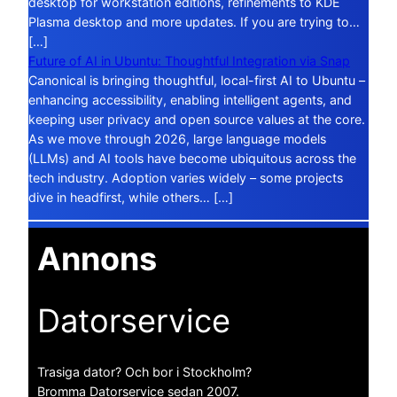
desktop for workstation editions, refinements to KDE
Plasma desktop and more updates. If you are trying to…
[…]
Future of AI in Ubuntu: Thoughtful Integration via Snap
Canonical is bringing thoughtful, local-first AI to Ubuntu –
enhancing accessibility, enabling intelligent agents, and
keeping user privacy and open source values at the core.
As we move through 2026, large language models
(LLMs) and AI tools have become ubiquitous across the
tech industry. Adoption varies widely – some projects
dive in headfirst, while others… […]
Annons
Datorservice
Trasiga dator? Och bor i Stockholm?
Bromma Datorservice sedan 2007.