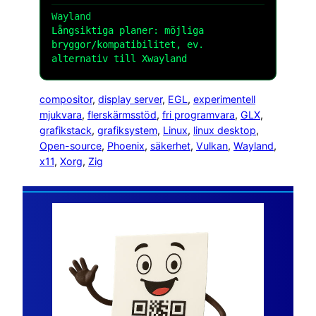
Wayland
Långsiktiga planer: möjliga
bryggor/kompatibilitet, ev.
alternativ till Xwayland
compositor
, 
display server
, 
EGL
, 
experimentell
mjukvara
, 
fler­skärmsstöd
, 
fri programvara
, 
GLX
, 
grafikstack
, 
grafiksystem
, 
Linux
, 
linux desktop
, 
Open-source
, 
Phoenix
, 
säkerhet
, 
Vulkan
, 
Wayland
, 
x11
, 
Xorg
, 
Zig