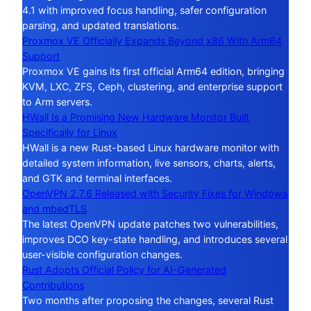
4.1 with improved focus handling, safer configuration
parsing, and updated translations.
Proxmox VE Officially Expands Beyond x86 With Arm64
Support
Proxmox VE gains its first official Arm64 edition, bringing
KVM, LXC, ZFS, Ceph, clustering, and enterprise support
to Arm servers.
HWall Is a Promising New Hardware Monitor Built
Specifically for Linux
HWall is a new Rust-based Linux hardware monitor with
detailed system information, live sensors, charts, alerts,
and GTK and terminal interfaces.
OpenVPN 2.7.6 Released with Security Fixes for Windows
and mbedTLS
The latest OpenVPN update patches two vulnerabilities,
improves DCO key-state handling, and introduces several
user-visible configuration changes.
Rust Adopts Official Policy for AI-Generated
Contributions
Two months after proposing the changes, several Rust