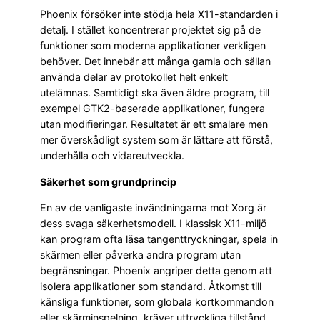
Phoenix försöker inte stödja hela X11-standarden i
detalj. I stället koncentrerar projektet sig på de
funktioner som moderna applikationer verkligen
behöver. Det innebär att många gamla och sällan
använda delar av protokollet helt enkelt
utelämnas. Samtidigt ska även äldre program, till
exempel GTK2-baserade applikationer, fungera
utan modifieringar. Resultatet är ett smalare men
mer överskådligt system som är lättare att förstå,
underhålla och vidareutveckla.
Säkerhet som grundprincip
En av de vanligaste invändningarna mot Xorg är
dess svaga säkerhetsmodell. I klassisk X11-miljö
kan program ofta läsa tangenttryckningar, spela in
skärmen eller påverka andra program utan
begränsningar. Phoenix angriper detta genom att
isolera applikationer som standard. Åtkomst till
känsliga funktioner, som globala kortkommandon
eller skärminspelning, kräver uttryckliga tillstånd.