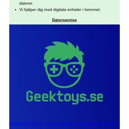
datorer.
Vi hjälper dig med digitala enheter i hemmet.
Datorservice
AMD EPYC 7302 – sexton kärnor byggda för servrar och