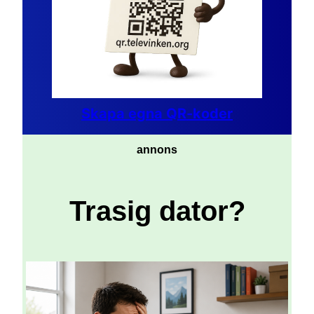
Skapa egna QR-koder
annons
Trasig dator?