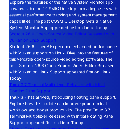
Explore the features of the native System Monitor app
now available on COSMIC Desktop, providing users with
essential performance tracking and system management
capabilities. The post COSMIC Desktop Gets a Native
System Monitor App appeared first on Linux Today.
Shotcut 26.6 Open-Source Video Editor Released with
Vulkan on Linux Support
Shotcut 26.6 is here! Experience enhanced performance
with Vulkan support on Linux. Dive into the features of
this versatile open-source video editing software. The
post Shotcut 26.6 Open-Source Video Editor Released
with Vulkan on Linux Support appeared first on Linux
Today.
Tmux 3.7 Terminal Multiplexer Released with Initial
Floating Pane Support
Tmux 3.7 has arrived, introducing floating pane support.
Explore how this update can improve your terminal
workflow and boost productivity. The post Tmux 3.7
Terminal Multiplexer Released with Initial Floating Pane
Support appeared first on Linux Today.
Akrites: The Latest Attempt to Protect Open-Source