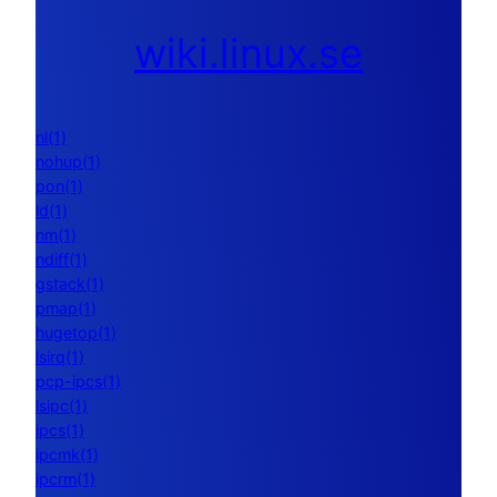
wiki.linux.se
nl(1)
nohup(1)
pon(1)
ld(1)
nm(1)
ndiff(1)
gstack(1)
pmap(1)
hugetop(1)
lsirq(1)
pcp-ipcs(1)
lsipc(1)
ipcs(1)
ipcmk(1)
ipcrm(1)