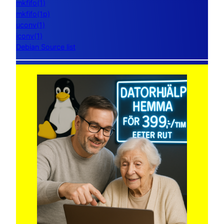
mkfifo(1)
mkfifo(1p)
uconv(1)
iconv(1)
Debian Source list