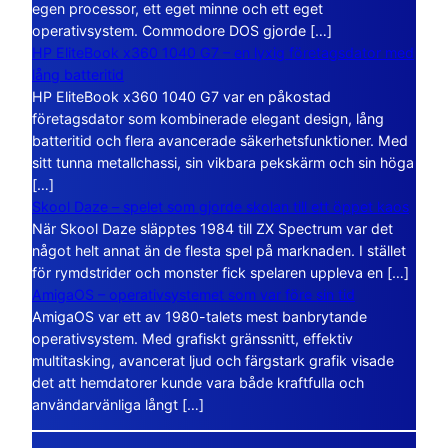
egen processor, ett eget minne och ett eget
operativsystem. Commodore DOS gjorde […]
HP EliteBook x360 1040 G7 – en lyxig företagsdator med
lång batteritid
HP EliteBook x360 1040 G7 var en påkostad
företagsdator som kombinerade elegant design, lång
batteritid och flera avancerade säkerhetsfunktioner. Med
sitt tunna metallchassi, sin vikbara pekskärm och sin höga
[…]
Skool Daze – spelet som gjorde skolan till ett öppet kaos
När Skool Daze släpptes 1984 till ZX Spectrum var det
något helt annat än de flesta spel på marknaden. I stället
för rymdstrider och monster fick spelaren uppleva en […]
AmigaOS – operativsystemet som var före sin tid
AmigaOS var ett av 1980-talets mest banbrytande
operativsystem. Med grafiskt gränssnitt, effektiv
multitasking, avancerat ljud och färgstark grafik visade
det att hemdatorer kunde vara både kraftfulla och
användarvänliga långt […]