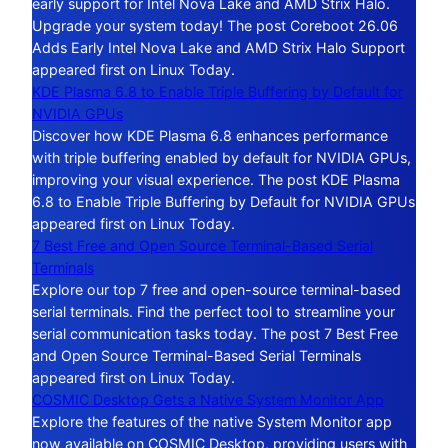
early support for Intel Nova Lake and AMD Strix Halo.
Upgrade your system today! The post Coreboot 26.06
Adds Early Intel Nova Lake and AMD Strix Halo Support
appeared first on Linux Today.
KDE Plasma 6.8 to Enable Triple Buffering by Default for
NVIDIA GPUs
Discover how KDE Plasma 6.8 enhances performance
with triple buffering enabled by default for NVIDIA GPUs,
improving your visual experience. The post KDE Plasma
6.8 to Enable Triple Buffering by Default for NVIDIA GPUs
appeared first on Linux Today.
7 Best Free and Open Source Terminal-Based Serial
Terminals
Explore our top 7 free and open-source terminal-based
serial terminals. Find the perfect tool to streamline your
serial communication tasks today. The post 7 Best Free
and Open Source Terminal-Based Serial Terminals
appeared first on Linux Today.
COSMIC Desktop Gets a Native System Monitor App
Explore the features of the native System Monitor app
now available on COSMIC Desktop, providing users with