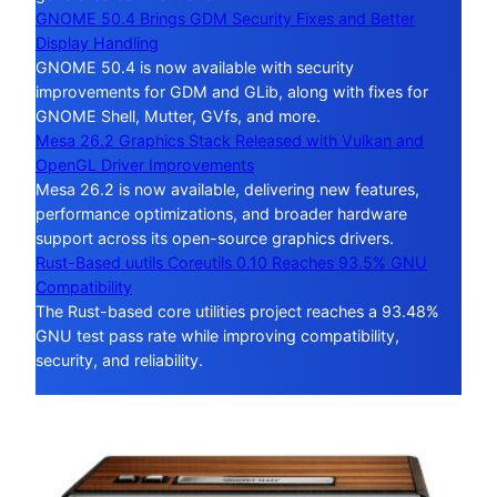
GNOME 50.4 Brings GDM Security Fixes and Better
Display Handling
GNOME 50.4 is now available with security
improvements for GDM and GLib, along with fixes for
GNOME Shell, Mutter, GVfs, and more.
Mesa 26.2 Graphics Stack Released with Vulkan and
OpenGL Driver Improvements
Mesa 26.2 is now available, delivering new features,
performance optimizations, and broader hardware
support across its open-source graphics drivers.
Rust-Based uutils Coreutils 0.10 Reaches 93.5% GNU
Compatibility
The Rust-based core utilities project reaches a 93.48%
GNU test pass rate while improving compatibility,
security, and reliability.