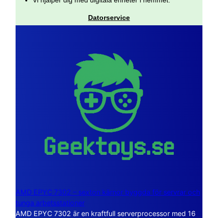
Datorservice
AMD EPYC 7302 – sexton kärnor byggda för servrar och
tunga arbetsstationer
AMD EPYC 7302 är en kraftfull serverprocessor med 16