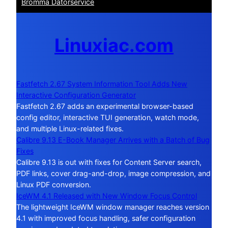
Bromma Datorservice
Linuxiac.com
Fastfetch 2.67 System Information Tool Adds New
Interactive Configuration Generator
Fastfetch 2.67 adds an experimental browser-based
config editor, interactive TUI generation, watch mode,
and multiple Linux-related fixes.
Calibre 9.13 E-Book Manager Arrives with a Batch of Bug
Fixes
Calibre 9.13 is out with fixes for Content Server search,
PDF links, cover drag-and-drop, image compression, and
Linux PDF conversion.
IceWM 4.1 Released with New Window Focus Control
The lightweight IceWM window manager reaches version
4.1 with improved focus handling, safer configuration