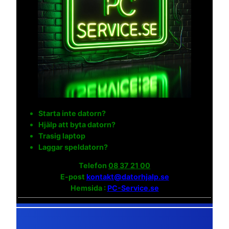
Starta inte datorn?
Hjälp att byta datorn?
Trasig laptop
Laggar speldatorn?
Telefon
08 37 21 00
E-post
kontakt@datorhjalp.se
Hemsida :
PC-Service.se