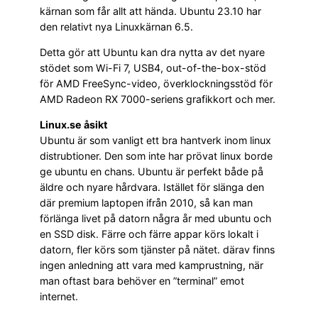
kärnan som får allt att hända. Ubuntu 23.10 har
den relativt nya Linuxkärnan 6.5.
Detta gör att Ubuntu kan dra nytta av det nyare
stödet som Wi-Fi 7, USB4, out-of-the-box-stöd
för AMD FreeSync-video, överklockningsstöd för
AMD Radeon RX 7000-seriens grafikkort och mer.
Linux.se åsikt
Ubuntu är som vanligt ett bra hantverk inom linux
distrubtioner. Den som inte har prövat linux borde
ge ubuntu en chans. Ubuntu är perfekt både på
äldre och nyare hårdvara. Istället för slänga den
där premium laptopen ifrån 2010, så kan man
förlänga livet på datorn några år med ubuntu och
en SSD disk. Färre och färre appar körs lokalt i
datorn, fler körs som tjänster på nätet. därav finns
ingen anledning att vara med kamprustning, när
man oftast bara behöver en ”terminal” emot
internet.