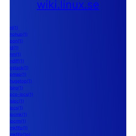
wiki.linux.se
nl(1)
nohup(1)
pon(1)
ld(1)
nm(1)
ndiff(1)
gstack(1)
pmap(1)
hugetop(1)
lsirq(1)
pcp-ipcs(1)
lsipc(1)
ipcs(1)
ipcmk(1)
ipcrm(1)
mkfifo(1)
mkfifo(1p)