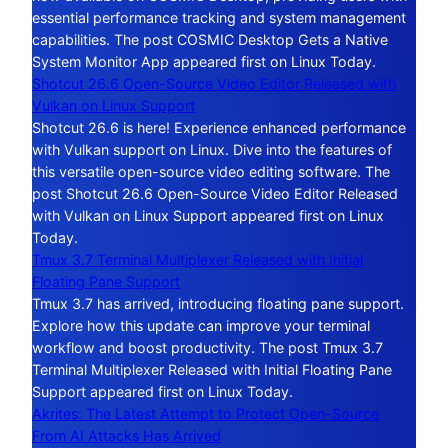
essential performance tracking and system management
capabilities. The post COSMIC Desktop Gets a Native
System Monitor App appeared first on Linux Today.
Shotcut 26.6 Open-Source Video Editor Released with
Vulkan on Linux Support
Shotcut 26.6 is here! Experience enhanced performance
with Vulkan support on Linux. Dive into the features of
this versatile open-source video editing software. The
post Shotcut 26.6 Open-Source Video Editor Released
with Vulkan on Linux Support appeared first on Linux
Today.
Tmux 3.7 Terminal Multiplexer Released with Initial
Floating Pane Support
Tmux 3.7 has arrived, introducing floating pane support.
Explore how this update can improve your terminal
workflow and boost productivity. The post Tmux 3.7
Terminal Multiplexer Released with Initial Floating Pane
Support appeared first on Linux Today.
Akrites: The Latest Attempt to Protect Open-Source
From AI Attacks Has Arrived