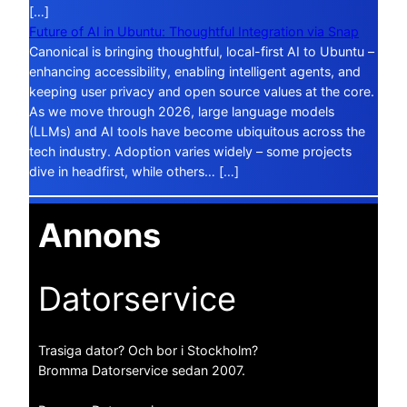
[…]
Future of AI in Ubuntu: Thoughtful Integration via Snap
Canonical is bringing thoughtful, local-first AI to Ubuntu –
enhancing accessibility, enabling intelligent agents, and
keeping user privacy and open source values at the core.
As we move through 2026, large language models
(LLMs) and AI tools have become ubiquitous across the
tech industry. Adoption varies widely – some projects
dive in headfirst, while others… […]
Annons
Datorservice
Trasiga dator? Och bor i Stockholm?
Bromma Datorservice sedan 2007.