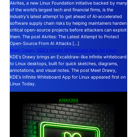
Akrites, a new Linux Foundation initiative backed by many
of the world’s largest tech and financial firms, is the
industry’s latest attempt to get ahead of AI‑accelerated
software supply chain risks by helping maintainers harden
critical open-source projects before attackers can exploit
them. The post Akrites: The Latest Attempt to Protect
Open-Source From AI Attacks […]
Meet Drawy, KDE’s Infinite Whiteboard App for Linux
KDE’s Drawy brings an Excalidraw-like infinite whiteboard
to Linux desktops, built for quick sketches, diagrams,
annotations, and visual notes. The post Meet Drawy,
KDE’s Infinite Whiteboard App for Linux appeared first on
Linux Today.
ANNONS