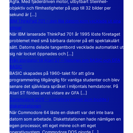
Agfa. Med fjäderdriven motor, utbytbart Steinheil-
objektiv och filmhastigheter på upp till 32 bilder per
sekund är […]
IBM ThinkPad 701 – den lilla datorn som vecklade ut sina
vingar
När IBM lanserade ThinkPad 701 år 1995 löste företaget
problemet med små bärbara datorer på ett spektakulärt
sätt. Datorns delade tangentbord vecklade automatiskt ut
sig när locket öppnades och […]
Från stordator till Atari ST – historien om BASIC och GFA
BASIC
BASIC skapades på 1960-talet för att göra
programmering tillgänglig för vanliga studenter och blev
senare det självklara språket i miljontals hemdatorer. På
Atari ST fördes arvet vidare av GFA […]
Commodore DOS – operativsystemet som bodde i
diskettstationen
När Commodore 64 läste en diskett var det inte bara
datorn som arbetade. Diskettstationen hade nämligen en
egen processor, ett eget minne och ett eget
operativsystem. Commodore DOS gjorde […]