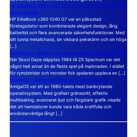
HP EliteBook x360 1040 G7 – en lyxig företagsdator med
lång batteritid
HP EliteBook x360 1040 G7 var en påkostad
företagsdator som kombinerade elegant design, lång
batteritid och flera avancerade säkerhetsfunktioner. Med
sitt tunna metallchassi, sin vikbara pekskärm och sin höga
[…]
Skool Daze – spelet som gjorde skolan till ett öppet kaos
När Skool Daze släpptes 1984 till ZX Spectrum var det
något helt annat än de flesta spel på marknaden. I stället
för rymdstrider och monster fick spelaren uppleva en […]
AmigaOS – operativsystemet som var före sin tid
AmigaOS var ett av 1980-talets mest banbrytande
operativsystem. Med grafiskt gränssnitt, effektiv
multitasking, avancerat ljud och färgstark grafik visade
det att hemdatorer kunde vara både kraftfulla och
användarvänliga långt […]