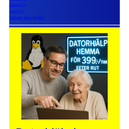
uconv(1)
iconv(1)
Debian Source list