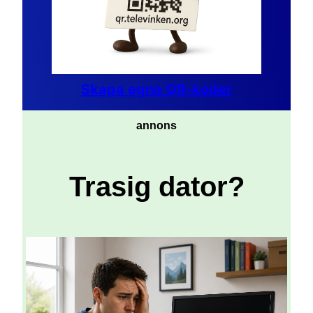
Skapa egna QR-koder
annons
Trasig dator?