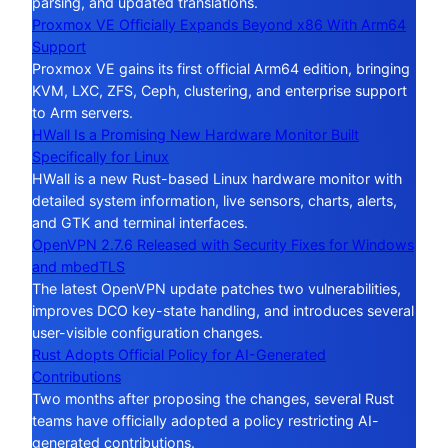
parsing, and updated translations.
Proxmox VE Officially Expands Beyond x86 With Arm64
Support
Proxmox VE gains its first official Arm64 edition, bringing
KVM, LXC, ZFS, Ceph, clustering, and enterprise support
to Arm servers.
HWall Is a Promising New Hardware Monitor Built
Specifically for Linux
HWall is a new Rust-based Linux hardware monitor with
detailed system information, live sensors, charts, alerts,
and GTK and terminal interfaces.
OpenVPN 2.7.6 Released with Security Fixes for Windows
and mbedTLS
The latest OpenVPN update patches two vulnerabilities,
improves DCO key-state handling, and introduces several
user-visible configuration changes.
Rust Adopts Official Policy for AI-Generated
Contributions
Two months after proposing the changes, several Rust
teams have officially adopted a policy restricting AI-
generated contributions.