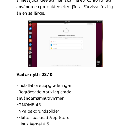
sinnessjuka idée att man skall ha ett konto för att
använda en produkten eller tjänst. Förvisso frivillig
än en så länge.
Vad är nytt i 23.10
-Installationsuppgraderingar
–Begränsade oprivilegierade
användarnamnutrymmen
-GNOME 45
-Nya bakgrundsbilder
-Flutter-baserad App Store
-Linux Kernel 6.5