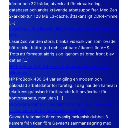
kärnor och 32 trådar, utvecklad för virtualisering,
databaser och andra krävande arbetsuppgifter. Med Zen
2-arkitektur, 128 MB L3-cache, åttakanaligt DDR4-minne
[…]
LaserDisc – den jättelika filmskivan som visade vägen mot
DVD
LaserDisc var den stora, blanka videoskivan som lovade
bättre bild, bättre ljud och snabbare åtkomst än VHS.
Trots att formatet aldrig slog igenom på bred front blev
det en […]
HP ProBook 430 G4 – en arbetsdator från tiden före
Windows 11
HP ProBook 430 G4 var en gång en modern och
påkostad arbetsdator för företag. I dag har den hamnat i
teknikens gränsland: fortfarande fullt användbar för
kontorsarbete, men utan […]
Dubbelåtta Kameran Gevaert Automatic – en mekanisk
filmkamera från 8 mm-filmens storhetstid
Gevaert Automatic är en ovanlig mekanisk dubbel-8-
kamera från tiden före Gevaerts sammanslagning med