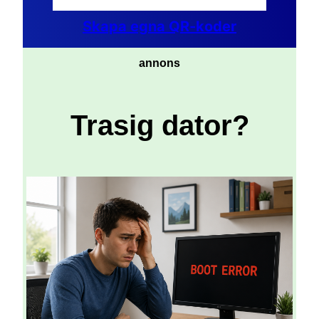
Skapa egna QR-koder
annons
Trasig dator?