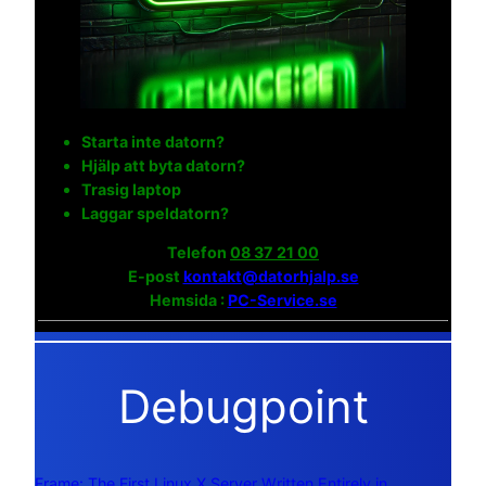
Starta inte datorn?
Hjälp att byta datorn?
Trasig laptop
Laggar speldatorn?
Telefon
08 37 21 00
E-post
kontakt@datorhjalp.se
Hemsida :
PC-Service.se
Debugpoint
Frame: The First Linux X Server Written Entirely in