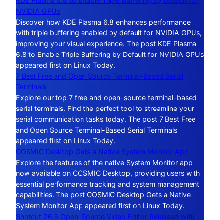
KDE Plasma 6.8 to Enable Triple Buffering by Default for
NVIDIA GPUs
Discover how KDE Plasma 6.8 enhances performance
with triple buffering enabled by default for NVIDIA GPUs,
improving your visual experience. The post KDE Plasma
6.8 to Enable Triple Buffering by Default for NVIDIA GPUs
appeared first on Linux Today.
7 Best Free and Open Source Terminal-Based Serial
Terminals
Explore our top 7 free and open-source terminal-based
serial terminals. Find the perfect tool to streamline your
serial communication tasks today. The post 7 Best Free
and Open Source Terminal-Based Serial Terminals
appeared first on Linux Today.
COSMIC Desktop Gets a Native System Monitor App
Explore the features of the native System Monitor app
now available on COSMIC Desktop, providing users with
essential performance tracking and system management
capabilities. The post COSMIC Desktop Gets a Native
System Monitor App appeared first on Linux Today.
Shotcut 26.6 Open-Source Video Editor Released with