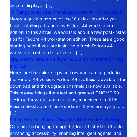
system display,… […]
10 Things to do After Installing Fedora 44 (Workstation)
Here’s a quick rundown of the 10 quick tips after you
finish installing a brand new Fedora 44 workstation
edition. In this article, we will talk about a few post-install
tips for Fedora 44 workstation edition. These are a good
starting point if you are installing a fresh Fedora 44
workstation edition for all user… […]
Upgrade to Fedora 44 from Fedora 43 Workstation (GUI
and CLI)
Here’s are the quick steps on how you can upgrade to
the Fedora 44 version. Fedora 44 is officially available for
download and the upgrade channels are now available.
This release brings the latest and greatest GNOME 50
desktop for workstation editions, refinements to KDE
Plasma desktop and more updates. If you are trying to…
[…]
Future of AI in Ubuntu: Thoughtful Integration via Snap
Canonical is bringing thoughtful, local-first AI to Ubuntu –
enhancing accessibility, enabling intelligent agents, and