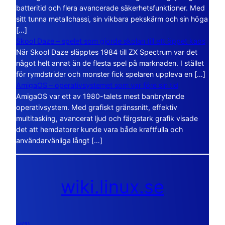
batteritid och flera avancerade säkerhetsfunktioner. Med
sitt tunna metallchassi, sin vikbara pekskärm och sin höga
[…]
Skool Daze – spelet som gjorde skolan till ett öppet kaos
När Skool Daze släpptes 1984 till ZX Spectrum var det
något helt annat än de flesta spel på marknaden. I stället
för rymdstrider och monster fick spelaren uppleva en […]
AmigaOS – operativsystemet som var före sin tid
AmigaOS var ett av 1980-talets mest banbrytande
operativsystem. Med grafiskt gränssnitt, effektiv
multitasking, avancerat ljud och färgstark grafik visade
det att hemdatorer kunde vara både kraftfulla och
användarvänliga långt […]
wiki.linux.se
nl(1)