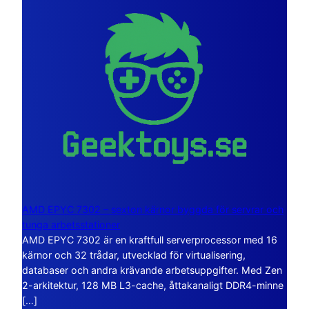
AMD EPYC 7302 – sexton kärnor byggda för servrar och
tunga arbetsstationer
AMD EPYC 7302 är en kraftfull serverprocessor med 16
kärnor och 32 trådar, utvecklad för virtualisering,
databaser och andra krävande arbetsuppgifter. Med Zen
2-arkitektur, 128 MB L3-cache, åttakanaligt DDR4-minne
[…]