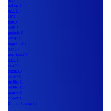
nohup(1)
pon(1)
ld(1)
nm(1)
ndiff(1)
gstack(1)
pmap(1)
hugetop(1)
lsirq(1)
pcp-ipcs(1)
lsipc(1)
ipcs(1)
ipcmk(1)
ipcrm(1)
mkfifo(1)
mkfifo(1p)
uconv(1)
iconv(1)
Debian Source list