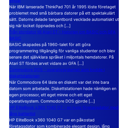
vingar
När IBM lanserade ThinkPad 701 år 1995 löste företaget
problemet med små bärbara datorer på ett spektakulärt
sätt. Datorns delade tangentbord vecklade automatiskt ut
sig när locket öppnades och […]
Från stordator till Atari ST – historien om BASIC och GFA
BASIC
BASIC skapades på 1960-talet för att göra
programmering tillgänglig för vanliga studenter och blev
senare det självklara språket i miljontals hemdatorer. På
Atari ST fördes arvet vidare av GFA […]
Commodore DOS – operativsystemet som bodde i
diskettstationen
När Commodore 64 läste en diskett var det inte bara
datorn som arbetade. Diskettstationen hade nämligen en
egen processor, ett eget minne och ett eget
operativsystem. Commodore DOS gjorde […]
HP EliteBook x360 1040 G7 – en lyxig företagsdator med
lång batteritid
HP EliteBook x360 1040 G7 var en påkostad
företagsdator som kombinerade elegant design, lång