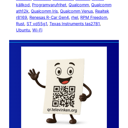
källkod
, 
Programvarufrihet
, 
Qualcomm
, 
Qualcomm
ath12k
, 
Qualcomm Iris
, 
Qualcomm Venus
, 
Realtek
r8169
, 
Renesas R-Car Gen4
, 
rhel
, 
RPM Freedom
, 
Rust
, 
ST vd55g1
, 
Texas Instruments tas2781
, 
Ubuntu
, 
Wi-Fi