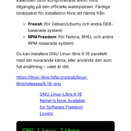
Källkoden (som komprimerade arkiv) finns
tillgänglig på den officiella webbplatsen. Färdiga
binärpaket för installation finns att hämta från:
Freesh
(för Debian/Ubuntu och andra DEB-
baserade system)
RPM Freedom
(för Fedora, RHEL och andra
RPM-baserade system)
Du kan installera GNU Linux-libre 6.16 parallellt
med din nuvarande kärna, eller använda den som
full ersättning – valet är ditt.
https://linux-libre.fsfla.org/pub/linux-
libre/releases/6.16-gnu
GNU Linux-Libre 6.16
Kernel Is Now Available
for Software Freedom
Lovers
GNU Linux‑libre