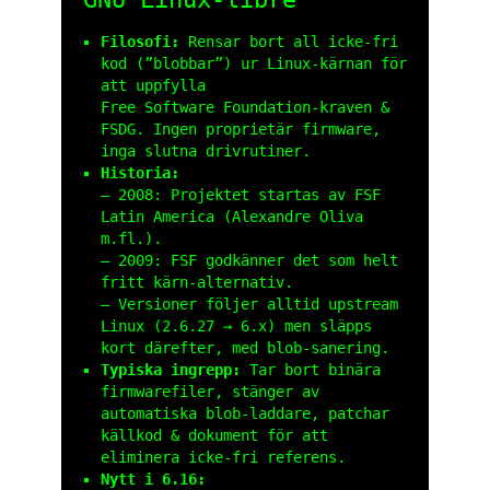
Filosofi:
Rensar bort all icke‑fri
kod (”blobbar”) ur Linux‑kärnan för
att uppfylla
Free Software Foundation‑kraven &
FSDG. Ingen proprietär firmware,
inga slutna drivrutiner.
Historia:
– 2008: Projektet startas av FSF
Latin America (Alexandre Oliva
m.fl.).
– 2009: FSF godkänner det som helt
fritt kärn‑alternativ.
– Versioner följer alltid upstream
Linux (
2.6.27
→
6.x
) men släpps
kort därefter, med blob‑sanering.
Typiska ingrepp:
Tar bort binära
firmware­filer, stänger av
automatiska blob‑laddare, patchar
källkod & dokument för att
eliminera icke‑fri referens.
Nytt i 6.16: