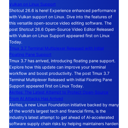
Vulkan on Linux Support
Shotcut 26.6 is here! Experience enhanced performance
with Vulkan support on Linux. Dive into the features of
this versatile open-source video editing software. The
post Shotcut 26.6 Open-Source Video Editor Released
with Vulkan on Linux Support appeared first on Linux
Today.
Tmux 3.7 Terminal Multiplexer Released with Initial
Floating Pane Support
Tmux 3.7 has arrived, introducing floating pane support.
Explore how this update can improve your terminal
workflow and boost productivity. The post Tmux 3.7
Terminal Multiplexer Released with Initial Floating Pane
Support appeared first on Linux Today.
Akrites: The Latest Attempt to Protect Open-Source
From AI Attacks Has Arrived
Akrites, a new Linux Foundation initiative backed by many
of the world’s largest tech and financial firms, is the
industry’s latest attempt to get ahead of AI‑accelerated
software supply chain risks by helping maintainers harden