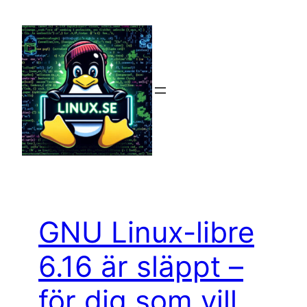
Hoppa
till
innehåll
GNU Linux-libre
6.16 är släppt –
för dig som vill