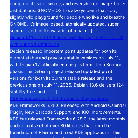
components safe, simple, and reversible on image-based
distributions. GNOME OS has always been that cool,
slightly wild playground for people who live and breathe
GNOME. It’s image-based, atomically updated, super
secure… and until now, a bit of a pain… […]
Debian 12.15 and 13.6 Released: Bookworm Enters LTS
with Support Until 2028
Debian released important point updates for both its
current stable and previous stable versions on July 11,
with Debian 12 officially entering its Long Term Support
phase. The Debian project released updated point
versions for both its current stable release and the
previous one on July 11, 2026. Debian 13.6 delivers 124
stability fixes and… […]
KDE Frameworks 6.28.0 Released: Key Features
KDE Frameworks 6.28.0 Released with Android Calendar
Plugin, New Barcode Support, and KIO Improvements.
KDE has released Frameworks 6.28.0, the latest monthly
update to its set of over 80 libraries that form the
foundation of Plasma and most KDE applications. This