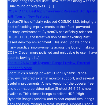
release brings several useful new features along with the
usual round of bug fixes… […]
COSMIC 1.1.0 Desktop Environment Released: Big Update
with Tons of New Features
System76 has officially released COSMIC 1.1.0, bringing a
host of exciting improvements to their Rust-powered
desktop environment. System76 has officially released
COSMIC 1.1.0, the latest version of their exciting Rust-
based desktop environment. This solid update brings
many practical improvements across the board, making
COSMIC even more polished and enjoyable to use. I have
been following… […]
Shotcut 26.6: High Dynamic Range Preview, External
Monitor & More
Shotcut 26.6 brings powerful High Dynamic Range
preview, restored external monitor support, and several
useful improvements. A new version of the popular free
and open-source video editor Shotcut 26.6.25 is now
available. This release brings excellent HDR (High
Dynamic Range) preview and export capabilities, brings
back the long-missing external monitor support using a