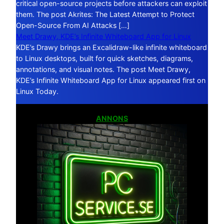
critical open-source projects before attackers can exploit
them. The post Akrites: The Latest Attempt to Protect
Open-Source From AI Attacks […]
Meet Drawy, KDE’s Infinite Whiteboard App for Linux
KDE’s Drawy brings an Excalidraw-like infinite whiteboard
to Linux desktops, built for quick sketches, diagrams,
annotations, and visual notes. The post Meet Drawy,
KDE’s Infinite Whiteboard App for Linux appeared first on
Linux Today.
ANNONS