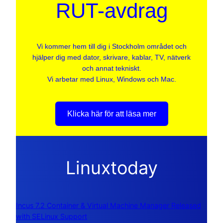
RUT-avdrag
Vi kommer hem till dig i Stockholm området och
hjälper dig med dator, skrivare, kablar, TV, nätverk
och annat tekniskt.
Vi arbetar med Linux, Windows och Mac.
Klicka här för att läsa mer
Linuxtoday
Incus 7.2 Container & Virtual Machine Manager Released
with SELinux Support