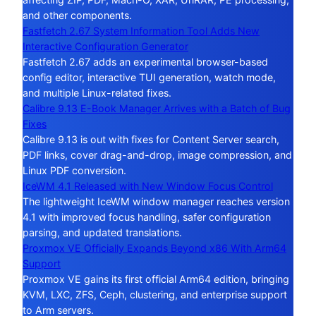
and other components.
Fastfetch 2.67 System Information Tool Adds New
Interactive Configuration Generator
Fastfetch 2.67 adds an experimental browser-based
config editor, interactive TUI generation, watch mode,
and multiple Linux-related fixes.
Calibre 9.13 E-Book Manager Arrives with a Batch of Bug
Fixes
Calibre 9.13 is out with fixes for Content Server search,
PDF links, cover drag-and-drop, image compression, and
Linux PDF conversion.
IceWM 4.1 Released with New Window Focus Control
The lightweight IceWM window manager reaches version
4.1 with improved focus handling, safer configuration
parsing, and updated translations.
Proxmox VE Officially Expands Beyond x86 With Arm64
Support
Proxmox VE gains its first official Arm64 edition, bringing
KVM, LXC, ZFS, Ceph, clustering, and enterprise support
to Arm servers.