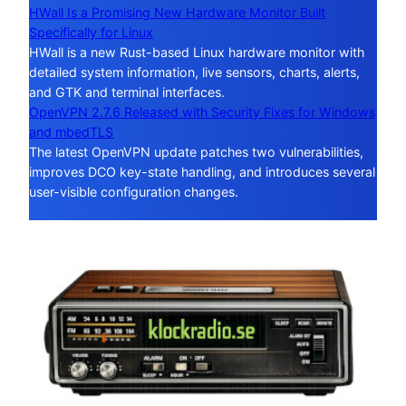
HWall Is a Promising New Hardware Monitor Built
Specifically for Linux
HWall is a new Rust-based Linux hardware monitor with
detailed system information, live sensors, charts, alerts,
and GTK and terminal interfaces.
OpenVPN 2.7.6 Released with Security Fixes for Windows
and mbedTLS
The latest OpenVPN update patches two vulnerabilities,
improves DCO key-state handling, and introduces several
user-visible configuration changes.