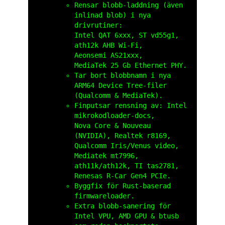
Rensar blobb‑laddning (även
inlinad blob) i nya
drivrutiner:
Intel QAT 6xxx, ST vd55g1,
ath12k AHB Wi‑Fi,
Aeonsemi AS21xxx,
MediaTek 25 Gb Ethernet PHY.
Tar bort blobbnamn i nya
ARM64 Device Tree‑filer
(Qualcomm & MediaTek).
Finputsar rensning av: Intel
mikrokod­loader‑docs,
Nova Core & Nouveau
(NVIDIA), Realtek r8169,
Qualcomm Iris/Venus video,
Mediatek mt7996,
ath11k/ath12k, TI tas2781,
Renesas R‑Car Gen4 PCIe.
Byggfix för Rust‑baserad
firmware­loader.
Extra blobb‑sanering för
Intel VPU, AMD GPU & btusb