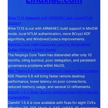
Wine 11.15 Released with ARM64EC and Local NTLM
Support
Wine 11.15 is out with ARM64EC build support in MinGW
mode, local NTLM authentication, more BCrypt KDF
algorithms, and WindowsCodecs improvements.
Nixpkgs Core Team Dissolves, Leaving Governance
Duties Without a Direct Owner
The Nixpkgs Core Team has disbanded after only 10
months, citing burnout, poor delegation, and persistent
governance problems within NixOS.
KDE Plasma 6.8 Improves Remote Desktop Performance
KDE Plasma 6.8 will bring faster remote desktop
performance, lower latency on poor connections,
reduced memory usage, and several UI refinements.
ClamAV 1.5.4 Open-Source Antivirus Fixes Eight Security
Vulnerabilities
ClamAV 1.5.4 is now available with fixes for eight CVEs
affecting ZIP, PDF, Mach-O, XAR, UnRAR, PE processing,