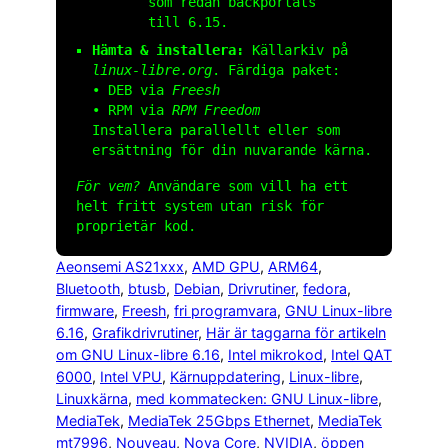
som redan backportats
till 6.15.
Hämta & installera:
Källarkiv på
linux-libre.org
. Färdiga paket:
• DEB via
Freesh
• RPM via
RPM Freedom
Installera parallellt eller som
ersättning för din nuvarande kärna.
För vem?
Användare som vill ha ett
helt fritt system utan risk för
proprietär kod.
Aeonsemi AS21xxx
, 
AMD GPU
, 
ARM64
, 
Bluetooth
, 
btusb
, 
Debian
, 
Drivrutiner
, 
fedora
, 
firmware
, 
Freesh
, 
fri programvara
, 
GNU Linux-libre
6.16
, 
Grafikdrivrutiner
, 
Här är taggarna för artikeln
om GNU Linux-libre 6.16
, 
Intel mikrokod
, 
Intel QAT
6000
, 
Intel VPU
, 
Kärnuppdatering
, 
Linux-libre
, 
Linuxkärna
, 
med kommatecken: GNU Linux-libre
, 
MediaTek
, 
MediaTek 25Gbps Ethernet
, 
MediaTek
mt7996
, 
Nouveau
, 
Nova Core
, 
NVIDIA
, 
öppen