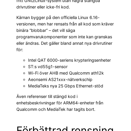
fritt GNU/Linux-system utan några stängda
drivrutiner eller icke-fri kod.
Kärnan bygger på den officiella Linux 6.16-
versionen, men har rensats från all kod som kräver
binära “blobbar” – det vill säga
programvarukomponenter som inte kan granskas
eller ändras. Det gäller bland annat nya drivrutiner
för:
Intel QAT 6000-seriens krypteringsenheter
ST:s vd55g1-sensor
Wi-Fi över AHB med Qualcomm ath12k
Aeonsemi AS21xxx-nätverkschip
MediaTeks nya 25 Gbps Ethernet-stöd
Även referenser till stängd kod i
enhetsbeskrivningar för ARM64-enheter från
Qualcomm och MediaTek har tagits bort.
Förbättrad rensning