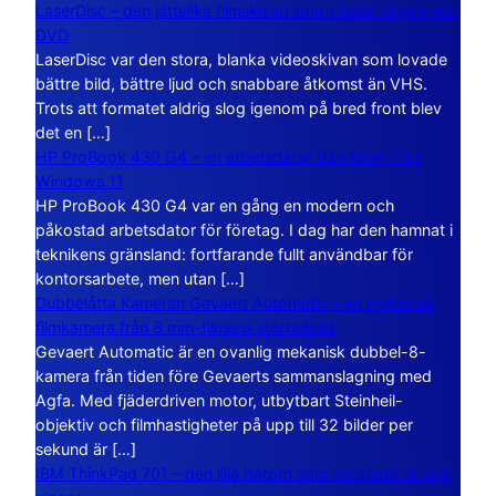
LaserDisc – den jättelika filmskivan som visade vägen mot
DVD
LaserDisc var den stora, blanka videoskivan som lovade
bättre bild, bättre ljud och snabbare åtkomst än VHS.
Trots att formatet aldrig slog igenom på bred front blev
det en […]
HP ProBook 430 G4 – en arbetsdator från tiden före
Windows 11
HP ProBook 430 G4 var en gång en modern och
påkostad arbetsdator för företag. I dag har den hamnat i
teknikens gränsland: fortfarande fullt användbar för
kontorsarbete, men utan […]
Dubbelåtta Kameran Gevaert Automatic – en mekanisk
filmkamera från 8 mm-filmens storhetstid
Gevaert Automatic är en ovanlig mekanisk dubbel-8-
kamera från tiden före Gevaerts sammanslagning med
Agfa. Med fjäderdriven motor, utbytbart Steinheil-
objektiv och filmhastigheter på upp till 32 bilder per
sekund är […]
IBM ThinkPad 701 – den lilla datorn som vecklade ut sina