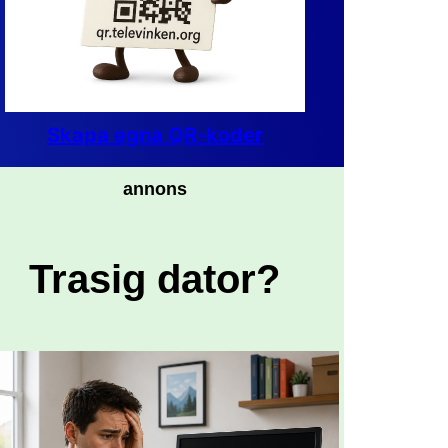
Skapa egna QR-koder
annons
Trasig dator?