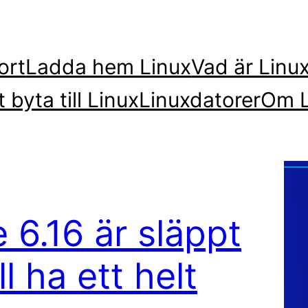
ort
Ladda hem Linux
Vad är Linu
t byta till Linux
Linuxdatorer
Om L
 6.16 är släppt
l ha ett helt