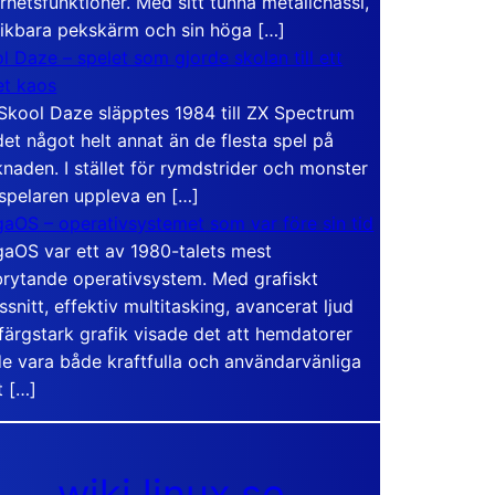
rhetsfunktioner. Med sitt tunna metallchassi,
vikbara pekskärm och sin höga […]
l Daze – spelet som gjorde skolan till ett
t kaos
Skool Daze släpptes 1984 till ZX Spectrum
det något helt annat än de flesta spel på
naden. I stället för rymdstrider och monster
 spelaren uppleva en […]
aOS – operativsystemet som var före sin tid
aOS var ett av 1980-talets mest
rytande operativsystem. Med grafiskt
ssnitt, effektiv multitasking, avancerat ljud
färgstark grafik visade det att hemdatorer
e vara både kraftfulla och användarvänliga
t […]
wiki.linux.se