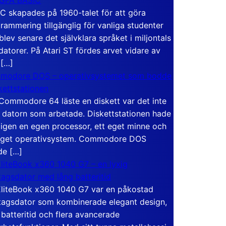
C skapades på 1960-talet för att göra
rammering tillgänglig för vanliga studenter
blev senare det självklara språket i miljontals
atorer. På Atari ST fördes arvet vidare av
 […]
modore DOS – operativsystemet som bodde
skettstationen
Commodore 64 läste en diskett var det inte
 datorn som arbetade. Diskettstationen hade
igen en egen processor, ett eget minne och
eget operativsystem. Commodore DOS
de […]
liteBook x360 1040 G7 – en lyxig
tagsdator med lång batteritid
liteBook x360 1040 G7 var en påkostad
tagsdator som kombinerade elegant design,
 batteritid och flera avancerade