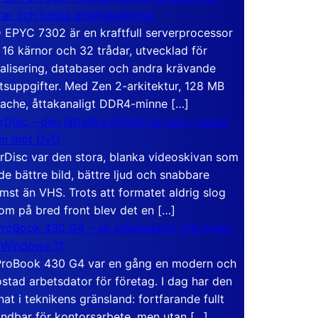
rar och tunga arbetsstationer
EPYC 7302 är en kraftfull serverprocessor
16 kärnor och 32 trådar, utvecklad för
ualisering, databaser och andra krävande
tsuppgifter. Med Zen 2-arkitektur, 128 MB
ache, åttakanaligt DDR4-minne […]
rDisc – den jättelika filmskivan som visade
en mot DVD
rDisc var den stora, blanka videoskivan som
de bättre bild, bättre ljud och snabbare
mst än VHS. Trots att formatet aldrig slog
om på bred front blev det en […]
roBook 430 G4 – en arbetsdator från tiden
 Windows 11
roBook 430 G4 var en gång en modern och
stad arbetsdator för företag. I dag har den
at i teknikens gränsland: fortfarande fullt
ndbar för kontorsarbete, men utan […]