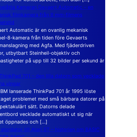
elåtta Kameran Gevaert Automatic – en
nisk filmkamera från 8 mm-filmens
hetstid
ert Automatic är en ovanlig mekanisk
el-8-kamera från tiden före Gevaerts
anslagning med Agfa. Med fjäderdriven
r, utbytbart Steinheil-objektiv och
hastigheter på upp till 32 bilder per sekund är
ThinkPad 701 – den lilla datorn som vecklade
ina vingar
IBM lanserade ThinkPad 701 år 1995 löste
taget problemet med små bärbara datorer på
spektakulärt sätt. Datorns delade
entbord vecklade automatiskt ut sig när
et öppnades och […]
 stordator till Atari ST – historien om BASIC
 GFA BASIC