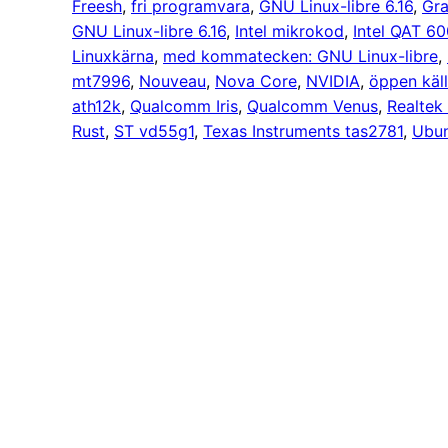
Freesh
, 
fri programvara
, 
GNU Linux-libre 6.16
, 
Gra
GNU Linux-libre 6.16
, 
Intel mikrokod
, 
Intel QAT 6
Linuxkärna
, 
med kommatecken: GNU Linux-libre
, 
mt7996
, 
Nouveau
, 
Nova Core
, 
NVIDIA
, 
öppen käl
ath12k
, 
Qualcomm Iris
, 
Qualcomm Venus
, 
Realtek
Rust
, 
ST vd55g1
, 
Texas Instruments tas2781
, 
Ubu