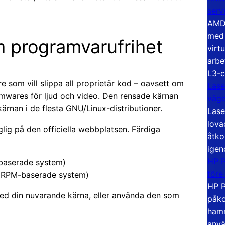
serv
AMD 
med 
m programvarufrihet
virt
arbe
L3-c
e som vill slippa all proprietär kod – oavsett om
Lase
firmwares för ljud och video. Den rensade kärnan
väg
kärnan i de flesta GNU/Linux-distributioner.
Lase
lova
lig på den officiella webbplatsen. Färdiga
åtko
igen
HP P
baserade system)
före
a RPM-baserade system)
HP P
 med din nuvarande kärna, eller använda den som
påko
hamn
anvä