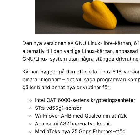
Den nya versionen av GNU Linux-libre-kärnan, 6.16,
alternativ till den vanliga Linux-kärnan, anpassad 
GNU/Linux-system utan några stängda drivrutiner e
Kärnan bygger på den officiella Linux 6.16-versio
binära “blobbar” – det vill säga programvarukomp
gäller bland annat nya drivrutiner för:
Intel QAT 6000-seriens krypteringsenheter
ST:s vd55g1-sensor
Wi-Fi över AHB med Qualcomm ath12k
Aeonsemi AS21xxx-nätverkschip
MediaTeks nya 25 Gbps Ethernet-stöd