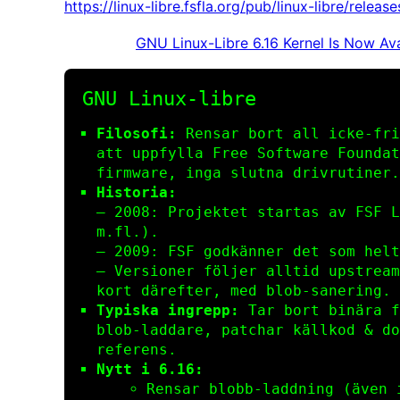
https://linux-libre.fsfla.org/pub/linux-libre/releas
GNU Linux-Libre 6.16 Kernel Is Now Av
GNU Linux‑libre
Filosofi:
Rensar bort all icke‑fri
att uppfylla Free Software Foundat
firmware, inga slutna drivrutiner.
Historia:
– 2008: Projektet startas av FSF L
m.fl.).
– 2009: FSF godkänner det som helt
– Versioner följer alltid upstream
kort därefter, med blob‑sanering.
Typiska ingrepp:
Tar bort binära fi
blob‑laddare, patchar källkod & do
referens.
Nytt i 6.16:
Rensar blobb‑laddning (även 