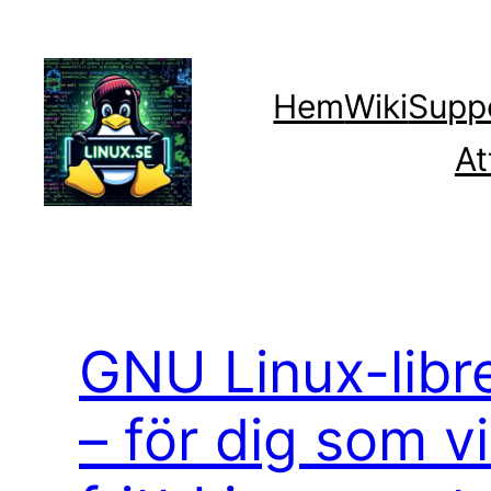
Hoppa
till
innehåll
Hem
Wiki
Supp
At
GNU Linux-libre
– för dig som vil