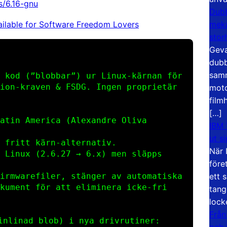
es/6.16-gnu
Dubb
ailable for Software Freedom Lovers
meka
stor
Geva
dubb
samm
 kod (”blobbar”) ur Linux‑kärnan för
ion‑kraven & FSDG. Ingen proprietär
moto
film
[…]
atin America (Alexandre Oliva
IBM 
ut s
 fritt kärn‑alternativ.
När 
 Linux (
2.6.27
→
6.x
) men släpps
före
rmware­filer, stänger av automatiska
ett 
kument för att eliminera icke‑fri
tang
lock
Från
inlinad blob) i nya drivrutiner:
och