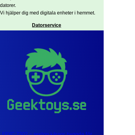
datorer.
Vi hjälper dig med digitala enheter i hemmet.
Datorservice
EPYC 7302 – sexton kärnor byggda för