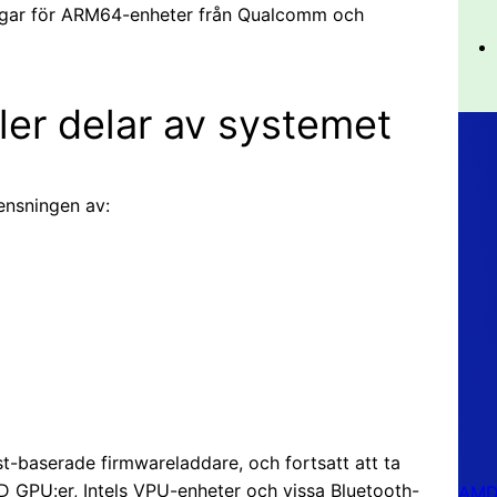
ningar för ARM64-enheter från Qualcomm och
fler delar av systemet
rensningen av:
t-baserade firmwareladdare, och fortsatt att ta
 GPU:er, Intels VPU-enheter och vissa Bluetooth-
AMD 