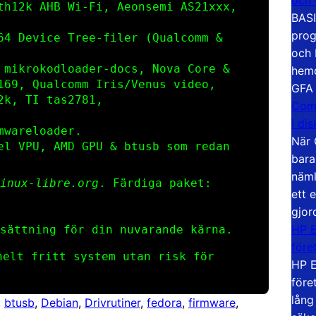
th12k AHB Wi‑Fi, Aeonsemi AS21xxx,
BASI
prog
64 Device Tree‑filer (Qualcomm &
och 
 mikrokod­loader‑docs, Nova Core &
hemd
169, Qualcomm Iris/Venus video,
GFA
2k, TI tas2781,
Com
i di
ware­loader.
När 
el VPU, AMD GPU & btusb som redan
bara
näml
inux-libre.org
. Färdiga paket:
ett 
gjor
HP E
sättning för din nuvarande kärna.
före
elt fritt system utan risk för
HP E
före
lång
, 
btusb
, 
Debian
, 
Drivrutiner
, 
fedora
, 
firmware
, 