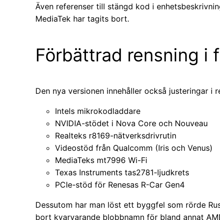
Även referenser till stängd kod i enhetsbeskriv
MediaTek har tagits bort.
Förbättrad rensning i 
Den nya versionen innehåller också justeringar i 
Intels mikrokodladdare
NVIDIA-stödet i Nova Core och Nouveau
Realteks r8169-nätverksdrivrutin
Videostöd från Qualcomm (Iris och Venus)
MediaTeks mt7996 Wi-Fi
Texas Instruments tas2781-ljudkrets
PCIe-stöd för Renesas R-Car Gen4
Dessutom har man löst ett byggfel som rörde Rus
bort kvarvarande blobbnamn för bland annat AMD