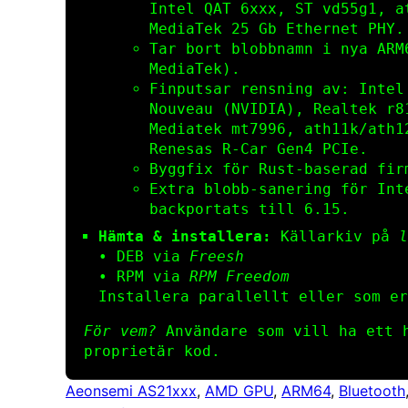
Intel QAT 6xxx, ST vd55g1, a
MediaTek 25 Gb Ethernet PHY.
Tar bort blobbnamn i nya ARM
MediaTek).
Finputsar rensning av: Intel
Nouveau (NVIDIA), Realtek r8
Mediatek mt7996, ath11k/ath1
Renesas R‑Car Gen4 PCIe.
Byggfix för Rust‑baserad firm
Extra blobb‑sanering för Int
backportats till 6.15.
Hämta & installera:
Källarkiv på
l
• DEB via
Freesh
• RPM via
RPM Freedom
Installera parallellt eller som er
För vem?
Användare som vill ha ett h
proprietär kod.
Aeonsemi AS21xxx
, 
AMD GPU
, 
ARM64
, 
Bluetooth