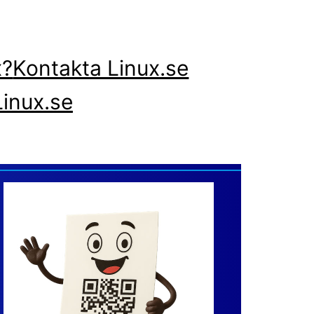
x?
Kontakta Linux.se
inux.se