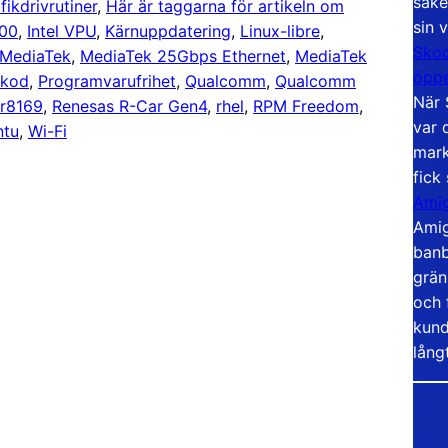
säke
fikdrivrutiner
, 
Här är taggarna för artikeln om
sin 
000
, 
Intel VPU
, 
Kärnuppdatering
, 
Linux-libre
, 
Skoo
MediaTek
, 
MediaTek 25Gbps Ethernet
, 
MediaTek
öppe
lkod
, 
Programvarufrihet
, 
Qualcomm
, 
Qualcomm
När 
 r8169
, 
Renesas R-Car Gen4
, 
rhel
, 
RPM Freedom
, 
var 
ntu
, 
Wi-Fi
mark
fick
Amig
Amig
banb
grän
och 
kund
lång