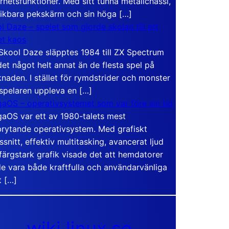
rhetsfunktioner. Med sitt tunna metallchassi,
vikbara pekskärm och sin höga […]
l Daze – spelet som gjorde skolan till ett
t kaos
Skool Daze släpptes 1984 till ZX Spectrum
det något helt annat än de flesta spel på
naden. I stället för rymdstrider och monster
 spelaren uppleva en […]
aOS – operativsystemet som var före sin tid
aOS var ett av 1980-talets mest
rytande operativsystem. Med grafiskt
ssnitt, effektiv multitasking, avancerat ljud
färgstark grafik visade det att hemdatorer
e vara både kraftfulla och användarvänliga
t […]
wiki.linux.se