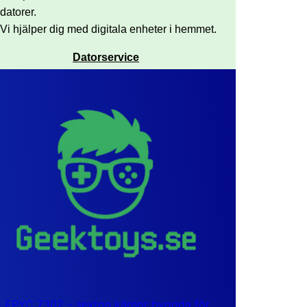
datorer.
Vi hjälper dig med digitala enheter i hemmet.
Datorservice
EPYC 7302 – sexton kärnor byggda för