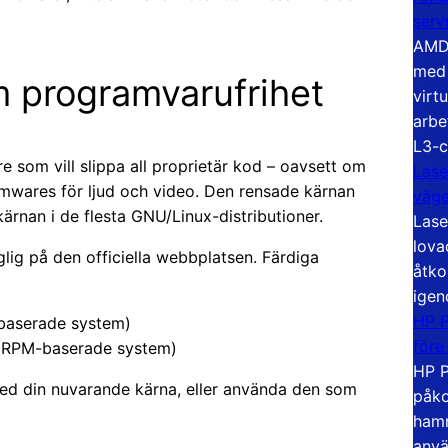
serv
AMD 
med 
m programvarufrihet
virt
arbe
L3-c
e som vill slippa all proprietär kod – oavsett om
Lase
firmwares för ljud och video. Den rensade kärnan
väg
kärnan i de flesta GNU/Linux-distributioner.
Lase
lova
lig på den officiella webbplatsen. Färdiga
åtko
igen
HP P
baserade system)
före
a RPM-baserade system)
HP P
 med din nuvarande kärna, eller använda den som
påko
hamn
anvä