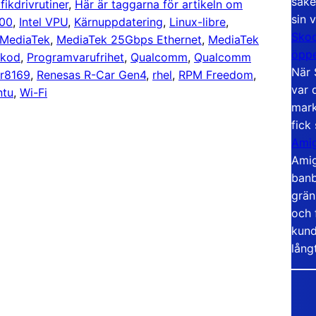
säke
fikdrivrutiner
, 
Här är taggarna för artikeln om
sin 
000
, 
Intel VPU
, 
Kärnuppdatering
, 
Linux-libre
, 
Skoo
MediaTek
, 
MediaTek 25Gbps Ethernet
, 
MediaTek
öppe
lkod
, 
Programvarufrihet
, 
Qualcomm
, 
Qualcomm
När 
 r8169
, 
Renesas R-Car Gen4
, 
rhel
, 
RPM Freedom
, 
var 
ntu
, 
Wi-Fi
mark
fick
Amig
Amig
banb
grän
och 
kund
lång