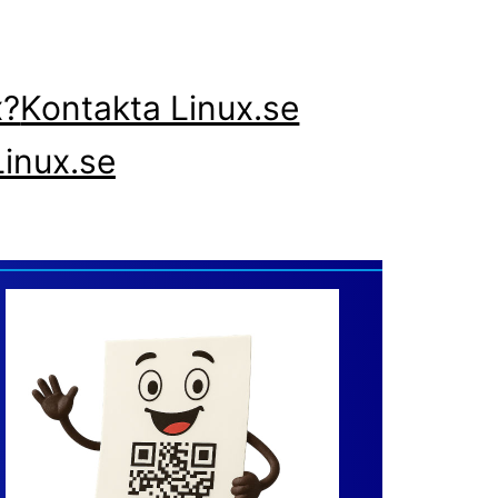
x?
Kontakta Linux.se
inux.se