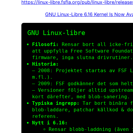
https://linux-libre.fsfla.org/pub/linux-libre/releas
GNU Linux-Libre 6.16 Kernel Is Now Av
GNU Linux‑libre
Filosofi:
Rensar bort all icke‑fri
att uppfylla Free Software Foundat
firmware, inga slutna drivrutiner.
Historia:
– 2008: Projektet startas av FSF L
m.fl.).
– 2009: FSF godkänner det som helt
– Versioner följer alltid upstream
kort därefter, med blob‑sanering.
Typiska ingrepp:
Tar bort binära fi
blob‑laddare, patchar källkod & do
referens.
Nytt i 6.16:
Rensar blobb‑laddning (även 