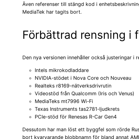
Även referenser till stängd kod i enhetsbeskriv
MediaTek har tagits bort.
Förbättrad rensning i 
Den nya versionen innehåller också justeringar i 
Intels mikrokodladdare
NVIDIA-stödet i Nova Core och Nouveau
Realteks r8169-nätverksdrivrutin
Videostöd från Qualcomm (Iris och Venus)
MediaTeks mt7996 Wi-Fi
Texas Instruments tas2781-ljudkrets
PCIe-stöd för Renesas R-Car Gen4
Dessutom har man löst ett byggfel som rörde Rus
bort kvarvarande blobbnamn för bland annat AMD