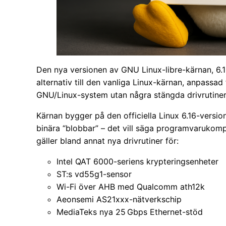
Den nya versionen av GNU Linux-libre-kärnan, 6.16,
alternativ till den vanliga Linux-kärnan, anpassad 
GNU/Linux-system utan några stängda drivrutiner e
Kärnan bygger på den officiella Linux 6.16-versio
binära “blobbar” – det vill säga programvarukomp
gäller bland annat nya drivrutiner för:
Intel QAT 6000-seriens krypteringsenheter
ST:s vd55g1-sensor
Wi-Fi över AHB med Qualcomm ath12k
Aeonsemi AS21xxx-nätverkschip
MediaTeks nya 25 Gbps Ethernet-stöd