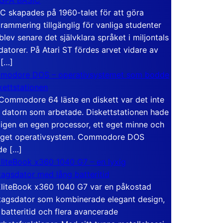
C skapades på 1960-talet för att göra
rammering tillgänglig för vanliga studenter
blev senare det självklara språket i miljontals
atorer. På Atari ST fördes arvet vidare av
 […]
modore DOS – operativsystemet som bodde
skettstationen
Commodore 64 läste en diskett var det inte
 datorn som arbetade. Diskettstationen hade
igen en egen processor, ett eget minne och
eget operativsystem. Commodore DOS
de […]
liteBook x360 1040 G7 – en lyxig
tagsdator med lång batteritid
liteBook x360 1040 G7 var en påkostad
tagsdator som kombinerade elegant design,
 batteritid och flera avancerade