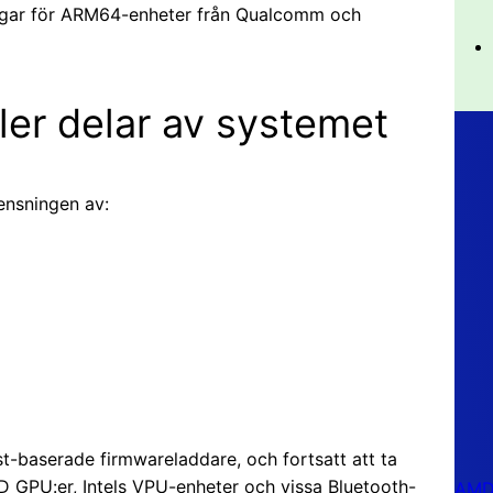
ningar för ARM64-enheter från Qualcomm och
fler delar av systemet
rensningen av:
t-baserade firmwareladdare, och fortsatt att ta
 GPU:er, Intels VPU-enheter och vissa Bluetooth-
AMD 