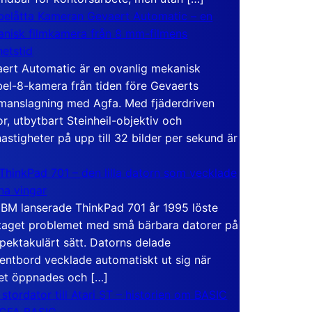
elåtta Kameran Gevaert Automatic – en
nisk filmkamera från 8 mm-filmens
hetstid
ert Automatic är en ovanlig mekanisk
el-8-kamera från tiden före Gevaerts
anslagning med Agfa. Med fjäderdriven
r, utbytbart Steinheil-objektiv och
hastigheter på upp till 32 bilder per sekund är
ThinkPad 701 – den lilla datorn som vecklade
ina vingar
IBM lanserade ThinkPad 701 år 1995 löste
taget problemet med små bärbara datorer på
spektakulärt sätt. Datorns delade
entbord vecklade automatiskt ut sig när
et öppnades och […]
 stordator till Atari ST – historien om BASIC
 GFA BASIC