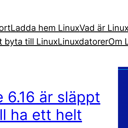
ort
Ladda hem Linux
Vad är Linu
t byta till Linux
Linuxdatorer
Om L
 6.16 är släppt
l ha ett helt