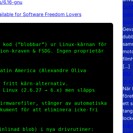
es/6.16-gnu
Dubb
ailable for Software Freedom Lovers
meka
stor
Geva
dubb
samm
 kod (”blobbar”) ur Linux‑kärnan för
ion‑kraven & FSDG. Ingen proprietär
moto
film
[…]
atin America (Alexandre Oliva
IBM 
ut s
 fritt kärn‑alternativ.
När 
 Linux (
2.6.27
→
6.x
) men släpps
före
rmware­filer, stänger av automatiska
ett 
kument för att eliminera icke‑fri
tang
lock
Från
inlinad blob) i nya drivrutiner:
och