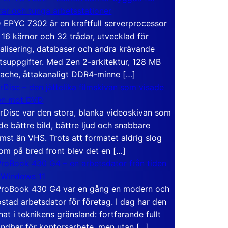
rar och tunga arbetsstationer
EPYC 7302 är en kraftfull serverprocessor
16 kärnor och 32 trådar, utvecklad för
ualisering, databaser och andra krävande
tsuppgifter. Med Zen 2-arkitektur, 128 MB
ache, åttakanaligt DDR4-minne […]
rDisc – den jättelika filmskivan som visade
en mot DVD
rDisc var den stora, blanka videoskivan som
de bättre bild, bättre ljud och snabbare
mst än VHS. Trots att formatet aldrig slog
om på bred front blev det en […]
roBook 430 G4 – en arbetsdator från tiden
 Windows 11
roBook 430 G4 var en gång en modern och
stad arbetsdator för företag. I dag har den
at i teknikens gränsland: fortfarande fullt
ndbar för kontorsarbete, men utan […]