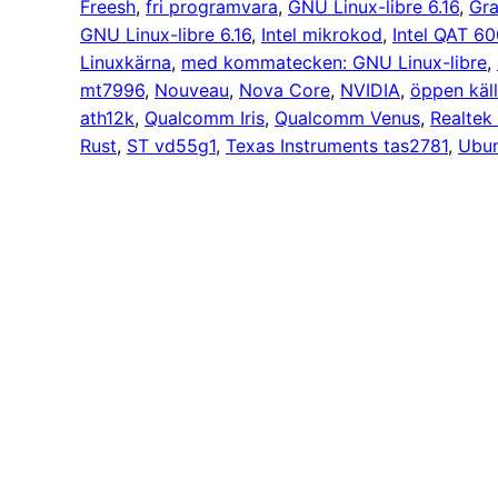
Freesh
, 
fri programvara
, 
GNU Linux-libre 6.16
, 
Gra
GNU Linux-libre 6.16
, 
Intel mikrokod
, 
Intel QAT 6
Linuxkärna
, 
med kommatecken: GNU Linux-libre
, 
mt7996
, 
Nouveau
, 
Nova Core
, 
NVIDIA
, 
öppen käl
ath12k
, 
Qualcomm Iris
, 
Qualcomm Venus
, 
Realtek
Rust
, 
ST vd55g1
, 
Texas Instruments tas2781
, 
Ubu