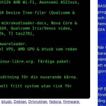
th12k AHB Wi‑Fi, Aeonsemi AS21xxx,
BASI
prog
64 Device Tree‑filer (Qualcomm &
och 
 mikrokod­loader‑docs, Nova Core &
hemd
169, Qualcomm Iris/Venus video,
GFA
2k, TI tas2781,
Com
i di
ware­loader.
När 
el VPU, AMD GPU & btusb som redan
bara
näml
inux-libre.org
. Färdiga paket:
ett 
gjor
HP E
sättning för din nuvarande kärna.
före
elt fritt system utan risk för
HP E
före
lång
, 
btusb
, 
Debian
, 
Drivrutiner
, 
fedora
, 
firmware
, 