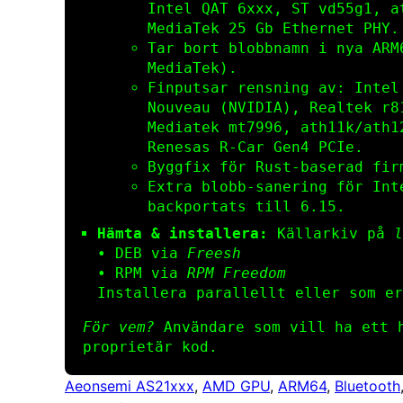
Intel QAT 6xxx, ST vd55g1, a
MediaTek 25 Gb Ethernet PHY.
Tar bort blobbnamn i nya ARM
MediaTek).
Finputsar rensning av: Intel
Nouveau (NVIDIA), Realtek r8
Mediatek mt7996, ath11k/ath1
Renesas R‑Car Gen4 PCIe.
Byggfix för Rust‑baserad firm
Extra blobb‑sanering för Int
backportats till 6.15.
Hämta & installera:
Källarkiv på
l
• DEB via
Freesh
• RPM via
RPM Freedom
Installera parallellt eller som er
För vem?
Användare som vill ha ett h
proprietär kod.
Aeonsemi AS21xxx
, 
AMD GPU
, 
ARM64
, 
Bluetooth