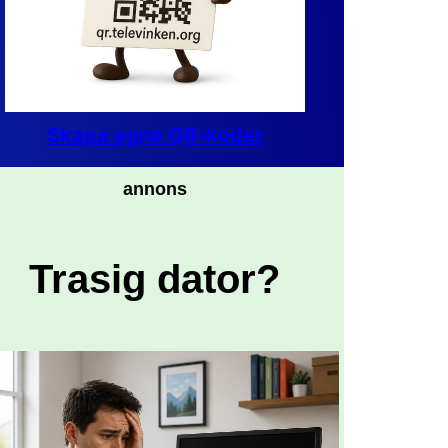
Skapa egna QR-koder
annons
Trasig dator?