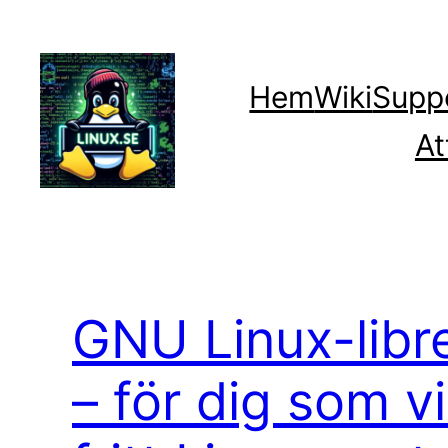
Hoppa
till
innehåll
Hem
Wiki
Supp
At
GNU Linux-libre
– för dig som vil