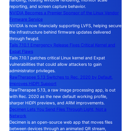
reporting, and screen capture behavior.
NVIDIA Becomes a Premier Sponsor of the Linux Vendor
Firmware Service
NVIDIA is now financially supporting LVFS, helping secure
the infrastructure behind firmware updates delivered
through fwupd.
Tails 7.10.1 Emergency Release Fixes Critical Kernel and
Expat Flaws
Tails 7.10.1 patches critical Linux kernel and Expat
vulnerabilities that could allow attackers to gain
administrator privileges.
RawTherapee 5.13 Switches to Rec. 2020 by Default,
Improves HiDPI Support
RawTherapee 5.13, a raw image processing app, is out
with Rec. 2020 as the new default working profile,
sharper HiDPI previews, and ARM improvements.
Decimen Lets You Send Files Through Light, Not a
Network
Decimen is an open-source web app that moves files
between devices through an animated QR stream,