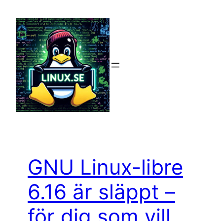
Hoppa
till
innehåll
GNU Linux-libre
6.16 är släppt –
för dig som vill