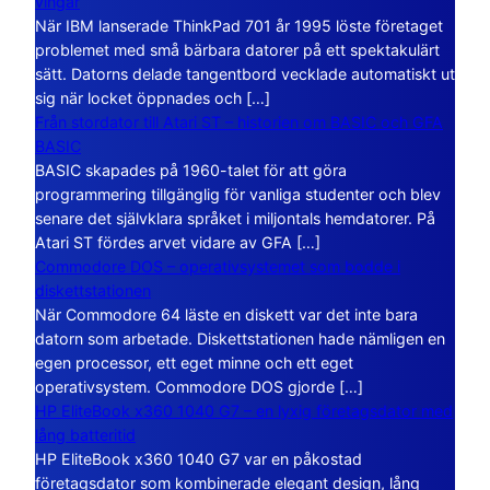
vingar
När IBM lanserade ThinkPad 701 år 1995 löste företaget
problemet med små bärbara datorer på ett spektakulärt
sätt. Datorns delade tangentbord vecklade automatiskt ut
sig när locket öppnades och […]
Från stordator till Atari ST – historien om BASIC och GFA
BASIC
BASIC skapades på 1960-talet för att göra
programmering tillgänglig för vanliga studenter och blev
senare det självklara språket i miljontals hemdatorer. På
Atari ST fördes arvet vidare av GFA […]
Commodore DOS – operativsystemet som bodde i
diskettstationen
När Commodore 64 läste en diskett var det inte bara
datorn som arbetade. Diskettstationen hade nämligen en
egen processor, ett eget minne och ett eget
operativsystem. Commodore DOS gjorde […]
HP EliteBook x360 1040 G7 – en lyxig företagsdator med
lång batteritid
HP EliteBook x360 1040 G7 var en påkostad
företagsdator som kombinerade elegant design, lång