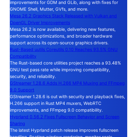
improvements for GDM and GLib, along with fixes for
GNOME Shell, Mutter, GVfs, and more.
Mesa 26.2 Graphics Stack Released with Vulkan and
OpenGL Driver Improvements
Mesa 26.2 is now available, delivering new features,
performance optimizations, and broader hardware
support across its open-source graphics drivers.
Rust-Based uutils Coreutils 0.10 Reaches 93.5% GNU
Compatibility
The Rust-based core utilities project reaches a 93.48%
GNU test pass rate while improving compatibility,
security, and reliability.
GStreamer 1.28.6 Adds H.266 MP4 Muxing and FFmpeg
9.0 Support
GStreamer 1.28.6 is out with security and playback fixes,
H.266 support in Rust MP4 muxers, WebRTC
improvements, and FFmpeg 9.0 compatibility.
Hyprland 0.56.2 Fixes Fullscreen Behavior and Screen
Sharing
The latest Hyprland patch release improves fullscreen
handling, floating window rendering, monitor scale