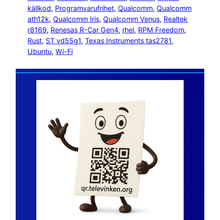
källkod
, 
Programvarufrihet
, 
Qualcomm
, 
Qualcomm
ath12k
, 
Qualcomm Iris
, 
Qualcomm Venus
, 
Realtek
r8169
, 
Renesas R-Car Gen4
, 
rhel
, 
RPM Freedom
, 
Rust
, 
ST vd55g1
, 
Texas Instruments tas2781
, 
Ubuntu
, 
Wi-Fi