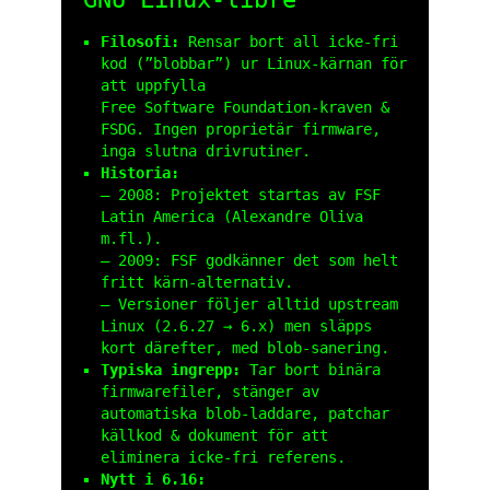
Filosofi:
Rensar bort all icke‑fri
kod (”blobbar”) ur Linux‑kärnan för
att uppfylla
Free Software Foundation‑kraven &
FSDG. Ingen proprietär firmware,
inga slutna drivrutiner.
Historia:
– 2008: Projektet startas av FSF
Latin America (Alexandre Oliva
m.fl.).
– 2009: FSF godkänner det som helt
fritt kärn‑alternativ.
– Versioner följer alltid upstream
Linux (
2.6.27
→
6.x
) men släpps
kort därefter, med blob‑sanering.
Typiska ingrepp:
Tar bort binära
firmware­filer, stänger av
automatiska blob‑laddare, patchar
källkod & dokument för att
eliminera icke‑fri referens.
Nytt i 6.16: