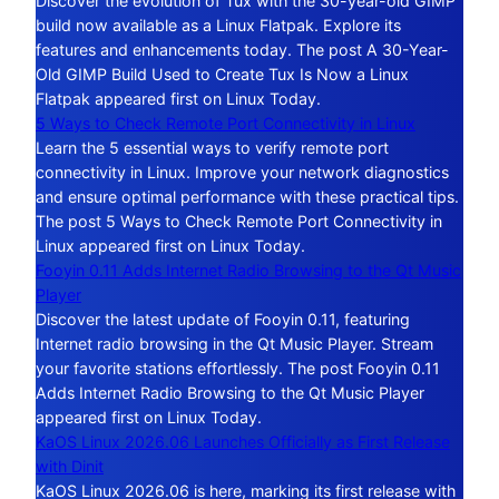
Discover the evolution of Tux with the 30-year-old GIMP
build now available as a Linux Flatpak. Explore its
features and enhancements today. The post A 30-Year-
Old GIMP Build Used to Create Tux Is Now a Linux
Flatpak appeared first on Linux Today.
5 Ways to Check Remote Port Connectivity in Linux
Learn the 5 essential ways to verify remote port
connectivity in Linux. Improve your network diagnostics
and ensure optimal performance with these practical tips.
The post 5 Ways to Check Remote Port Connectivity in
Linux appeared first on Linux Today.
Fooyin 0.11 Adds Internet Radio Browsing to the Qt Music
Player
Discover the latest update of Fooyin 0.11, featuring
Internet radio browsing in the Qt Music Player. Stream
your favorite stations effortlessly. The post Fooyin 0.11
Adds Internet Radio Browsing to the Qt Music Player
appeared first on Linux Today.
KaOS Linux 2026.06 Launches Officially as First Release
with Dinit
KaOS Linux 2026.06 is here, marking its first release with