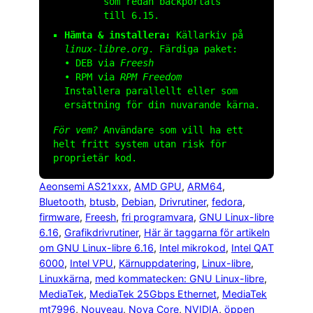
som redan backportats
till 6.15.
Hämta & installera:
Källarkiv på
linux-libre.org
. Färdiga paket:
• DEB via
Freesh
• RPM via
RPM Freedom
Installera parallellt eller som
ersättning för din nuvarande kärna.
För vem?
Användare som vill ha ett
helt fritt system utan risk för
proprietär kod.
Aeonsemi AS21xxx
, 
AMD GPU
, 
ARM64
, 
Bluetooth
, 
btusb
, 
Debian
, 
Drivrutiner
, 
fedora
, 
firmware
, 
Freesh
, 
fri programvara
, 
GNU Linux-libre
6.16
, 
Grafikdrivrutiner
, 
Här är taggarna för artikeln
om GNU Linux-libre 6.16
, 
Intel mikrokod
, 
Intel QAT
6000
, 
Intel VPU
, 
Kärnuppdatering
, 
Linux-libre
, 
Linuxkärna
, 
med kommatecken: GNU Linux-libre
, 
MediaTek
, 
MediaTek 25Gbps Ethernet
, 
MediaTek
mt7996
, 
Nouveau
, 
Nova Core
, 
NVIDIA
, 
öppen