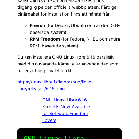
Källkoden (som komprimerade arkiv) finns
tillgänglig på den officiella webbplatsen. Färdiga
binärpaket för installation finns att hämta från:
Freesh
(för Debian/Ubuntu och andra DEB-
baserade system)
RPM Freedom
(för Fedora, RHEL och andra
RPM-baserade system)
Du kan installera GNU Linux-libre 6.16 parallellt
med din nuvarande kärna, eller använda den som
full ersättning – valet är ditt.
https://linux-libre.fsfla.org/pub/linux-
libre/releases/6.16-gnu
GNU Linux-Libre 6.16
Kernel Is Now Available
for Software Freedom
Lovers
GNU Linux‑libre