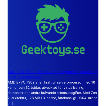
AMD EPYC 7302 – sexton kärnor byggda för servrar och
tunga arbetsstationer
AMD EPYC 7302 är en kraftfull serverprocessor med 16
kärnor och 32 trådar, utvecklad för virtualisering,
databaser och andra krävande arbetsuppgifter. Med Zen
2-arkitektur, 128 MB L3-cache, åttakanaligt DDR4-minne
[…]