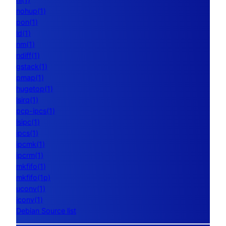
nohup(1)
pon(1)
ld(1)
nm(1)
ndiff(1)
gstack(1)
pmap(1)
hugetop(1)
lsirq(1)
pcp-ipcs(1)
lsipc(1)
ipcs(1)
ipcmk(1)
ipcrm(1)
mkfifo(1)
mkfifo(1p)
uconv(1)
iconv(1)
Debian Source list