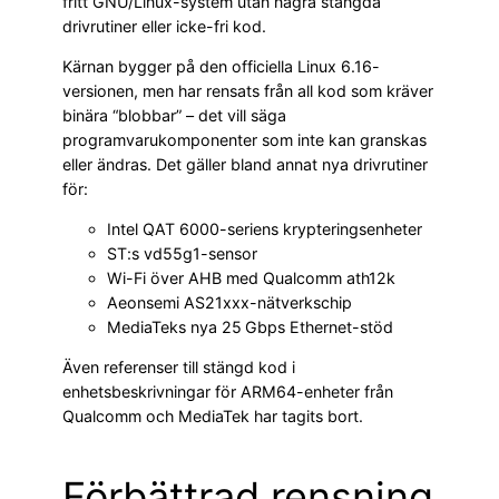
fritt GNU/Linux-system utan några stängda
drivrutiner eller icke-fri kod.
Kärnan bygger på den officiella Linux 6.16-
versionen, men har rensats från all kod som kräver
binära “blobbar” – det vill säga
programvarukomponenter som inte kan granskas
eller ändras. Det gäller bland annat nya drivrutiner
för:
Intel QAT 6000-seriens krypteringsenheter
ST:s vd55g1-sensor
Wi-Fi över AHB med Qualcomm ath12k
Aeonsemi AS21xxx-nätverkschip
MediaTeks nya 25 Gbps Ethernet-stöd
Även referenser till stängd kod i
enhetsbeskrivningar för ARM64-enheter från
Qualcomm och MediaTek har tagits bort.
Förbättrad rensning