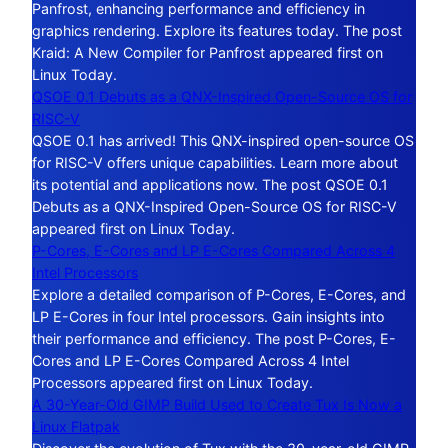
Panfrost, enhancing performance and efficiency in
graphics rendering. Explore its features today. The post
Kraid: A New Compiler for Panfrost appeared first on
Linux Today.
QSOE 0.1 Debuts as a QNX-Inspired Open-Source OS for
RISC-V
QSOE 0.1 has arrived! This QNX-inspired open-source OS
for RISC-V offers unique capabilities. Learn more about
its potential and applications now. The post QSOE 0.1
Debuts as a QNX-Inspired Open-Source OS for RISC-V
appeared first on Linux Today.
P-Cores, E-Cores and LP E-Cores Compared Across 4
Intel Processors
Explore a detailed comparison of P-Cores, E-Cores, and
LP E-Cores in four Intel processors. Gain insights into
their performance and efficiency. The post P-Cores, E-
Cores and LP E-Cores Compared Across 4 Intel
Processors appeared first on Linux Today.
A 30-Year-Old GIMP Build Used to Create Tux Is Now a
Linux Flatpak