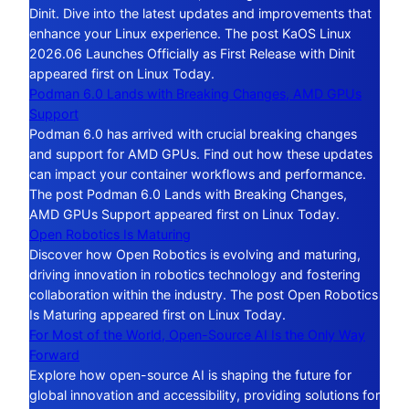
Dinit. Dive into the latest updates and improvements that
enhance your Linux experience. The post KaOS Linux
2026.06 Launches Officially as First Release with Dinit
appeared first on Linux Today.
Podman 6.0 Lands with Breaking Changes, AMD GPUs
Support
Podman 6.0 has arrived with crucial breaking changes
and support for AMD GPUs. Find out how these updates
can impact your container workflows and performance.
The post Podman 6.0 Lands with Breaking Changes,
AMD GPUs Support appeared first on Linux Today.
Open Robotics Is Maturing
Discover how Open Robotics is evolving and maturing,
driving innovation in robotics technology and fostering
collaboration within the industry. The post Open Robotics
Is Maturing appeared first on Linux Today.
For Most of the World, Open-Source AI Is the Only Way
Forward
Explore how open-source AI is shaping the future for
global innovation and accessibility, providing solutions for