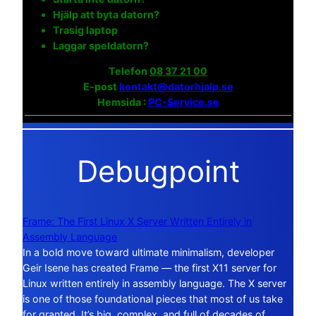
Hjälp att byta datorn?
Trasig laptop
Laggar speldatorn?
Telefon
08 37 21 00
E-post
kontakt@datorhjalp.se
Hemsida :
PC-Service.se
Debugpoint
Frame: The First Linux X Server Written Entirely in
Assembly Language
In a bold move toward ultimate minimalism, developer
Geir Isene has created Frame — the first X11 server for
Linux written entirely in assembly language. The X server
is one of those foundational pieces that most of us take
for granted. It’s big, complex, and full of decades of