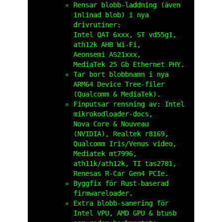
Rensar blobb‑laddning (även
inlinad blob) i nya
drivrutiner:
Intel QAT 6xxx, ST vd55g1,
ath12k AHB Wi‑Fi,
Aeonsemi AS21xxx,
MediaTek 25 Gb Ethernet PHY.
Tar bort blobbnamn i nya
ARM64 Device Tree‑filer
(Qualcomm & MediaTek).
Finputsar rensning av: Intel
mikrokod­loader‑docs,
Nova Core & Nouveau
(NVIDIA), Realtek r8169,
Qualcomm Iris/Venus video,
Mediatek mt7996,
ath11k/ath12k, TI tas2781,
Renesas R‑Car Gen4 PCIe.
Byggfix för Rust‑baserad
firmware­loader.
Extra blobb‑sanering för
Intel VPU, AMD GPU & btusb