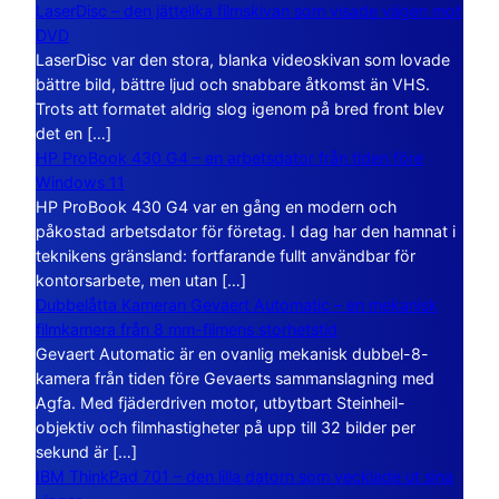
LaserDisc – den jättelika filmskivan som visade vägen mot
DVD
LaserDisc var den stora, blanka videoskivan som lovade
bättre bild, bättre ljud och snabbare åtkomst än VHS.
Trots att formatet aldrig slog igenom på bred front blev
det en […]
HP ProBook 430 G4 – en arbetsdator från tiden före
Windows 11
HP ProBook 430 G4 var en gång en modern och
påkostad arbetsdator för företag. I dag har den hamnat i
teknikens gränsland: fortfarande fullt användbar för
kontorsarbete, men utan […]
Dubbelåtta Kameran Gevaert Automatic – en mekanisk
filmkamera från 8 mm-filmens storhetstid
Gevaert Automatic är en ovanlig mekanisk dubbel-8-
kamera från tiden före Gevaerts sammanslagning med
Agfa. Med fjäderdriven motor, utbytbart Steinheil-
objektiv och filmhastigheter på upp till 32 bilder per
sekund är […]
IBM ThinkPad 701 – den lilla datorn som vecklade ut sina