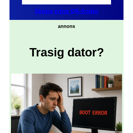
Skapa egna QR-koder
annons
Trasig dator?