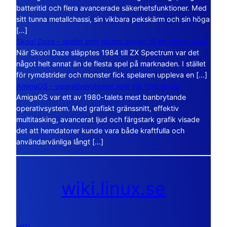
batteritid och flera avancerade säkerhetsfunktioner. Med
sitt tunna metallchassi, sin vikbara pekskärm och sin höga
[…]
Skool Daze – spelet som gjorde skolan till ett öppet kaos
När Skool Daze släpptes 1984 till ZX Spectrum var det
något helt annat än de flesta spel på marknaden. I stället
för rymdstrider och monster fick spelaren uppleva en […]
AmigaOS – operativsystemet som var före sin tid
AmigaOS var ett av 1980-talets mest banbrytande
operativsystem. Med grafiskt gränssnitt, effektiv
multitasking, avancerat ljud och färgstark grafik visade
det att hemdatorer kunde vara både kraftfulla och
användarvänliga långt […]
wiki.linux.se
nl(1)