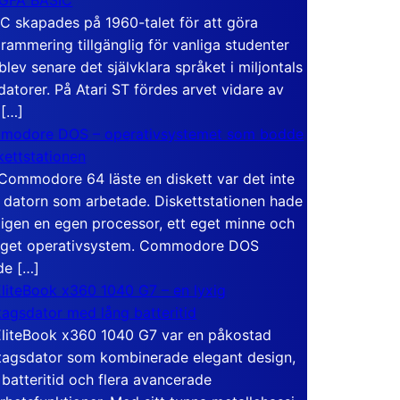
C skapades på 1960-talet för att göra
rammering tillgänglig för vanliga studenter
blev senare det självklara språket i miljontals
atorer. På Atari ST fördes arvet vidare av
 […]
modore DOS – operativsystemet som bodde
skettstationen
Commodore 64 läste en diskett var det inte
 datorn som arbetade. Diskettstationen hade
igen en egen processor, ett eget minne och
eget operativsystem. Commodore DOS
de […]
liteBook x360 1040 G7 – en lyxig
tagsdator med lång batteritid
liteBook x360 1040 G7 var en påkostad
tagsdator som kombinerade elegant design,
 batteritid och flera avancerade