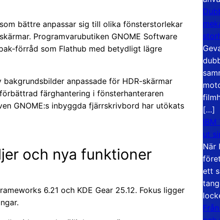
Dubb
meka
om bättre anpassar sig till olika fönsterstorlekar
stor
må skärmar. Programvarubutiken GNOME Software
Geva
atpak-förråd som Flathub med betydligt lägre
dubb
samm
av bakgrundsbilder anpassade för HDR-skärmar
moto
örbättrad färghantering i fönsterhanteraren
film
ven GNOME:s inbyggda fjärrskrivbord har utökats
[…]
IBM 
ut s
När 
jer och nya funktioner
före
ett 
tang
rameworks 6.21 och KDE Gear 25.12. Fokus ligger
lock
ngar.
Från
och