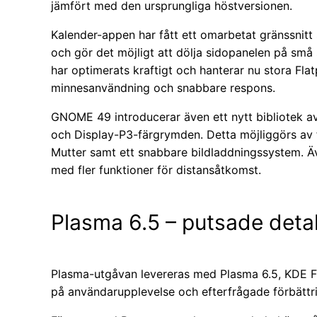
jämfört med den ursprungliga höstversionen.
Kalender-appen har fått ett omarbetat gränssnitt s
och gör det möjligt att dölja sidopanelen på s
har optimerats kraftigt och hanterar nu stora Fl
minnesanvändning och snabbare respons.
GNOME 49 introducerar även ett nytt bibliotek 
och Display-P3-färgrymden. Detta möjliggörs av f
Mutter samt ett snabbare bildladdningssystem. Ä
med fler funktioner för distansåtkomst.
Plasma 6.5 – putsade detal
Plasma-utgåvan levereras med Plasma 6.5, KDE F
på användarupplevelse och efterfrågade förbättri