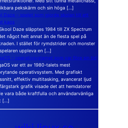
rhetsfunktioner. Med sitt tunna metallchassi,
vikbara pekskärm och sin höga […]
l Daze – spelet som gjorde skolan till ett
t kaos
Skool Daze släpptes 1984 till ZX Spectrum
det något helt annat än de flesta spel på
naden. I stället för rymdstrider och monster
 spelaren uppleva en […]
aOS – operativsystemet som var före sin tid
aOS var ett av 1980-talets mest
rytande operativsystem. Med grafiskt
ssnitt, effektiv multitasking, avancerat ljud
färgstark grafik visade det att hemdatorer
e vara både kraftfulla och användarvänliga
t […]
wiki.linux.se