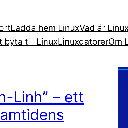
ort
Ladda hem Linux
Vad är Linu
t byta till Linux
Linuxdatorer
Om L
-Linh” – ett
framtidens