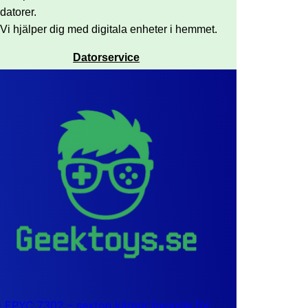
datorer.
Vi hjälper dig med digitala enheter i hemmet.
Datorservice
EPYC 7302 – sexton kärnor byggda för