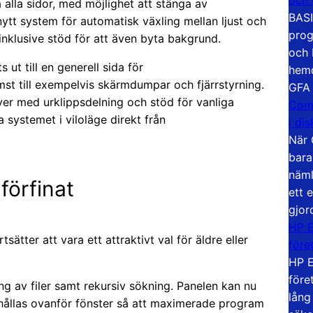
lla sidor, med möjlighet att stänga av
BASI
nytt system för automatisk växling mellan ljust och
prog
inklusive stöd för att även byta bakgrund.
och 
 ut till en generell sida för
hemd
st till exempelvis skärmdumpar och fjärrstyrning.
GFA
er med urklippsdelning och stöd för vanliga
Com
systemet i viloläge direkt från
i di
När 
bara
näml
förfinat
ett 
gjor
HP E
ätter att vara ett attraktivt val för äldre eller
före
HP E
före
ng av filer samt rekursiv sökning. Panelen kan nu
lång
an hållas ovanför fönster så att maximerade program