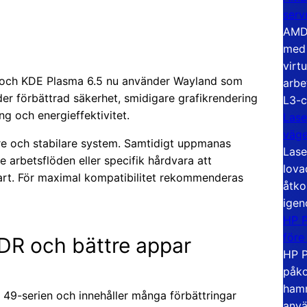
serv
AMD 
med 
virt
 och KDE Plasma 6.5 nu använder Wayland som
arbe
er förbättrad säkerhet, smidigare grafikrendering
L3-c
g och energieffektivitet.
Lase
väg
are och stabilare system. Samtidigt uppmanas
Lase
arbetsflöden eller specifik hårdvara att
lova
art. För maximal kompatibilitet rekommenderas
åtko
igen
HP P
före
R och bättre appar
HP P
påko
hamn
-serien och innehåller många förbättringar
anvä