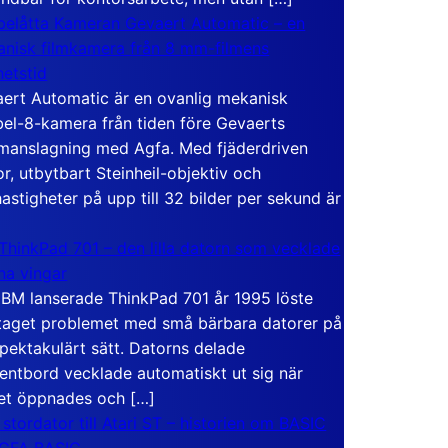
elåtta Kameran Gevaert Automatic – en
nisk filmkamera från 8 mm-filmens
hetstid
ert Automatic är en ovanlig mekanisk
el-8-kamera från tiden före Gevaerts
anslagning med Agfa. Med fjäderdriven
r, utbytbart Steinheil-objektiv och
hastigheter på upp till 32 bilder per sekund är
ThinkPad 701 – den lilla datorn som vecklade
ina vingar
IBM lanserade ThinkPad 701 år 1995 löste
taget problemet med små bärbara datorer på
spektakulärt sätt. Datorns delade
entbord vecklade automatiskt ut sig när
et öppnades och […]
 stordator till Atari ST – historien om BASIC
 GFA BASIC