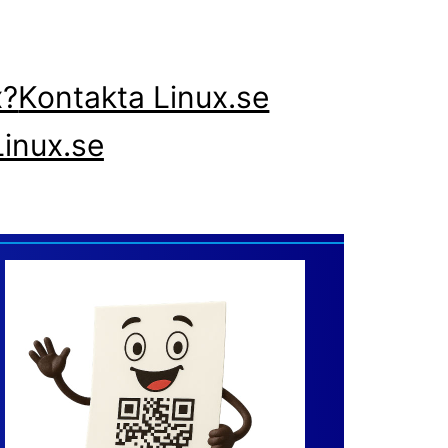
x?
Kontakta Linux.se
inux.se