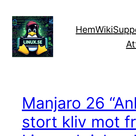
Hoppa
till
innehåll
Hem
Wiki
Supp
At
Manjaro 26 “Anh
stort kliv mot 