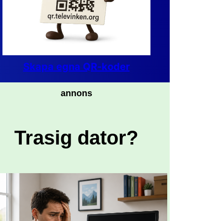
Skapa egna QR-koder
annons
Trasig dator?