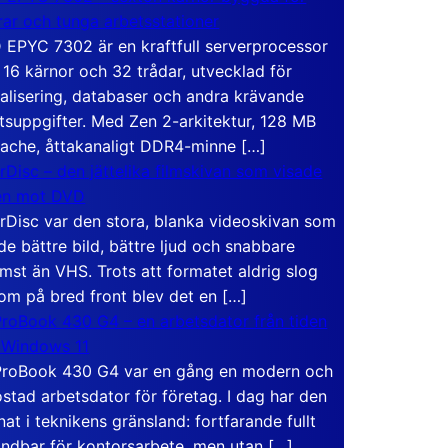
rar och tunga arbetsstationer
EPYC 7302 är en kraftfull serverprocessor
16 kärnor och 32 trådar, utvecklad för
ualisering, databaser och andra krävande
tsuppgifter. Med Zen 2-arkitektur, 128 MB
ache, åttakanaligt DDR4-minne […]
rDisc – den jättelika filmskivan som visade
en mot DVD
rDisc var den stora, blanka videoskivan som
de bättre bild, bättre ljud och snabbare
mst än VHS. Trots att formatet aldrig slog
om på bred front blev det en […]
roBook 430 G4 – en arbetsdator från tiden
 Windows 11
roBook 430 G4 var en gång en modern och
stad arbetsdator för företag. I dag har den
at i teknikens gränsland: fortfarande fullt
ndbar för kontorsarbete, men utan […]