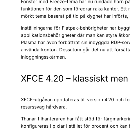
Fönster med Breeze-tema har nu rundade hörn på a
funktionen för den som föredrar raka kanter. Ett 
mörkt tema baserat på tid på dygnet har införts, 
Inställningarna för Flatpak-behörigheter har byggts
applikationsbehörigheter där man kan styra åtkom
Plasma har även förbättrat sin inbyggda RDP-serv
användarkonton. Dessutom går det nu att försätta 
inloggningsskärmen.
XFCE 4.20 – klassiskt men 
XFCE-utgåvan uppdateras till version 4.20 och forts
resurssvag hårdvara.
Thunar-filhanteraren har fått stöd för färgmarkeri
konfigureras i pixlar i stället för procent och k