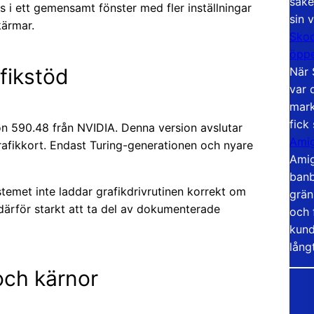
säke
s i ett gemensamt fönster med fler inställningar
sin 
kärmar.
Skoo
öppe
fikstöd
När 
var 
mark
fick
on 590.48 från NVIDIA. Denna version avslutar
Amig
rafikkort. Endast Turing-generationen och nyare
Amig
banb
temet inte laddar grafikdrivrutinen korrekt om
grän
därför starkt att ta del av dokumenterade
och 
kund
lång
ch kärnor