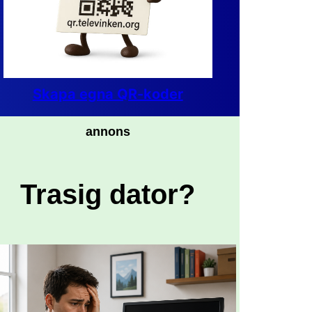
Skapa egna QR-koder
annons
Trasig dator?