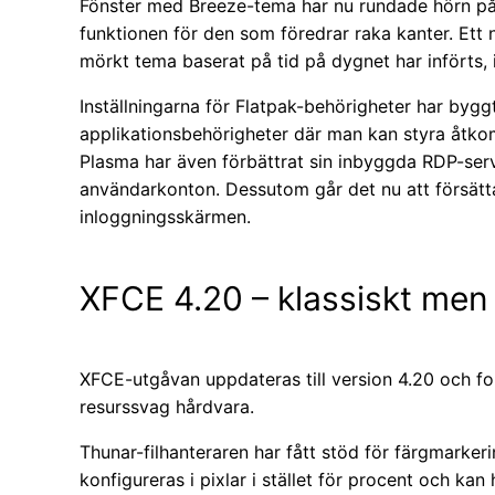
Fönster med Breeze-tema har nu rundade hörn på a
funktionen för den som föredrar raka kanter. Ett 
mörkt tema baserat på tid på dygnet har införts, 
Inställningarna för Flatpak-behörigheter har byggts
applikationsbehörigheter där man kan styra åtkom
Plasma har även förbättrat sin inbyggda RDP-serv
användarkonton. Dessutom går det nu att försätta 
inloggningsskärmen.
XFCE 4.20 – klassiskt men 
XFCE-utgåvan uppdateras till version 4.20 och forts
resurssvag hårdvara.
Thunar-filhanteraren har fått stöd för färgmarkeri
konfigureras i pixlar i stället för procent och k