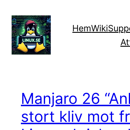
Hoppa
till
innehåll
Hem
Wiki
Supp
At
Manjaro 26 “Anh
stort kliv mot 