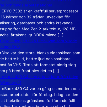
rar och tunga arbetsstationer
EPYC 7302 är en kraftfull serverprocessor
16 kärnor och 32 trådar, utvecklad för
ualisering, databaser och andra krävande
tsuppgifter. Med Zen 2-arkitektur, 128 MB
ache, åttakanaligt DDR4-minne […]
rDisc – den jättelika filmskivan som visade
en mot DVD
rDisc var den stora, blanka videoskivan som
de bättre bild, bättre ljud och snabbare
mst än VHS. Trots att formatet aldrig slog
om på bred front blev det en […]
roBook 430 G4 – en arbetsdator från tiden
 Windows 11
roBook 430 G4 var en gång en modern och
stad arbetsdator för företag. I dag har den
at i teknikens gränsland: fortfarande fullt
ndbar för kontorsarbete, men utan […]