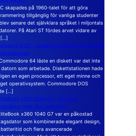
C skapades på 1960-talet för att göra
rammering tillgänglig för vanliga studenter
blev senare det självklara språket i miljontals
atorer. På Atari ST fördes arvet vidare av
 […]
modore DOS – operativsystemet som bodde
skettstationen
Commodore 64 läste en diskett var det inte
 datorn som arbetade. Diskettstationen hade
igen en egen processor, ett eget minne och
eget operativsystem. Commodore DOS
de […]
liteBook x360 1040 G7 – en lyxig
tagsdator med lång batteritid
liteBook x360 1040 G7 var en påkostad
tagsdator som kombinerade elegant design,
 batteritid och flera avancerade