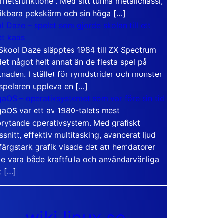
rhetsfunktioner. Med sitt tunna metallchassi,
vikbara pekskärm och sin höga […]
l Daze – spelet som gjorde skolan till ett
t kaos
Skool Daze släpptes 1984 till ZX Spectrum
det något helt annat än de flesta spel på
naden. I stället för rymdstrider och monster
 spelaren uppleva en […]
aOS – operativsystemet som var före sin tid
aOS var ett av 1980-talets mest
rytande operativsystem. Med grafiskt
ssnitt, effektiv multitasking, avancerat ljud
färgstark grafik visade det att hemdatorer
e vara både kraftfulla och användarvänliga
t […]
wiki.linux.se