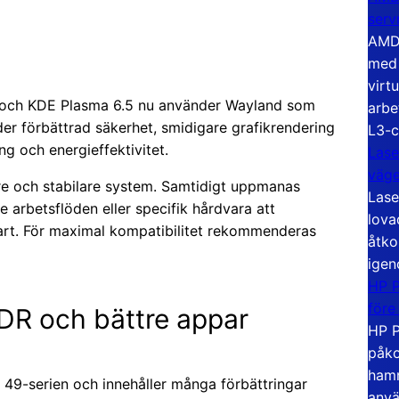
serv
AMD 
med 
virt
 och KDE Plasma 6.5 nu använder Wayland som
arbe
er förbättrad säkerhet, smidigare grafikrendering
L3-c
g och energieffektivitet.
Lase
väg
are och stabilare system. Samtidigt uppmanas
Lase
arbetsflöden eller specifik hårdvara att
lova
art. För maximal kompatibilitet rekommenderas
åtko
igen
HP P
före
R och bättre appar
HP P
påko
hamn
-serien och innehåller många förbättringar
anvä