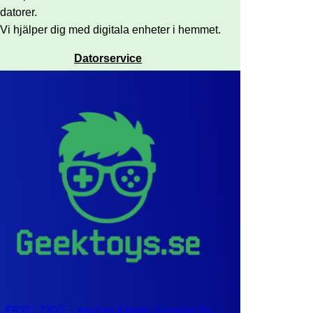
datorer.
Vi hjälper dig med digitala enheter i hemmet.
Datorservice
EPYC 7302 – sexton kärnor byggda för