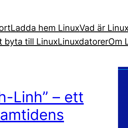
ort
Ladda hem Linux
Vad är Linu
t byta till Linux
Linuxdatorer
Om L
-Linh” – ett
framtidens