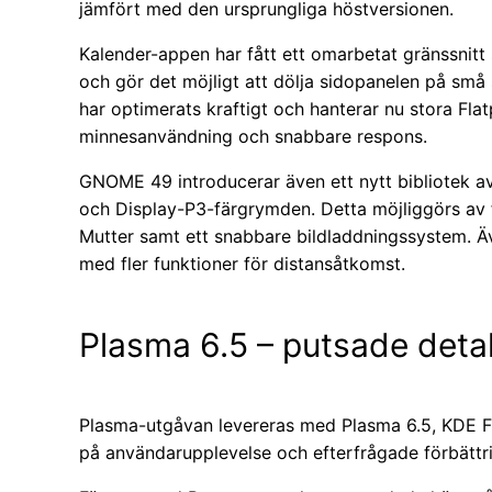
jämfört med den ursprungliga höstversionen.
Kalender-appen har fått ett omarbetat gränssnitt s
och gör det möjligt att dölja sidopanelen på s
har optimerats kraftigt och hanterar nu stora Fl
minnesanvändning och snabbare respons.
GNOME 49 introducerar även ett nytt bibliotek 
och Display-P3-färgrymden. Detta möjliggörs av f
Mutter samt ett snabbare bildladdningssystem. Ä
med fler funktioner för distansåtkomst.
Plasma 6.5 – putsade detal
Plasma-utgåvan levereras med Plasma 6.5, KDE F
på användarupplevelse och efterfrågade förbättri