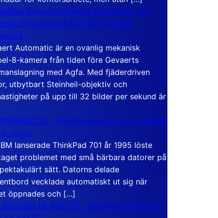
elåtta Kameran Gevaert Automatic – en
nisk filmkamera från 8 mm-filmens
hetstid
ert Automatic är en ovanlig mekanisk
el-8-kamera från tiden före Gevaerts
anslagning med Agfa. Med fjäderdriven
r, utbytbart Steinheil-objektiv och
hastigheter på upp till 32 bilder per sekund är
ThinkPad 701 – den lilla datorn som vecklade
ina vingar
IBM lanserade ThinkPad 701 år 1995 löste
taget problemet med små bärbara datorer på
spektakulärt sätt. Datorns delade
entbord vecklade automatiskt ut sig när
et öppnades och […]
 stordator till Atari ST – historien om BASIC
 GFA BASIC