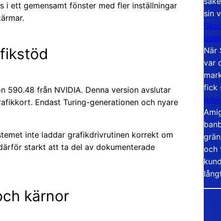
säke
s i ett gemensamt fönster med fler inställningar
sin 
kärmar.
Skoo
öppe
fikstöd
När 
var 
mark
fick
on 590.48 från NVIDIA. Denna version avslutar
Amig
rafikkort. Endast Turing-generationen och nyare
Amig
banb
temet inte laddar grafikdrivrutinen korrekt om
grän
därför starkt att ta del av dokumenterade
och 
kund
lång
ch kärnor