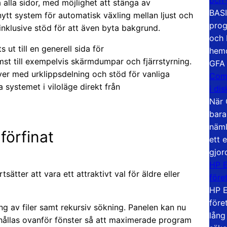
lla sidor, med möjlighet att stänga av
BASI
nytt system för automatisk växling mellan ljust och
prog
inklusive stöd för att även byta bakgrund.
och 
 ut till en generell sida för
hemd
st till exempelvis skärmdumpar och fjärrstyrning.
GFA
er med urklippsdelning och stöd för vanliga
Com
systemet i viloläge direkt från
i di
När 
bara
näml
förfinat
ett 
gjor
HP E
ätter att vara ett attraktivt val för äldre eller
före
HP E
före
ng av filer samt rekursiv sökning. Panelen kan nu
lång
an hållas ovanför fönster så att maximerade program