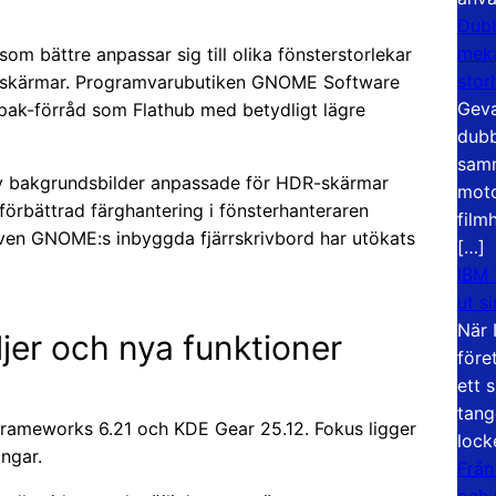
Dubb
meka
om bättre anpassar sig till olika fönsterstorlekar
stor
må skärmar. Programvarubutiken GNOME Software
Geva
atpak-förråd som Flathub med betydligt lägre
dubb
samm
av bakgrundsbilder anpassade för HDR-skärmar
moto
örbättrad färghantering i fönsterhanteraren
film
ven GNOME:s inbyggda fjärrskrivbord har utökats
[…]
IBM 
ut s
När 
jer och nya funktioner
före
ett 
tang
rameworks 6.21 och KDE Gear 25.12. Fokus ligger
lock
ngar.
Från
och