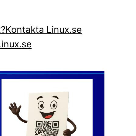
x?
Kontakta Linux.se
inux.se