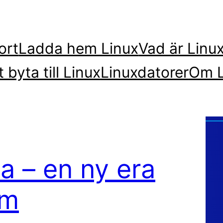
ort
Ladda hem Linux
Vad är Linu
t byta till Linux
Linuxdatorer
Om L
a – en ny era
rm