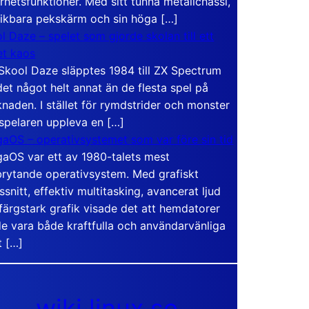
rhetsfunktioner. Med sitt tunna metallchassi,
vikbara pekskärm och sin höga […]
l Daze – spelet som gjorde skolan till ett
t kaos
Skool Daze släpptes 1984 till ZX Spectrum
det något helt annat än de flesta spel på
naden. I stället för rymdstrider och monster
 spelaren uppleva en […]
aOS – operativsystemet som var före sin tid
aOS var ett av 1980-talets mest
rytande operativsystem. Med grafiskt
ssnitt, effektiv multitasking, avancerat ljud
färgstark grafik visade det att hemdatorer
e vara både kraftfulla och användarvänliga
t […]
wiki.linux.se