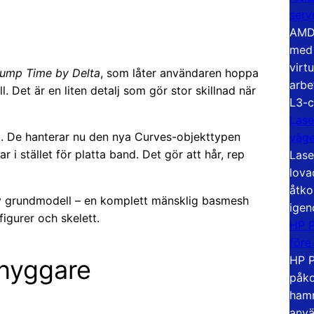
serv
AMD 
med 
virt
ump Time by Delta
, som låter användaren hoppa
arbe
ll. Det är en liten detalj som gör stor skillnad när
L3-c
Lase
g. De hanterar nu den nya Curves-objekttypen
väg
 i stället för platta band. Det gör att hår, rep
Lase
lova
åtko
ny grundmodell – en komplett mänsklig basmesh
igen
igurer och skelett.
HP P
före
HP P
snyggare
påko
hamn
anvä