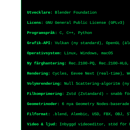
Utvecklare:
Blender Foundation
Licens:
GNU General Public License (GPLv3)
Programspråk:
C, C++, Python
Grafik-API:
Vulkan (ny standard), OpenGL (äl
Operativsystem:
Linux, Windows, macOS
Ny färghantering:
Rec.2100-PQ, Rec.2100-HLG,
Rendering:
Cycles, Eevee Next (real-time), W
Volymrendering:
Null Scattering-algoritm (ny
Filkomprimering:
Zstd (Zstandard) – snabb fö
Geometrinoder:
6 nya Geometry Nodes-baserade
Filformat:
.blend, Alembic, USD, FBX, OBJ, S
Video & ljud:
Inbyggd videoeditor, stöd för 