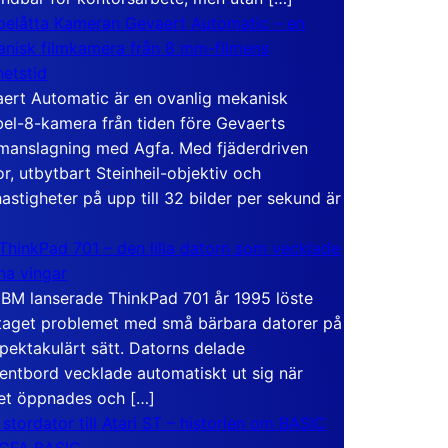
elåtta Kameran Gevaert Automatic – en
nisk filmkamera från 8 mm-filmens
hetstid
ert Automatic är en ovanlig mekanisk
el-8-kamera från tiden före Gevaerts
anslagning med Agfa. Med fjäderdriven
r, utbytbart Steinheil-objektiv och
hastigheter på upp till 32 bilder per sekund är
ThinkPad 701 – den lilla datorn som vecklade
ina vingar
IBM lanserade ThinkPad 701 år 1995 löste
taget problemet med små bärbara datorer på
spektakulärt sätt. Datorns delade
entbord vecklade automatiskt ut sig när
et öppnades och […]
 stordator till Atari ST – historien om BASIC
 GFA BASIC