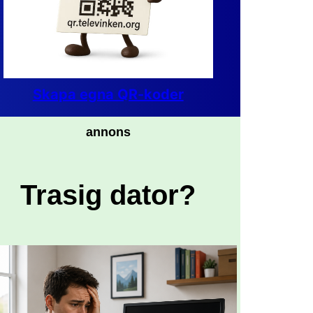
Skapa egna QR-koder
annons
Trasig dator?