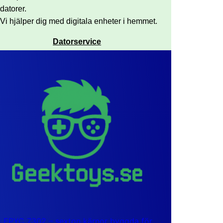
datorer.
Vi hjälper dig med digitala enheter i hemmet.
Datorservice
EPYC 7302 – sexton kärnor byggda för