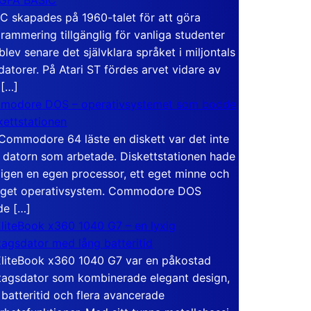
C skapades på 1960-talet för att göra
rammering tillgänglig för vanliga studenter
blev senare det självklara språket i miljontals
atorer. På Atari ST fördes arvet vidare av
 […]
modore DOS – operativsystemet som bodde
skettstationen
Commodore 64 läste en diskett var det inte
 datorn som arbetade. Diskettstationen hade
igen en egen processor, ett eget minne och
eget operativsystem. Commodore DOS
de […]
liteBook x360 1040 G7 – en lyxig
tagsdator med lång batteritid
liteBook x360 1040 G7 var en påkostad
tagsdator som kombinerade elegant design,
 batteritid och flera avancerade