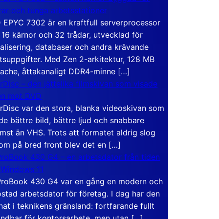
rar och tunga arbetsstationer
EPYC 7302 är en kraftfull serverprocessor
16 kärnor och 32 trådar, utvecklad för
ualisering, databaser och andra krävande
tsuppgifter. Med Zen 2-arkitektur, 128 MB
ache, åttakanaligt DDR4-minne […]
rDisc – den jättelika filmskivan som visade
en mot DVD
rDisc var den stora, blanka videoskivan som
de bättre bild, bättre ljud och snabbare
mst än VHS. Trots att formatet aldrig slog
om på bred front blev det en […]
roBook 430 G4 – en arbetsdator från tiden
 Windows 11
roBook 430 G4 var en gång en modern och
stad arbetsdator för företag. I dag har den
at i teknikens gränsland: fortfarande fullt
ndbar för kontorsarbete, men utan […]