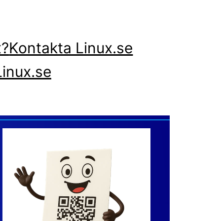
x?
Kontakta Linux.se
inux.se