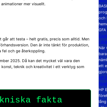
 animationer mer visuellt.
BASI
prog
och 
hemd
GFA
Com
 går att testa – helt gratis, precis som alltid. Men
i di
örhandsversion. Den är inte tänkt för produktion,
När 
 fel och ge återkoppling.
bara
näml
ember 2025. Då kan det mycket väl vara den
ett 
 konst, teknik och kreativitet i ett verktyg som
gjor
HP E
före
HP E
före
kniska fakta
lång