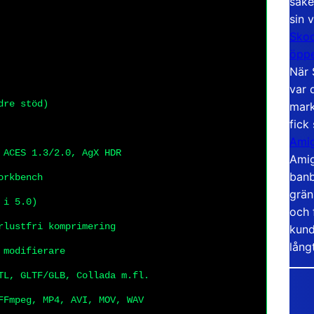
säke
sin 
Skoo
öppe
När 
var 
dre stöd)
mark
fick
Amig
 ACES 1.3/2.0, AgX HDR
Amig
banb
orkbench
grän
 i 5.0)
och 
rlustfri komprimering
kund
lång
 modifierare
TL, GLTF/GLB, Collada m.fl.
FFmpeg, MP4, AVI, MOV, WAV