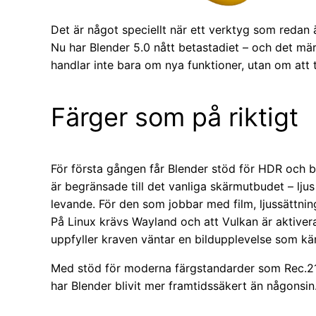
Det är något speciellt när ett verktyg som redan är
Nu har Blender 5.0 nått betastadiet – och det mär
handlar inte bara om nya funktioner, utan om att 
Färger som på riktigt
För första gången får Blender stöd för HDR och b
är begränsade till det vanliga skärmutbudet – lju
levande. För den som jobbar med film, ljussättning 
På Linux krävs Wayland och att Vulkan är aktiverat
uppfyller kraven väntar en bildupplevelse som kä
Med stöd för moderna färgstandarder som Rec.2
har Blender blivit mer framtidssäkert än någonsin