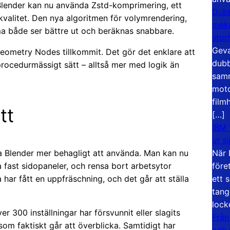
Blender kan nu använda Zstd-komprimering, ett
Dubb
valitet. Den nya algoritmen för volymrendering,
meka
mma både ser bättre ut och beräknas snabbare.
stor
Geva
ometry Nodes tillkommit. Det gör det enklare att
dubb
rocedurmässigt sätt – alltså mer med logik än
samm
moto
film
tt
[…]
IBM 
ut s
När 
a Blender mer behagligt att använda. Man kan nu
före
 fast sidopaneler, och rensa bort arbetsytor
ett 
 har fått en uppfräschning, och det går att ställa
tang
lock
300 inställningar har försvunnit eller slagits
Från
som faktiskt går att överblicka. Samtidigt har
och