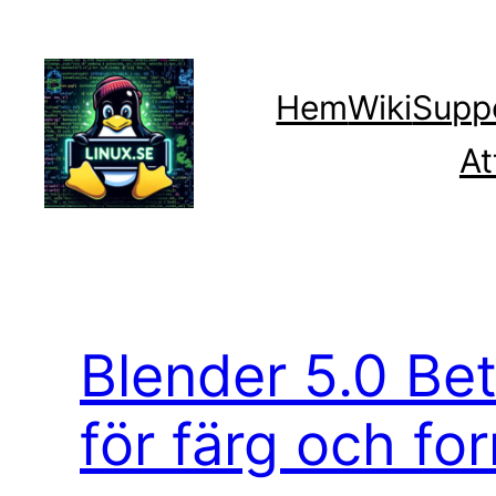
Hoppa
till
innehåll
Hem
Wiki
Supp
At
Blender 5.0 Bet
för färg och fo