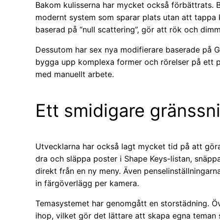
Bakom kulisserna har mycket också förbättrats. 
modernt system som sparar plats utan att tappa k
baserad på “null scattering”, gör att rök och di
Dessutom har sex nya modifierare baserade på Ge
bygga upp komplexa former och rörelser på ett p
med manuellt arbete.
Ett smidigare gränssni
Utvecklarna har också lagt mycket tid på att gör
dra och släppa poster i Shape Keys-listan, snäppa
direkt från en ny meny. Även penselinställningarna
in färgöverlägg per kamera.
Temasystemet har genomgått en storstädning. Över 
ihop, vilket gör det lättare att skapa egna teman 