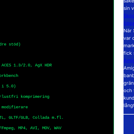
säke
sin 
Skoo
öppe
När 
var 
dre stöd)
mark
fick
Amig
 ACES 1.3/2.0, AgX HDR
Amig
banb
orkbench
grän
 i 5.0)
och 
rlustfri komprimering
kund
lång
 modifierare
TL, GLTF/GLB, Collada m.fl.
FFmpeg, MP4, AVI, MOV, WAV