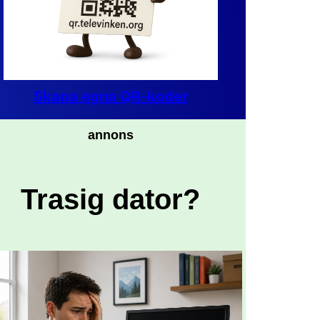
Skapa egna QR-koder
annons
Trasig dator?