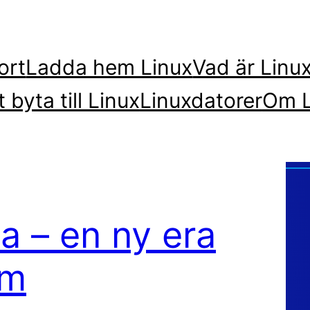
ort
Ladda hem Linux
Vad är Linu
t byta till Linux
Linuxdatorer
Om L
a – en ny era
rm