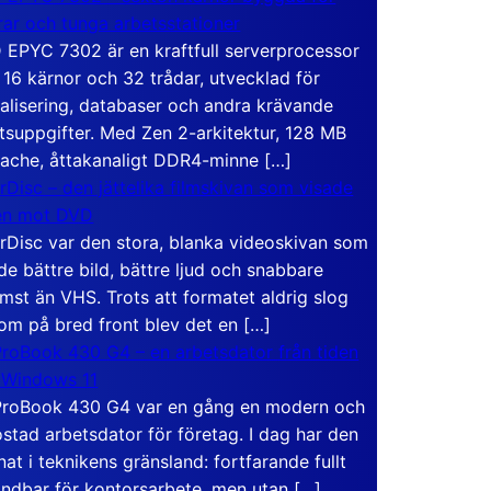
rar och tunga arbetsstationer
EPYC 7302 är en kraftfull serverprocessor
16 kärnor och 32 trådar, utvecklad för
ualisering, databaser och andra krävande
tsuppgifter. Med Zen 2-arkitektur, 128 MB
ache, åttakanaligt DDR4-minne […]
rDisc – den jättelika filmskivan som visade
en mot DVD
rDisc var den stora, blanka videoskivan som
de bättre bild, bättre ljud och snabbare
mst än VHS. Trots att formatet aldrig slog
om på bred front blev det en […]
roBook 430 G4 – en arbetsdator från tiden
 Windows 11
roBook 430 G4 var en gång en modern och
stad arbetsdator för företag. I dag har den
at i teknikens gränsland: fortfarande fullt
ndbar för kontorsarbete, men utan […]