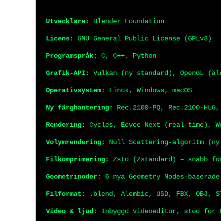
Utvecklare:
Blender Foundation
Licens:
GNU General Public License (GPLv3)
Programspråk:
C, C++, Python
Grafik-API:
Vulkan (ny standard), OpenGL (äl
Operativsystem:
Linux, Windows, macOS
Ny färghantering:
Rec.2100-PQ, Rec.2100-HLG,
Rendering:
Cycles, Eevee Next (real-time), W
Volymrendering:
Null Scattering-algoritm (ny
Filkomprimering:
Zstd (Zstandard) – snabb fö
Geometrinoder:
6 nya Geometry Nodes-baserade
Filformat:
.blend, Alembic, USD, FBX, OBJ, S
Video & ljud:
Inbyggd videoeditor, stöd för 