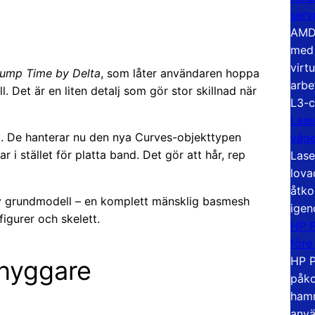
serv
AMD 
med 
virt
ump Time by Delta
, som låter användaren hoppa
arbe
ll. Det är en liten detalj som gör stor skillnad när
L3-c
Lase
g. De hanterar nu den nya Curves-objekttypen
väg
 i stället för platta band. Det gör att hår, rep
Lase
lova
åtko
ny grundmodell – en komplett mänsklig basmesh
igen
igurer och skelett.
HP P
före
HP P
snyggare
påko
hamn
anvä