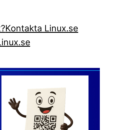
x?
Kontakta Linux.se
inux.se