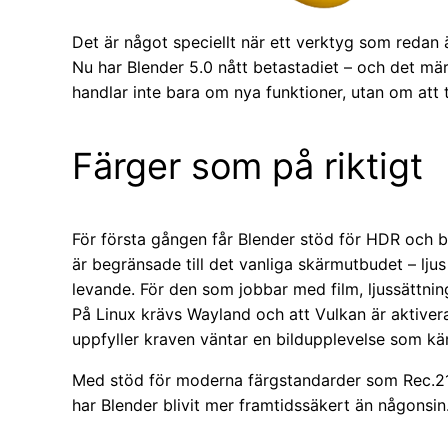
Det är något speciellt när ett verktyg som redan är
Nu har Blender 5.0 nått betastadiet – och det mär
handlar inte bara om nya funktioner, utan om att 
Färger som på riktigt
För första gången får Blender stöd för HDR och b
är begränsade till det vanliga skärmutbudet – lju
levande. För den som jobbar med film, ljussättning 
På Linux krävs Wayland och att Vulkan är aktiverat
uppfyller kraven väntar en bildupplevelse som kä
Med stöd för moderna färgstandarder som Rec.2
har Blender blivit mer framtidssäkert än någonsin