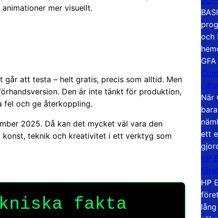
 animationer mer visuellt.
BASI
prog
och 
hemd
GFA
Com
 går att testa – helt gratis, precis som alltid. Men
i di
örhandsversion. Den är inte tänkt för produktion,
När 
 fel och ge återkoppling.
bara
näml
ember 2025. Då kan det mycket väl vara den
ett 
 konst, teknik och kreativitet i ett verktyg som
gjor
HP E
före
HP E
före
kniska fakta
lång