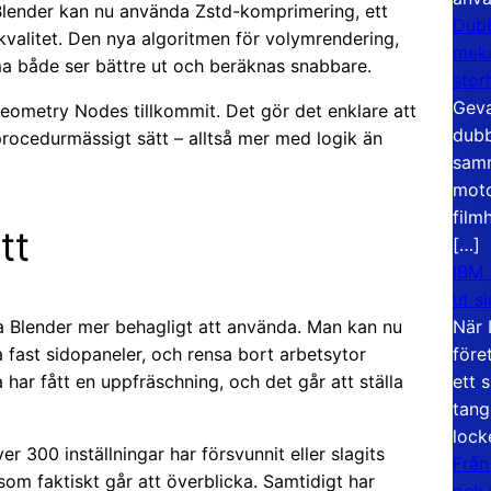
Blender kan nu använda Zstd-komprimering, ett
Dubb
valitet. Den nya algoritmen för volymrendering,
meka
mma både ser bättre ut och beräknas snabbare.
stor
Geva
ometry Nodes tillkommit. Det gör det enklare att
dubb
rocedurmässigt sätt – alltså mer med logik än
samm
moto
film
tt
[…]
IBM 
ut s
När 
a Blender mer behagligt att använda. Man kan nu
före
 fast sidopaneler, och rensa bort arbetsytor
ett 
 har fått en uppfräschning, och det går att ställa
tang
lock
300 inställningar har försvunnit eller slagits
Från
som faktiskt går att överblicka. Samtidigt har
och