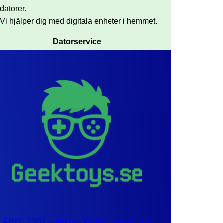
datorer.
Vi hjälper dig med digitala enheter i hemmet.
Datorservice
EPYC 7302 – sexton kärnor byggda för