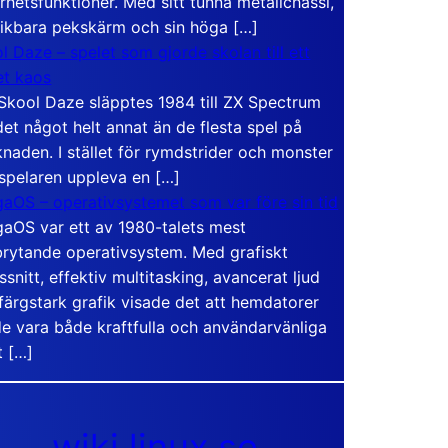
rhetsfunktioner. Med sitt tunna metallchassi,
vikbara pekskärm och sin höga […]
l Daze – spelet som gjorde skolan till ett
t kaos
Skool Daze släpptes 1984 till ZX Spectrum
det något helt annat än de flesta spel på
naden. I stället för rymdstrider och monster
 spelaren uppleva en […]
aOS – operativsystemet som var före sin tid
aOS var ett av 1980-talets mest
rytande operativsystem. Med grafiskt
ssnitt, effektiv multitasking, avancerat ljud
färgstark grafik visade det att hemdatorer
e vara både kraftfulla och användarvänliga
t […]
wiki.linux.se