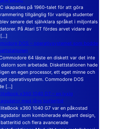
C skapades på 1960-talet för att göra
rammering tillgänglig för vanliga studenter
blev senare det självklara språket i miljontals
atorer. På Atari ST fördes arvet vidare av
 […]
modore DOS – operativsystemet som bodde
skettstationen
Commodore 64 läste en diskett var det inte
 datorn som arbetade. Diskettstationen hade
igen en egen processor, ett eget minne och
eget operativsystem. Commodore DOS
de […]
liteBook x360 1040 G7 – en lyxig
tagsdator med lång batteritid
liteBook x360 1040 G7 var en påkostad
tagsdator som kombinerade elegant design,
 batteritid och flera avancerade