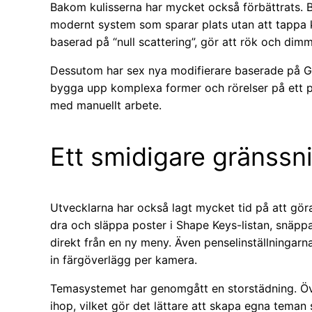
Bakom kulisserna har mycket också förbättrats. 
modernt system som sparar plats utan att tappa k
baserad på “null scattering”, gör att rök och di
Dessutom har sex nya modifierare baserade på Ge
bygga upp komplexa former och rörelser på ett p
med manuellt arbete.
Ett smidigare gränssni
Utvecklarna har också lagt mycket tid på att gör
dra och släppa poster i Shape Keys-listan, snäppa
direkt från en ny meny. Även penselinställningarna
in färgöverlägg per kamera.
Temasystemet har genomgått en storstädning. Över 
ihop, vilket gör det lättare att skapa egna teman 