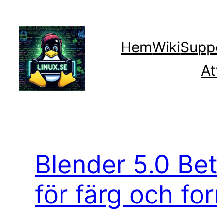
Hoppa
till
innehåll
Hem
Wiki
Supp
At
Blender 5.0 Bet
för färg och fo