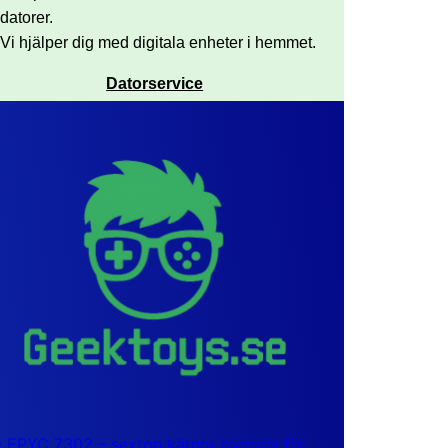
datorer.
Vi hjälper dig med digitala enheter i hemmet.
Datorservice
EPYC 7302 – sexton kärnor byggda för