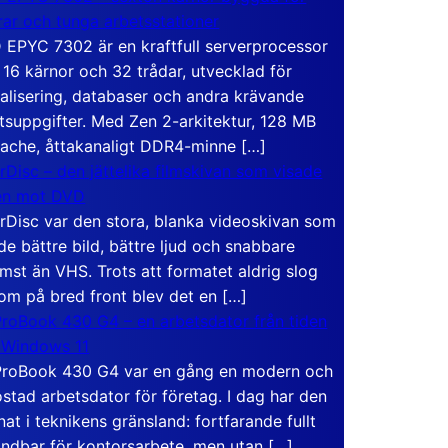
rar och tunga arbetsstationer
EPYC 7302 är en kraftfull serverprocessor
16 kärnor och 32 trådar, utvecklad för
ualisering, databaser och andra krävande
tsuppgifter. Med Zen 2-arkitektur, 128 MB
ache, åttakanaligt DDR4-minne […]
rDisc – den jättelika filmskivan som visade
en mot DVD
rDisc var den stora, blanka videoskivan som
de bättre bild, bättre ljud och snabbare
mst än VHS. Trots att formatet aldrig slog
om på bred front blev det en […]
roBook 430 G4 – en arbetsdator från tiden
 Windows 11
roBook 430 G4 var en gång en modern och
stad arbetsdator för företag. I dag har den
at i teknikens gränsland: fortfarande fullt
ndbar för kontorsarbete, men utan […]