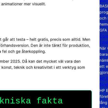
 animationer mer visuellt.
BASI
prog
och 
hemd
GFA
Com
 går att testa – helt gratis, precis som alltid. Men
i di
örhandsversion. Den är inte tänkt för produktion,
När 
 fel och ge återkoppling.
bara
näml
ember 2025. Då kan det mycket väl vara den
ett 
 konst, teknik och kreativitet i ett verktyg som
gjor
HP E
före
HP E
före
kniska fakta
lång