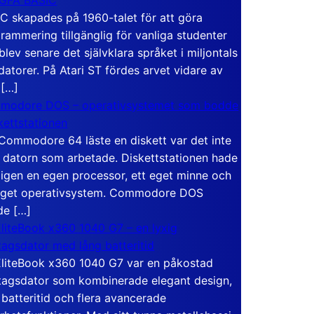
C skapades på 1960-talet för att göra
rammering tillgänglig för vanliga studenter
blev senare det självklara språket i miljontals
atorer. På Atari ST fördes arvet vidare av
 […]
modore DOS – operativsystemet som bodde
skettstationen
Commodore 64 läste en diskett var det inte
 datorn som arbetade. Diskettstationen hade
igen en egen processor, ett eget minne och
eget operativsystem. Commodore DOS
de […]
liteBook x360 1040 G7 – en lyxig
tagsdator med lång batteritid
liteBook x360 1040 G7 var en påkostad
tagsdator som kombinerade elegant design,
 batteritid och flera avancerade