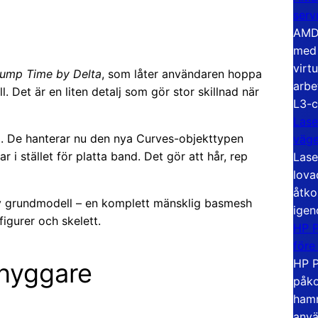
serv
AMD 
med 
virt
ump Time by Delta
, som låter användaren hoppa
arbe
ll. Det är en liten detalj som gör stor skillnad när
L3-c
Lase
g. De hanterar nu den nya Curves-objekttypen
väg
 i stället för platta band. Det gör att hår, rep
Lase
lova
åtko
ny grundmodell – en komplett mänsklig basmesh
igen
igurer och skelett.
HP P
före
HP P
snyggare
påko
hamn
anvä