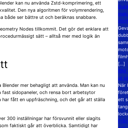
Blender kan nu använda Zstd-komprimering, ett
Dubb
valitet. Den nya algoritmen för volymrendering,
meka
mma både ser bättre ut och beräknas snabbare.
stor
Geva
ometry Nodes tillkommit. Det gör det enklare att
dubb
rocedurmässigt sätt – alltså mer med logik än
samm
moto
film
tt
[…]
IBM 
ut s
När 
a Blender mer behagligt att använda. Man kan nu
före
 fast sidopaneler, och rensa bort arbetsytor
ett 
 har fått en uppfräschning, och det går att ställa
tang
lock
300 inställningar har försvunnit eller slagits
Från
som faktiskt går att överblicka. Samtidigt har
och