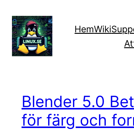
Hoppa
till
innehåll
Hem
Wiki
Supp
At
Blender 5.0 Bet
för färg och fo