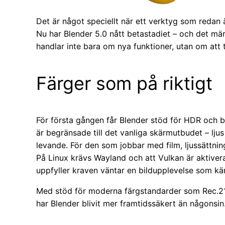
Det är något speciellt när ett verktyg som redan är
Nu har Blender 5.0 nått betastadiet – och det mär
handlar inte bara om nya funktioner, utan om att 
Färger som på riktigt
För första gången får Blender stöd för HDR och b
är begränsade till det vanliga skärmutbudet – lju
levande. För den som jobbar med film, ljussättning 
På Linux krävs Wayland och att Vulkan är aktiverat
uppfyller kraven väntar en bildupplevelse som kä
Med stöd för moderna färgstandarder som Rec.2
har Blender blivit mer framtidssäkert än någonsin