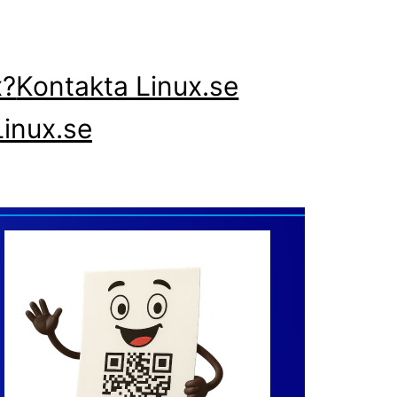
x?
Kontakta Linux.se
inux.se