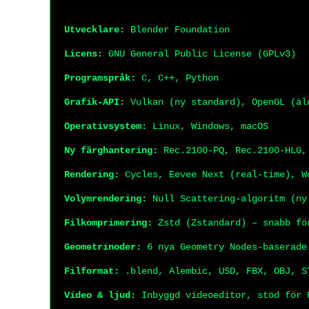
Utvecklare:
Blender Foundation
Licens:
GNU General Public License (GPLv3)
Programspråk:
C, C++, Python
Grafik-API:
Vulkan (ny standard), OpenGL (äl
Operativsystem:
Linux, Windows, macOS
Ny färghantering:
Rec.2100-PQ, Rec.2100-HLG,
Rendering:
Cycles, Eevee Next (real-time), W
Volymrendering:
Null Scattering-algoritm (ny
Filkomprimering:
Zstd (Zstandard) – snabb fö
Geometrinoder:
6 nya Geometry Nodes-baserade
Filformat:
.blend, Alembic, USD, FBX, OBJ, S
Video & ljud:
Inbyggd videoeditor, stöd för 