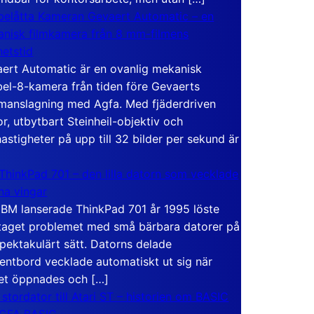
elåtta Kameran Gevaert Automatic – en
nisk filmkamera från 8 mm-filmens
hetstid
ert Automatic är en ovanlig mekanisk
el-8-kamera från tiden före Gevaerts
anslagning med Agfa. Med fjäderdriven
r, utbytbart Steinheil-objektiv och
hastigheter på upp till 32 bilder per sekund är
ThinkPad 701 – den lilla datorn som vecklade
ina vingar
IBM lanserade ThinkPad 701 år 1995 löste
taget problemet med små bärbara datorer på
spektakulärt sätt. Datorns delade
entbord vecklade automatiskt ut sig när
et öppnades och […]
 stordator till Atari ST – historien om BASIC
 GFA BASIC