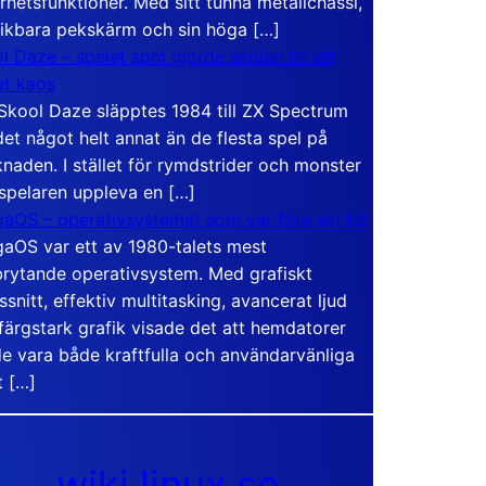
rhetsfunktioner. Med sitt tunna metallchassi,
vikbara pekskärm och sin höga […]
l Daze – spelet som gjorde skolan till ett
t kaos
Skool Daze släpptes 1984 till ZX Spectrum
det något helt annat än de flesta spel på
naden. I stället för rymdstrider och monster
 spelaren uppleva en […]
aOS – operativsystemet som var före sin tid
aOS var ett av 1980-talets mest
rytande operativsystem. Med grafiskt
ssnitt, effektiv multitasking, avancerat ljud
färgstark grafik visade det att hemdatorer
e vara både kraftfulla och användarvänliga
t […]
wiki.linux.se