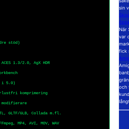
säke
sin 
Skoo
öppe
När 
var 
dre stöd)
mark
fick
Amig
 ACES 1.3/2.0, AgX HDR
Amig
banb
orkbench
grän
 i 5.0)
och 
rlustfri komprimering
kund
lång
 modifierare
TL, GLTF/GLB, Collada m.fl.
FFmpeg, MP4, AVI, MOV, WAV