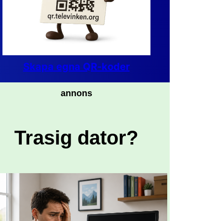
Skapa egna QR-koder
annons
Trasig dator?