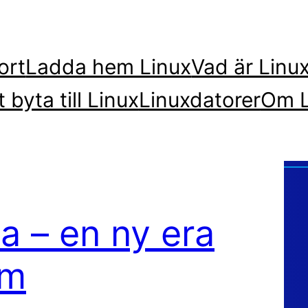
ort
Ladda hem Linux
Vad är Linu
t byta till Linux
Linuxdatorer
Om L
a – en ny era
rm