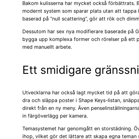
Bakom kulisserna har mycket också förbättrats. 
modernt system som sparar plats utan att tappa k
baserad på “null scattering”, gör att rök och di
Dessutom har sex nya modifierare baserade på Ge
bygga upp komplexa former och rörelser på ett p
med manuellt arbete.
Ett smidigare gränssni
Utvecklarna har också lagt mycket tid på att gör
dra och släppa poster i Shape Keys-listan, snäppa
direkt från en ny meny. Även penselinställningarna
in färgöverlägg per kamera.
Temasystemet har genomgått en storstädning. Över 
ihop, vilket gör det lättare att skapa egna teman 