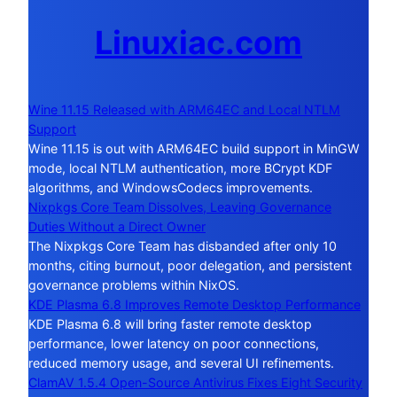
Linuxiac.com
Wine 11.15 Released with ARM64EC and Local NTLM
Support
Wine 11.15 is out with ARM64EC build support in MinGW
mode, local NTLM authentication, more BCrypt KDF
algorithms, and WindowsCodecs improvements.
Nixpkgs Core Team Dissolves, Leaving Governance
Duties Without a Direct Owner
The Nixpkgs Core Team has disbanded after only 10
months, citing burnout, poor delegation, and persistent
governance problems within NixOS.
KDE Plasma 6.8 Improves Remote Desktop Performance
KDE Plasma 6.8 will bring faster remote desktop
performance, lower latency on poor connections,
reduced memory usage, and several UI refinements.
ClamAV 1.5.4 Open-Source Antivirus Fixes Eight Security