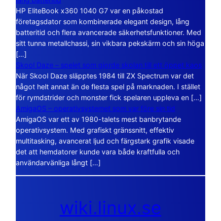
HP EliteBook x360 1040 G7 var en påkostad
företagsdator som kombinerade elegant design, lång
batteritid och flera avancerade säkerhetsfunktioner. Med
sitt tunna metallchassi, sin vikbara pekskärm och sin höga
[…]
Skool Daze – spelet som gjorde skolan till ett öppet kaos
När Skool Daze släpptes 1984 till ZX Spectrum var det
något helt annat än de flesta spel på marknaden. I stället
för rymdstrider och monster fick spelaren uppleva en […]
AmigaOS – operativsystemet som var före sin tid
AmigaOS var ett av 1980-talets mest banbrytande
operativsystem. Med grafiskt gränssnitt, effektiv
multitasking, avancerat ljud och färgstark grafik visade
det att hemdatorer kunde vara både kraftfulla och
användarvänliga långt […]
wiki.linux.se