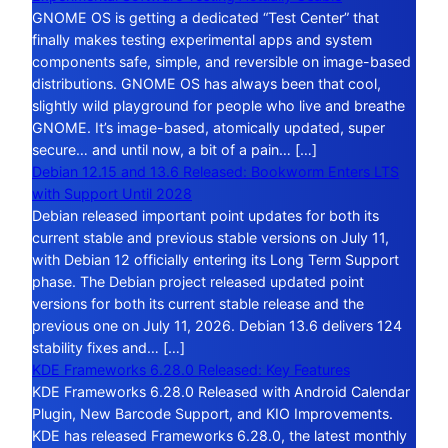
GNOME OS is getting a dedicated “Test Center” that
finally makes testing experimental apps and system
components safe, simple, and reversible on image-based
distributions. GNOME OS has always been that cool,
slightly wild playground for people who live and breathe
GNOME. It’s image-based, atomically updated, super
secure… and until now, a bit of a pain… […]
Debian 12.15 and 13.6 Released: Bookworm Enters LTS
with Support Until 2028
Debian released important point updates for both its
current stable and previous stable versions on July 11,
with Debian 12 officially entering its Long Term Support
phase. The Debian project released updated point
versions for both its current stable release and the
previous one on July 11, 2026. Debian 13.6 delivers 124
stability fixes and… […]
KDE Frameworks 6.28.0 Released: Key Features
KDE Frameworks 6.28.0 Released with Android Calendar
Plugin, New Barcode Support, and KIO Improvements.
KDE has released Frameworks 6.28.0, the latest monthly