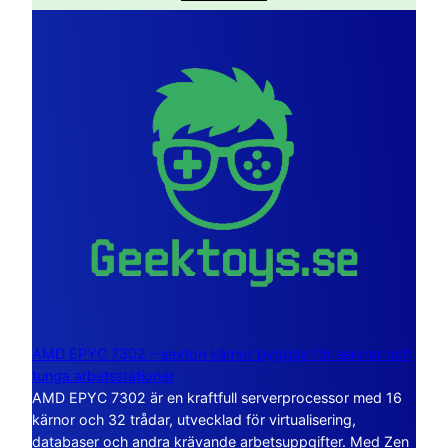
AMD EPYC 7302 – sexton kärnor byggda för servrar och
tunga arbetsstationer
AMD EPYC 7302 är en kraftfull serverprocessor med 16
kärnor och 32 trådar, utvecklad för virtualisering,
databaser och andra krävande arbetsuppgifter. Med Zen