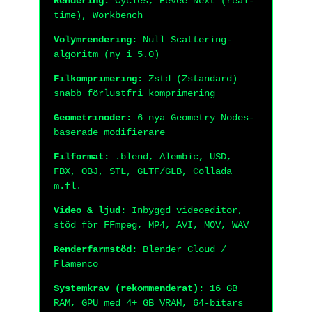
Rendering:
Cycles, Eevee Next (real-
time), Workbench
Volymrendering:
Null Scattering-
algoritm (ny i 5.0)
Filkomprimering:
Zstd (Zstandard) –
snabb förlustfri komprimering
Geometrinoder:
6 nya Geometry Nodes-
baserade modifierare
Filformat:
.blend, Alembic, USD,
FBX, OBJ, STL, GLTF/GLB, Collada
m.fl.
Video & ljud:
Inbyggd videoeditor,
stöd för FFmpeg, MP4, AVI, MOV, WAV
Renderfarmstöd:
Blender Cloud /
Flamenco
Systemkrav (rekommenderat):
16 GB
RAM, GPU med 4+ GB VRAM, 64-bitars