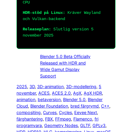
CPU
HDR-stöd på Linux:
Kräver Wayland
och Vulkan-backend
Releaseplan:
Slutlig version 5
november 2025
Blender 5.0 Beta Officially
Released with HDR and
Wide Gamut Display
Support
2025
, 
3D
, 
3D-animation
, 
3D-modellering
, 
5
november
, 
ACES
, 
ACES 2.0
, 
AgX
, 
AgX HDR
, 
animation
, 
betaversion
, 
Blender 5.0
, 
Blender
Cloud
, 
Blender Foundation
, 
bred färgrymd
, 
C++
, 
compositing
, 
Curves
, 
Cycles
, 
Eevee Next
, 
färghantering
, 
FBX
, 
FFmpeg
, 
Flamenco
, 
fri
programvara
, 
Geometry Nodes
, 
GLTF
, 
GPLv3
, 
HDR
, 
HDR10
, 
HLG
, 
komprimering
, 
Linux
, 
macOS
, 