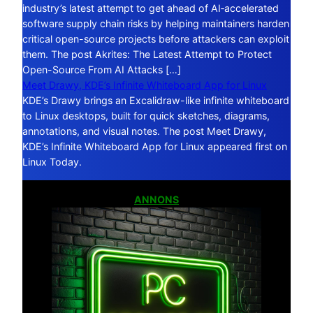
industry’s latest attempt to get ahead of AI‑accelerated
software supply chain risks by helping maintainers harden
critical open-source projects before attackers can exploit
them. The post Akrites: The Latest Attempt to Protect
Open-Source From AI Attacks […]
Meet Drawy, KDE’s Infinite Whiteboard App for Linux
KDE’s Drawy brings an Excalidraw-like infinite whiteboard
to Linux desktops, built for quick sketches, diagrams,
annotations, and visual notes. The post Meet Drawy,
KDE’s Infinite Whiteboard App for Linux appeared first on
Linux Today.
ANNONS