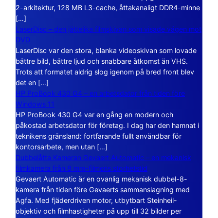
2-arkitektur, 128 MB L3-cache, åttakanaligt DDR4-minne
[…]
LaserDisc – den jättelika filmskivan som visade vägen mot
DVD
LaserDisc var den stora, blanka videoskivan som lovade
bättre bild, bättre ljud och snabbare åtkomst än VHS.
Trots att formatet aldrig slog igenom på bred front blev
det en […]
HP ProBook 430 G4 – en arbetsdator från tiden före
Windows 11
HP ProBook 430 G4 var en gång en modern och
påkostad arbetsdator för företag. I dag har den hamnat i
teknikens gränsland: fortfarande fullt användbar för
kontorsarbete, men utan […]
Dubbelåtta Kameran Gevaert Automatic – en mekanisk
filmkamera från 8 mm-filmens storhetstid
Gevaert Automatic är en ovanlig mekanisk dubbel-8-
kamera från tiden före Gevaerts sammanslagning med
Agfa. Med fjäderdriven motor, utbytbart Steinheil-
objektiv och filmhastigheter på upp till 32 bilder per