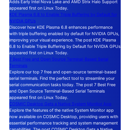
Adds Early Intel Nova Lake and AMD Strix Halo Support
appeared first on Linux Today.
KDE Plasma 6.8 to Enable Triple Buffering by Default for
NVIDIA GPUs
Discover how KDE Plasma 6.8 enhances performance
with triple buffering enabled by default for NVIDIA GPUs,
improving your visual experience. The post KDE Plasma
6.8 to Enable Triple Buffering by Default for NVIDIA GPUs
appeared first on Linux Today.
7 Best Free and Open Source Terminal-Based Serial
Terminals
Explore our top 7 free and open-source terminal-based
serial terminals. Find the perfect tool to streamline your
serial communication tasks today. The post 7 Best Free
and Open Source Terminal-Based Serial Terminals
appeared first on Linux Today.
COSMIC Desktop Gets a Native System Monitor App
Explore the features of the native System Monitor app
now available on COSMIC Desktop, providing users with
essential performance tracking and system management
capabilities. The post COSMIC Desktop Gets a Native