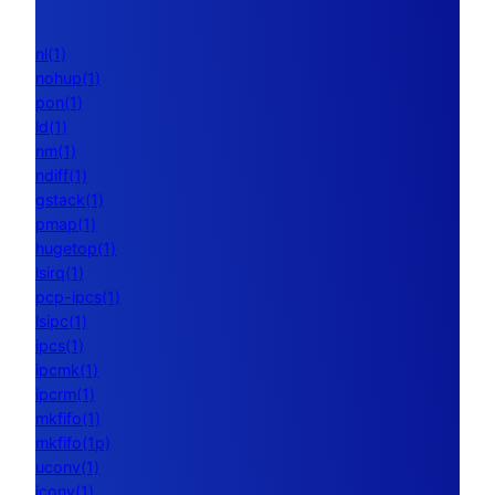
nl(1)
nohup(1)
pon(1)
ld(1)
nm(1)
ndiff(1)
gstack(1)
pmap(1)
hugetop(1)
lsirq(1)
pcp-ipcs(1)
lsipc(1)
ipcs(1)
ipcmk(1)
ipcrm(1)
mkfifo(1)
mkfifo(1p)
uconv(1)
iconv(1)