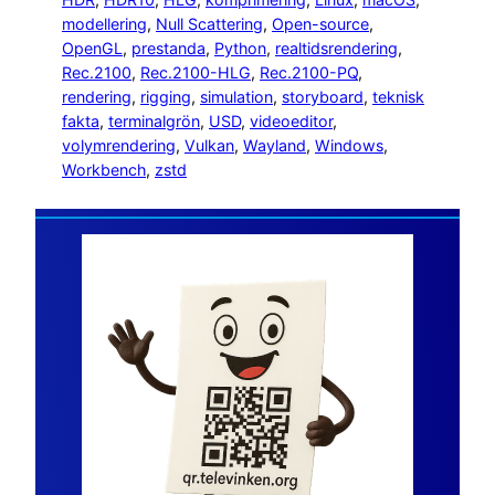
modellering
, 
Null Scattering
, 
Open-source
, 
OpenGL
, 
prestanda
, 
Python
, 
realtidsrendering
, 
Rec.2100
, 
Rec.2100-HLG
, 
Rec.2100-PQ
, 
rendering
, 
rigging
, 
simulation
, 
storyboard
, 
teknisk
fakta
, 
terminalgrön
, 
USD
, 
videoeditor
, 
volymrendering
, 
Vulkan
, 
Wayland
, 
Windows
, 
Workbench
, 
zstd