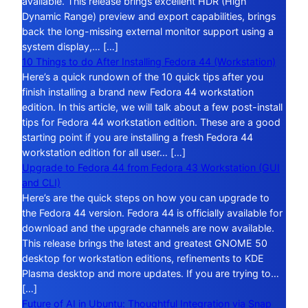
available. This release brings excellent HDR (High
Dynamic Range) preview and export capabilities, brings
back the long-missing external monitor support using a
system display,… […]
10 Things to do After Installing Fedora 44 (Workstation)
Here’s a quick rundown of the 10 quick tips after you
finish installing a brand new Fedora 44 workstation
edition. In this article, we will talk about a few post-install
tips for Fedora 44 workstation edition. These are a good
starting point if you are installing a fresh Fedora 44
workstation edition for all user… […]
Upgrade to Fedora 44 from Fedora 43 Workstation (GUI
and CLI)
Here’s are the quick steps on how you can upgrade to
the Fedora 44 version. Fedora 44 is officially available for
download and the upgrade channels are now available.
This release brings the latest and greatest GNOME 50
desktop for workstation editions, refinements to KDE
Plasma desktop and more updates. If you are trying to…
[…]
Future of AI in Ubuntu: Thoughtful Integration via Snap