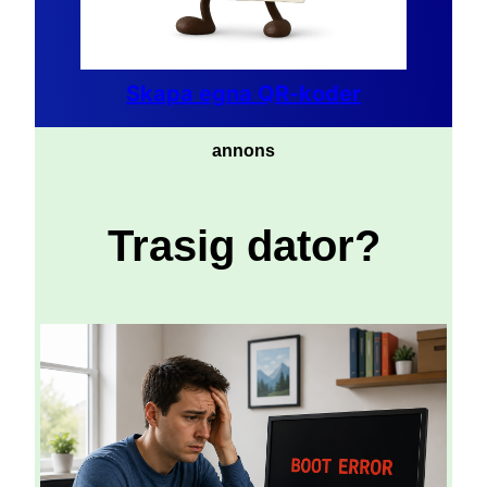
Skapa egna QR-koder
annons
Trasig dator?