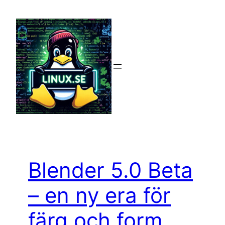
Hoppa
till
innehåll
Blender 5.0 Beta
– en ny era för
färg och form