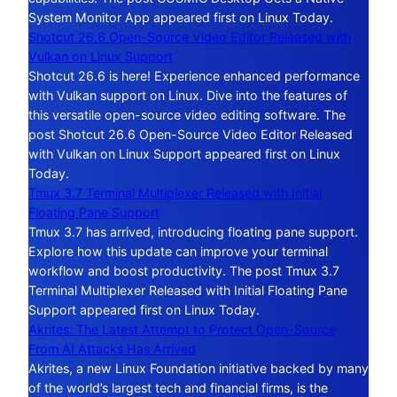
System Monitor App appeared first on Linux Today.
Shotcut 26.6 Open-Source Video Editor Released with
Vulkan on Linux Support
Shotcut 26.6 is here! Experience enhanced performance
with Vulkan support on Linux. Dive into the features of
this versatile open-source video editing software. The
post Shotcut 26.6 Open-Source Video Editor Released
with Vulkan on Linux Support appeared first on Linux
Today.
Tmux 3.7 Terminal Multiplexer Released with Initial
Floating Pane Support
Tmux 3.7 has arrived, introducing floating pane support.
Explore how this update can improve your terminal
workflow and boost productivity. The post Tmux 3.7
Terminal Multiplexer Released with Initial Floating Pane
Support appeared first on Linux Today.
Akrites: The Latest Attempt to Protect Open-Source
From AI Attacks Has Arrived
Akrites, a new Linux Foundation initiative backed by many
of the world’s largest tech and financial firms, is the