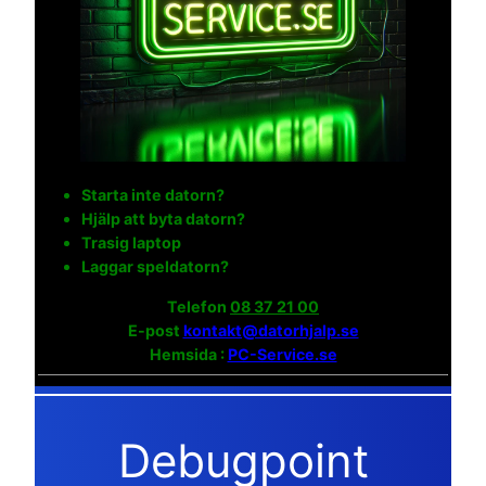
Starta inte datorn?
Hjälp att byta datorn?
Trasig laptop
Laggar speldatorn?
Telefon
08 37 21 00
E-post
kontakt@datorhjalp.se
Hemsida :
PC-Service.se
Debugpoint