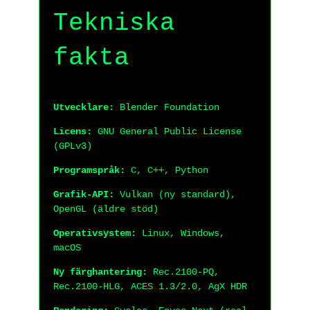
Tekniska
fakta
Utvecklare:
Blender Foundation
Licens:
GNU General Public License
(GPLv3)
Programspråk:
C, C++, Python
Grafik-API:
Vulkan (ny standard),
OpenGL (äldre stöd)
Operativsystem:
Linux, Windows,
macOS
Ny färghantering:
Rec.2100-PQ,
Rec.2100-HLG, ACES 1.3/2.0, AgX HDR