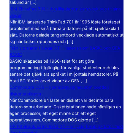
sekund är […]
IBM ThinkPad 701 – den lilla datorn som vecklade ut sina
vingar
När IBM lanserade ThinkPad 701 år 1995 löste företaget
problemet med små bärbara datorer på ett spektakulärt
sätt. Datorns delade tangentbord vecklade automatiskt ut
sig när locket öppnades och […]
Från stordator till Atari ST – historien om BASIC och GFA
BASIC
BASIC skapades på 1960-talet för att göra
programmering tillgänglig för vanliga studenter och blev
senare det självklara språket i miljontals hemdatorer. På
Atari ST fördes arvet vidare av GFA […]
Commodore DOS – operativsystemet som bodde i
diskettstationen
När Commodore 64 läste en diskett var det inte bara
datorn som arbetade. Diskettstationen hade nämligen en
egen processor, ett eget minne och ett eget
operativsystem. Commodore DOS gjorde […]
HP EliteBook x360 1040 G7 – en lyxig företagsdator med
lång batteritid